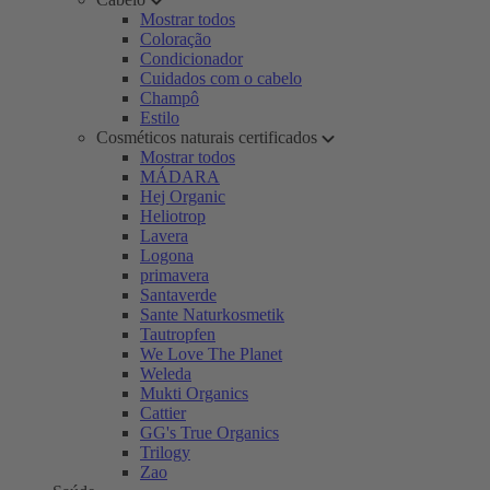
Mostrar todos
Coloração
Condicionador
Cuidados com o cabelo
Champô
Estilo
Cosméticos naturais certificados
Mostrar todos
MÁDARA
Hej Organic
Heliotrop
Lavera
Logona
primavera
Santaverde
Sante Naturkosmetik
Tautropfen
We Love The Planet
Weleda
Mukti Organics
Cattier
GG's True Organics
Trilogy
Zao