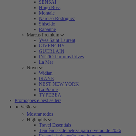
SENSAI
Hugo Boss
Montale
Narciso Rodriguez
Shiseido
Rabanne
Marcas Premium
Yves Saint Laurent
GIVENCHY
GUERLAIN
INITIO Parfums Privés
La Mer
Novo
Widian
IRÄYE
NEST NEW YORK
La Prairie
TYPEBEA
Promoções e best-sellers
☀️ Verão
Mostrar todos
Highlights
Travel Essentials
Tendências de beleza para o verão de 2026
Essenciais de verão para homem