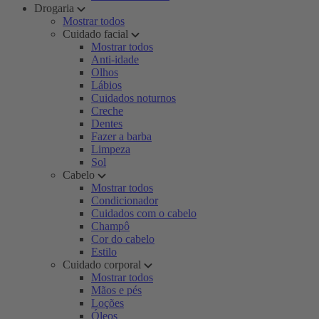
Drogaria
Mostrar todos
Cuidado facial
Mostrar todos
Anti-idade
Olhos
Lábios
Cuidados noturnos
Creche
Dentes
Fazer a barba
Limpeza
Sol
Cabelo
Mostrar todos
Condicionador
Cuidados com o cabelo
Champô
Cor do cabelo
Estilo
Cuidado corporal
Mostrar todos
Mãos e pés
Loções
Óleos