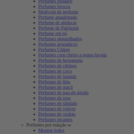
Perfumes frutados
Perfumes frescos
Molécula de perfume
Perfume amadeirado
Perfume de almíscar
Perfume de Patchouli
Perfume em pó
Perfumes abaunilhados
Perfumes aromáticos
Perfumes Chipre
Perfumes com cheiro a roupa lavada
Perfumes de bergamota
Perfumes de citrinos
Perfumes de coco
Perfumes de jasmim
Perfumes de lírio
Perfumes de maçã
Perfumes de pau-de-águila
Perfumes de rosa
Perfumes de sândalo
Perfumes de vetiver
Perfumes de violeta
Perfumes picantes
Perfumes por estação
Mostrar todos