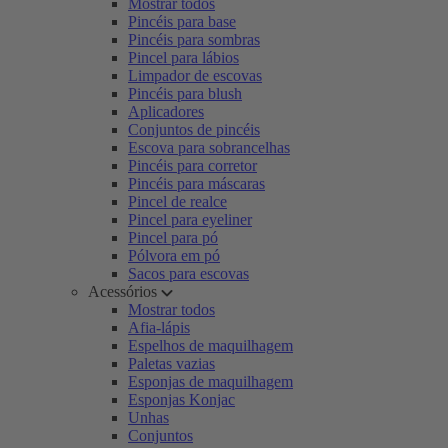
Mostrar todos
Pincéis para base
Pincéis para sombras
Pincel para lábios
Limpador de escovas
Pincéis para blush
Aplicadores
Conjuntos de pincéis
Escova para sobrancelhas
Pincéis para corretor
Pincéis para máscaras
Pincel de realce
Pincel para eyeliner
Pincel para pó
Pólvora em pó
Sacos para escovas
Acessórios
Mostrar todos
Afia-lápis
Espelhos de maquilhagem
Paletas vazias
Esponjas de maquilhagem
Esponjas Konjac
Unhas
Conjuntos