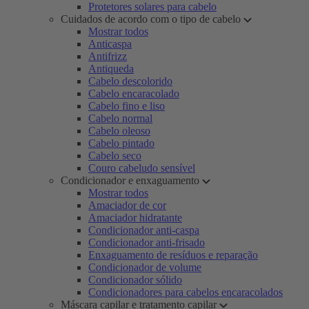
Protetores solares para cabelo
Cuidados de acordo com o tipo de cabelo
Mostrar todos
Anticaspa
Antifrizz
Antiqueda
Cabelo descolorido
Cabelo encaracolado
Cabelo fino e liso
Cabelo normal
Cabelo oleoso
Cabelo pintado
Cabelo seco
Couro cabeludo sensível
Condicionador e enxaguamento
Mostrar todos
Amaciador de cor
Amaciador hidratante
Condicionador anti-caspa
Condicionador anti-frisado
Enxaguamento de resíduos e reparação
Condicionador de volume
Condicionador sólido
Condicionadores para cabelos encaracolados
Máscara capilar e tratamento capilar