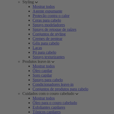
Styling
Mostrar todos
Agente espumante
Proteção contra o calor
Ceras para cabelo
Sprays modeladores
Sprays de retoque de raízes
Conjuntos de styling
Cremes de pentear
Géis para cabelo
Lacas
Pó para cabelo
Sprays texturizantes
Produtos leave-in
Mostrar todos
Óleo capilar
Soro capilar
Sprays para cabelo
Condicionadores leave-in
Conjuntos de produtos para cabelo
Cuidados com o couro cabeludo
Mostrar todos
Óleo para o couro cabeludo
Esfoliantes capilares
Tónicos capilares