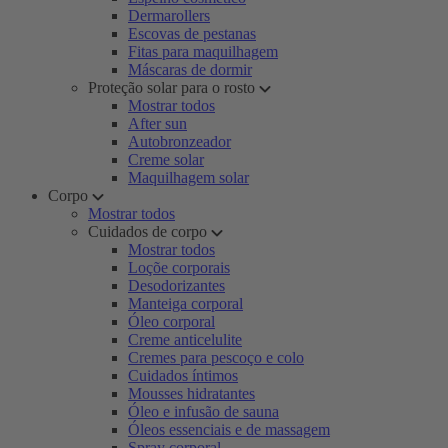
Dermarollers
Escovas de pestanas
Fitas para maquilhagem
Máscaras de dormir
Proteção solar para o rosto
Mostrar todos
After sun
Autobronzeador
Creme solar
Maquilhagem solar
Corpo
Mostrar todos
Cuidados de corpo
Mostrar todos
Loçõe corporais
Desodorizantes
Manteiga corporal
Óleo corporal
Creme anticelulite
Cremes para pescoço e colo
Cuidados íntimos
Mousses hidratantes
Óleo e infusão de sauna
Óleos essenciais e de massagem
Spray corporal