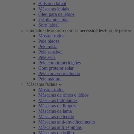
Bálsamo labial
Máscaras labiais
Óleo para os lábios
Esfoliante labial
Soro labial
Cuidados de acordo com as necessidades/tipo de pele
Mostrar todos
Pele oleosa
Pele mista
Pele sensível
Pele seca
Pele com imperfeições
Com protetor solar
Pele com vermelhidão
Pele madura
Máscaras faciais
Mostrar todos
Máscaras de olhos e lábios
Máscaras hidratantes
Máscaras de limpeza
Máscaras de lama
Máscaras de tecido
Máscaras anti-envelhecimento
Máscaras anti-espinhas
Máscaras de brilho