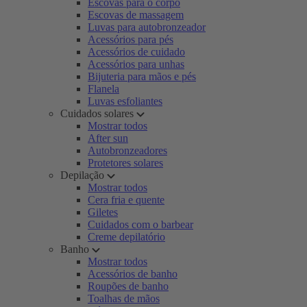
Escovas para o corpo
Escovas de massagem
Luvas para autobronzeador
Acessórios para pés
Acessórios de cuidado
Acessórios para unhas
Bijuteria para mãos e pés
Flanela
Luvas esfoliantes
Cuidados solares
Mostrar todos
After sun
Autobronzeadores
Protetores solares
Depilação
Mostrar todos
Cera fria e quente
Giletes
Cuidados com o barbear
Creme depilatório
Banho
Mostrar todos
Acessórios de banho
Roupões de banho
Toalhas de mãos