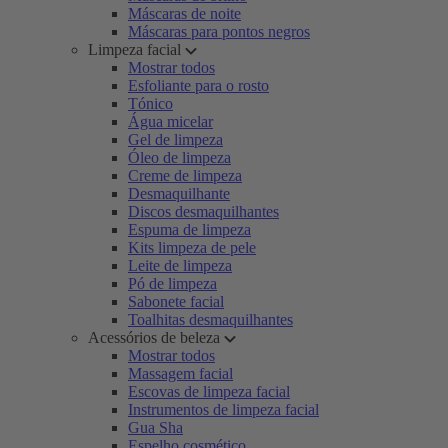
Máscaras de noite
Máscaras para pontos negros
Limpeza facial
Mostrar todos
Esfoliante para o rosto
Tónico
Água micelar
Gel de limpeza
Óleo de limpeza
Creme de limpeza
Desmaquilhante
Discos desmaquilhantes
Espuma de limpeza
Kits limpeza de pele
Leite de limpeza
Pó de limpeza
Sabonete facial
Toalhitas desmaquilhantes
Acessórios de beleza
Mostrar todos
Massagem facial
Escovas de limpeza facial
Instrumentos de limpeza facial
Gua Sha
Espelho cosmético