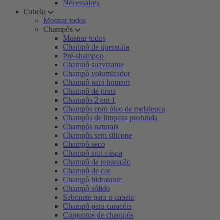
Nécessaires
Cabelo
Mostrar todos
Champôs
Mostrar todos
Champô de queratina
Pré-shampoo
Champô suavizante
Champô volumizador
Champô para homem
Champô de prata
Champôs 2 em 1
Champôs com óleo de melaleuca
Champôs de limpeza profunda
Champôs naturais
Champôs sem silicone
Champô seco
Champô anti-caspa
Champô de reparação
Champô de cor
Champô hidratante
Champô sólido
Sabonete para o cabelo
Champô para caracóis
Conjuntos de champôs