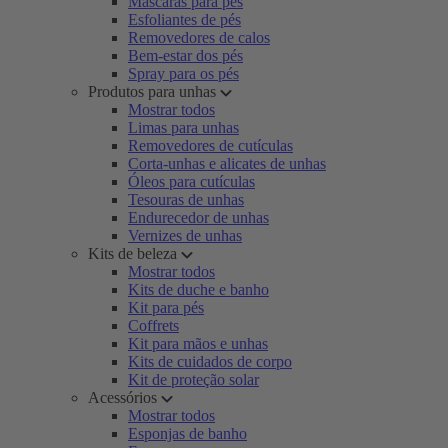
Máscaras para pés
Esfoliantes de pés
Removedores de calos
Bem-estar dos pés
Spray para os pés
Produtos para unhas
Mostrar todos
Limas para unhas
Removedores de cutículas
Corta-unhas e alicates de unhas
Óleos para cutículas
Tesouras de unhas
Endurecedor de unhas
Vernizes de unhas
Kits de beleza
Mostrar todos
Kits de duche e banho
Kit para pés
Coffrets
Kit para mãos e unhas
Kits de cuidados de corpo
Kit de proteção solar
Acessórios
Mostrar todos
Esponjas de banho