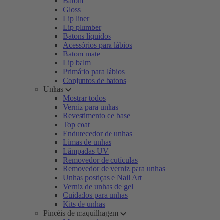
Batom
Gloss
Lip liner
Lip plumber
Batons líquidos
Acessórios para lábios
Batom mate
Lip balm
Primário para lábios
Conjuntos de batons
Unhas
Mostrar todos
Verniz para unhas
Revestimento de base
Top coat
Endurecedor de unhas
Limas de unhas
Lâmpadas UV
Removedor de cutículas
Removedor de verniz para unhas
Unhas postiças e Nail Art
Verniz de unhas de gel
Cuidados para unhas
Kits de unhas
Pincéis de maquilhagem