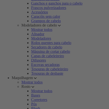
Ganchos e ganchos para o cabelo
Frascos pulverizadores
Acessórios
Caracóis sem calor
Grampos de cabelo
Modeladores de cabelo
Mostrar todos
Alisador
Modeladores
Rolos quentes para cabelo
Secadores de cabelo
Máquina de cortar cabelo
Capas de cabeleireiro
Difusores
Escovas secadoras
Tesouras de cabeleireiro
Tesouras de desbaste
Maquilhagem
Mostrar todos
Rosto
Mostrar todos
Bases
Corretores
Pós
Blush