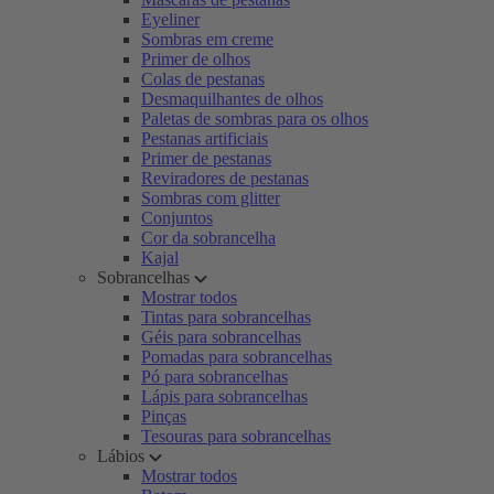
Eyeliner
Sombras em creme
Primer de olhos
Colas de pestanas
Desmaquilhantes de olhos
Paletas de sombras para os olhos
Pestanas artificiais
Primer de pestanas
Reviradores de pestanas
Sombras com glitter
Conjuntos
Cor da sobrancelha
Kajal
Sobrancelhas
Mostrar todos
Tintas para sobrancelhas
Géis para sobrancelhas
Pomadas para sobrancelhas
Pó para sobrancelhas
Lápis para sobrancelhas
Pinças
Tesouras para sobrancelhas
Lábios
Mostrar todos