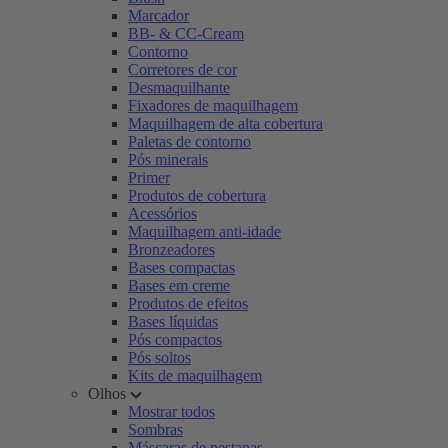
Marcador
BB- & CC-Cream
Contorno
Corretores de cor
Desmaquilhante
Fixadores de maquilhagem
Maquilhagem de alta cobertura
Paletas de contorno
Pós minerais
Primer
Produtos de cobertura
Acessórios
Maquilhagem anti-idade
Bronzeadores
Bases compactas
Bases em creme
Produtos de efeitos
Bases líquidas
Pós compactos
Pós soltos
Kits de maquilhagem
Olhos
Mostrar todos
Sombras
Máscaras de pestanas