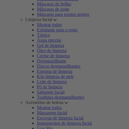
Máscaras de brilho
Máscaras de noite
Máscaras para pontos negros
Limpeza facial
Mostrar todos
Esfoliante para o rosto
Tónico
Água micelar
Gel de limpeza
Óleo de limpeza
Creme de limpeza
Desmaquilhante
Discos desmaquilhantes
Espuma de limpeza
Kits limpeza de pele
Leite de limpeza
Pó de limpeza
Sabonete facial
Toalhitas desmaquilhantes
Acessórios de beleza
Mostrar todos
Massagem facial
Escovas de limpeza facial
Instrumentos de limpeza facial
Gua Sha