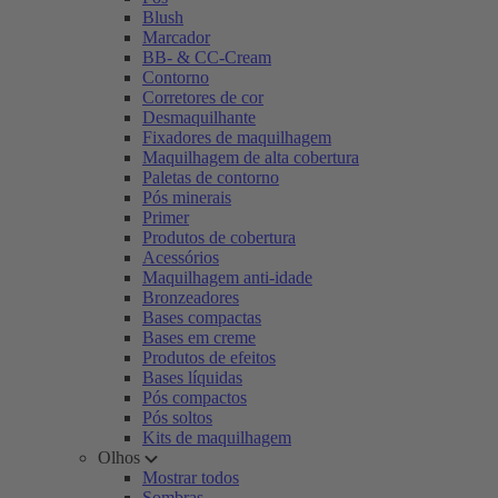
Blush
Marcador
BB- & CC-Cream
Contorno
Corretores de cor
Desmaquilhante
Fixadores de maquilhagem
Maquilhagem de alta cobertura
Paletas de contorno
Pós minerais
Primer
Produtos de cobertura
Acessórios
Maquilhagem anti-idade
Bronzeadores
Bases compactas
Bases em creme
Produtos de efeitos
Bases líquidas
Pós compactos
Pós soltos
Kits de maquilhagem
Olhos
Mostrar todos
Sombras