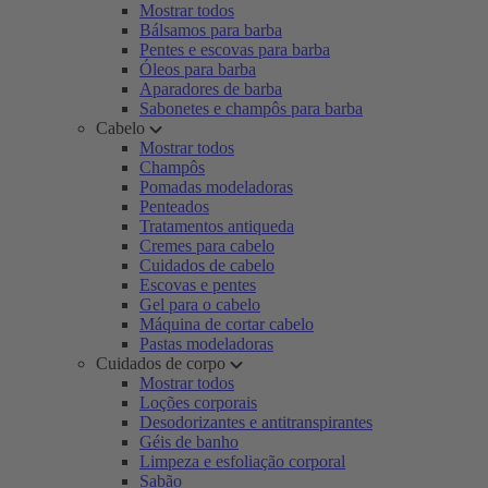
Mostrar todos
Bálsamos para barba
Pentes e escovas para barba
Óleos para barba
Aparadores de barba
Sabonetes e champôs para barba
Cabelo
Mostrar todos
Champôs
Pomadas modeladoras
Penteados
Tratamentos antiqueda
Cremes para cabelo
Cuidados de cabelo
Escovas e pentes
Gel para o cabelo
Máquina de cortar cabelo
Pastas modeladoras
Cuidados de corpo
Mostrar todos
Loções corporais
Desodorizantes e antitranspirantes
Géis de banho
Limpeza e esfoliação corporal
Sabão