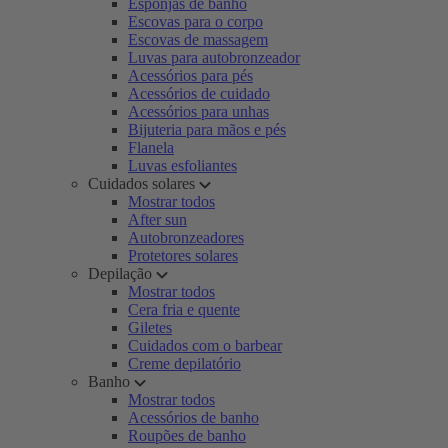
Esponjas de banho
Escovas para o corpo
Escovas de massagem
Luvas para autobronzeador
Acessórios para pés
Acessórios de cuidado
Acessórios para unhas
Bijuteria para mãos e pés
Flanela
Luvas esfoliantes
Cuidados solares
Mostrar todos
After sun
Autobronzeadores
Protetores solares
Depilação
Mostrar todos
Cera fria e quente
Giletes
Cuidados com o barbear
Creme depilatório
Banho
Mostrar todos
Acessórios de banho
Roupões de banho