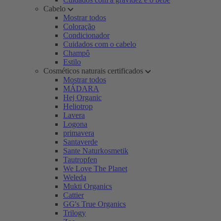
Cabelo
Mostrar todos
Coloração
Condicionador
Cuidados com o cabelo
Champô
Estilo
Cosméticos naturais certificados
Mostrar todos
MÁDARA
Hej Organic
Heliotrop
Lavera
Logona
primavera
Santaverde
Sante Naturkosmetik
Tautropfen
We Love The Planet
Weleda
Mukti Organics
Cattier
GG's True Organics
Trilogy