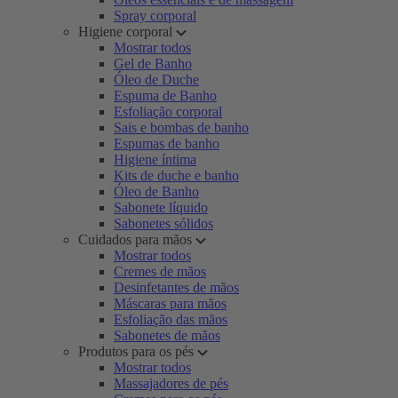
Spray corporal
Higiene corporal
Mostrar todos
Gel de Banho
Óleo de Duche
Espuma de Banho
Esfoliação corporal
Sais e bombas de banho
Espumas de banho
Higiene íntima
Kits de duche e banho
Óleo de Banho
Sabonete líquido
Sabonetes sólidos
Cuidados para mãos
Mostrar todos
Cremes de mãos
Desinfetantes de mãos
Máscaras para mãos
Esfoliação das mãos
Sabonetes de mãos
Produtos para os pés
Mostrar todos
Massajadores de pés