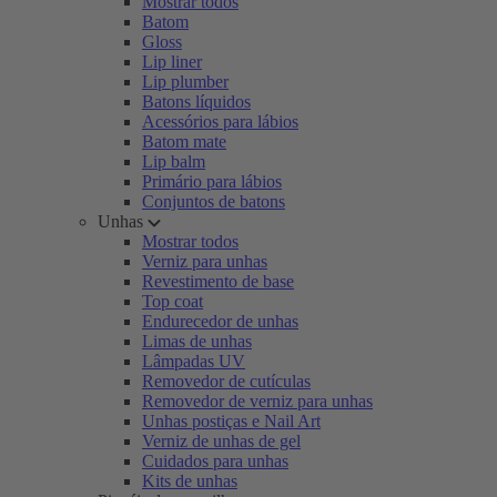
Mostrar todos
Batom
Gloss
Lip liner
Lip plumber
Batons líquidos
Acessórios para lábios
Batom mate
Lip balm
Primário para lábios
Conjuntos de batons
Unhas
Mostrar todos
Verniz para unhas
Revestimento de base
Top coat
Endurecedor de unhas
Limas de unhas
Lâmpadas UV
Removedor de cutículas
Removedor de verniz para unhas
Unhas postiças e Nail Art
Verniz de unhas de gel
Cuidados para unhas
Kits de unhas