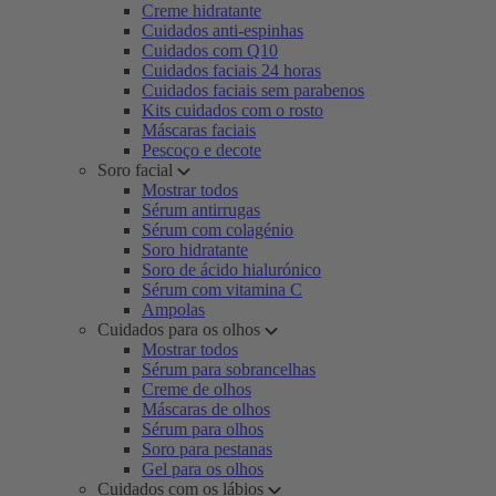
Creme hidratante
Cuidados anti-espinhas
Cuidados com Q10
Cuidados faciais 24 horas
Cuidados faciais sem parabenos
Kits cuidados com o rosto
Máscaras faciais
Pescoço e decote
Soro facial
Mostrar todos
Sérum antirrugas
Sérum com colagénio
Soro hidratante
Soro de ácido hialurónico
Sérum com vitamina C
Ampolas
Cuidados para os olhos
Mostrar todos
Sérum para sobrancelhas
Creme de olhos
Máscaras de olhos
Sérum para olhos
Soro para pestanas
Gel para os olhos
Cuidados com os lábios