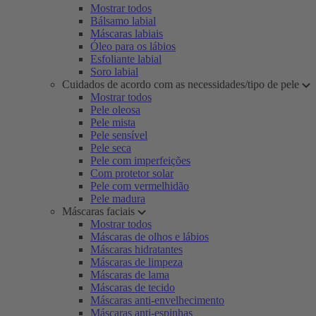
Mostrar todos
Bálsamo labial
Máscaras labiais
Óleo para os lábios
Esfoliante labial
Soro labial
Cuidados de acordo com as necessidades/tipo de pele
Mostrar todos
Pele oleosa
Pele mista
Pele sensível
Pele seca
Pele com imperfeições
Com protetor solar
Pele com vermelhidão
Pele madura
Máscaras faciais
Mostrar todos
Máscaras de olhos e lábios
Máscaras hidratantes
Máscaras de limpeza
Máscaras de lama
Máscaras de tecido
Máscaras anti-envelhecimento
Máscaras anti-espinhas