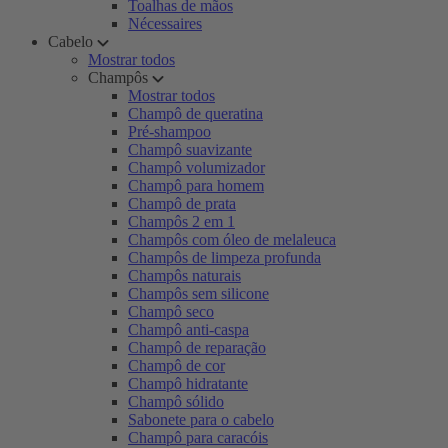
Toalhas de mãos
Nécessaires
Cabelo
Mostrar todos
Champôs
Mostrar todos
Champô de queratina
Pré-shampoo
Champô suavizante
Champô volumizador
Champô para homem
Champô de prata
Champôs 2 em 1
Champôs com óleo de melaleuca
Champôs de limpeza profunda
Champôs naturais
Champôs sem silicone
Champô seco
Champô anti-caspa
Champô de reparação
Champô de cor
Champô hidratante
Champô sólido
Sabonete para o cabelo
Champô para caracóis