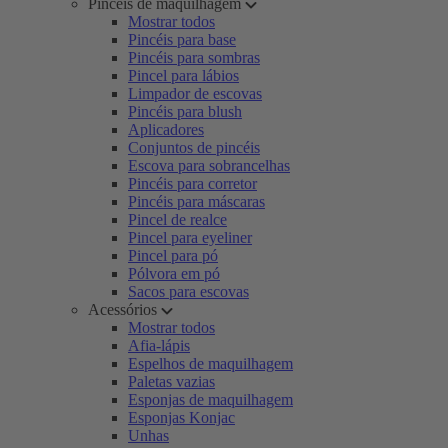
Pincéis de maquilhagem
Mostrar todos
Pincéis para base
Pincéis para sombras
Pincel para lábios
Limpador de escovas
Pincéis para blush
Aplicadores
Conjuntos de pincéis
Escova para sobrancelhas
Pincéis para corretor
Pincéis para máscaras
Pincel de realce
Pincel para eyeliner
Pincel para pó
Pólvora em pó
Sacos para escovas
Acessórios
Mostrar todos
Afia-lápis
Espelhos de maquilhagem
Paletas vazias
Esponjas de maquilhagem
Esponjas Konjac
Unhas