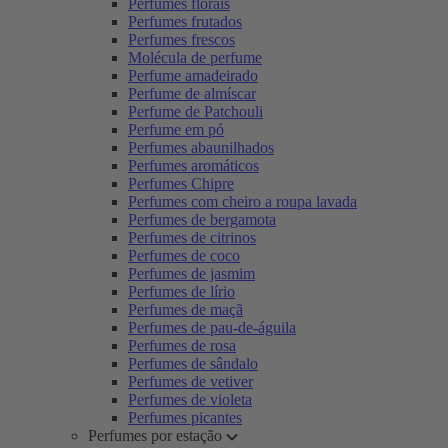
Perfumes florais
Perfumes frutados
Perfumes frescos
Molécula de perfume
Perfume amadeirado
Perfume de almíscar
Perfume de Patchouli
Perfume em pó
Perfumes abaunilhados
Perfumes aromáticos
Perfumes Chipre
Perfumes com cheiro a roupa lavada
Perfumes de bergamota
Perfumes de citrinos
Perfumes de coco
Perfumes de jasmim
Perfumes de lírio
Perfumes de maçã
Perfumes de pau-de-águila
Perfumes de rosa
Perfumes de sândalo
Perfumes de vetiver
Perfumes de violeta
Perfumes picantes
Perfumes por estação