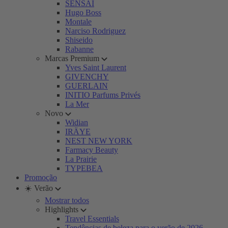
SENSAI
Hugo Boss
Montale
Narciso Rodriguez
Shiseido
Rabanne
Marcas Premium
Yves Saint Laurent
GIVENCHY
GUERLAIN
INITIO Parfums Privés
La Mer
Novo
Widian
IRÄYE
NEST NEW YORK
Farmacy Beauty
La Prairie
TYPEBEA
Promoção
☀️ Verão
Mostrar todos
Highlights
Travel Essentials
Tendências de beleza para o verão de 2026