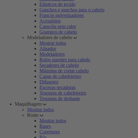
Elásticos de tecido
Ganchos e ganchos para o cabelo
Frascos pulverizadores
Acessórios
Caracóis sem calor
Grampos de cabelo
Modeladores de cabelo
Mostrar todos
Alisador
Modeladores
Rolos quentes para cabelo
Secadores de cabelo
Máquina de cortar cabelo
Capas de cabeleireiro
Difusores
Escovas secadoras
Tesouras de cabeleireiro
Tesouras de desbaste
Maquilhagem
Mostrar todos
Rosto
Mostrar todos
Bases
Corretores
Pós