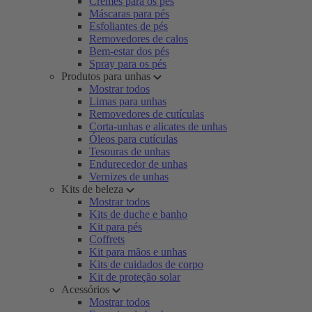
Cremes para os pés
Máscaras para pés
Esfoliantes de pés
Removedores de calos
Bem-estar dos pés
Spray para os pés
Produtos para unhas
Mostrar todos
Limas para unhas
Removedores de cutículas
Corta-unhas e alicates de unhas
Óleos para cutículas
Tesouras de unhas
Endurecedor de unhas
Vernizes de unhas
Kits de beleza
Mostrar todos
Kits de duche e banho
Kit para pés
Coffrets
Kit para mãos e unhas
Kits de cuidados de corpo
Kit de proteção solar
Acessórios
Mostrar todos