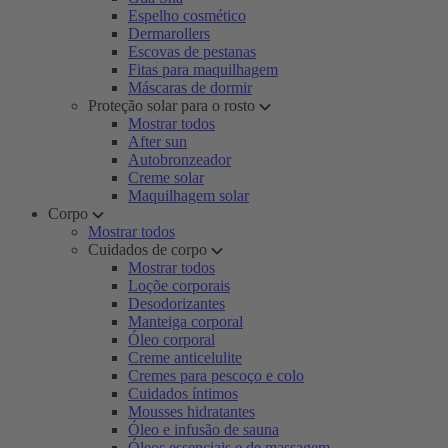
Espelho cosmético
Dermarollers
Escovas de pestanas
Fitas para maquilhagem
Máscaras de dormir
Proteção solar para o rosto
Mostrar todos
After sun
Autobronzeador
Creme solar
Maquilhagem solar
Corpo
Mostrar todos
Cuidados de corpo
Mostrar todos
Loçõe corporais
Desodorizantes
Manteiga corporal
Óleo corporal
Creme anticelulite
Cremes para pescoço e colo
Cuidados íntimos
Mousses hidratantes
Óleo e infusão de sauna
Óleos essenciais e de massagem