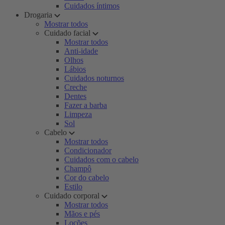
Cuidados íntimos
Drogaria
Mostrar todos
Cuidado facial
Mostrar todos
Anti-idade
Olhos
Lábios
Cuidados noturnos
Creche
Dentes
Fazer a barba
Limpeza
Sol
Cabelo
Mostrar todos
Condicionador
Cuidados com o cabelo
Champô
Cor do cabelo
Estilo
Cuidado corporal
Mostrar todos
Mãos e pés
Loções