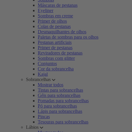
Máscaras de pestanas
Eyeliner
Sombras em creme
Primer de olhos
Colas de pestanas
Desmaquilhantes de olhos
Paletas de sombras para os olhos
Pestanas artificiais
Primer de pestanas
Reviradores de pestanas
Sombras com glitter
Conjuntos
Cor da sobrancelha
Kajal
Sobrancelhas
Mostrar todos
Tintas para sobrancelhas
Géis para sobrancelhas
Pomadas para sobrancelhas
Pó para sobrancelhas
Lápis para sobrancelhas
Pinças
Tesouras para sobrancelhas
Lábios