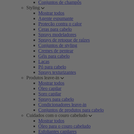
Conjuntos de champôs
Styling
Mostrar todos
Agente espumante
Proteção contra o calor
Ceras para cabelo
Sprays modeladores
Sprays de retoque de raízes
Conjuntos de styling
Cremes de pentear
Géis para cabelo
Lacas
Pó para cabelo
Sprays texturizantes
Produtos leave-in
Mostrar todos
Óleo capilar
Soro capilar
Sprays para cabelo
Condicionadores leave-in
Conjuntos de produtos para cabelo
Cuidados com o couro cabeludo
Mostrar todos
Óleo para o couro cabeludo
Esfoliantes capilares