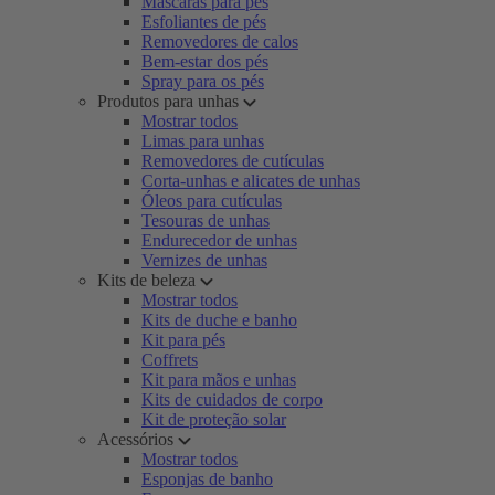
Máscaras para pés
Esfoliantes de pés
Removedores de calos
Bem-estar dos pés
Spray para os pés
Produtos para unhas
Mostrar todos
Limas para unhas
Removedores de cutículas
Corta-unhas e alicates de unhas
Óleos para cutículas
Tesouras de unhas
Endurecedor de unhas
Vernizes de unhas
Kits de beleza
Mostrar todos
Kits de duche e banho
Kit para pés
Coffrets
Kit para mãos e unhas
Kits de cuidados de corpo
Kit de proteção solar
Acessórios
Mostrar todos
Esponjas de banho