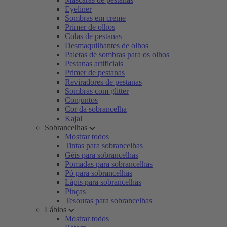
Eyeliner
Sombras em creme
Primer de olhos
Colas de pestanas
Desmaquilhantes de olhos
Paletas de sombras para os olhos
Pestanas artificiais
Primer de pestanas
Reviradores de pestanas
Sombras com glitter
Conjuntos
Cor da sobrancelha
Kajal
Sobrancelhas
Mostrar todos
Tintas para sobrancelhas
Géis para sobrancelhas
Pomadas para sobrancelhas
Pó para sobrancelhas
Lápis para sobrancelhas
Pinças
Tesouras para sobrancelhas
Lábios
Mostrar todos