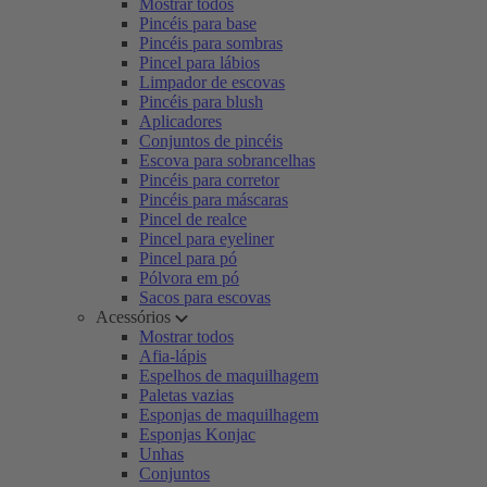
Mostrar todos
Pincéis para base
Pincéis para sombras
Pincel para lábios
Limpador de escovas
Pincéis para blush
Aplicadores
Conjuntos de pincéis
Escova para sobrancelhas
Pincéis para corretor
Pincéis para máscaras
Pincel de realce
Pincel para eyeliner
Pincel para pó
Pólvora em pó
Sacos para escovas
Acessórios
Mostrar todos
Afia-lápis
Espelhos de maquilhagem
Paletas vazias
Esponjas de maquilhagem
Esponjas Konjac
Unhas
Conjuntos