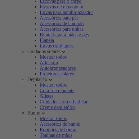
Escovas para o corpo
Escovas de massagem
Luvas para autobronzeador
Acessórios para pés
Acessórios de cuidado
Acessórios para unhas
Bijuteria para mãos e pés
Flanela
Luvas esfoliantes
Cuidados solares
Mostrar todos
After sun
Autobronzeadores
Protetores solares
Depilação
Mostrar todos
Cera fria e quente
Giletes
Cuidados com o barbear
Creme depilatório
Banho
Mostrar todos
Acessórios de banho
Roupões de banho
Toalhas de mãos