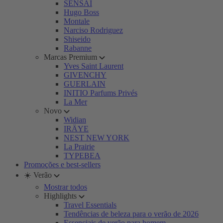
SENSAI
Hugo Boss
Montale
Narciso Rodriguez
Shiseido
Rabanne
Marcas Premium
Yves Saint Laurent
GIVENCHY
GUERLAIN
INITIO Parfums Privés
La Mer
Novo
Widian
IRÄYE
NEST NEW YORK
La Prairie
TYPEBEA
Promoções e best-sellers
☀️ Verão
Mostrar todos
Highlights
Travel Essentials
Tendências de beleza para o verão de 2026
Essenciais de verão para homem