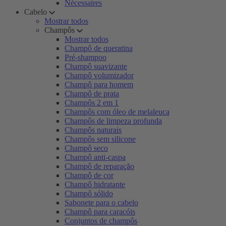
Nécessaires
Cabelo
Mostrar todos
Champôs
Mostrar todos
Champô de queratina
Pré-shampoo
Champô suavizante
Champô volumizador
Champô para homem
Champô de prata
Champôs 2 em 1
Champôs com óleo de melaleuca
Champôs de limpeza profunda
Champôs naturais
Champôs sem silicone
Champô seco
Champô anti-caspa
Champô de reparação
Champô de cor
Champô hidratante
Champô sólido
Sabonete para o cabelo
Champô para caracóis
Conjuntos de champôs