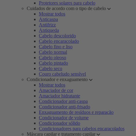
Protetores solares para cabelo
Cuidados de acordo com o tipo de cabelo
Mostrar todos
Anticaspa
Antifrizz
Antiqueda
Cabelo descolorido
Cabelo encaracolado
Cabelo fino e liso
Cabelo normal
Cabelo oleoso
Cabelo pintado
Cabelo seco
Couro cabeludo sensível
Condicionador e enxaguamento
Mostrar todos
Amaciador de cor
Amaciador hidratante
Condicionador anti-caspa
Condicionador anti-frisado
Enxaguamento de resíduos e reparação
Condicionador de volume
Condicionador sólido
Condicionadores para cabelos encaracolados
Máscara capilar e tratamento capilar