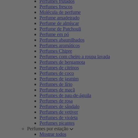
Perfumes frutados
Perfumes frescos
Molécula de perfume
Perfume amadeirado
Perfume de almíscar
Perfume de Patchouli
Perfume em pó
Perfumes abaunilhados
Perfumes aromáticos
Perfumes Chipre
Perfumes com cheiro a roupa lavada
Perfumes de bergamota
Perfumes de citrinos
Perfumes de coco
Perfumes de jasmim
Perfumes de lírio
Perfumes de maçã
Perfumes de pau-de-águila
Perfumes de rosa
Perfumes de sândalo
Perfumes de vetiver
Perfumes de violeta
Perfumes picantes
Perfumes por estação
Mostrar todos