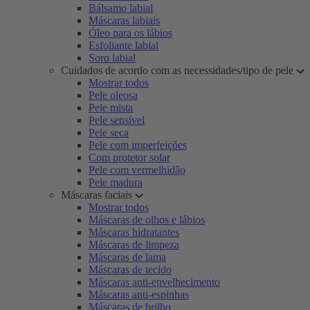
Bálsamo labial
Máscaras labiais
Óleo para os lábios
Esfoliante labial
Soro labial
Cuidados de acordo com as necessidades/tipo de pele
Mostrar todos
Pele oleosa
Pele mista
Pele sensível
Pele seca
Pele com imperfeições
Com protetor solar
Pele com vermelhidão
Pele madura
Máscaras faciais
Mostrar todos
Máscaras de olhos e lábios
Máscaras hidratantes
Máscaras de limpeza
Máscaras de lama
Máscaras de tecido
Máscaras anti-envelhecimento
Máscaras anti-espinhas
Máscaras de brilho