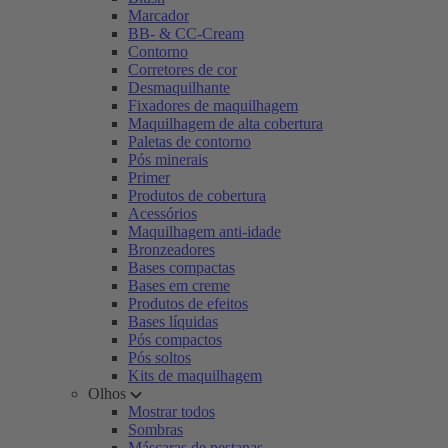
Marcador
BB- & CC-Cream
Contorno
Corretores de cor
Desmaquilhante
Fixadores de maquilhagem
Maquilhagem de alta cobertura
Paletas de contorno
Pós minerais
Primer
Produtos de cobertura
Acessórios
Maquilhagem anti-idade
Bronzeadores
Bases compactas
Bases em creme
Produtos de efeitos
Bases líquidas
Pós compactos
Pós soltos
Kits de maquilhagem
Olhos
Mostrar todos
Sombras
Máscaras de pestanas