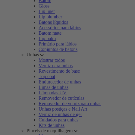
Batom
Gloss
Lip liner
Lip plumber
Batons líquidos
Acessórios para lábios
Batom mate
Lip balm
Primário para lábios
Conjuntos de batons
Unhas
Mostrar todos
Verniz para unhas
Revestimento de base
Top coat
Endurecedor de unhas
Limas de unhas
Lâmpadas UV
Removedor de cutículas
Removedor de verniz para unhas
Unhas postiças e Nail Art
Verniz de unhas de gel
Cuidados para unhas
Kits de unhas
Pincéis de maquilhagem