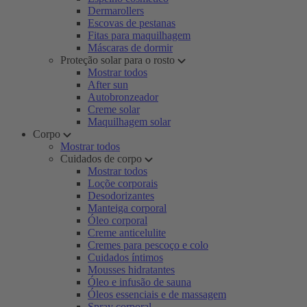
Dermarollers
Escovas de pestanas
Fitas para maquilhagem
Máscaras de dormir
Proteção solar para o rosto
Mostrar todos
After sun
Autobronzeador
Creme solar
Maquilhagem solar
Corpo
Mostrar todos
Cuidados de corpo
Mostrar todos
Loçõe corporais
Desodorizantes
Manteiga corporal
Óleo corporal
Creme anticelulite
Cremes para pescoço e colo
Cuidados íntimos
Mousses hidratantes
Óleo e infusão de sauna
Óleos essenciais e de massagem
Spray corporal