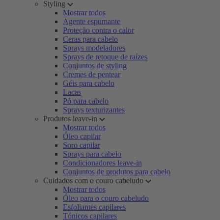
Styling
Mostrar todos
Agente espumante
Proteção contra o calor
Ceras para cabelo
Sprays modeladores
Sprays de retoque de raízes
Conjuntos de styling
Cremes de pentear
Géis para cabelo
Lacas
Pó para cabelo
Sprays texturizantes
Produtos leave-in
Mostrar todos
Óleo capilar
Soro capilar
Sprays para cabelo
Condicionadores leave-in
Conjuntos de produtos para cabelo
Cuidados com o couro cabeludo
Mostrar todos
Óleo para o couro cabeludo
Esfoliantes capilares
Tónicos capilares