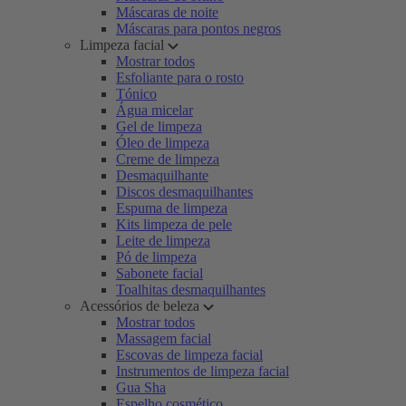
Máscaras de noite
Máscaras para pontos negros
Limpeza facial
Mostrar todos
Esfoliante para o rosto
Tónico
Água micelar
Gel de limpeza
Óleo de limpeza
Creme de limpeza
Desmaquilhante
Discos desmaquilhantes
Espuma de limpeza
Kits limpeza de pele
Leite de limpeza
Pó de limpeza
Sabonete facial
Toalhitas desmaquilhantes
Acessórios de beleza
Mostrar todos
Massagem facial
Escovas de limpeza facial
Instrumentos de limpeza facial
Gua Sha
Espelho cosmético