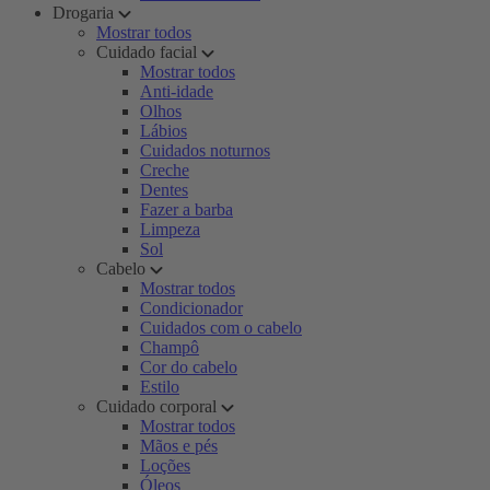
Drogaria
Mostrar todos
Cuidado facial
Mostrar todos
Anti-idade
Olhos
Lábios
Cuidados noturnos
Creche
Dentes
Fazer a barba
Limpeza
Sol
Cabelo
Mostrar todos
Condicionador
Cuidados com o cabelo
Champô
Cor do cabelo
Estilo
Cuidado corporal
Mostrar todos
Mãos e pés
Loções
Óleos