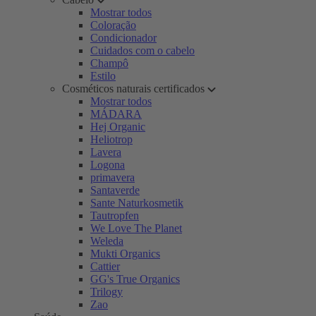
Mostrar todos
Coloração
Condicionador
Cuidados com o cabelo
Champô
Estilo
Cosméticos naturais certificados
Mostrar todos
MÁDARA
Hej Organic
Heliotrop
Lavera
Logona
primavera
Santaverde
Sante Naturkosmetik
Tautropfen
We Love The Planet
Weleda
Mukti Organics
Cattier
GG's True Organics
Trilogy
Zao