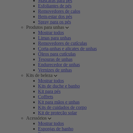
Máscaras para pés
Esfoliantes de pés
Removedores de calos
Bem-estar dos pés
Spray para os pés
Produtos para unhas
Mostrar todos
Limas para unhas
Removedores de cutículas
Corta-unhas e alicates de unhas
Óleos para cutículas
Tesouras de unhas
Endurecedor de unhas
Vernizes de unhas
Kits de beleza
Mostrar todos
Kits de duche e banho
Kit para pés
Coffrets
Kit para mãos e unhas
Kits de cuidados de corpo
Kit de proteção solar
Acessórios
Mostrar todos
Esponjas de banho