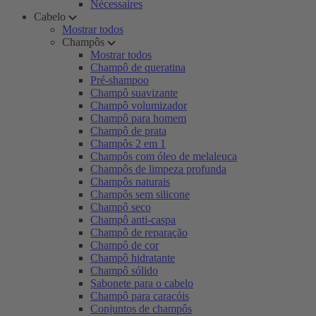
Nécessaires
Cabelo
Mostrar todos
Champôs
Mostrar todos
Champô de queratina
Pré-shampoo
Champô suavizante
Champô volumizador
Champô para homem
Champô de prata
Champôs 2 em 1
Champôs com óleo de melaleuca
Champôs de limpeza profunda
Champôs naturais
Champôs sem silicone
Champô seco
Champô anti-caspa
Champô de reparação
Champô de cor
Champô hidratante
Champô sólido
Sabonete para o cabelo
Champô para caracóis
Conjuntos de champôs