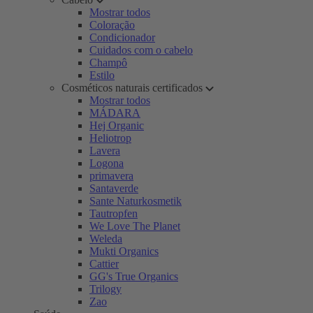
Mostrar todos
Coloração
Condicionador
Cuidados com o cabelo
Champô
Estilo
Cosméticos naturais certificados
Mostrar todos
MÁDARA
Hej Organic
Heliotrop
Lavera
Logona
primavera
Santaverde
Sante Naturkosmetik
Tautropfen
We Love The Planet
Weleda
Mukti Organics
Cattier
GG's True Organics
Trilogy
Zao