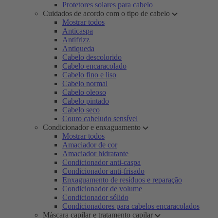
Protetores solares para cabelo
Cuidados de acordo com o tipo de cabelo
Mostrar todos
Anticaspa
Antifrizz
Antiqueda
Cabelo descolorido
Cabelo encaracolado
Cabelo fino e liso
Cabelo normal
Cabelo oleoso
Cabelo pintado
Cabelo seco
Couro cabeludo sensível
Condicionador e enxaguamento
Mostrar todos
Amaciador de cor
Amaciador hidratante
Condicionador anti-caspa
Condicionador anti-frisado
Enxaguamento de resíduos e reparação
Condicionador de volume
Condicionador sólido
Condicionadores para cabelos encaracolados
Máscara capilar e tratamento capilar