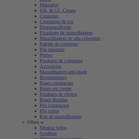
Marcador
BB- & CC-Cream
Contorno
Corretores de cor
Desmaquilhante
Fixadores de maquilhagem
Maquilhagem de alta cobertura
Paletas de contorno
Pós minerais
Primer
Produtos de cobertura
Acessórios
Maquilhagem anti-idade
Bronzeadores
Bases compactas
Bases em creme
Produtos de efeitos
Bases líquidas
Pós compactos
Pós soltos
Kits de maquilhagem
Olhos
Mostrar todos
Sombras
Máscaras de pestanas