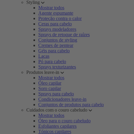
Styling
Mostrar todos
Agente espumante
Proteção contra o calor
Ceras para cabelo
Sprays modeladores
Sprays de retoque de raízes
Conjuntos de styling
Cremes de pentear
Géis para cabelo
Lacas
Pó para cabelo
Sprays texturizantes
Produtos leave-in
Mostrar todos
Óleo capilar
Soro capilar
Sprays para cabelo
Condicionadores leave-in
Conjuntos de produtos para cabelo
Cuidados com o couro cabeludo
Mostrar todos
Óleo para o couro cabeludo
Esfoliantes capilares
Tónicos capilares