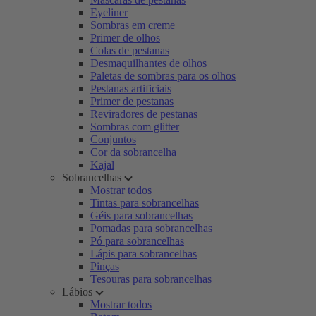
Eyeliner
Sombras em creme
Primer de olhos
Colas de pestanas
Desmaquilhantes de olhos
Paletas de sombras para os olhos
Pestanas artificiais
Primer de pestanas
Reviradores de pestanas
Sombras com glitter
Conjuntos
Cor da sobrancelha
Kajal
Sobrancelhas
Mostrar todos
Tintas para sobrancelhas
Géis para sobrancelhas
Pomadas para sobrancelhas
Pó para sobrancelhas
Lápis para sobrancelhas
Pinças
Tesouras para sobrancelhas
Lábios
Mostrar todos