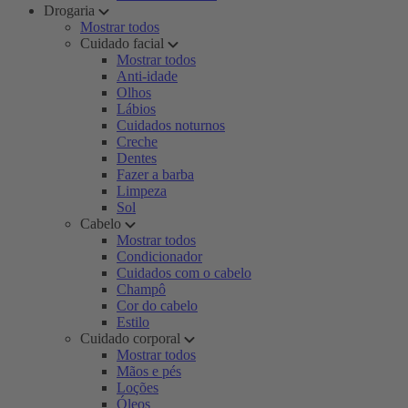
Drogaria
Mostrar todos
Cuidado facial
Mostrar todos
Anti-idade
Olhos
Lábios
Cuidados noturnos
Creche
Dentes
Fazer a barba
Limpeza
Sol
Cabelo
Mostrar todos
Condicionador
Cuidados com o cabelo
Champô
Cor do cabelo
Estilo
Cuidado corporal
Mostrar todos
Mãos e pés
Loções
Óleos