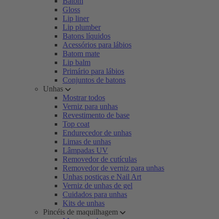
Batom
Gloss
Lip liner
Lip plumber
Batons líquidos
Acessórios para lábios
Batom mate
Lip balm
Primário para lábios
Conjuntos de batons
Unhas
Mostrar todos
Verniz para unhas
Revestimento de base
Top coat
Endurecedor de unhas
Limas de unhas
Lâmpadas UV
Removedor de cutículas
Removedor de verniz para unhas
Unhas postiças e Nail Art
Verniz de unhas de gel
Cuidados para unhas
Kits de unhas
Pincéis de maquilhagem