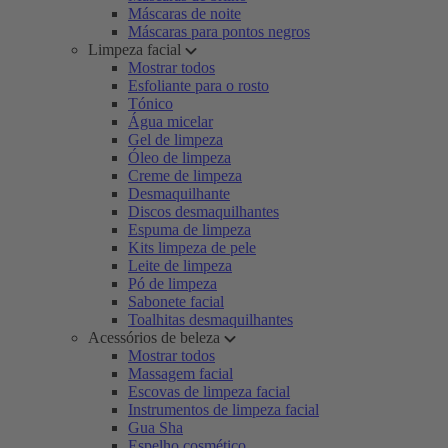
Máscaras de noite
Máscaras para pontos negros
Limpeza facial
Mostrar todos
Esfoliante para o rosto
Tónico
Água micelar
Gel de limpeza
Óleo de limpeza
Creme de limpeza
Desmaquilhante
Discos desmaquilhantes
Espuma de limpeza
Kits limpeza de pele
Leite de limpeza
Pó de limpeza
Sabonete facial
Toalhitas desmaquilhantes
Acessórios de beleza
Mostrar todos
Massagem facial
Escovas de limpeza facial
Instrumentos de limpeza facial
Gua Sha
Espelho cosmético