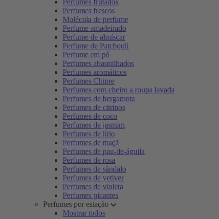
Perfumes frutados
Perfumes frescos
Molécula de perfume
Perfume amadeirado
Perfume de almíscar
Perfume de Patchouli
Perfume em pó
Perfumes abaunilhados
Perfumes aromáticos
Perfumes Chipre
Perfumes com cheiro a roupa lavada
Perfumes de bergamota
Perfumes de citrinos
Perfumes de coco
Perfumes de jasmim
Perfumes de lírio
Perfumes de maçã
Perfumes de pau-de-águila
Perfumes de rosa
Perfumes de sândalo
Perfumes de vetiver
Perfumes de violeta
Perfumes picantes
Perfumes por estação
Mostrar todos