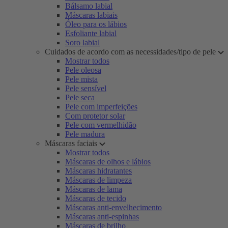
Bálsamo labial
Máscaras labiais
Óleo para os lábios
Esfoliante labial
Soro labial
Cuidados de acordo com as necessidades/tipo de pele
Mostrar todos
Pele oleosa
Pele mista
Pele sensível
Pele seca
Pele com imperfeições
Com protetor solar
Pele com vermelhidão
Pele madura
Máscaras faciais
Mostrar todos
Máscaras de olhos e lábios
Máscaras hidratantes
Máscaras de limpeza
Máscaras de lama
Máscaras de tecido
Máscaras anti-envelhecimento
Máscaras anti-espinhas
Máscaras de brilho