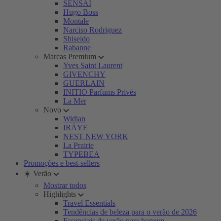
SENSAI
Hugo Boss
Montale
Narciso Rodriguez
Shiseido
Rabanne
Marcas Premium
Yves Saint Laurent
GIVENCHY
GUERLAIN
INITIO Parfums Privés
La Mer
Novo
Widian
IRÄYE
NEST NEW YORK
La Prairie
TYPEBEA
Promoções e best-sellers
☀️ Verão
Mostrar todos
Highlights
Travel Essentials
Tendências de beleza para o verão de 2026
Essenciais de verão para homem