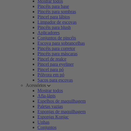
Mostrar todos
Pincéis para base
Pincéis para sombras
Pincel para lábios
Limpador de escovas
Pincéis para blush
Aplicadores
Conjuntos de pincéis
Escova para sobrancelhas
Pincéis para corretor
Pincéis para máscaras
Pincel de realce
Pincel para eyeliner
Pincel para pó
Pólvora em pó
Sacos para escovas
Acessórios
Mostrar todos
Afia-lápis
Espelhos de maquilhagem
Paletas vazias
Esponjas de maquilhagem
Esponjas Konjac
Unhas
Conjuntos