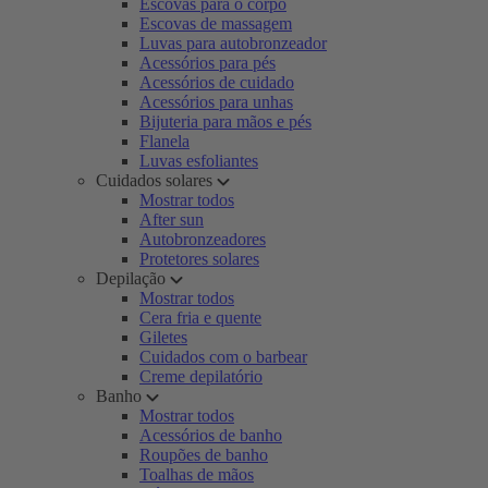
Escovas para o corpo
Escovas de massagem
Luvas para autobronzeador
Acessórios para pés
Acessórios de cuidado
Acessórios para unhas
Bijuteria para mãos e pés
Flanela
Luvas esfoliantes
Cuidados solares
Mostrar todos
After sun
Autobronzeadores
Protetores solares
Depilação
Mostrar todos
Cera fria e quente
Giletes
Cuidados com o barbear
Creme depilatório
Banho
Mostrar todos
Acessórios de banho
Roupões de banho
Toalhas de mãos