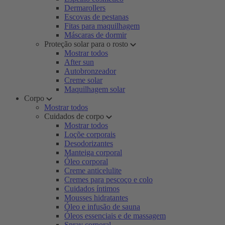
Dermarollers
Escovas de pestanas
Fitas para maquilhagem
Máscaras de dormir
Proteção solar para o rosto
Mostrar todos
After sun
Autobronzeador
Creme solar
Maquilhagem solar
Corpo
Mostrar todos
Cuidados de corpo
Mostrar todos
Loçõe corporais
Desodorizantes
Manteiga corporal
Óleo corporal
Creme anticelulite
Cremes para pescoço e colo
Cuidados íntimos
Mousses hidratantes
Óleo e infusão de sauna
Óleos essenciais e de massagem
Spray corporal