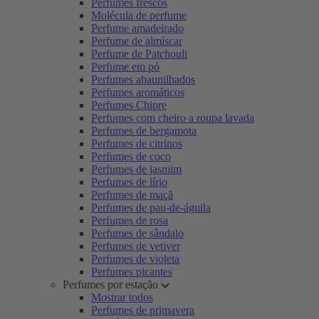
Perfumes frescos
Molécula de perfume
Perfume amadeirado
Perfume de almíscar
Perfume de Patchouli
Perfume em pó
Perfumes abaunilhados
Perfumes aromáticos
Perfumes Chipre
Perfumes com cheiro a roupa lavada
Perfumes de bergamota
Perfumes de citrinos
Perfumes de coco
Perfumes de jasmim
Perfumes de lírio
Perfumes de maçã
Perfumes de pau-de-águila
Perfumes de rosa
Perfumes de sândalo
Perfumes de vetiver
Perfumes de violeta
Perfumes picantes
Perfumes por estação
Mostrar todos
Perfumes de primavera