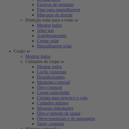
Escovas de pestanas
Fitas para maquilhagem
Máscaras de dormir
Proteção solar para o rosto
Mostrar todos
After sun
Autobronzeador
Creme solar
Maquilhagem solar
Corpo
Mostrar todos
Cuidados de corpo
Mostrar todos
Loçõe corporais
Desodorizantes
Manteiga corporal
Óleo corporal
Creme anticelulite
Cremes para pescoço e colo
Cuidados íntimos
Mousses hidratantes
Óleo e infusão de sauna
Óleos essenciais e de massagem
Spray corporal
Higiene corporal