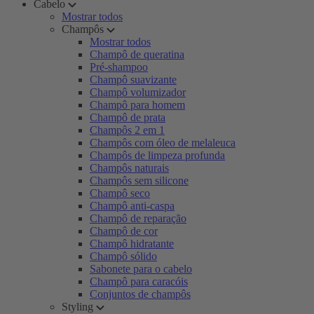
Cabelo
Mostrar todos
Champôs
Mostrar todos
Champô de queratina
Pré-shampoo
Champô suavizante
Champô volumizador
Champô para homem
Champô de prata
Champôs 2 em 1
Champôs com óleo de melaleuca
Champôs de limpeza profunda
Champôs naturais
Champôs sem silicone
Champô seco
Champô anti-caspa
Champô de reparação
Champô de cor
Champô hidratante
Champô sólido
Sabonete para o cabelo
Champô para caracóis
Conjuntos de champôs
Styling