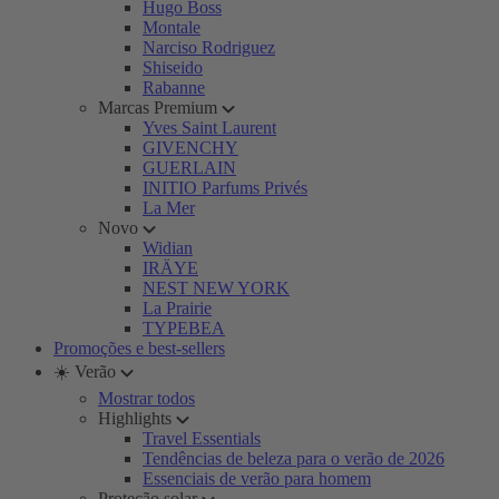
Hugo Boss
Montale
Narciso Rodriguez
Shiseido
Rabanne
Marcas Premium
Yves Saint Laurent
GIVENCHY
GUERLAIN
INITIO Parfums Privés
La Mer
Novo
Widian
IRÄYE
NEST NEW YORK
La Prairie
TYPEBEA
Promoções e best-sellers
☀️ Verão
Mostrar todos
Highlights
Travel Essentials
Tendências de beleza para o verão de 2026
Essenciais de verão para homem
Proteção solar