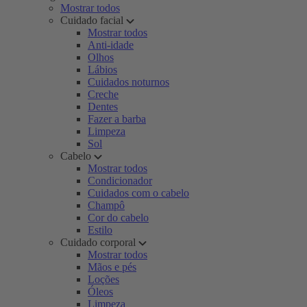
Mostrar todos
Cuidado facial
Mostrar todos
Anti-idade
Olhos
Lábios
Cuidados noturnos
Creche
Dentes
Fazer a barba
Limpeza
Sol
Cabelo
Mostrar todos
Condicionador
Cuidados com o cabelo
Champô
Cor do cabelo
Estilo
Cuidado corporal
Mostrar todos
Mãos e pés
Loções
Óleos
Limpeza