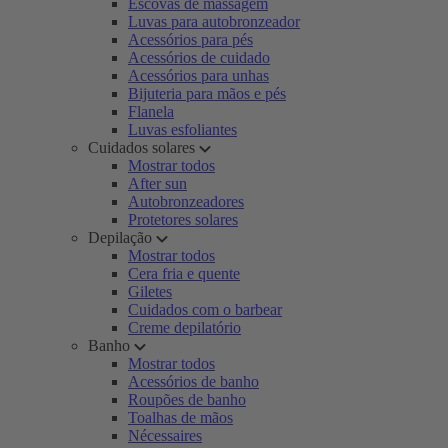
Escovas de massagem
Luvas para autobronzeador
Acessórios para pés
Acessórios de cuidado
Acessórios para unhas
Bijuteria para mãos e pés
Flanela
Luvas esfoliantes
Cuidados solares
Mostrar todos
After sun
Autobronzeadores
Protetores solares
Depilação
Mostrar todos
Cera fria e quente
Giletes
Cuidados com o barbear
Creme depilatório
Banho
Mostrar todos
Acessórios de banho
Roupões de banho
Toalhas de mãos
Nécessaires