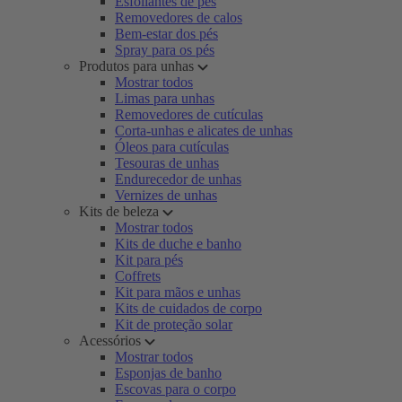
Esfoliantes de pés
Removedores de calos
Bem-estar dos pés
Spray para os pés
Produtos para unhas
Mostrar todos
Limas para unhas
Removedores de cutículas
Corta-unhas e alicates de unhas
Óleos para cutículas
Tesouras de unhas
Endurecedor de unhas
Vernizes de unhas
Kits de beleza
Mostrar todos
Kits de duche e banho
Kit para pés
Coffrets
Kit para mãos e unhas
Kits de cuidados de corpo
Kit de proteção solar
Acessórios
Mostrar todos
Esponjas de banho
Escovas para o corpo