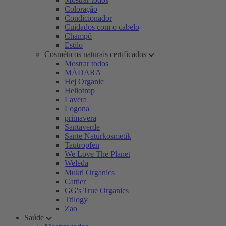
Coloração
Condicionador
Cuidados com o cabelo
Champô
Estilo
Cosméticos naturais certificados
Mostrar todos
MÁDARA
Hej Organic
Heliotrop
Lavera
Logona
primavera
Santaverde
Sante Naturkosmetik
Tautropfen
We Love The Planet
Weleda
Mukti Organics
Cattier
GG's True Organics
Trilogy
Zao
Saúde