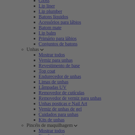
Gloss
Lip liner
Lip plumber
Batons líquidos
Acessórios para lábios
Batom mate
Lip balm
Primário para lábios
Conjuntos de batons
Unhas
Mostrar todos
Verniz para unhas
Revestimento de base
Top coat
Endurecedor de unhas
Limas de unhas
Lâmpadas UV
Removedor de cutículas
Removedor de verniz para unhas
Unhas postiças e Nail Art
Verniz de unhas de gel
Cuidados para unhas
Kits de unhas
Pincéis de maquilhagem
Mostrar todos