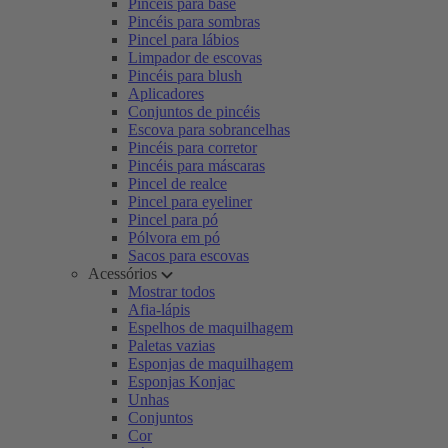
Pincéis para base
Pincéis para sombras
Pincel para lábios
Limpador de escovas
Pincéis para blush
Aplicadores
Conjuntos de pincéis
Escova para sobrancelhas
Pincéis para corretor
Pincéis para máscaras
Pincel de realce
Pincel para eyeliner
Pincel para pó
Pólvora em pó
Sacos para escovas
Acessórios
Mostrar todos
Afia-lápis
Espelhos de maquilhagem
Paletas vazias
Esponjas de maquilhagem
Esponjas Konjac
Unhas
Conjuntos
Cor