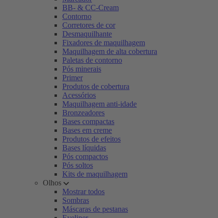
BB- & CC-Cream
Contorno
Corretores de cor
Desmaquilhante
Fixadores de maquilhagem
Maquilhagem de alta cobertura
Paletas de contorno
Pós minerais
Primer
Produtos de cobertura
Acessórios
Maquilhagem anti-idade
Bronzeadores
Bases compactas
Bases em creme
Produtos de efeitos
Bases líquidas
Pós compactos
Pós soltos
Kits de maquilhagem
Olhos
Mostrar todos
Sombras
Máscaras de pestanas
Eyeliner