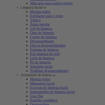
Máscaras para pontos negros
Limpeza facial
Mostrar todos
Esfoliante para o rosto
Tónico
Água micelar
Gel de limpeza
Óleo de limpeza
Creme de limpeza
Desmaquilhante
Discos desmaquilhantes
Espuma de limpeza
Kits limpeza de pele
Leite de limpeza
Pó de limpeza
Sabonete facial
Toalhitas desmaquilhantes
Acessórios de beleza
Mostrar todos
Massagem facial
Escovas de limpeza facial
Instrumentos de limpeza facial
Gua Sha
Espelho cosmético
Dermarollers