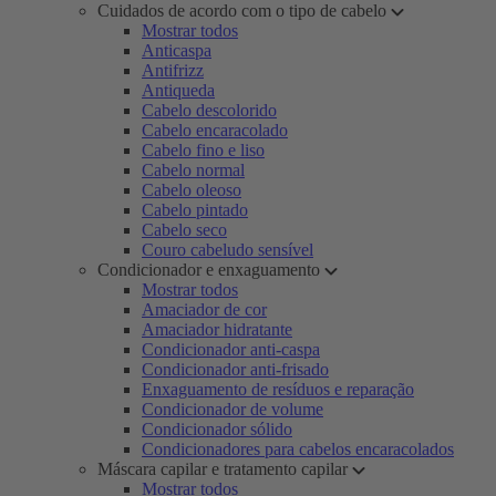
Cuidados de acordo com o tipo de cabelo
Mostrar todos
Anticaspa
Antifrizz
Antiqueda
Cabelo descolorido
Cabelo encaracolado
Cabelo fino e liso
Cabelo normal
Cabelo oleoso
Cabelo pintado
Cabelo seco
Couro cabeludo sensível
Condicionador e enxaguamento
Mostrar todos
Amaciador de cor
Amaciador hidratante
Condicionador anti-caspa
Condicionador anti-frisado
Enxaguamento de resíduos e reparação
Condicionador de volume
Condicionador sólido
Condicionadores para cabelos encaracolados
Máscara capilar e tratamento capilar
Mostrar todos