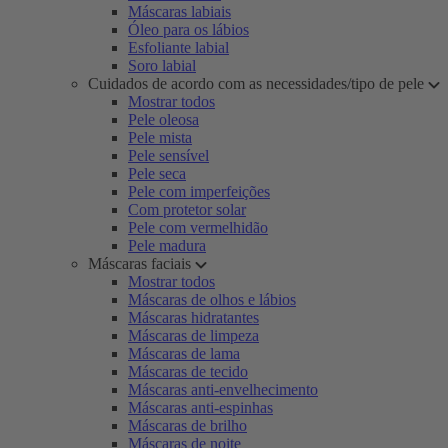
Máscaras labiais
Óleo para os lábios
Esfoliante labial
Soro labial
Cuidados de acordo com as necessidades/tipo de pele
Mostrar todos
Pele oleosa
Pele mista
Pele sensível
Pele seca
Pele com imperfeições
Com protetor solar
Pele com vermelhidão
Pele madura
Máscaras faciais
Mostrar todos
Máscaras de olhos e lábios
Máscaras hidratantes
Máscaras de limpeza
Máscaras de lama
Máscaras de tecido
Máscaras anti-envelhecimento
Máscaras anti-espinhas
Máscaras de brilho
Máscaras de noite