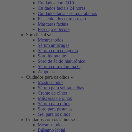
Cuidados com Q10
Cuidados faciais 24 horas
Cuidados faciais sem parabenos
Kits cuidados com o rosto
Máscaras faciais
Pescoço e decote
Soro facial
Mostrar todos
Sérum antirrugas
Sérum com colagénio
Soro hidratante
Soro de ácido hialurónico
Sérum com vitamina C
Ampolas
Cuidados para os olhos
Mostrar todos
Sérum para sobrancelhas
Creme de olhos
Máscaras de olhos
Sérum para olhos
Soro para pestanas
Gel para os olhos
Cuidados com os lábios
Mostrar todos
Bálsamo labial