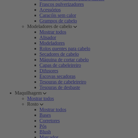
Frascos pulverizadores
Acessórios
Caracóis sem calor
Grampos de cabelo
Modeladores de cabelo
Mostrar todos
Alisador
Modeladores
Rolos quentes para cabelo
Secadores de cabelo
Máquina de cortar cabelo
Capas de cabeleireiro
Difusores
Escovas secadoras
Tesouras de cabeleireiro
Tesouras de desbaste
Maquilhagem
Mostrar todos
Rosto
Mostrar todos
Bases
Corretores
Pós
Blush
Marcador