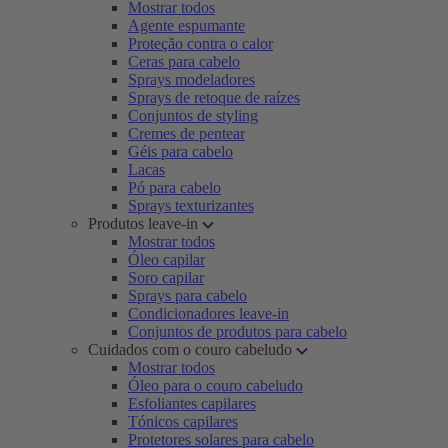
Mostrar todos
Agente espumante
Proteção contra o calor
Ceras para cabelo
Sprays modeladores
Sprays de retoque de raízes
Conjuntos de styling
Cremes de pentear
Géis para cabelo
Lacas
Pó para cabelo
Sprays texturizantes
Produtos leave-in
Mostrar todos
Óleo capilar
Soro capilar
Sprays para cabelo
Condicionadores leave-in
Conjuntos de produtos para cabelo
Cuidados com o couro cabeludo
Mostrar todos
Óleo para o couro cabeludo
Esfoliantes capilares
Tónicos capilares
Protetores solares para cabelo