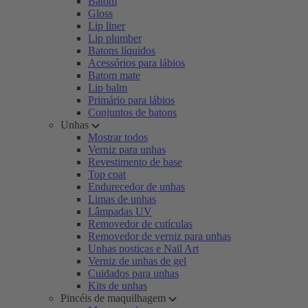
Batom
Gloss
Lip liner
Lip plumber
Batons líquidos
Acessórios para lábios
Batom mate
Lip balm
Primário para lábios
Conjuntos de batons
Unhas
Mostrar todos
Verniz para unhas
Revestimento de base
Top coat
Endurecedor de unhas
Limas de unhas
Lâmpadas UV
Removedor de cutículas
Removedor de verniz para unhas
Unhas postiças e Nail Art
Verniz de unhas de gel
Cuidados para unhas
Kits de unhas
Pincéis de maquilhagem