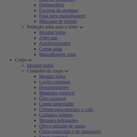
Dermarollers
Escovas de pestanas
Fitas para maquilhagem
Máscaras de dormir
Proteção solar para o rosto
Mostrar todos
After sun
Autobronzeador
Creme solar
Maquilhagem solar
Corpo
Mostrar todos
Cuidados de corpo
Mostrar todos
Loçõe corporais
Desodorizantes
Manteiga corporal
Óleo corporal
Creme anticelulite
Cremes para pescoço e colo
Cuidados íntimos
Mousses hidratantes
Óleo e infusão de sauna
Óleos essenciais e de massagem
Spray corporal