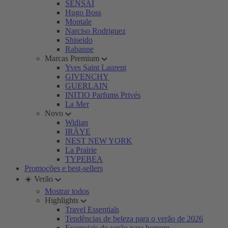
SENSAI
Hugo Boss
Montale
Narciso Rodriguez
Shiseido
Rabanne
Marcas Premium
Yves Saint Laurent
GIVENCHY
GUERLAIN
INITIO Parfums Privés
La Mer
Novo
Widian
IRÄYE
NEST NEW YORK
La Prairie
TYPEBEA
Promoções e best-sellers
☀️ Verão
Mostrar todos
Highlights
Travel Essentials
Tendências de beleza para o verão de 2026
Essenciais de verão para homem