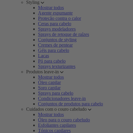
Styling
Mostrar todos
Agente espumante
Proteção contra o calor
Ceras para cabelo
Sprays modeladores
Sprays de retoque de raízes
Conjuntos de styling
Cremes de pentear
Géis para cabelo
Lacas
Pó para cabelo
Sprays texturizantes
Produtos leave-in
Mostrar todos
Óleo capilar
Soro capilar
Sprays para cabelo
Condicionadores leave-in
Conjuntos de produtos para cabelo
Cuidados com o couro cabeludo
Mostrar todos
Óleo para o couro cabeludo
Esfoliantes capilares
Tónicos capilares