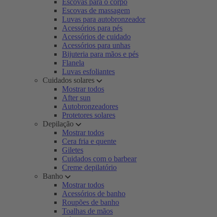
Escovas para o corpo
Escovas de massagem
Luvas para autobronzeador
Acessórios para pés
Acessórios de cuidado
Acessórios para unhas
Bijuteria para mãos e pés
Flanela
Luvas esfoliantes
Cuidados solares
Mostrar todos
After sun
Autobronzeadores
Protetores solares
Depilação
Mostrar todos
Cera fria e quente
Giletes
Cuidados com o barbear
Creme depilatório
Banho
Mostrar todos
Acessórios de banho
Roupões de banho
Toalhas de mãos