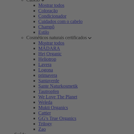
Mostrar todos
Coloração
Condicionador
Cuidados com o cabelo
Champô
Estilo
Cosméticos naturais certificados
Mostrar todos
MÁDARA
Hej Organic
Heliotrop
Lavera
Logona
primavera
Santaverde
Sante Naturkosmetik
Tautropfen
We Love The Planet
Weleda
Mukti Organics
Cattier
GG's True Organics
Trilogy
Zao