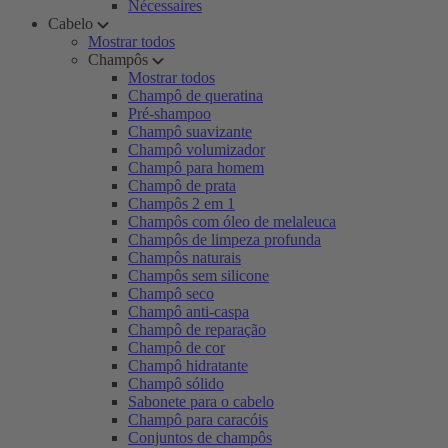
Nécessaires
Cabelo
Mostrar todos
Champôs
Mostrar todos
Champô de queratina
Pré-shampoo
Champô suavizante
Champô volumizador
Champô para homem
Champô de prata
Champôs 2 em 1
Champôs com óleo de melaleuca
Champôs de limpeza profunda
Champôs naturais
Champôs sem silicone
Champô seco
Champô anti-caspa
Champô de reparação
Champô de cor
Champô hidratante
Champô sólido
Sabonete para o cabelo
Champô para caracóis
Conjuntos de champôs