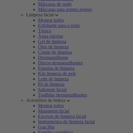
Máscaras de noite
Máscaras para pontos negros
Limpeza facial
Mostrar todos
Esfoliante para o rosto
Tónico
Água micelar
Gel de limpeza
Óleo de limpeza
Creme de limpeza
Desmaquilhante
Discos desmaquilhantes
Espuma de limpeza
Kits limpeza de pele
Leite de limpeza
Pó de limpeza
Sabonete facial
Toalhitas desmaquilhantes
Acessórios de beleza
Mostrar todos
Massagem facial
Escovas de limpeza facial
Instrumentos de limpeza facial
Gua Sha
Espelho cosmético