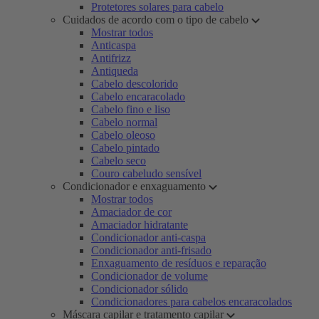
Protetores solares para cabelo
Cuidados de acordo com o tipo de cabelo
Mostrar todos
Anticaspa
Antifrizz
Antiqueda
Cabelo descolorido
Cabelo encaracolado
Cabelo fino e liso
Cabelo normal
Cabelo oleoso
Cabelo pintado
Cabelo seco
Couro cabeludo sensível
Condicionador e enxaguamento
Mostrar todos
Amaciador de cor
Amaciador hidratante
Condicionador anti-caspa
Condicionador anti-frisado
Enxaguamento de resíduos e reparação
Condicionador de volume
Condicionador sólido
Condicionadores para cabelos encaracolados
Máscara capilar e tratamento capilar