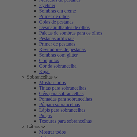
Eyeliner
Sombras em creme
Primer de olhos
Colas de pestanas
Desmaquilhantes de olhos
Paletas de sombras para os olhos
Pestanas artificiais
Primer de pestanas
Reviradores de pestanas
Sombras com glitter
Conjuntos
Cor da sobrancelha
Kajal
Sobrancelhas
Mostrar todos
Tintas para sobrancelhas
Géis para sobrancelhas
Pomadas para sobrancelhas
Pó para sobrancelhas
Lápis para sobrancelhas
Pinças
Tesouras para sobrancelhas
Lábios
Mostrar todos