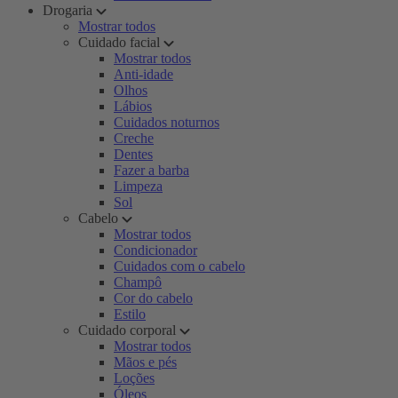
Drogaria
Mostrar todos
Cuidado facial
Mostrar todos
Anti-idade
Olhos
Lábios
Cuidados noturnos
Creche
Dentes
Fazer a barba
Limpeza
Sol
Cabelo
Mostrar todos
Condicionador
Cuidados com o cabelo
Champô
Cor do cabelo
Estilo
Cuidado corporal
Mostrar todos
Mãos e pés
Loções
Óleos