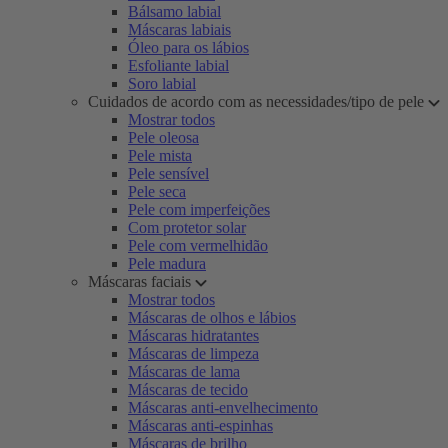
Bálsamo labial
Máscaras labiais
Óleo para os lábios
Esfoliante labial
Soro labial
Cuidados de acordo com as necessidades/tipo de pele
Mostrar todos
Pele oleosa
Pele mista
Pele sensível
Pele seca
Pele com imperfeições
Com protetor solar
Pele com vermelhidão
Pele madura
Máscaras faciais
Mostrar todos
Máscaras de olhos e lábios
Máscaras hidratantes
Máscaras de limpeza
Máscaras de lama
Máscaras de tecido
Máscaras anti-envelhecimento
Máscaras anti-espinhas
Máscaras de brilho