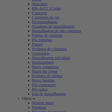
Marcador
BB- & CC-Cream
Contorno
Corretores de cor
Desmaquilhante
Fixadores de maquilhagem
Maquilhagem de alta cobertura
Paletas de contorno
Pós minerais
Primer
Produtos de cobertura
Acessórios
Maquilhagem anti-idade
Bronzeadores
Bases compactas
Bases em creme
Produtos de efeitos
Bases líquidas
Pós compactos
Pós soltos
Kits de maquilhagem
Olhos
Mostrar todos
Sombras
Máscaras de pestanas