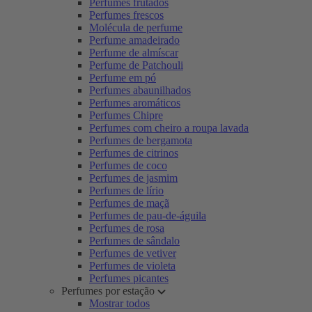
Perfumes frutados
Perfumes frescos
Molécula de perfume
Perfume amadeirado
Perfume de almíscar
Perfume de Patchouli
Perfume em pó
Perfumes abaunilhados
Perfumes aromáticos
Perfumes Chipre
Perfumes com cheiro a roupa lavada
Perfumes de bergamota
Perfumes de citrinos
Perfumes de coco
Perfumes de jasmim
Perfumes de lírio
Perfumes de maçã
Perfumes de pau-de-águila
Perfumes de rosa
Perfumes de sândalo
Perfumes de vetiver
Perfumes de violeta
Perfumes picantes
Perfumes por estação
Mostrar todos