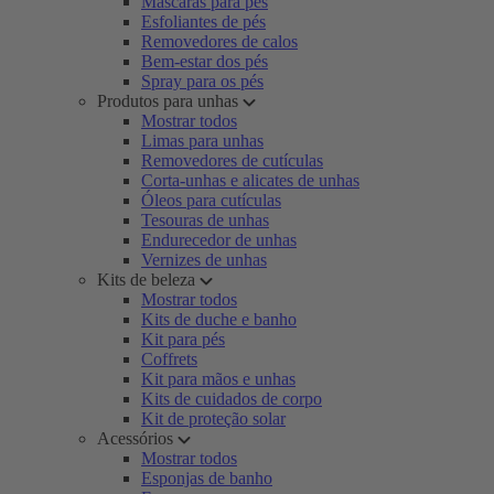
Máscaras para pés
Esfoliantes de pés
Removedores de calos
Bem-estar dos pés
Spray para os pés
Produtos para unhas
Mostrar todos
Limas para unhas
Removedores de cutículas
Corta-unhas e alicates de unhas
Óleos para cutículas
Tesouras de unhas
Endurecedor de unhas
Vernizes de unhas
Kits de beleza
Mostrar todos
Kits de duche e banho
Kit para pés
Coffrets
Kit para mãos e unhas
Kits de cuidados de corpo
Kit de proteção solar
Acessórios
Mostrar todos
Esponjas de banho