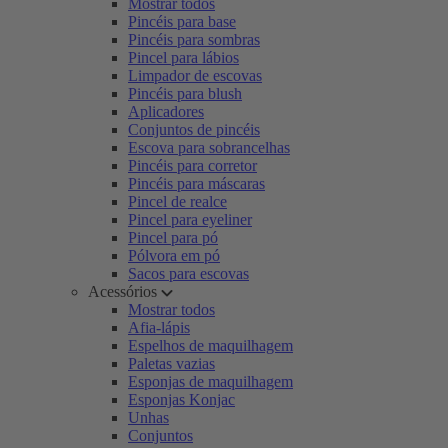
Mostrar todos
Pincéis para base
Pincéis para sombras
Pincel para lábios
Limpador de escovas
Pincéis para blush
Aplicadores
Conjuntos de pincéis
Escova para sobrancelhas
Pincéis para corretor
Pincéis para máscaras
Pincel de realce
Pincel para eyeliner
Pincel para pó
Pólvora em pó
Sacos para escovas
Acessórios
Mostrar todos
Afia-lápis
Espelhos de maquilhagem
Paletas vazias
Esponjas de maquilhagem
Esponjas Konjac
Unhas
Conjuntos