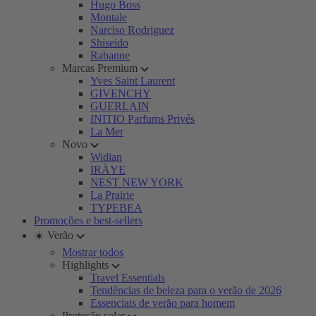
Hugo Boss
Montale
Narciso Rodriguez
Shiseido
Rabanne
Marcas Premium
Yves Saint Laurent
GIVENCHY
GUERLAIN
INITIO Parfums Privés
La Mer
Novo
Widian
IRÄYE
NEST NEW YORK
La Prairie
TYPEBEA
Promoções e best-sellers
☀️ Verão
Mostrar todos
Highlights
Travel Essentials
Tendências de beleza para o verão de 2026
Essenciais de verão para homem
Proteção solar