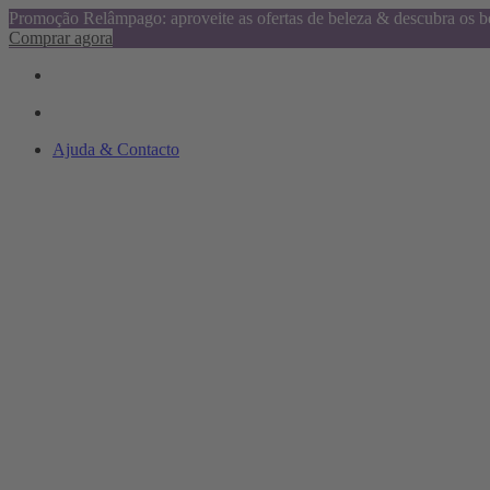
Promoção Relâmpago: aproveite as ofertas de beleza & descubra os be
Comprar agora
Ajuda & Contacto