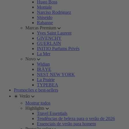
Hugo Boss
Montale
Narciso Rodriguez
Shiseido
Rabanne
Marcas Premium
Yves Saint Laurent
GIVENCHY
GUERLAIN
INITIO Parfums Privés
La Mer
Novo
Widian
IRÄYE
NEST NEW YORK
La Prairie
TYPEBEA
Promoções e best-sellers
☀️ Verão
Mostrar todos
Highlights
Travel Essentials
Tendências de beleza para o verão de 2026
Essenciais de verão para homem
Proteção solar