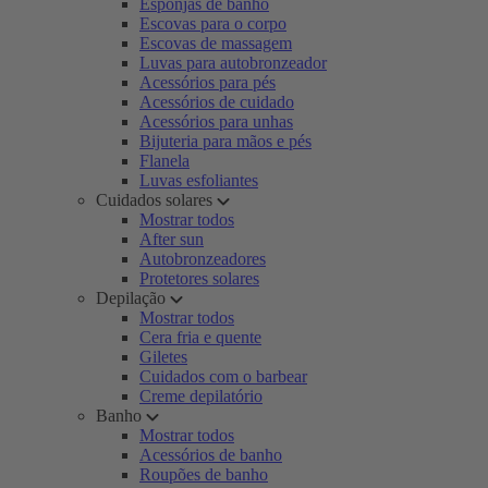
Esponjas de banho
Escovas para o corpo
Escovas de massagem
Luvas para autobronzeador
Acessórios para pés
Acessórios de cuidado
Acessórios para unhas
Bijuteria para mãos e pés
Flanela
Luvas esfoliantes
Cuidados solares
Mostrar todos
After sun
Autobronzeadores
Protetores solares
Depilação
Mostrar todos
Cera fria e quente
Giletes
Cuidados com o barbear
Creme depilatório
Banho
Mostrar todos
Acessórios de banho
Roupões de banho