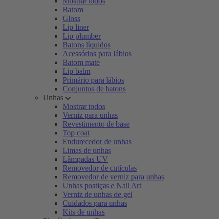
Mostrar todos
Batom
Gloss
Lip liner
Lip plumber
Batons líquidos
Acessórios para lábios
Batom mate
Lip balm
Primário para lábios
Conjuntos de batons
Unhas
Mostrar todos
Verniz para unhas
Revestimento de base
Top coat
Endurecedor de unhas
Limas de unhas
Lâmpadas UV
Removedor de cutículas
Removedor de verniz para unhas
Unhas postiças e Nail Art
Verniz de unhas de gel
Cuidados para unhas
Kits de unhas