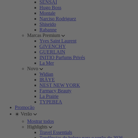
SENSAI
Hugo Boss
Montale
Narciso Rodriguez
Shiseido
Rabanne
Marcas Premium
Yves Saint Laurent
GIVENCHY
GUERLAIN
INITIO Parfums Privés
La Mer
Novo
Widian
IRÄYE
NEST NEW YORK
Farmacy Beauty
La Prairie
TYPEBEA
Promoção
☀️ Verão
Mostrar todos
Highlights
Travel Essentials
Tendências de beleza para o verão de 2026