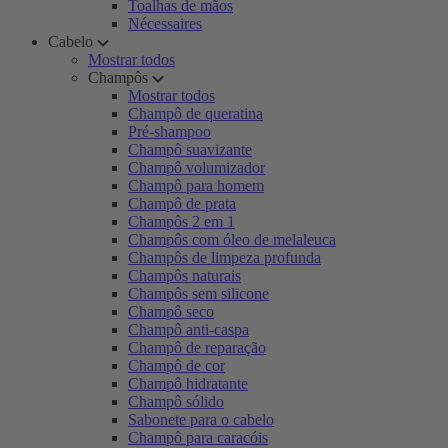
Toalhas de mãos
Nécessaires
Cabelo
Mostrar todos
Champôs
Mostrar todos
Champô de queratina
Pré-shampoo
Champô suavizante
Champô volumizador
Champô para homem
Champô de prata
Champôs 2 em 1
Champôs com óleo de melaleuca
Champôs de limpeza profunda
Champôs naturais
Champôs sem silicone
Champô seco
Champô anti-caspa
Champô de reparação
Champô de cor
Champô hidratante
Champô sólido
Sabonete para o cabelo
Champô para caracóis