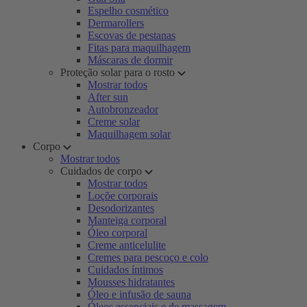
Espelho cosmético
Dermarollers
Escovas de pestanas
Fitas para maquilhagem
Máscaras de dormir
Proteção solar para o rosto
Mostrar todos
After sun
Autobronzeador
Creme solar
Maquilhagem solar
Corpo
Mostrar todos
Cuidados de corpo
Mostrar todos
Loçõe corporais
Desodorizantes
Manteiga corporal
Óleo corporal
Creme anticelulite
Cremes para pescoço e colo
Cuidados íntimos
Mousses hidratantes
Óleo e infusão de sauna
Óleos essenciais e de massagem