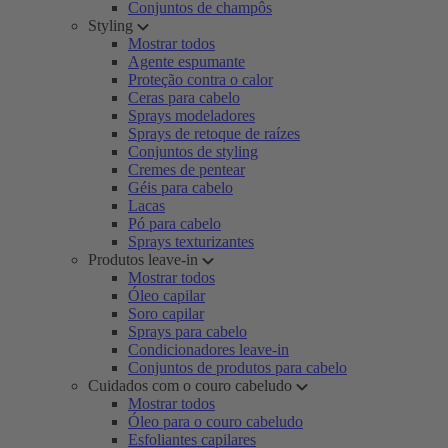
Conjuntos de champôs
Styling
Mostrar todos
Agente espumante
Proteção contra o calor
Ceras para cabelo
Sprays modeladores
Sprays de retoque de raízes
Conjuntos de styling
Cremes de pentear
Géis para cabelo
Lacas
Pó para cabelo
Sprays texturizantes
Produtos leave-in
Mostrar todos
Óleo capilar
Soro capilar
Sprays para cabelo
Condicionadores leave-in
Conjuntos de produtos para cabelo
Cuidados com o couro cabeludo
Mostrar todos
Óleo para o couro cabeludo
Esfoliantes capilares