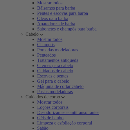
Mostrar todos
Bálsamos para barba
Pentes e escovas para barba
Óleos para barba
Aparadores de barba
Sabonetes e champôs para barba
Cabelo
Mostrar todos
Champôs
Pomadas modeladoras
Penteados
Tratamentos antiqueda
Cremes para cabelo
Cuidados de cabelo
Escovas e pentes
Gel para o cabelo
Máquina de cortar cabelo
Pastas modeladoras
Cuidados de corpo
Mostrar todos
Loções corporais
Desodorizantes e antitranspirantes
Géis de banho
Limpeza e esfoliação corporal
Sabão