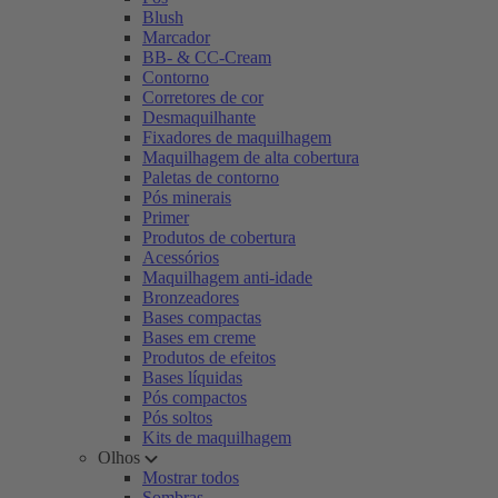
Blush
Marcador
BB- & CC-Cream
Contorno
Corretores de cor
Desmaquilhante
Fixadores de maquilhagem
Maquilhagem de alta cobertura
Paletas de contorno
Pós minerais
Primer
Produtos de cobertura
Acessórios
Maquilhagem anti-idade
Bronzeadores
Bases compactas
Bases em creme
Produtos de efeitos
Bases líquidas
Pós compactos
Pós soltos
Kits de maquilhagem
Olhos
Mostrar todos
Sombras