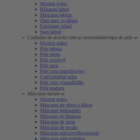
Mostrar todos
Bálsamo labial
Máscaras labiais
Óleo para os lábios
Esfoliante labial
Soro labial
Cuidados de acordo com as necessidades/tipo de pele
Mostrar todos
Pele oleosa
Pele mista
Pele sensível
Pele seca
Pele com imperfeições
Com protetor solar
Pele com vermelhidão
Pele madura
Máscaras faciais
Mostrar todos
Máscaras de olhos e lábios
Máscaras hidratantes
Máscaras de limpeza
Máscaras de lama
Máscaras de tecido
Máscaras anti-envelhecimento
Máscaras anti-espinhas