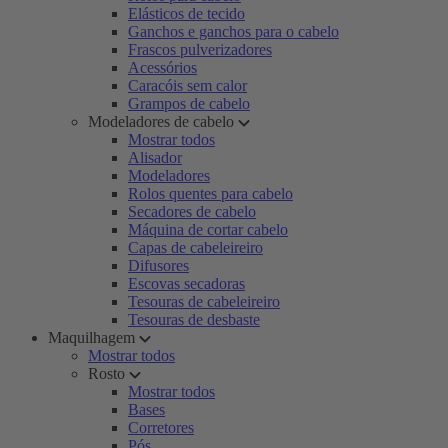
Elásticos de tecido
Ganchos e ganchos para o cabelo
Frascos pulverizadores
Acessórios
Caracóis sem calor
Grampos de cabelo
Modeladores de cabelo
Mostrar todos
Alisador
Modeladores
Rolos quentes para cabelo
Secadores de cabelo
Máquina de cortar cabelo
Capas de cabeleireiro
Difusores
Escovas secadoras
Tesouras de cabeleireiro
Tesouras de desbaste
Maquilhagem
Mostrar todos
Rosto
Mostrar todos
Bases
Corretores
Pós