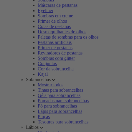
Máscaras de pestanas
Eyeliner
Sombras em creme
Primer de olhos
Colas de pestanas
Desmaquilhantes de olhos
Paletas de sombras para os olhos
Pestanas artificiais
Primer de pestanas
Reviradores de pestanas
Sombras com glitter
Conjuntos
Cor da sobrancelha
Kajal
Sobrancelhas
Mostrar todos
Tintas para sobrancelhas
Géis para sobrancelhas
Pomadas para sobrancelhas
Pó para sobrancelhas
Lápis para sobrancelhas
Pinças
Tesouras para sobrancelhas
Lábios