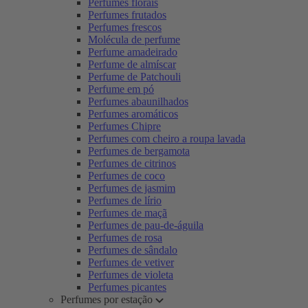
Perfumes florais
Perfumes frutados
Perfumes frescos
Molécula de perfume
Perfume amadeirado
Perfume de almíscar
Perfume de Patchouli
Perfume em pó
Perfumes abaunilhados
Perfumes aromáticos
Perfumes Chipre
Perfumes com cheiro a roupa lavada
Perfumes de bergamota
Perfumes de citrinos
Perfumes de coco
Perfumes de jasmim
Perfumes de lírio
Perfumes de maçã
Perfumes de pau-de-águila
Perfumes de rosa
Perfumes de sândalo
Perfumes de vetiver
Perfumes de violeta
Perfumes picantes
Perfumes por estação