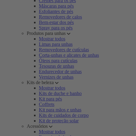
Cremes para os pés
Máscaras para pés
Esfoliantes de pés
Removedores de calos
Bem-estar dos pés
Spray para os pés
Produtos para unhas
Mostrar todos
Limas para unhas
Removedores de cutículas
Corta-unhas e alicates de unhas
Óleos para cutículas
Tesouras de unhas
Endurecedor de unhas
Vernizes de unhas
Kits de beleza
Mostrar todos
Kits de duche e banho
Kit para pés
Coffrets
Kit para mãos e unhas
Kits de cuidados de corpo
Kit de proteção solar
Acessórios
Mostrar todos