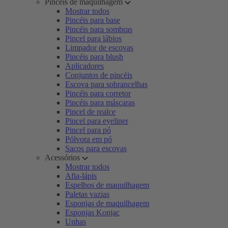
Pincéis de maquilhagem
Mostrar todos
Pincéis para base
Pincéis para sombras
Pincel para lábios
Limpador de escovas
Pincéis para blush
Aplicadores
Conjuntos de pincéis
Escova para sobrancelhas
Pincéis para corretor
Pincéis para máscaras
Pincel de realce
Pincel para eyeliner
Pincel para pó
Pólvora em pó
Sacos para escovas
Acessórios
Mostrar todos
Afia-lápis
Espelhos de maquilhagem
Paletas vazias
Esponjas de maquilhagem
Esponjas Konjac
Unhas