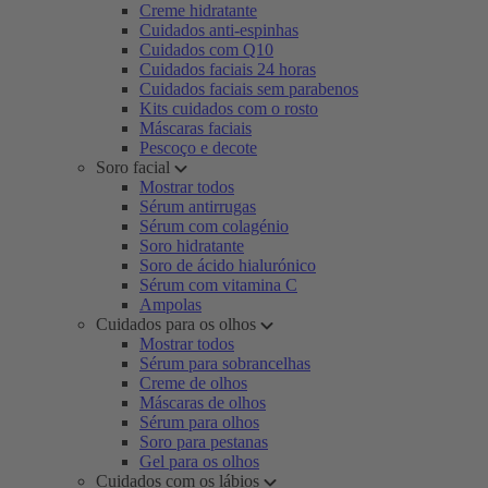
Creme hidratante
Cuidados anti-espinhas
Cuidados com Q10
Cuidados faciais 24 horas
Cuidados faciais sem parabenos
Kits cuidados com o rosto
Máscaras faciais
Pescoço e decote
Soro facial
Mostrar todos
Sérum antirrugas
Sérum com colagénio
Soro hidratante
Soro de ácido hialurónico
Sérum com vitamina C
Ampolas
Cuidados para os olhos
Mostrar todos
Sérum para sobrancelhas
Creme de olhos
Máscaras de olhos
Sérum para olhos
Soro para pestanas
Gel para os olhos
Cuidados com os lábios