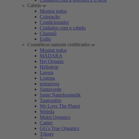
Cabelo
Mostrar todos
Coloração
Condicionador
Cuidados com o cabelo
Champô
Estilo
Cosméticos naturais certificados
Mostrar todos
MÁDARA
Hej Organic
Heliotrop
Lavera
Logona
primavera
Santaverde
Sante Naturkosmetik
Tautropfen
We Love The Planet
Weleda
Mukti Organics
Cattier
GG's True Organics
Trilogy