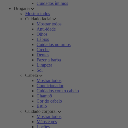
Cuidados íntimos
Drogaria
Mostrar todos
Cuidado facial
Mostrar todos
Anti-idade
Olhos
Lábios
Cuidados noturnos
Creche
Dentes
Fazer a barba
Limpeza
Sol
Cabelo
Mostrar todos
Condicionador
Cuidados com o cabelo
Champô
Cor do cabelo
Estilo
Cuidado corporal
Mostrar todos
Mãos e pés
Loções