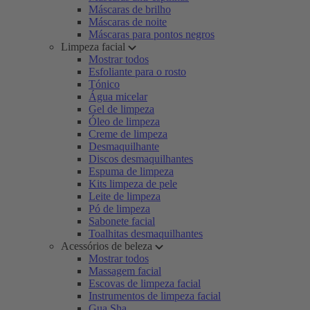
Máscaras de brilho
Máscaras de noite
Máscaras para pontos negros
Limpeza facial
Mostrar todos
Esfoliante para o rosto
Tónico
Água micelar
Gel de limpeza
Óleo de limpeza
Creme de limpeza
Desmaquilhante
Discos desmaquilhantes
Espuma de limpeza
Kits limpeza de pele
Leite de limpeza
Pó de limpeza
Sabonete facial
Toalhitas desmaquilhantes
Acessórios de beleza
Mostrar todos
Massagem facial
Escovas de limpeza facial
Instrumentos de limpeza facial
Gua Sha