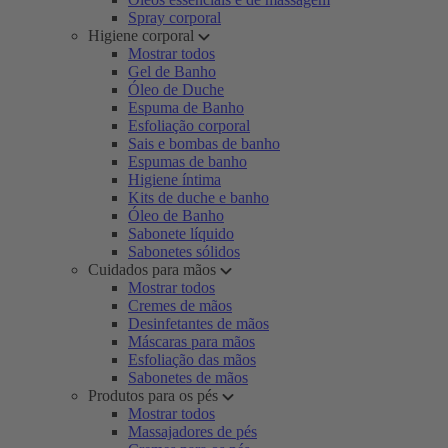
Spray corporal
Higiene corporal
Mostrar todos
Gel de Banho
Óleo de Duche
Espuma de Banho
Esfoliação corporal
Sais e bombas de banho
Espumas de banho
Higiene íntima
Kits de duche e banho
Óleo de Banho
Sabonete líquido
Sabonetes sólidos
Cuidados para mãos
Mostrar todos
Cremes de mãos
Desinfetantes de mãos
Máscaras para mãos
Esfoliação das mãos
Sabonetes de mãos
Produtos para os pés
Mostrar todos
Massajadores de pés