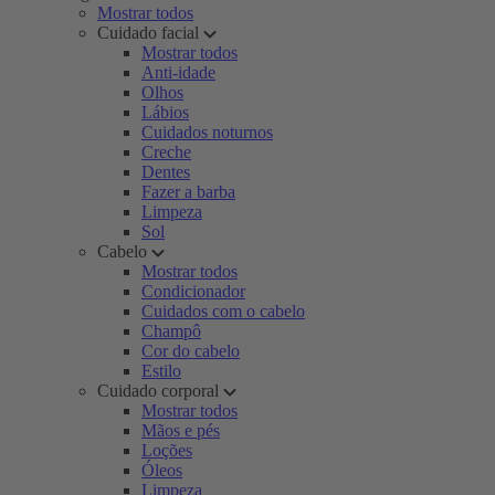
Mostrar todos
Cuidado facial
Mostrar todos
Anti-idade
Olhos
Lábios
Cuidados noturnos
Creche
Dentes
Fazer a barba
Limpeza
Sol
Cabelo
Mostrar todos
Condicionador
Cuidados com o cabelo
Champô
Cor do cabelo
Estilo
Cuidado corporal
Mostrar todos
Mãos e pés
Loções
Óleos
Limpeza