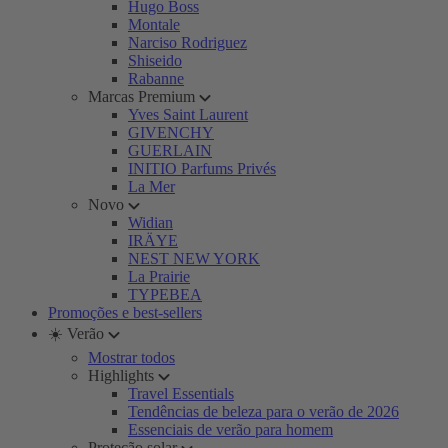
Hugo Boss
Montale
Narciso Rodriguez
Shiseido
Rabanne
Marcas Premium
Yves Saint Laurent
GIVENCHY
GUERLAIN
INITIO Parfums Privés
La Mer
Novo
Widian
IRÄYE
NEST NEW YORK
La Prairie
TYPEBEA
Promoções e best-sellers
☀️ Verão
Mostrar todos
Highlights
Travel Essentials
Tendências de beleza para o verão de 2026
Essenciais de verão para homem
Proteção solar