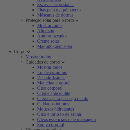
Escovas de pestanas
Fitas para maquilhagem
Máscaras de dormir
Proteção solar para o rosto
Mostrar todos
After sun
Autobronzeador
Creme solar
Maquilhagem solar
Corpo
Mostrar todos
Cuidados de corpo
Mostrar todos
Loçõe corporais
Desodorizantes
Manteiga corporal
Óleo corporal
Creme anticelulite
Cremes para pescoço e colo
Cuidados íntimos
Mousses hidratantes
Óleo e infusão de sauna
Óleos essenciais e de massagem
Spray corporal
Higiene corporal