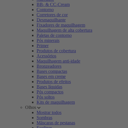
BB- & CC-Cream
Contorno
Corretores de cor
Desmaquilhante
Fixadores de maquilhagem
Maquilhagem de alta cobertura
Paletas de contorno
Pós minerais
Primer
Produtos de cobertura
Acessórios
Maquilhagem anti-idade
Bronzeadores
Bases compactas
Bases em creme
Produtos de efeitos
Bases líquidas
Pós compactos
Pós soltos
Kits de maquilhagem
Olhos
Mostrar todos
Sombras
Máscaras de pestanas
Eyeliner