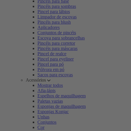
Pincéis para base
Pincéis para sombras
Pincel para lábios
Limpador de escovas
Pincéis para blush
Aplicadores
Conjuntos de pincéis
Escova para sobrancelhas
Pincéis para corretor
Pincéis para máscaras
Pincel de realce
Pincel para eyeliner
Pincel para pó
Pólvora em pó
Sacos para escovas
Acessórios
Mostrar todos
Afia-lápis
Espelhos de maquilhagem
Paletas vazias
Esponjas de maquilhagem
Esponjas Konjac
Unhas
Conjuntos
Cor