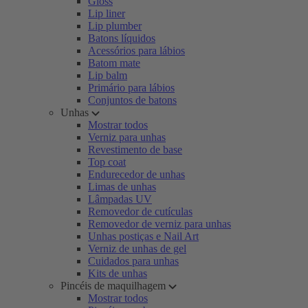
Gloss
Lip liner
Lip plumber
Batons líquidos
Acessórios para lábios
Batom mate
Lip balm
Primário para lábios
Conjuntos de batons
Unhas
Mostrar todos
Verniz para unhas
Revestimento de base
Top coat
Endurecedor de unhas
Limas de unhas
Lâmpadas UV
Removedor de cutículas
Removedor de verniz para unhas
Unhas postiças e Nail Art
Verniz de unhas de gel
Cuidados para unhas
Kits de unhas
Pincéis de maquilhagem
Mostrar todos