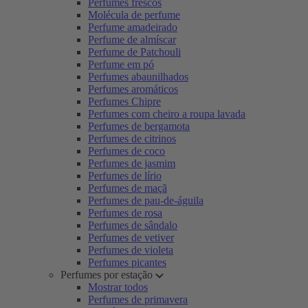
Perfumes frescos
Molécula de perfume
Perfume amadeirado
Perfume de almíscar
Perfume de Patchouli
Perfume em pó
Perfumes abaunilhados
Perfumes aromáticos
Perfumes Chipre
Perfumes com cheiro a roupa lavada
Perfumes de bergamota
Perfumes de citrinos
Perfumes de coco
Perfumes de jasmim
Perfumes de lírio
Perfumes de maçã
Perfumes de pau-de-águila
Perfumes de rosa
Perfumes de sândalo
Perfumes de vetiver
Perfumes de violeta
Perfumes picantes
Perfumes por estação
Mostrar todos
Perfumes de primavera