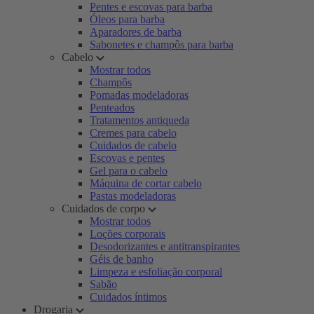
Pentes e escovas para barba
Óleos para barba
Aparadores de barba
Sabonetes e champôs para barba
Cabelo
Mostrar todos
Champôs
Pomadas modeladoras
Penteados
Tratamentos antiqueda
Cremes para cabelo
Cuidados de cabelo
Escovas e pentes
Gel para o cabelo
Máquina de cortar cabelo
Pastas modeladoras
Cuidados de corpo
Mostrar todos
Loções corporais
Desodorizantes e antitranspirantes
Géis de banho
Limpeza e esfoliação corporal
Sabão
Cuidados íntimos
Drogaria