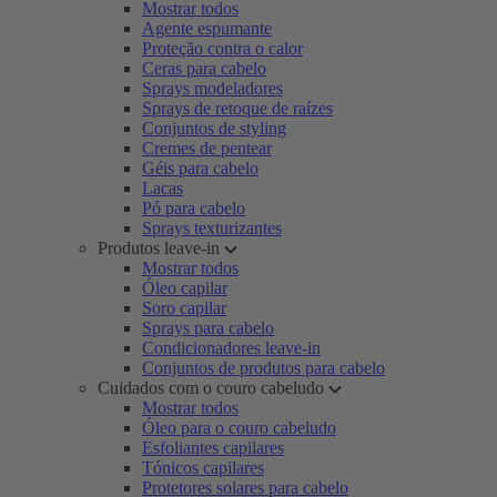
Mostrar todos
Agente espumante
Proteção contra o calor
Ceras para cabelo
Sprays modeladores
Sprays de retoque de raízes
Conjuntos de styling
Cremes de pentear
Géis para cabelo
Lacas
Pó para cabelo
Sprays texturizantes
Produtos leave-in
Mostrar todos
Óleo capilar
Soro capilar
Sprays para cabelo
Condicionadores leave-in
Conjuntos de produtos para cabelo
Cuidados com o couro cabeludo
Mostrar todos
Óleo para o couro cabeludo
Esfoliantes capilares
Tónicos capilares
Protetores solares para cabelo