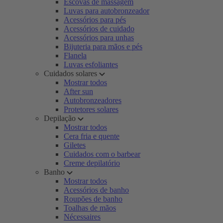
Escovas de massagem
Luvas para autobronzeador
Acessórios para pés
Acessórios de cuidado
Acessórios para unhas
Bijuteria para mãos e pés
Flanela
Luvas esfoliantes
Cuidados solares
Mostrar todos
After sun
Autobronzeadores
Protetores solares
Depilação
Mostrar todos
Cera fria e quente
Giletes
Cuidados com o barbear
Creme depilatório
Banho
Mostrar todos
Acessórios de banho
Roupões de banho
Toalhas de mãos
Nécessaires