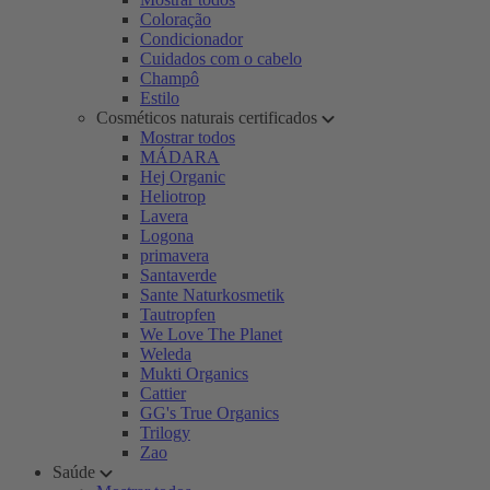
Coloração
Condicionador
Cuidados com o cabelo
Champô
Estilo
Cosméticos naturais certificados
Mostrar todos
MÁDARA
Hej Organic
Heliotrop
Lavera
Logona
primavera
Santaverde
Sante Naturkosmetik
Tautropfen
We Love The Planet
Weleda
Mukti Organics
Cattier
GG's True Organics
Trilogy
Zao
Saúde