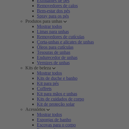
Esfoliantes de pés
Removedores de calos
Bem-estar dos pés
Spray para os pés
Produtos para unhas
Mostrar todos
Limas para unhas
Removedores de cutículas
Corta-unhas e alicates de unhas
Óleos para cutículas
Tesouras de unhas
Endurecedor de unhas
Vernizes de unhas
Kits de beleza
Mostrar todos
Kits de duche e banho
Kit para pés
Coffrets
Kit para mãos e unhas
Kits de cuidados de corpo
Kit de proteção solar
Acessórios
Mostrar todos
Esponjas de banho
Escovas para o corpo