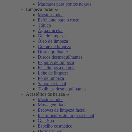
Máscaras para pontos negros
Limpeza facial
Mostrar todos
Esfoliante para o rosto
Tónico
Água micelar
Gel de limpeza
Óleo de limpeza
Creme de limpeza
Desmaquilhante
Discos desmaquilhantes
Espuma de limpeza
Kits limpeza de pele
Leite de limpeza
Pó de limpeza
Sabonete facial
Toalhitas desmaquilhantes
Acessórios de beleza
Mostrar todos
Massagem facial
Escovas de limpeza facial
Instrumentos de limpeza facial
Gua Sha
Espelho cosmético
Dermarollers