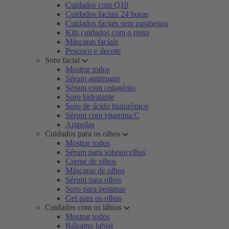
Cuidados com Q10
Cuidados faciais 24 horas
Cuidados faciais sem parabenos
Kits cuidados com o rosto
Máscaras faciais
Pescoço e decote
Soro facial
Mostrar todos
Sérum antirrugas
Sérum com colagénio
Soro hidratante
Soro de ácido hialurónico
Sérum com vitamina C
Ampolas
Cuidados para os olhos
Mostrar todos
Sérum para sobrancelhas
Creme de olhos
Máscaras de olhos
Sérum para olhos
Soro para pestanas
Gel para os olhos
Cuidados com os lábios
Mostrar todos
Bálsamo labial