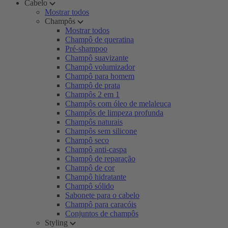
Cabelo
Mostrar todos
Champôs
Mostrar todos
Champô de queratina
Pré-shampoo
Champô suavizante
Champô volumizador
Champô para homem
Champô de prata
Champôs 2 em 1
Champôs com óleo de melaleuca
Champôs de limpeza profunda
Champôs naturais
Champôs sem silicone
Champô seco
Champô anti-caspa
Champô de reparação
Champô de cor
Champô hidratante
Champô sólido
Sabonete para o cabelo
Champô para caracóis
Conjuntos de champôs
Styling