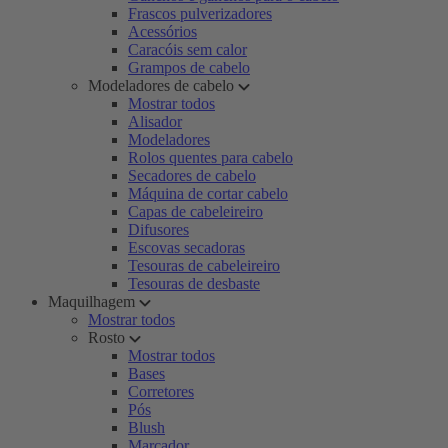
Frascos pulverizadores
Acessórios
Caracóis sem calor
Grampos de cabelo
Modeladores de cabelo
Mostrar todos
Alisador
Modeladores
Rolos quentes para cabelo
Secadores de cabelo
Máquina de cortar cabelo
Capas de cabeleireiro
Difusores
Escovas secadoras
Tesouras de cabeleireiro
Tesouras de desbaste
Maquilhagem
Mostrar todos
Rosto
Mostrar todos
Bases
Corretores
Pós
Blush
Marcador