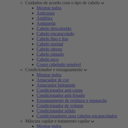
Cuidados de acordo com o tipo de cabelo
Mostrar todos
Anticaspa
Antifrizz
Antiqueda
Cabelo descolorido
Cabelo encaracolado
Cabelo fino e liso
Cabelo normal
Cabelo oleoso
Cabelo pintado
Cabelo seco
Couro cabeludo sensível
Condicionador e enxaguamento
Mostrar todos
Amaciador de cor
Amaciador hidratante
Condicionador anti-caspa
Condicionador anti-frisado
Enxaguamento de resíduos e reparação
Condicionador de volume
Condicionador sólido
Condicionadores para cabelos encaracolados
Máscara capilar e tratamento capilar
Mostrar todos