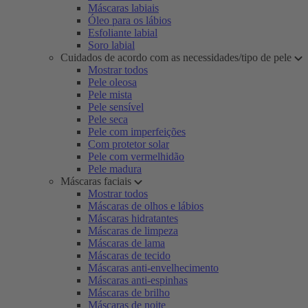
Máscaras labiais
Óleo para os lábios
Esfoliante labial
Soro labial
Cuidados de acordo com as necessidades/tipo de pele
Mostrar todos
Pele oleosa
Pele mista
Pele sensível
Pele seca
Pele com imperfeições
Com protetor solar
Pele com vermelhidão
Pele madura
Máscaras faciais
Mostrar todos
Máscaras de olhos e lábios
Máscaras hidratantes
Máscaras de limpeza
Máscaras de lama
Máscaras de tecido
Máscaras anti-envelhecimento
Máscaras anti-espinhas
Máscaras de brilho
Máscaras de noite