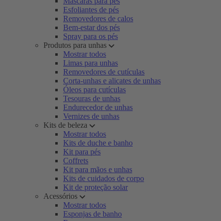
Máscaras para pés
Esfoliantes de pés
Removedores de calos
Bem-estar dos pés
Spray para os pés
Produtos para unhas
Mostrar todos
Limas para unhas
Removedores de cutículas
Corta-unhas e alicates de unhas
Óleos para cutículas
Tesouras de unhas
Endurecedor de unhas
Vernizes de unhas
Kits de beleza
Mostrar todos
Kits de duche e banho
Kit para pés
Coffrets
Kit para mãos e unhas
Kits de cuidados de corpo
Kit de proteção solar
Acessórios
Mostrar todos
Esponjas de banho