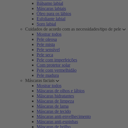
Bálsamo labial
Máscaras labiais
Óleo para os lábios
Esfoliante labial
Soro labial
Cuidados de acordo com as necessidades/tipo de pele
Mostrar todos
Pele oleosa
Pele mista
Pele sensível
Pele seca
Pele com imperfeições
Com protetor solar
Pele com vermelhidão
Pele madura
Máscaras faciais
Mostrar todos
Máscaras de olhos e lábios
Máscaras hidratantes
Máscaras de limpeza
Máscaras de lama
Máscaras de tecido
Máscaras anti-envelhecimento
Máscaras anti-espinhas
Máscaras de brilho