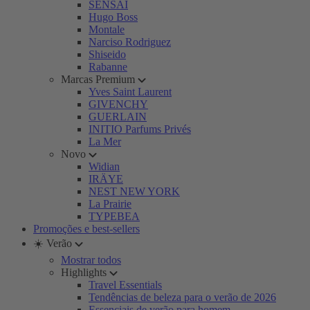
SENSAI
Hugo Boss
Montale
Narciso Rodriguez
Shiseido
Rabanne
Marcas Premium
Yves Saint Laurent
GIVENCHY
GUERLAIN
INITIO Parfums Privés
La Mer
Novo
Widian
IRÄYE
NEST NEW YORK
La Prairie
TYPEBEA
Promoções e best-sellers
☀️ Verão
Mostrar todos
Highlights
Travel Essentials
Tendências de beleza para o verão de 2026
Essenciais de verão para homem