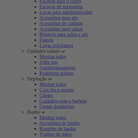
Escovas para o corpo
Escovas de massagem
Luvas para autobronzeador
Acessórios para pés
Acessórios de cuidado
Acessórios para unhas
Bijuteria para mãos e pés
Flanela
Luvas esfoliantes
Cuidados solares
Mostrar todos
After sun
Autobronzeadores
Protetores solares
Depilação
Mostrar todos
Cera fria e quente
Giletes
Cuidados com o barbear
Creme depilatório
Banho
Mostrar todos
Acessórios de banho
Roupões de banho
Toalhas de mãos