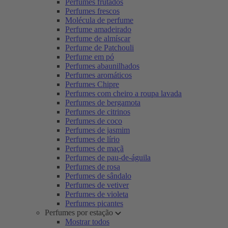
Perfumes frutados
Perfumes frescos
Molécula de perfume
Perfume amadeirado
Perfume de almíscar
Perfume de Patchouli
Perfume em pó
Perfumes abaunilhados
Perfumes aromáticos
Perfumes Chipre
Perfumes com cheiro a roupa lavada
Perfumes de bergamota
Perfumes de citrinos
Perfumes de coco
Perfumes de jasmim
Perfumes de lírio
Perfumes de maçã
Perfumes de pau-de-águila
Perfumes de rosa
Perfumes de sândalo
Perfumes de vetiver
Perfumes de violeta
Perfumes picantes
Perfumes por estação
Mostrar todos