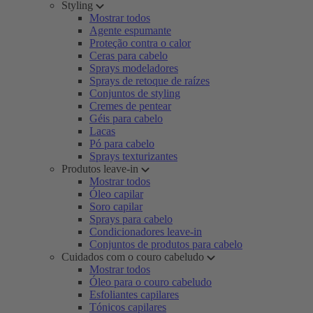
Styling
Mostrar todos
Agente espumante
Proteção contra o calor
Ceras para cabelo
Sprays modeladores
Sprays de retoque de raízes
Conjuntos de styling
Cremes de pentear
Géis para cabelo
Lacas
Pó para cabelo
Sprays texturizantes
Produtos leave-in
Mostrar todos
Óleo capilar
Soro capilar
Sprays para cabelo
Condicionadores leave-in
Conjuntos de produtos para cabelo
Cuidados com o couro cabeludo
Mostrar todos
Óleo para o couro cabeludo
Esfoliantes capilares
Tónicos capilares