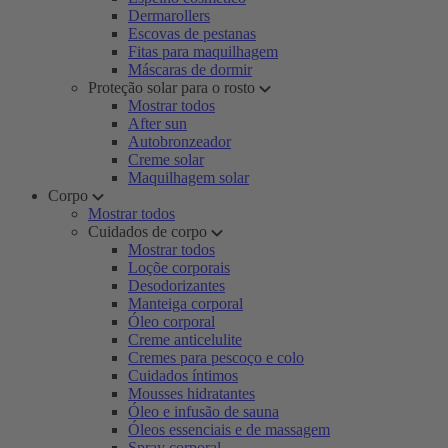
Dermarollers
Escovas de pestanas
Fitas para maquilhagem
Máscaras de dormir
Proteção solar para o rosto
Mostrar todos
After sun
Autobronzeador
Creme solar
Maquilhagem solar
Corpo
Mostrar todos
Cuidados de corpo
Mostrar todos
Loçõe corporais
Desodorizantes
Manteiga corporal
Óleo corporal
Creme anticelulite
Cremes para pescoço e colo
Cuidados íntimos
Mousses hidratantes
Óleo e infusão de sauna
Óleos essenciais e de massagem
Spray corporal