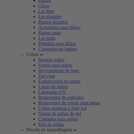
Batom
Gloss
Lip liner
Lip plumber
Batons líquidos
Acessórios para lábios
Batom mate
Lip balm
Primário para lábios
Conjuntos de batons
Unhas
Mostrar todos
Verniz para unhas
Revestimento de base
Top coat
Endurecedor de unhas
Limas de unhas
Lâmpadas UV
Removedor de cutículas
Removedor de verniz para unhas
Unhas postiças e Nail Art
Verniz de unhas de gel
Cuidados para unhas
Kits de unhas
Pincéis de maquilhagem