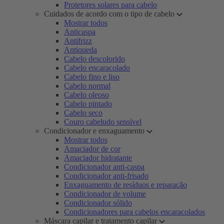
Protetores solares para cabelo
Cuidados de acordo com o tipo de cabelo
Mostrar todos
Anticaspa
Antifrizz
Antiqueda
Cabelo descolorido
Cabelo encaracolado
Cabelo fino e liso
Cabelo normal
Cabelo oleoso
Cabelo pintado
Cabelo seco
Couro cabeludo sensível
Condicionador e enxaguamento
Mostrar todos
Amaciador de cor
Amaciador hidratante
Condicionador anti-caspa
Condicionador anti-frisado
Enxaguamento de resíduos e reparação
Condicionador de volume
Condicionador sólido
Condicionadores para cabelos encaracolados
Máscara capilar e tratamento capilar