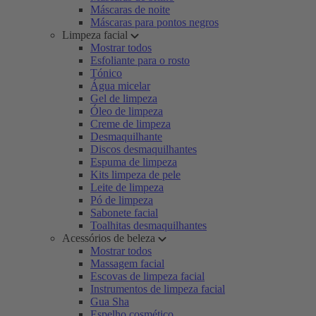
Máscaras de noite
Máscaras para pontos negros
Limpeza facial
Mostrar todos
Esfoliante para o rosto
Tónico
Água micelar
Gel de limpeza
Óleo de limpeza
Creme de limpeza
Desmaquilhante
Discos desmaquilhantes
Espuma de limpeza
Kits limpeza de pele
Leite de limpeza
Pó de limpeza
Sabonete facial
Toalhitas desmaquilhantes
Acessórios de beleza
Mostrar todos
Massagem facial
Escovas de limpeza facial
Instrumentos de limpeza facial
Gua Sha
Espelho cosmético