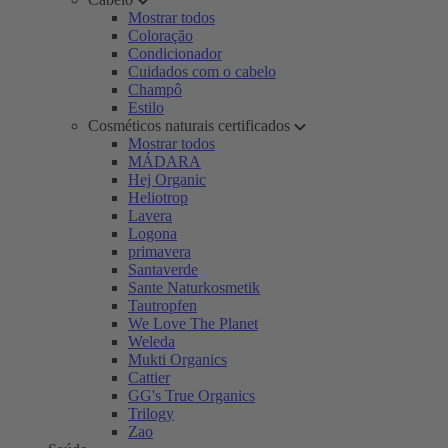
Mostrar todos
Coloração
Condicionador
Cuidados com o cabelo
Champô
Estilo
Cosméticos naturais certificados
Mostrar todos
MÁDARA
Hej Organic
Heliotrop
Lavera
Logona
primavera
Santaverde
Sante Naturkosmetik
Tautropfen
We Love The Planet
Weleda
Mukti Organics
Cattier
GG's True Organics
Trilogy
Zao