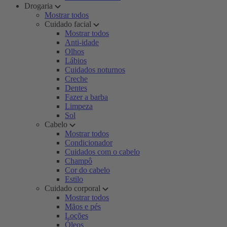
Drogaria
Mostrar todos
Cuidado facial
Mostrar todos
Anti-idade
Olhos
Lábios
Cuidados noturnos
Creche
Dentes
Fazer a barba
Limpeza
Sol
Cabelo
Mostrar todos
Condicionador
Cuidados com o cabelo
Champô
Cor do cabelo
Estilo
Cuidado corporal
Mostrar todos
Mãos e pés
Loções
Óleos