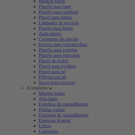
Mostrar todos
Pincéis para base
Pincéis para sombras
Pincel para lábios
Limpador de escovas
Pincéis para blush
Aplicadores
Conjuntos de pincéis
Escova para sobrancelhas
Pincéis para corretor
Pincéis para máscaras
Pincel de realce
Pincel para eyeliner
Pincel para pó
Pólvora em pó
Sacos para escovas
Acessórios
Mostrar todos
Afia-lápis
Espelhos de maquilhagem
Paletas vazias
Esponjas de maquilhagem
Esponjas Konjac
Unhas
Conjuntos