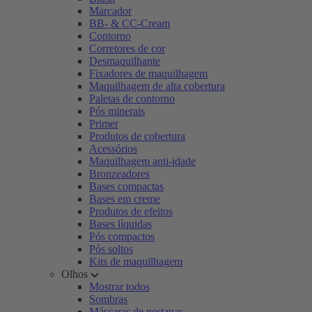
Marcador
BB- & CC-Cream
Contorno
Corretores de cor
Desmaquilhante
Fixadores de maquilhagem
Maquilhagem de alta cobertura
Paletas de contorno
Pós minerais
Primer
Produtos de cobertura
Acessórios
Maquilhagem anti-idade
Bronzeadores
Bases compactas
Bases em creme
Produtos de efeitos
Bases líquidas
Pós compactos
Pós soltos
Kits de maquilhagem
Olhos
Mostrar todos
Sombras
Máscaras de pestanas