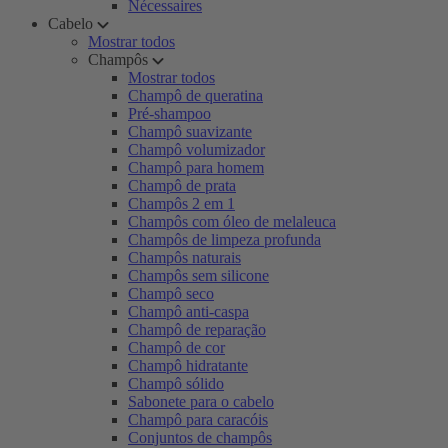
Nécessaires
Cabelo
Mostrar todos
Champôs
Mostrar todos
Champô de queratina
Pré-shampoo
Champô suavizante
Champô volumizador
Champô para homem
Champô de prata
Champôs 2 em 1
Champôs com óleo de melaleuca
Champôs de limpeza profunda
Champôs naturais
Champôs sem silicone
Champô seco
Champô anti-caspa
Champô de reparação
Champô de cor
Champô hidratante
Champô sólido
Sabonete para o cabelo
Champô para caracóis
Conjuntos de champôs