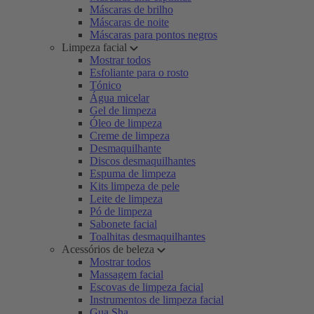
Máscaras de brilho
Máscaras de noite
Máscaras para pontos negros
Limpeza facial
Mostrar todos
Esfoliante para o rosto
Tónico
Água micelar
Gel de limpeza
Óleo de limpeza
Creme de limpeza
Desmaquilhante
Discos desmaquilhantes
Espuma de limpeza
Kits limpeza de pele
Leite de limpeza
Pó de limpeza
Sabonete facial
Toalhitas desmaquilhantes
Acessórios de beleza
Mostrar todos
Massagem facial
Escovas de limpeza facial
Instrumentos de limpeza facial
Gua Sha