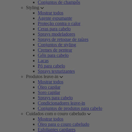
Conjuntos de champôs
Styling
Mostrar todos
Agente espumante
Proteção contra o calor
Ceras para cabelo
Sprays modeladores
Sprays de retoque de raízes
Conjuntos de styling
Cremes de pentear
Géis para cabelo
Lacas
Pó para cabelo
Sprays texturizantes
Produtos leave-in
Mostrar todos
Óleo capilar
Soro capilar
Sprays para cabelo
Condicionadores leave-in
Conjuntos de produtos para cabelo
Cuidados com o couro cabeludo
Mostrar todos
Óleo para o couro cabeludo
Esfoliantes capilares