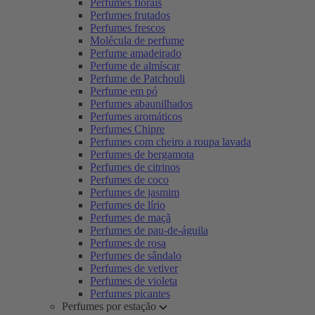
Perfumes florais
Perfumes frutados
Perfumes frescos
Molécula de perfume
Perfume amadeirado
Perfume de almíscar
Perfume de Patchouli
Perfume em pó
Perfumes abaunilhados
Perfumes aromáticos
Perfumes Chipre
Perfumes com cheiro a roupa lavada
Perfumes de bergamota
Perfumes de citrinos
Perfumes de coco
Perfumes de jasmim
Perfumes de lírio
Perfumes de maçã
Perfumes de pau-de-águila
Perfumes de rosa
Perfumes de sândalo
Perfumes de vetiver
Perfumes de violeta
Perfumes picantes
Perfumes por estação