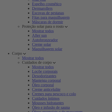
Espelho cosmético
Dermarollers
Escovas de pestanas
Fitas para maquilhagem
Máscaras de dormir
Proteção solar para o rosto
Mostrar todos
After sun
Autobronzeador
Creme solar
Maquilhagem solar
Corpo
Mostrar todos
Cuidados de corpo
Mostrar todos
Loçõe corporais
Desodorizantes
Manteiga corporal
Óleo corporal
Creme anticelulite
Cremes para pescoço e colo
Cuidados íntimos
Mousses hidratantes
Óleo e infusão de sauna
Óleos essenciais e de massagem