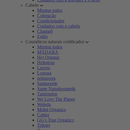
Cabelo
Mostrar todos
Coloração
Condicionador
Cuidados com o cabelo
Champô
Estilo
Cosméticos naturais certificados
Mostrar todos
MÁDARA
Hej Organic
Heliotrop
Lavera
Logona
primavera
Santaverde
Sante Naturkosmetik
Tautropfen
We Love The Planet
Weleda
Mukti Organics
Cattier
GG's True Organics
Trilogy