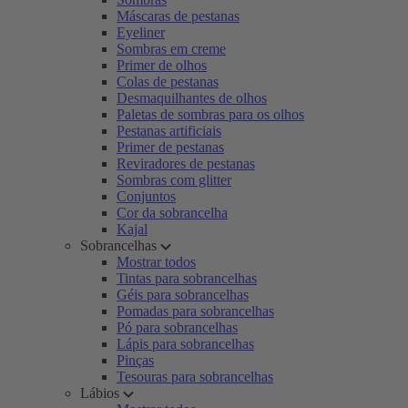
Máscaras de pestanas
Eyeliner
Sombras em creme
Primer de olhos
Colas de pestanas
Desmaquilhantes de olhos
Paletas de sombras para os olhos
Pestanas artificiais
Primer de pestanas
Reviradores de pestanas
Sombras com glitter
Conjuntos
Cor da sobrancelha
Kajal
Sobrancelhas
Mostrar todos
Tintas para sobrancelhas
Géis para sobrancelhas
Pomadas para sobrancelhas
Pó para sobrancelhas
Lápis para sobrancelhas
Pinças
Tesouras para sobrancelhas
Lábios