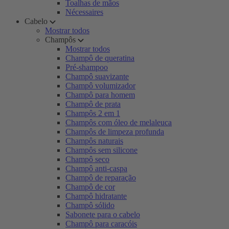
Toalhas de mãos
Nécessaires
Cabelo
Mostrar todos
Champôs
Mostrar todos
Champô de queratina
Pré-shampoo
Champô suavizante
Champô volumizador
Champô para homem
Champô de prata
Champôs 2 em 1
Champôs com óleo de melaleuca
Champôs de limpeza profunda
Champôs naturais
Champôs sem silicone
Champô seco
Champô anti-caspa
Champô de reparação
Champô de cor
Champô hidratante
Champô sólido
Sabonete para o cabelo
Champô para caracóis