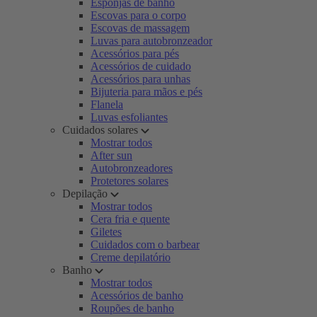
Esponjas de banho
Escovas para o corpo
Escovas de massagem
Luvas para autobronzeador
Acessórios para pés
Acessórios de cuidado
Acessórios para unhas
Bijuteria para mãos e pés
Flanela
Luvas esfoliantes
Cuidados solares
Mostrar todos
After sun
Autobronzeadores
Protetores solares
Depilação
Mostrar todos
Cera fria e quente
Giletes
Cuidados com o barbear
Creme depilatório
Banho
Mostrar todos
Acessórios de banho
Roupões de banho