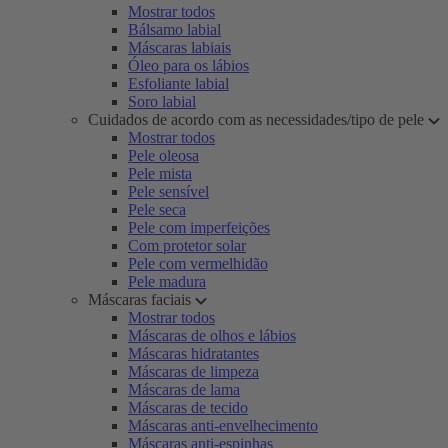
Mostrar todos
Bálsamo labial
Máscaras labiais
Óleo para os lábios
Esfoliante labial
Soro labial
Cuidados de acordo com as necessidades/tipo de pele
Mostrar todos
Pele oleosa
Pele mista
Pele sensível
Pele seca
Pele com imperfeições
Com protetor solar
Pele com vermelhidão
Pele madura
Máscaras faciais
Mostrar todos
Máscaras de olhos e lábios
Máscaras hidratantes
Máscaras de limpeza
Máscaras de lama
Máscaras de tecido
Máscaras anti-envelhecimento
Máscaras anti-espinhas