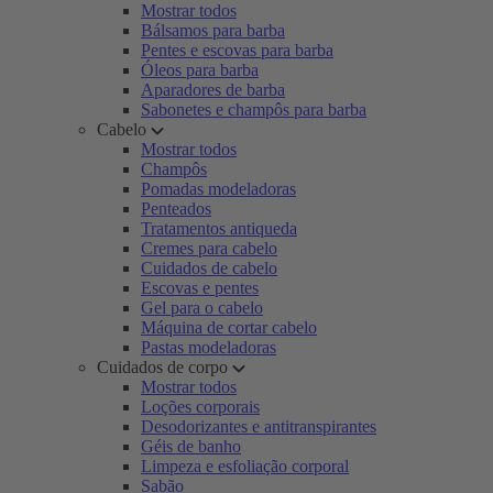
Mostrar todos
Bálsamos para barba
Pentes e escovas para barba
Óleos para barba
Aparadores de barba
Sabonetes e champôs para barba
Cabelo
Mostrar todos
Champôs
Pomadas modeladoras
Penteados
Tratamentos antiqueda
Cremes para cabelo
Cuidados de cabelo
Escovas e pentes
Gel para o cabelo
Máquina de cortar cabelo
Pastas modeladoras
Cuidados de corpo
Mostrar todos
Loções corporais
Desodorizantes e antitranspirantes
Géis de banho
Limpeza e esfoliação corporal
Sabão