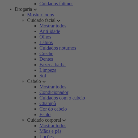
Cuidados íntimos
Drogaria
Mostrar todos
Cuidado facial
Mostrar todos
Anti-idade
Olhos
Lábios
Cuidados noturnos
Creche
Dentes
Fazer a barba
Limpeza
Sol
Cabelo
Mostrar todos
Condicionador
Cuidados com o cabelo
Champô
Cor do cabelo
Estilo
Cuidado corporal
Mostrar todos
Mãos e pés
Loções