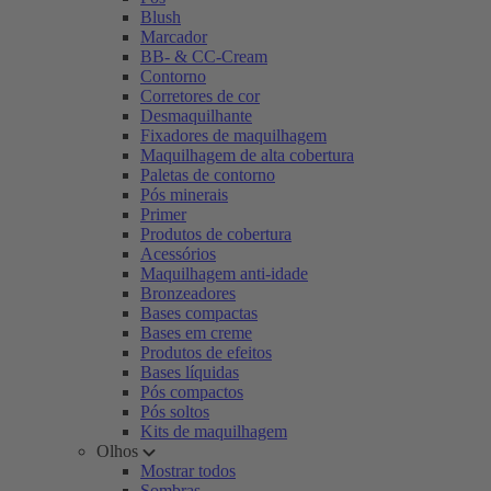
Blush
Marcador
BB- & CC-Cream
Contorno
Corretores de cor
Desmaquilhante
Fixadores de maquilhagem
Maquilhagem de alta cobertura
Paletas de contorno
Pós minerais
Primer
Produtos de cobertura
Acessórios
Maquilhagem anti-idade
Bronzeadores
Bases compactas
Bases em creme
Produtos de efeitos
Bases líquidas
Pós compactos
Pós soltos
Kits de maquilhagem
Olhos
Mostrar todos
Sombras