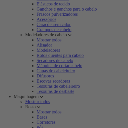
Elásticos de tecido
Ganchos e ganchos para o cabelo
Frascos pulverizadores
Acessórios
Caracóis sem calor
Grampos de cabelo
Modeladores de cabelo
Mostrar todos
Alisador
Modeladores
Rolos quentes para cabelo
Secadores de cabelo
Máquina de cortar cabelo
Capas de cabeleireiro
Difusores
Escovas secadoras
Tesouras de cabeleireiro
Tesouras de desbaste
Maquilhagem
Mostrar todos
Rosto
Mostrar todos
Bases
Corretores
Pós