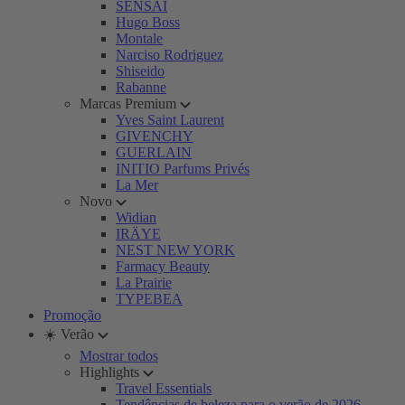
SENSAI
Hugo Boss
Montale
Narciso Rodriguez
Shiseido
Rabanne
Marcas Premium
Yves Saint Laurent
GIVENCHY
GUERLAIN
INITIO Parfums Privés
La Mer
Novo
Widian
IRÄYE
NEST NEW YORK
Farmacy Beauty
La Prairie
TYPEBEA
Promoção
☀️ Verão
Mostrar todos
Highlights
Travel Essentials
Tendências de beleza para o verão de 2026