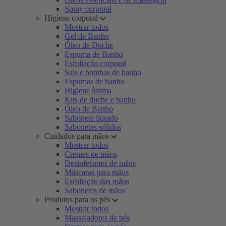
Spray corporal
Higiene corporal
Mostrar todos
Gel de Banho
Óleo de Duche
Espuma de Banho
Esfoliação corporal
Sais e bombas de banho
Espumas de banho
Higiene íntima
Kits de duche e banho
Óleo de Banho
Sabonete líquido
Sabonetes sólidos
Cuidados para mãos
Mostrar todos
Cremes de mãos
Desinfetantes de mãos
Máscaras para mãos
Esfoliação das mãos
Sabonetes de mãos
Produtos para os pés
Mostrar todos
Massajadores de pés