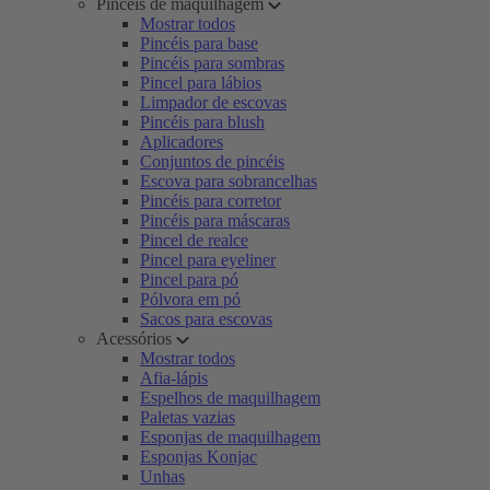
Pincéis de maquilhagem
Mostrar todos
Pincéis para base
Pincéis para sombras
Pincel para lábios
Limpador de escovas
Pincéis para blush
Aplicadores
Conjuntos de pincéis
Escova para sobrancelhas
Pincéis para corretor
Pincéis para máscaras
Pincel de realce
Pincel para eyeliner
Pincel para pó
Pólvora em pó
Sacos para escovas
Acessórios
Mostrar todos
Afia-lápis
Espelhos de maquilhagem
Paletas vazias
Esponjas de maquilhagem
Esponjas Konjac
Unhas