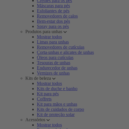
Cremes para os pés
Máscaras para pés
Esfoliantes de pés
Removedores de calos
Bem-estar dos pés
Spray para os pés
Produtos para unhas
Mostrar todos
Limas para unhas
Removedores de cutículas
Corta-unhas e alicates de unhas
Óleos para cutículas
Tesouras de unhas
Endurecedor de unhas
Vernizes de unhas
Kits de beleza
Mostrar todos
Kits de duche e banho
Kit para pés
Coffrets
Kit para mãos e unhas
Kits de cuidados de corpo
Kit de proteção solar
Acessórios
Mostrar todos