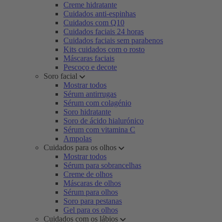
Creme hidratante
Cuidados anti-espinhas
Cuidados com Q10
Cuidados faciais 24 horas
Cuidados faciais sem parabenos
Kits cuidados com o rosto
Máscaras faciais
Pescoço e decote
Soro facial
Mostrar todos
Sérum antirrugas
Sérum com colagénio
Soro hidratante
Soro de ácido hialurónico
Sérum com vitamina C
Ampolas
Cuidados para os olhos
Mostrar todos
Sérum para sobrancelhas
Creme de olhos
Máscaras de olhos
Sérum para olhos
Soro para pestanas
Gel para os olhos
Cuidados com os lábios