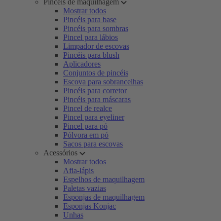
Pincéis de maquilhagem
Mostrar todos
Pincéis para base
Pincéis para sombras
Pincel para lábios
Limpador de escovas
Pincéis para blush
Aplicadores
Conjuntos de pincéis
Escova para sobrancelhas
Pincéis para corretor
Pincéis para máscaras
Pincel de realce
Pincel para eyeliner
Pincel para pó
Pólvora em pó
Sacos para escovas
Acessórios
Mostrar todos
Afia-lápis
Espelhos de maquilhagem
Paletas vazias
Esponjas de maquilhagem
Esponjas Konjac
Unhas