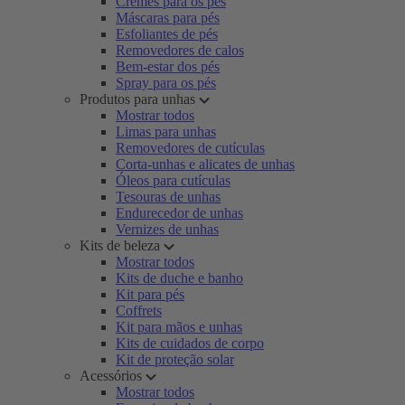
Cremes para os pés
Máscaras para pés
Esfoliantes de pés
Removedores de calos
Bem-estar dos pés
Spray para os pés
Produtos para unhas
Mostrar todos
Limas para unhas
Removedores de cutículas
Corta-unhas e alicates de unhas
Óleos para cutículas
Tesouras de unhas
Endurecedor de unhas
Vernizes de unhas
Kits de beleza
Mostrar todos
Kits de duche e banho
Kit para pés
Coffrets
Kit para mãos e unhas
Kits de cuidados de corpo
Kit de proteção solar
Acessórios
Mostrar todos