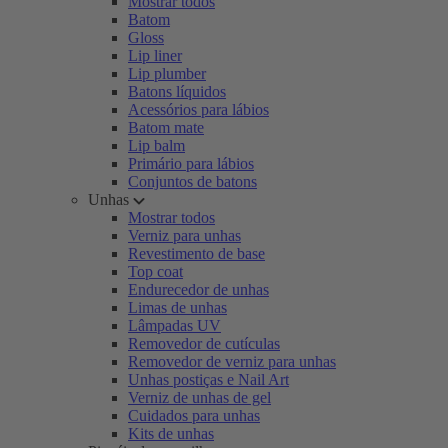
Mostrar todos
Batom
Gloss
Lip liner
Lip plumber
Batons líquidos
Acessórios para lábios
Batom mate
Lip balm
Primário para lábios
Conjuntos de batons
Unhas
Mostrar todos
Verniz para unhas
Revestimento de base
Top coat
Endurecedor de unhas
Limas de unhas
Lâmpadas UV
Removedor de cutículas
Removedor de verniz para unhas
Unhas postiças e Nail Art
Verniz de unhas de gel
Cuidados para unhas
Kits de unhas