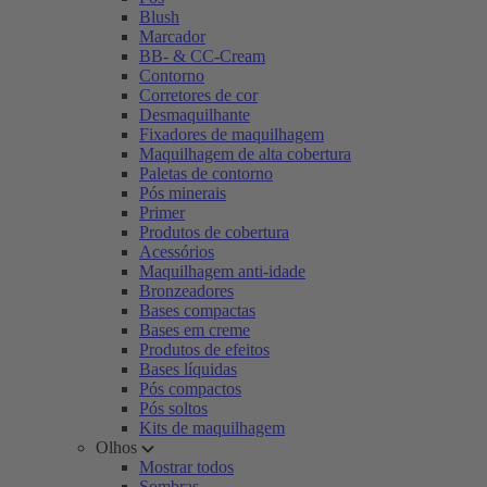
Blush
Marcador
BB- & CC-Cream
Contorno
Corretores de cor
Desmaquilhante
Fixadores de maquilhagem
Maquilhagem de alta cobertura
Paletas de contorno
Pós minerais
Primer
Produtos de cobertura
Acessórios
Maquilhagem anti-idade
Bronzeadores
Bases compactas
Bases em creme
Produtos de efeitos
Bases líquidas
Pós compactos
Pós soltos
Kits de maquilhagem
Olhos
Mostrar todos
Sombras