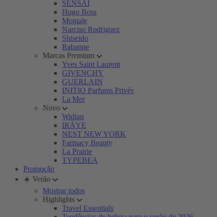
SENSAI
Hugo Boss
Montale
Narciso Rodriguez
Shiseido
Rabanne
Marcas Premium
Yves Saint Laurent
GIVENCHY
GUERLAIN
INITIO Parfums Privés
La Mer
Novo
Widian
IRÄYE
NEST NEW YORK
Farmacy Beauty
La Prairie
TYPEBEA
Promoção
☀️ Verão
Mostrar todos
Highlights
Travel Essentials
Tendências de beleza para o verão de 2026