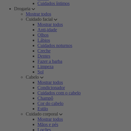
Cuidados íntimos
Drogaria
Mostrar todos
Cuidado facial
Mostrar todos
Anti-idade
Olhos
Lábios
Cuidados noturnos
Creche
Dentes
Fazer a barba
Limpeza
Sol
Cabelo
Mostrar todos
Condicionador
Cuidados com o cabelo
Champô
Cor do cabelo
Estilo
Cuidado corporal
Mostrar todos
Mãos e pés
Loções