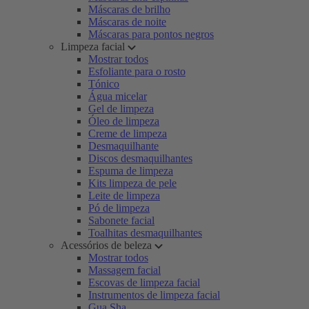
Máscaras de brilho
Máscaras de noite
Máscaras para pontos negros
Limpeza facial
Mostrar todos
Esfoliante para o rosto
Tónico
Água micelar
Gel de limpeza
Óleo de limpeza
Creme de limpeza
Desmaquilhante
Discos desmaquilhantes
Espuma de limpeza
Kits limpeza de pele
Leite de limpeza
Pó de limpeza
Sabonete facial
Toalhitas desmaquilhantes
Acessórios de beleza
Mostrar todos
Massagem facial
Escovas de limpeza facial
Instrumentos de limpeza facial
Gua Sha