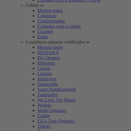
Cabelo
Mostrar todos
Coloração
Condicionador
Cuidados com o cabelo
Champô
Estilo
Cosméticos naturais certificados
Mostrar todos
MÁDARA
Hej Organic
Heliotrop
Lavera
Logona
primavera
Santaverde
Sante Naturkosmetik
Tautropfen
We Love The Planet
Weleda
Mukti Organics
Cattier
GG's True Organics
Trilogy