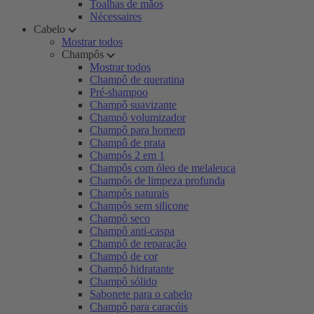
Toalhas de mãos
Nécessaires
Cabelo
Mostrar todos
Champôs
Mostrar todos
Champô de queratina
Pré-shampoo
Champô suavizante
Champô volumizador
Champô para homem
Champô de prata
Champôs 2 em 1
Champôs com óleo de melaleuca
Champôs de limpeza profunda
Champôs naturais
Champôs sem silicone
Champô seco
Champô anti-caspa
Champô de reparação
Champô de cor
Champô hidratante
Champô sólido
Sabonete para o cabelo
Champô para caracóis