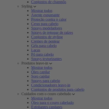
Conjuntos de champôs
Styling
Mostrar todos
Agente espumante
Proteção contra o calor
Ceras para cabelo
Sprays modeladores
Sprays de retoque de raízes
Conjuntos de styling
Cremes de pentear
Géis para cabelo
Lacas
Pó para cabelo
Sprays texturizantes
Produtos leave-in
Mostrar todos
Óleo capilar
Soro capilar
Sprays para cabelo
Condicionadores leave-in
Conjuntos de produtos para cabelo
Cuidados com o couro cabeludo
Mostrar todos
Óleo para o couro cabeludo
Esfoliantes capilares