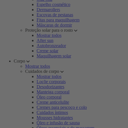
Espelho cosmético
Dermarollers
Escovas de pestanas
Fitas para maquilhagem
Máscaras de dormir
Proteção solar para o rosto
Mostrar todos
After sun
Autobronzeador
Creme solar
Maquilhagem solar
Corpo
Mostrar todos
Cuidados de corpo
Mostrar todos
Loçõe corporais
Desodorizantes
Manteiga corporal
Óleo corporal
Creme anticelulite
Cremes para pescoço e colo
Cuidados íntimos
Mousses hidratantes
Óleo e infusão de sauna
Óleos essenciais e de massagem