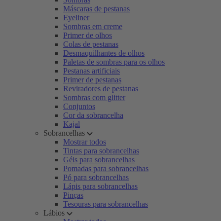
Máscaras de pestanas
Eyeliner
Sombras em creme
Primer de olhos
Colas de pestanas
Desmaquilhantes de olhos
Paletas de sombras para os olhos
Pestanas artificiais
Primer de pestanas
Reviradores de pestanas
Sombras com glitter
Conjuntos
Cor da sobrancelha
Kajal
Sobrancelhas
Mostrar todos
Tintas para sobrancelhas
Géis para sobrancelhas
Pomadas para sobrancelhas
Pó para sobrancelhas
Lápis para sobrancelhas
Pinças
Tesouras para sobrancelhas
Lábios