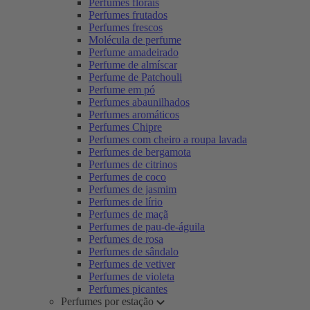
Perfumes florais
Perfumes frutados
Perfumes frescos
Molécula de perfume
Perfume amadeirado
Perfume de almíscar
Perfume de Patchouli
Perfume em pó
Perfumes abaunilhados
Perfumes aromáticos
Perfumes Chipre
Perfumes com cheiro a roupa lavada
Perfumes de bergamota
Perfumes de citrinos
Perfumes de coco
Perfumes de jasmim
Perfumes de lírio
Perfumes de maçã
Perfumes de pau-de-águila
Perfumes de rosa
Perfumes de sândalo
Perfumes de vetiver
Perfumes de violeta
Perfumes picantes
Perfumes por estação