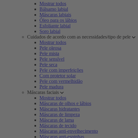
Mostrar todos
Bálsamo labial
Máscaras labiais
Óleo para os lábios
Esfoliante labial
Soro labial
Cuidados de acordo com as necessidades/tipo de pele
Mostrar todos
Pele oleosa
Pele mista
Pele sensível
Pele seca
Pele com imperfeições
Com protetor solar
Pele com vermelhidão
Pele madura
Máscaras faciais
Mostrar todos
Máscaras de olhos e lábios
Máscaras hidratantes
Máscaras de limpeza
Máscaras de lama
Máscaras de tecido
Máscaras anti-envelhecimento
Máscaras anti-espinhas