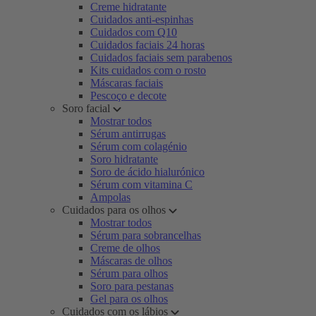
Creme hidratante
Cuidados anti-espinhas
Cuidados com Q10
Cuidados faciais 24 horas
Cuidados faciais sem parabenos
Kits cuidados com o rosto
Máscaras faciais
Pescoço e decote
Soro facial
Mostrar todos
Sérum antirrugas
Sérum com colagénio
Soro hidratante
Soro de ácido hialurónico
Sérum com vitamina C
Ampolas
Cuidados para os olhos
Mostrar todos
Sérum para sobrancelhas
Creme de olhos
Máscaras de olhos
Sérum para olhos
Soro para pestanas
Gel para os olhos
Cuidados com os lábios