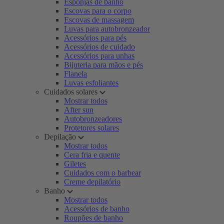
Esponjas de banho
Escovas para o corpo
Escovas de massagem
Luvas para autobronzeador
Acessórios para pés
Acessórios de cuidado
Acessórios para unhas
Bijuteria para mãos e pés
Flanela
Luvas esfoliantes
Cuidados solares
Mostrar todos
After sun
Autobronzeadores
Protetores solares
Depilação
Mostrar todos
Cera fria e quente
Giletes
Cuidados com o barbear
Creme depilatório
Banho
Mostrar todos
Acessórios de banho
Roupões de banho