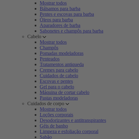
Mostrar todos
Bálsamos para barba
Pentes e escovas para barba
Óleos para barba
Aparadores de barba
Sabonetes e champôs para barba
Cabelo
Mostrar todos
Champôs
Pomadas modeladoras
Penteados
Tratamentos antiqueda
Cremes para cabelo
Cuidados de cabelo
Escovas e pentes
Gel para o cabelo
Máquina de cortar cabelo
Pastas modeladoras
Cuidados de corpo
Mostrar todos
Loções corporais
Desodorizantes e antitranspirantes
Géis de banho
Limpeza e esfoliação corporal
Sabão