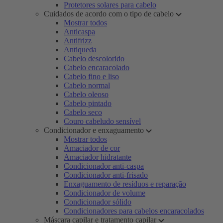
Protetores solares para cabelo
Cuidados de acordo com o tipo de cabelo
Mostrar todos
Anticaspa
Antifrizz
Antiqueda
Cabelo descolorido
Cabelo encaracolado
Cabelo fino e liso
Cabelo normal
Cabelo oleoso
Cabelo pintado
Cabelo seco
Couro cabeludo sensível
Condicionador e enxaguamento
Mostrar todos
Amaciador de cor
Amaciador hidratante
Condicionador anti-caspa
Condicionador anti-frisado
Enxaguamento de resíduos e reparação
Condicionador de volume
Condicionador sólido
Condicionadores para cabelos encaracolados
Máscara capilar e tratamento capilar