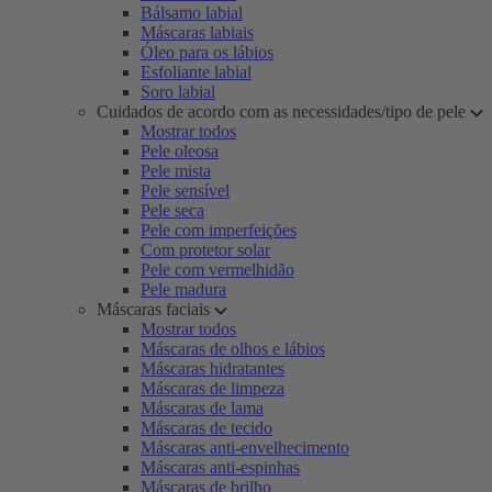
Bálsamo labial
Máscaras labiais
Óleo para os lábios
Esfoliante labial
Soro labial
Cuidados de acordo com as necessidades/tipo de pele
Mostrar todos
Pele oleosa
Pele mista
Pele sensível
Pele seca
Pele com imperfeições
Com protetor solar
Pele com vermelhidão
Pele madura
Máscaras faciais
Mostrar todos
Máscaras de olhos e lábios
Máscaras hidratantes
Máscaras de limpeza
Máscaras de lama
Máscaras de tecido
Máscaras anti-envelhecimento
Máscaras anti-espinhas
Máscaras de brilho