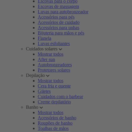
Escovas para o corpo
Escovas de massagem
Luvas para autobronzeador
Acessórios para pés
Acessórios de cuidado
Acessórios para unhas
Bijuteria para mãos e pés
Flanela
Luvas esfoliantes
Cuidados solares
Mostrar todos
After sun
Autobronzeadores
Protetores solares
Depilação
Mostrar todos
Cera fria e quente
Giletes
Cuidados com o barbear
Creme depilatório
Banho
Mostrar todos
Acessórios de banho
Roupões de banho
Toalhas de mãos