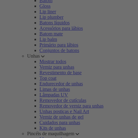
Batom
Gloss
Lip liner
Lip plumber
Batons líquidos
Acessórios para lábios
Batom mate
Lip balm
Primário para lábios
Conjuntos de batons
Unhas
Mostrar todos
Verniz para unhas
Revestimento de base
Top coat
Endurecedor de unhas
Limas de unhas
Lâmpadas UV
Removedor de cutículas
Removedor de verniz para unhas
Unhas postiças e Nail Art
Verniz de unhas de gel
Cuidados para unhas
Kits de unhas
Pincéis de maquilhagem