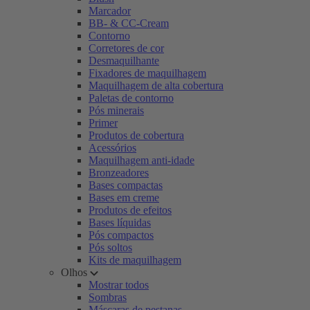
Marcador
BB- & CC-Cream
Contorno
Corretores de cor
Desmaquilhante
Fixadores de maquilhagem
Maquilhagem de alta cobertura
Paletas de contorno
Pós minerais
Primer
Produtos de cobertura
Acessórios
Maquilhagem anti-idade
Bronzeadores
Bases compactas
Bases em creme
Produtos de efeitos
Bases líquidas
Pós compactos
Pós soltos
Kits de maquilhagem
Olhos
Mostrar todos
Sombras
Máscaras de pestanas