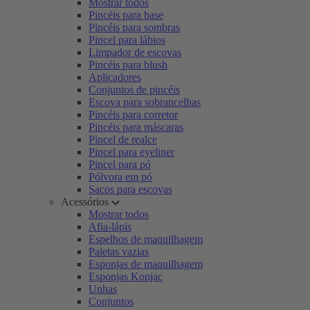
Mostrar todos
Pincéis para base
Pincéis para sombras
Pincel para lábios
Limpador de escovas
Pincéis para blush
Aplicadores
Conjuntos de pincéis
Escova para sobrancelhas
Pincéis para corretor
Pincéis para máscaras
Pincel de realce
Pincel para eyeliner
Pincel para pó
Pólvora em pó
Sacos para escovas
Acessórios
Mostrar todos
Afia-lápis
Espelhos de maquilhagem
Paletas vazias
Esponjas de maquilhagem
Esponjas Konjac
Unhas
Conjuntos