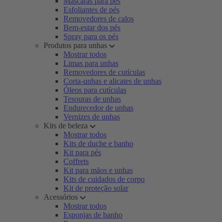
Máscaras para pés
Esfoliantes de pés
Removedores de calos
Bem-estar dos pés
Spray para os pés
Produtos para unhas
Mostrar todos
Limas para unhas
Removedores de cutículas
Corta-unhas e alicates de unhas
Óleos para cutículas
Tesouras de unhas
Endurecedor de unhas
Vernizes de unhas
Kits de beleza
Mostrar todos
Kits de duche e banho
Kit para pés
Coffrets
Kit para mãos e unhas
Kits de cuidados de corpo
Kit de proteção solar
Acessórios
Mostrar todos
Esponjas de banho