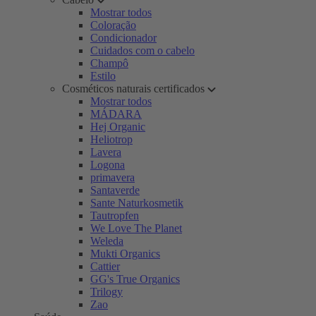
Mostrar todos
Coloração
Condicionador
Cuidados com o cabelo
Champô
Estilo
Cosméticos naturais certificados
Mostrar todos
MÁDARA
Hej Organic
Heliotrop
Lavera
Logona
primavera
Santaverde
Sante Naturkosmetik
Tautropfen
We Love The Planet
Weleda
Mukti Organics
Cattier
GG's True Organics
Trilogy
Zao