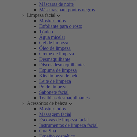
Máscaras de noite
Máscaras para pontos negros
Limpeza facial
Mostrar todos
Esfoliante para o rosto
Tónico
Água micelar
Gel de limpeza
Óleo de limpeza
Creme de limpeza
Desmaquilhante
Discos desmaquilhantes
Espuma de limpeza
Kits limpeza de pele
Leite de limpeza
Pó de limpeza
Sabonete facial
Toalhitas desmaquilhantes
Acessórios de beleza
Mostrar todos
Massagem facial
Escovas de limpeza facial
Instrumentos de limpeza facial
Gua Sha
Espelho cosmético