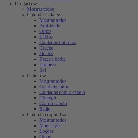
Drogaria
Mostrar todos
Cuidado facial
Mostrar todos
Anti-idade
Olhos
Lábios
Cuidados noturnos
Creche
Dentes
Fazer a barba
Limpeza
Sol
Cabelo
Mostrar todos
Condicionador
Cuidados com o cabelo
Champô
Cor do cabelo
Estilo
Cuidado corporal
Mostrar todos
Mãos e pés
Loções
Óleos