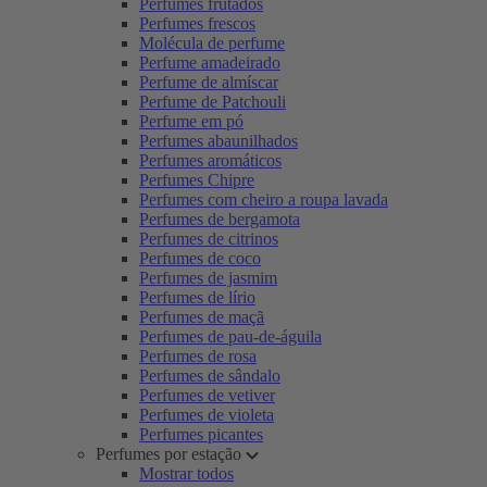
Perfumes frutados
Perfumes frescos
Molécula de perfume
Perfume amadeirado
Perfume de almíscar
Perfume de Patchouli
Perfume em pó
Perfumes abaunilhados
Perfumes aromáticos
Perfumes Chipre
Perfumes com cheiro a roupa lavada
Perfumes de bergamota
Perfumes de citrinos
Perfumes de coco
Perfumes de jasmim
Perfumes de lírio
Perfumes de maçã
Perfumes de pau-de-águila
Perfumes de rosa
Perfumes de sândalo
Perfumes de vetiver
Perfumes de violeta
Perfumes picantes
Perfumes por estação
Mostrar todos