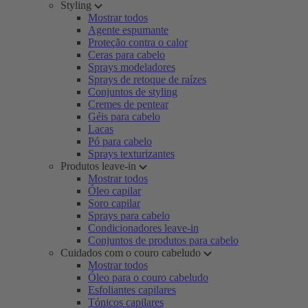
Styling
Mostrar todos
Agente espumante
Proteção contra o calor
Ceras para cabelo
Sprays modeladores
Sprays de retoque de raízes
Conjuntos de styling
Cremes de pentear
Géis para cabelo
Lacas
Pó para cabelo
Sprays texturizantes
Produtos leave-in
Mostrar todos
Óleo capilar
Soro capilar
Sprays para cabelo
Condicionadores leave-in
Conjuntos de produtos para cabelo
Cuidados com o couro cabeludo
Mostrar todos
Óleo para o couro cabeludo
Esfoliantes capilares
Tónicos capilares