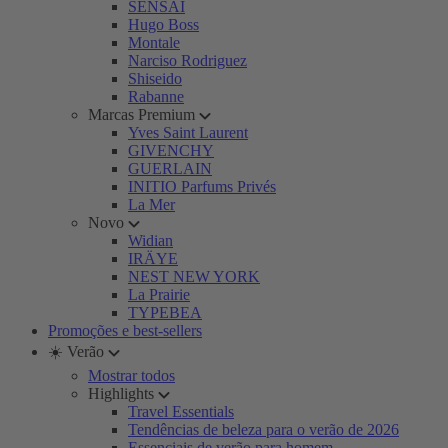
SENSAI
Hugo Boss
Montale
Narciso Rodriguez
Shiseido
Rabanne
Marcas Premium
Yves Saint Laurent
GIVENCHY
GUERLAIN
INITIO Parfums Privés
La Mer
Novo
Widian
IRÄYE
NEST NEW YORK
La Prairie
TYPEBEA
Promoções e best-sellers
☀️ Verão
Mostrar todos
Highlights
Travel Essentials
Tendências de beleza para o verão de 2026
Essenciais de verão para homem