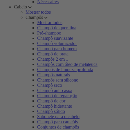
Nécessaires
Cabelo
Mostrar todos
Champôs
Mostrar todos
Champô de queratina
Pré-shampoo
Champô suavizante
Champô volumizador
Champô para homem
Champô de prata
Champôs 2 em 1
Champôs com óleo de melaleuca
Champôs de limpeza profunda
Champôs naturais
Champôs sem silicone
Champô seco
Champô anti-caspa
Champô de reparação
Champô de cor
Champô hidratante
Champô sólido
Sabonete para o cabelo
Champô para caracóis
Conjuntos de champôs