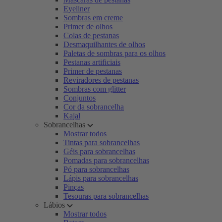
Eyeliner
Sombras em creme
Primer de olhos
Colas de pestanas
Desmaquilhantes de olhos
Paletas de sombras para os olhos
Pestanas artificiais
Primer de pestanas
Reviradores de pestanas
Sombras com glitter
Conjuntos
Cor da sobrancelha
Kajal
Sobrancelhas
Mostrar todos
Tintas para sobrancelhas
Géis para sobrancelhas
Pomadas para sobrancelhas
Pó para sobrancelhas
Lápis para sobrancelhas
Pinças
Tesouras para sobrancelhas
Lábios
Mostrar todos