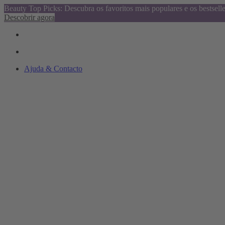
Beauty Top Picks: Descubra os favoritos mais populares e os bestsell
Descobrir agora
Ajuda & Contacto