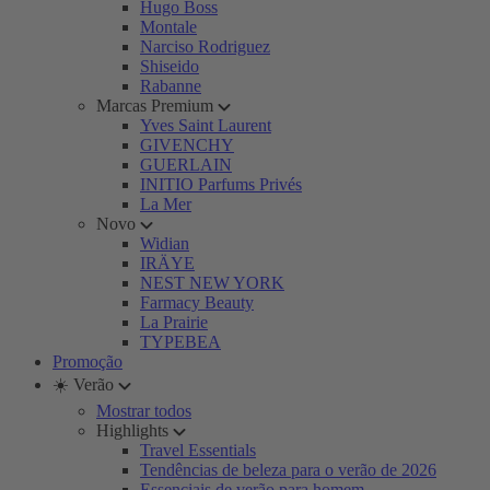
Hugo Boss
Montale
Narciso Rodriguez
Shiseido
Rabanne
Marcas Premium
Yves Saint Laurent
GIVENCHY
GUERLAIN
INITIO Parfums Privés
La Mer
Novo
Widian
IRÄYE
NEST NEW YORK
Farmacy Beauty
La Prairie
TYPEBEA
Promoção
☀️ Verão
Mostrar todos
Highlights
Travel Essentials
Tendências de beleza para o verão de 2026
Essenciais de verão para homem