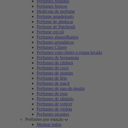
Perfumes frutados
Perfumes frescos
Molécula de perfume
Perfume amadeirado
Perfume de almíscar
Perfume de Patchouli
Perfume em pó
Perfumes abaunilhados
Perfumes aromáticos
Perfumes Chipre
Perfumes com cheiro a roupa lavada
Perfumes de bergamota
Perfumes de citrinos
Perfumes de coco
Perfumes de jasmim
Perfumes de lírio
Perfumes de maçã
Perfumes de pau-de-águila
Perfumes de rosa
Perfumes de sândalo
Perfumes de vetiver
Perfumes de violeta
Perfumes picantes
Perfumes por estação
Mostrar todos