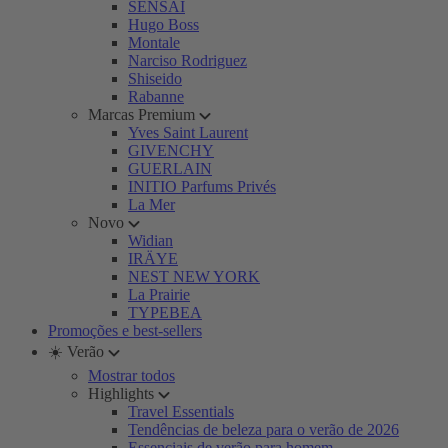
SENSAI
Hugo Boss
Montale
Narciso Rodriguez
Shiseido
Rabanne
Marcas Premium
Yves Saint Laurent
GIVENCHY
GUERLAIN
INITIO Parfums Privés
La Mer
Novo
Widian
IRÄYE
NEST NEW YORK
La Prairie
TYPEBEA
Promoções e best-sellers
☀️ Verão
Mostrar todos
Highlights
Travel Essentials
Tendências de beleza para o verão de 2026
Essenciais de verão para homem