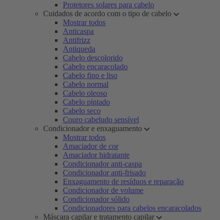
Protetores solares para cabelo
Cuidados de acordo com o tipo de cabelo
Mostrar todos
Anticaspa
Antifrizz
Antiqueda
Cabelo descolorido
Cabelo encaracolado
Cabelo fino e liso
Cabelo normal
Cabelo oleoso
Cabelo pintado
Cabelo seco
Couro cabeludo sensível
Condicionador e enxaguamento
Mostrar todos
Amaciador de cor
Amaciador hidratante
Condicionador anti-caspa
Condicionador anti-frisado
Enxaguamento de resíduos e reparação
Condicionador de volume
Condicionador sólido
Condicionadores para cabelos encaracolados
Máscara capilar e tratamento capilar