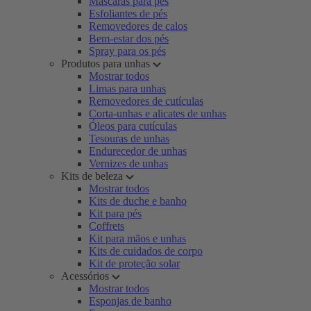
Máscaras para pés
Esfoliantes de pés
Removedores de calos
Bem-estar dos pés
Spray para os pés
Produtos para unhas
Mostrar todos
Limas para unhas
Removedores de cutículas
Corta-unhas e alicates de unhas
Óleos para cutículas
Tesouras de unhas
Endurecedor de unhas
Vernizes de unhas
Kits de beleza
Mostrar todos
Kits de duche e banho
Kit para pés
Coffrets
Kit para mãos e unhas
Kits de cuidados de corpo
Kit de proteção solar
Acessórios
Mostrar todos
Esponjas de banho