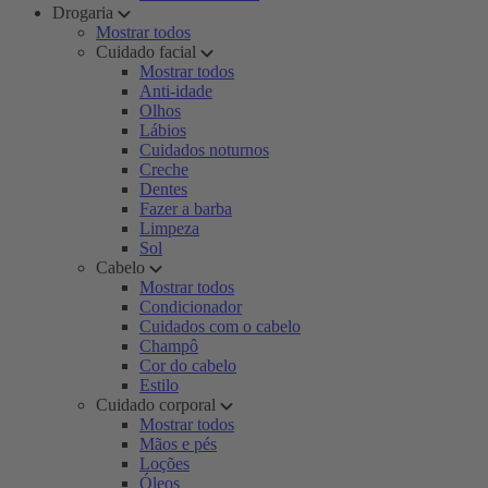
Drogaria
Mostrar todos
Cuidado facial
Mostrar todos
Anti-idade
Olhos
Lábios
Cuidados noturnos
Creche
Dentes
Fazer a barba
Limpeza
Sol
Cabelo
Mostrar todos
Condicionador
Cuidados com o cabelo
Champô
Cor do cabelo
Estilo
Cuidado corporal
Mostrar todos
Mãos e pés
Loções
Óleos