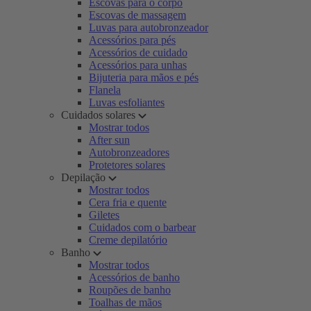
Escovas para o corpo
Escovas de massagem
Luvas para autobronzeador
Acessórios para pés
Acessórios de cuidado
Acessórios para unhas
Bijuteria para mãos e pés
Flanela
Luvas esfoliantes
Cuidados solares
Mostrar todos
After sun
Autobronzeadores
Protetores solares
Depilação
Mostrar todos
Cera fria e quente
Giletes
Cuidados com o barbear
Creme depilatório
Banho
Mostrar todos
Acessórios de banho
Roupões de banho
Toalhas de mãos