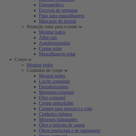
Dermarollers
Escovas de pestanas
Fitas para maquilhagem
Máscaras de dormir
Proteção solar para o rosto
Mostrar todos
After sun
Autobronzeador
Creme solar
Maquilhagem solar
Corpo
Mostrar todos
Cuidados de corpo
Mostrar todos
Loçõe corporais
Desodorizantes
Manteiga corporal
Óleo corporal
Creme anticelulite
Cremes para pescoço e colo
Cuidados íntimos
Mousses hidratantes
Óleo e infusão de sauna
Óleos essenciais e de massagem
Spray corporal