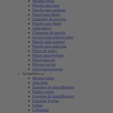
Mostrar todos
Pincéis para base
Pincéis para sombras
Pincel para lábios
Limpador de escovas
Pincéis para blush
Aplicadores
Conjuntos de pincéis
Escova para sobrancelhas
Pincéis para corretor
Pincéis para máscaras
Pincel de realce
Pincel para eyeliner
Pincel para pó
Pólvora em pó
Sacos para escovas
Acessórios
Mostrar todos
Afia-lápis
Espelhos de maquilhagem
Paletas vazias
Esponjas de maquilhagem
Esponjas Konjac
Unhas
Conjuntos