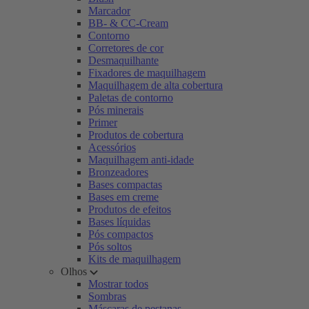
Marcador
BB- & CC-Cream
Contorno
Corretores de cor
Desmaquilhante
Fixadores de maquilhagem
Maquilhagem de alta cobertura
Paletas de contorno
Pós minerais
Primer
Produtos de cobertura
Acessórios
Maquilhagem anti-idade
Bronzeadores
Bases compactas
Bases em creme
Produtos de efeitos
Bases líquidas
Pós compactos
Pós soltos
Kits de maquilhagem
Olhos
Mostrar todos
Sombras
Máscaras de pestanas