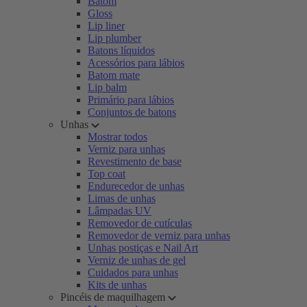
Batom
Gloss
Lip liner
Lip plumber
Batons líquidos
Acessórios para lábios
Batom mate
Lip balm
Primário para lábios
Conjuntos de batons
Unhas
Mostrar todos
Verniz para unhas
Revestimento de base
Top coat
Endurecedor de unhas
Limas de unhas
Lâmpadas UV
Removedor de cutículas
Removedor de verniz para unhas
Unhas postiças e Nail Art
Verniz de unhas de gel
Cuidados para unhas
Kits de unhas
Pincéis de maquilhagem