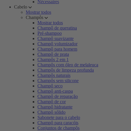
Nécessaires
Cabelo
Mostrar todos
Champôs
Mostrar todos
Champô de queratina
Pré-shampoo
Champô suavizante
Champô volumizador
Champô para homem
Champô de prata
Champôs 2 em 1
Champôs com óleo de melaleuca
Champôs de limpeza profunda
Champôs naturais
Champôs sem silicone
Champô seco
Champô anti-caspa
Champô de reparação
Champô de cor
Champô hidratante
Champô sólido
Sabonete para o cabelo
Champô para caracóis
Conjuntos de champôs