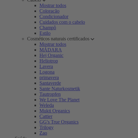
Mostrar todos
Coloração
Condicionador
Cuidados com o cabelo
Champô
Estilo
Cosméticos naturais certificados
Mostrar todos
MÁDARA
Hej Organic
Heliotrop
Lavera
Logona
primavera
Santaverde
Sante Naturkosmetik
Tautropfen
We Love The Planet
Weleda
Mukti Organics
Cattier
GG's True Organics
Trilogy
Zao