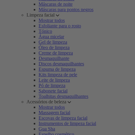
Máscaras de noite
Máscaras para pontos negros
Limpeza facial
Mostrar todos
Esfoliante para o rosto
Tónico
Água micelar
Gel de limpeza
Óleo de limpeza
Creme de limpeza
Desmaquilhante
Discos desmaquilhantes
Espuma de limpeza
Kits limpeza de pele
Leite de limpeza
Pó de limpeza
Sabonete facial
Toalhitas desmaquilhantes
Acessórios de beleza
Mostrar todos
Massagem facial
Escovas de limpeza facial
Instrumentos de limpeza facial
Gua Sha
Espelho cosmético