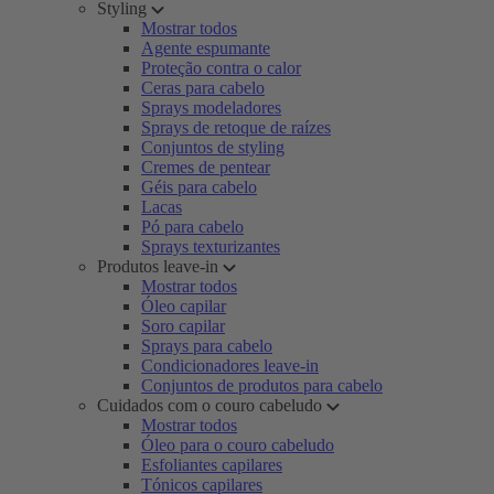
Styling
Mostrar todos
Agente espumante
Proteção contra o calor
Ceras para cabelo
Sprays modeladores
Sprays de retoque de raízes
Conjuntos de styling
Cremes de pentear
Géis para cabelo
Lacas
Pó para cabelo
Sprays texturizantes
Produtos leave-in
Mostrar todos
Óleo capilar
Soro capilar
Sprays para cabelo
Condicionadores leave-in
Conjuntos de produtos para cabelo
Cuidados com o couro cabeludo
Mostrar todos
Óleo para o couro cabeludo
Esfoliantes capilares
Tónicos capilares