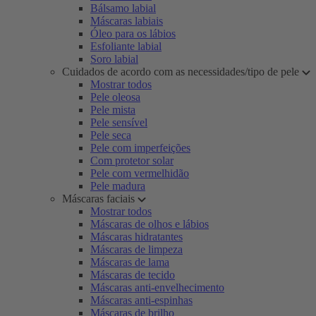
Bálsamo labial
Máscaras labiais
Óleo para os lábios
Esfoliante labial
Soro labial
Cuidados de acordo com as necessidades/tipo de pele
Mostrar todos
Pele oleosa
Pele mista
Pele sensível
Pele seca
Pele com imperfeições
Com protetor solar
Pele com vermelhidão
Pele madura
Máscaras faciais
Mostrar todos
Máscaras de olhos e lábios
Máscaras hidratantes
Máscaras de limpeza
Máscaras de lama
Máscaras de tecido
Máscaras anti-envelhecimento
Máscaras anti-espinhas
Máscaras de brilho