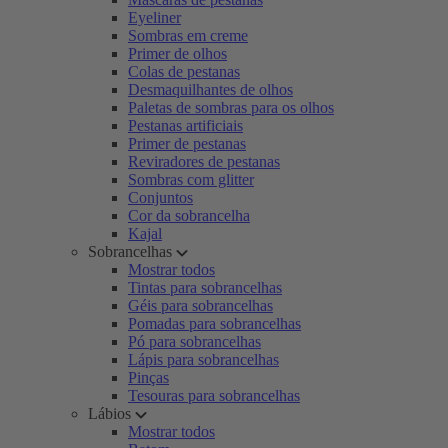
Eyeliner
Sombras em creme
Primer de olhos
Colas de pestanas
Desmaquilhantes de olhos
Paletas de sombras para os olhos
Pestanas artificiais
Primer de pestanas
Reviradores de pestanas
Sombras com glitter
Conjuntos
Cor da sobrancelha
Kajal
Sobrancelhas
Mostrar todos
Tintas para sobrancelhas
Géis para sobrancelhas
Pomadas para sobrancelhas
Pó para sobrancelhas
Lápis para sobrancelhas
Pinças
Tesouras para sobrancelhas
Lábios
Mostrar todos