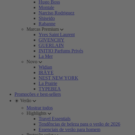
Hugo Boss
Montale
Narciso Rodriguez
Shiseido
Rabanne
Marcas Premium
Yves Saint Laurent
GIVENCHY
GUERLAIN
INITIO Parfums Privés
La Mer
Novo
Widian
IRÄYE
NEST NEW YORK
La Prairie
TYPEBEA
Promoções e best-sellers
☀️ Verão
Mostrar todos
Highlights
Travel Essentials
Tendências de beleza para o verão de 2026
Essenciais de verão para homem
Proteção solar