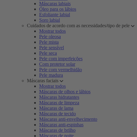
Máscaras labiais
Óleo para os lábios
Esfoliante labial
Soro labial
Cuidados de acordo com as necessidades/tipo de pele
Mostrar todos
Pele oleosa
Pele mista
Pele sensível
Pele seca
Pele com imperfeições
Com protetor solar
Pele com vermelhidão
Pele madura
Máscaras faciais
Mostrar todos
Máscaras de olhos e lábios
Máscaras hidratantes
Máscaras de limpeza
Máscaras de lama
Máscaras de tecido
Máscaras anti-envelhecimento
Máscaras anti-espinhas
Máscaras de brilho
Máscaras de noite