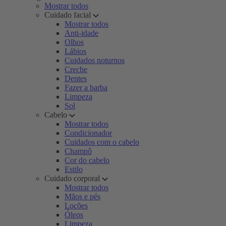
Mostrar todos
Cuidado facial
Mostrar todos
Anti-idade
Olhos
Lábios
Cuidados noturnos
Creche
Dentes
Fazer a barba
Limpeza
Sol
Cabelo
Mostrar todos
Condicionador
Cuidados com o cabelo
Champô
Cor do cabelo
Estilo
Cuidado corporal
Mostrar todos
Mãos e pés
Loções
Óleos
Limpeza