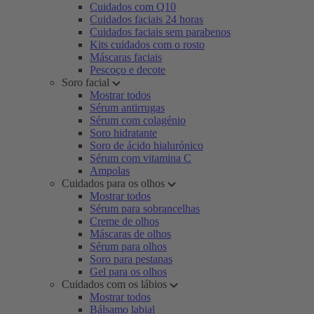
Cuidados com Q10
Cuidados faciais 24 horas
Cuidados faciais sem parabenos
Kits cuidados com o rosto
Máscaras faciais
Pescoço e decote
Soro facial
Mostrar todos
Sérum antirrugas
Sérum com colagénio
Soro hidratante
Soro de ácido hialurónico
Sérum com vitamina C
Ampolas
Cuidados para os olhos
Mostrar todos
Sérum para sobrancelhas
Creme de olhos
Máscaras de olhos
Sérum para olhos
Soro para pestanas
Gel para os olhos
Cuidados com os lábios
Mostrar todos
Bálsamo labial