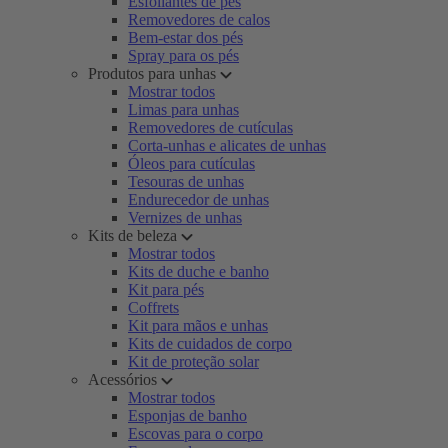
Esfoliantes de pés
Removedores de calos
Bem-estar dos pés
Spray para os pés
Produtos para unhas
Mostrar todos
Limas para unhas
Removedores de cutículas
Corta-unhas e alicates de unhas
Óleos para cutículas
Tesouras de unhas
Endurecedor de unhas
Vernizes de unhas
Kits de beleza
Mostrar todos
Kits de duche e banho
Kit para pés
Coffrets
Kit para mãos e unhas
Kits de cuidados de corpo
Kit de proteção solar
Acessórios
Mostrar todos
Esponjas de banho
Escovas para o corpo