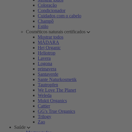
Coloração
Condicionador
Cuidados com o cabelo
Champô
Estilo
Cosméticos naturais certificados
Mostrar todos
MÁDARA
Hej Organic
Heliotrop
Lavera
Logona
primavera
Santaverde
Sante Naturkosmetik
Tautropfen
We Love The Planet
Weleda
Mukti Organics
Cattier
GG's True Organics
Trilogy
Zao
Saúde