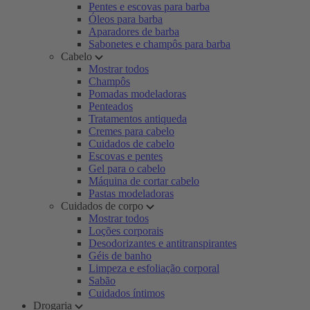
Pentes e escovas para barba
Óleos para barba
Aparadores de barba
Sabonetes e champôs para barba
Cabelo
Mostrar todos
Champôs
Pomadas modeladoras
Penteados
Tratamentos antiqueda
Cremes para cabelo
Cuidados de cabelo
Escovas e pentes
Gel para o cabelo
Máquina de cortar cabelo
Pastas modeladoras
Cuidados de corpo
Mostrar todos
Loções corporais
Desodorizantes e antitranspirantes
Géis de banho
Limpeza e esfoliação corporal
Sabão
Cuidados íntimos
Drogaria