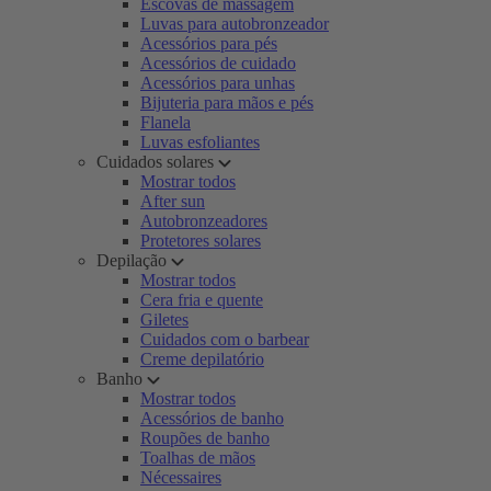
Escovas de massagem
Luvas para autobronzeador
Acessórios para pés
Acessórios de cuidado
Acessórios para unhas
Bijuteria para mãos e pés
Flanela
Luvas esfoliantes
Cuidados solares
Mostrar todos
After sun
Autobronzeadores
Protetores solares
Depilação
Mostrar todos
Cera fria e quente
Giletes
Cuidados com o barbear
Creme depilatório
Banho
Mostrar todos
Acessórios de banho
Roupões de banho
Toalhas de mãos
Nécessaires