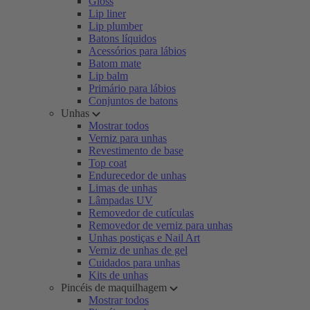
Gloss
Lip liner
Lip plumber
Batons líquidos
Acessórios para lábios
Batom mate
Lip balm
Primário para lábios
Conjuntos de batons
Unhas
Mostrar todos
Verniz para unhas
Revestimento de base
Top coat
Endurecedor de unhas
Limas de unhas
Lâmpadas UV
Removedor de cutículas
Removedor de verniz para unhas
Unhas postiças e Nail Art
Verniz de unhas de gel
Cuidados para unhas
Kits de unhas
Pincéis de maquilhagem
Mostrar todos