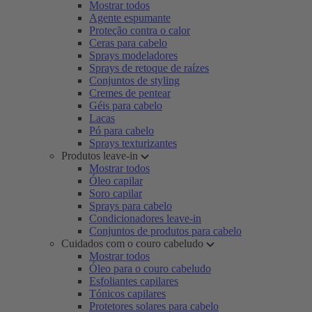
Mostrar todos
Agente espumante
Proteção contra o calor
Ceras para cabelo
Sprays modeladores
Sprays de retoque de raízes
Conjuntos de styling
Cremes de pentear
Géis para cabelo
Lacas
Pó para cabelo
Sprays texturizantes
Produtos leave-in
Mostrar todos
Óleo capilar
Soro capilar
Sprays para cabelo
Condicionadores leave-in
Conjuntos de produtos para cabelo
Cuidados com o couro cabeludo
Mostrar todos
Óleo para o couro cabeludo
Esfoliantes capilares
Tónicos capilares
Protetores solares para cabelo