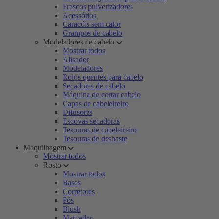
Frascos pulverizadores
Acessórios
Caracóis sem calor
Grampos de cabelo
Modeladores de cabelo
Mostrar todos
Alisador
Modeladores
Rolos quentes para cabelo
Secadores de cabelo
Máquina de cortar cabelo
Capas de cabeleireiro
Difusores
Escovas secadoras
Tesouras de cabeleireiro
Tesouras de desbaste
Maquilhagem
Mostrar todos
Rosto
Mostrar todos
Bases
Corretores
Pós
Blush
Marcador