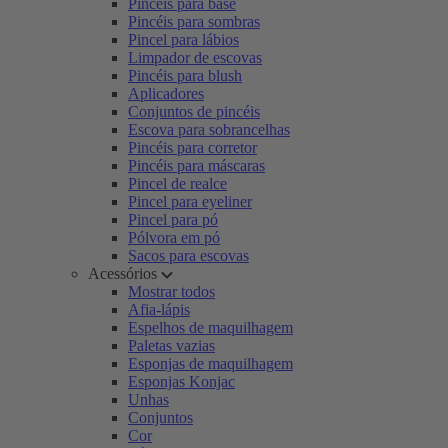
Pincéis para base
Pincéis para sombras
Pincel para lábios
Limpador de escovas
Pincéis para blush
Aplicadores
Conjuntos de pincéis
Escova para sobrancelhas
Pincéis para corretor
Pincéis para máscaras
Pincel de realce
Pincel para eyeliner
Pincel para pó
Pólvora em pó
Sacos para escovas
Acessórios
Mostrar todos
Afia-lápis
Espelhos de maquilhagem
Paletas vazias
Esponjas de maquilhagem
Esponjas Konjac
Unhas
Conjuntos
Cor