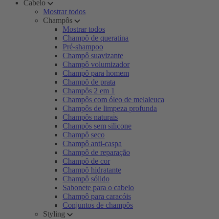
Cabelo
Mostrar todos
Champôs
Mostrar todos
Champô de queratina
Pré-shampoo
Champô suavizante
Champô volumizador
Champô para homem
Champô de prata
Champôs 2 em 1
Champôs com óleo de melaleuca
Champôs de limpeza profunda
Champôs naturais
Champôs sem silicone
Champô seco
Champô anti-caspa
Champô de reparação
Champô de cor
Champô hidratante
Champô sólido
Sabonete para o cabelo
Champô para caracóis
Conjuntos de champôs
Styling