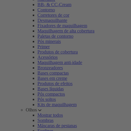
BB- & CC-Cream
Contorno
Corretores de cor
Desmaquilhante
Fixadores de maquilhagem
Maquilhagem de alta cobertura
Paletas de contorno
Pós minerais
Primer
Produtos de cobertura
Acessórios
Maquilhagem anti-idade
Bronzeadores
Bases compactas
Bases em creme
Produtos de efeitos
Bases líquidas
Pós compactos
Pós soltos
Kits de maquilhagem
Olhos
Mostrar todos
Sombras
Máscaras de pestanas
Eyeliner