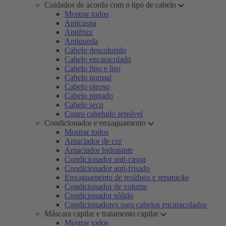
Cuidados de acordo com o tipo de cabelo
Mostrar todos
Anticaspa
Antifrizz
Antiqueda
Cabelo descolorido
Cabelo encaracolado
Cabelo fino e liso
Cabelo normal
Cabelo oleoso
Cabelo pintado
Cabelo seco
Couro cabeludo sensível
Condicionador e enxaguamento
Mostrar todos
Amaciador de cor
Amaciador hidratante
Condicionador anti-caspa
Condicionador anti-frisado
Enxaguamento de resíduos e reparação
Condicionador de volume
Condicionador sólido
Condicionadores para cabelos encaracolados
Máscara capilar e tratamento capilar
Mostrar todos