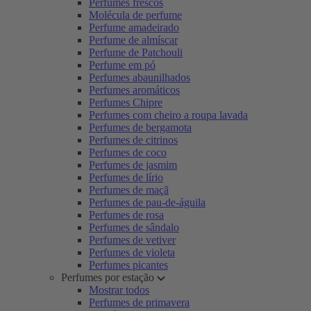
Perfumes frescos
Molécula de perfume
Perfume amadeirado
Perfume de almíscar
Perfume de Patchouli
Perfume em pó
Perfumes abaunilhados
Perfumes aromáticos
Perfumes Chipre
Perfumes com cheiro a roupa lavada
Perfumes de bergamota
Perfumes de citrinos
Perfumes de coco
Perfumes de jasmim
Perfumes de lírio
Perfumes de maçã
Perfumes de pau-de-águila
Perfumes de rosa
Perfumes de sândalo
Perfumes de vetiver
Perfumes de violeta
Perfumes picantes
Perfumes por estação
Mostrar todos
Perfumes de primavera