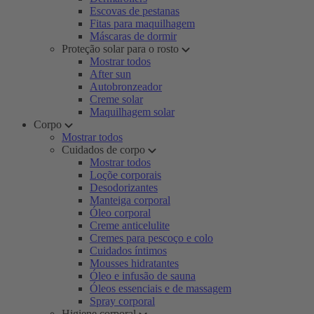
Escovas de pestanas
Fitas para maquilhagem
Máscaras de dormir
Proteção solar para o rosto
Mostrar todos
After sun
Autobronzeador
Creme solar
Maquilhagem solar
Corpo
Mostrar todos
Cuidados de corpo
Mostrar todos
Loçõe corporais
Desodorizantes
Manteiga corporal
Óleo corporal
Creme anticelulite
Cremes para pescoço e colo
Cuidados íntimos
Mousses hidratantes
Óleo e infusão de sauna
Óleos essenciais e de massagem
Spray corporal
Higiene corporal