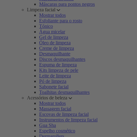
Máscaras para pontos negros
Limpeza facial
Mostrar todos
Esfoliante para o rosto
Tónico
Água micelar
Gel de limpeza
Óleo de limpeza
Creme de limpeza
Desmaquilhante
Discos desmaquilhantes
Espuma de limpeza
Kits limpeza de pele
Leite de limpeza
Pó de limpeza
Sabonete facial
Toalhitas desmaquilhantes
Acessórios de beleza
Mostrar todos
Massagem facial
Escovas de limpeza facial
Instrumentos de limpeza facial
Gua Sha
Espelho cosmético
Dermarollers