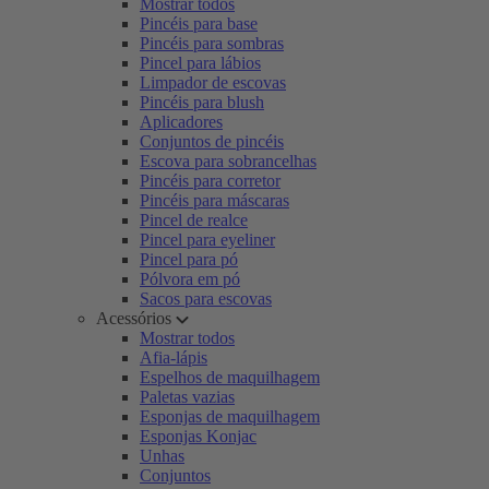
Mostrar todos
Pincéis para base
Pincéis para sombras
Pincel para lábios
Limpador de escovas
Pincéis para blush
Aplicadores
Conjuntos de pincéis
Escova para sobrancelhas
Pincéis para corretor
Pincéis para máscaras
Pincel de realce
Pincel para eyeliner
Pincel para pó
Pólvora em pó
Sacos para escovas
Acessórios
Mostrar todos
Afia-lápis
Espelhos de maquilhagem
Paletas vazias
Esponjas de maquilhagem
Esponjas Konjac
Unhas
Conjuntos