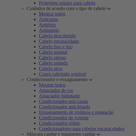
Protetores solares para cabelo
Cuidados de acordo com o tipo de cabelo
Mostrar todos
Anticaspa
Antifrizz
Antiqueda
Cabelo descolorido
Cabelo encaracolado
Cabelo fino e liso
Cabelo normal
Cabelo oleoso
Cabelo pintado
Cabelo seco
Couro cabeludo sensível
Condicionador e enxaguamento
Mostrar todos
Amaciador de cor
Amaciador hidratante
Condicionador anti-caspa
Condicionador anti-frisado
Enxaguamento de resíduos e reparação
Condicionador de volume
Condicionador sólido
Condicionadores para cabelos encaracolados
Máscara capilar e tratamento capilar