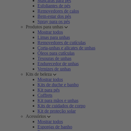
Máscaras para pés
Esfoliantes de pés
Removedores de calos
Bem-estar dos pés
Spray para os pés
Produtos para unhas
Mostrar todos
Limas para unhas
Removedores de cutículas
Corta-unhas e alicates de unhas
Óleos para cutículas
Tesouras de unhas
Endurecedor de unhas
Vernizes de unhas
Kits de beleza
Mostrar todos
Kits de duche e banho
Kit para pés
Coffrets
Kit para mãos e unhas
Kits de cuidados de corpo
Kit de proteção solar
Acessórios
Mostrar todos
Esponjas de banho