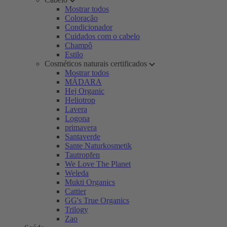
Mostrar todos
Coloração
Condicionador
Cuidados com o cabelo
Champô
Estilo
Cosméticos naturais certificados
Mostrar todos
MÁDARA
Hej Organic
Heliotrop
Lavera
Logona
primavera
Santaverde
Sante Naturkosmetik
Tautropfen
We Love The Planet
Weleda
Mukti Organics
Cattier
GG's True Organics
Trilogy
Zao