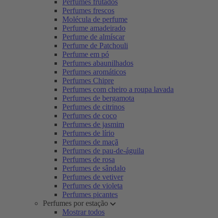
Perfumes frutados
Perfumes frescos
Molécula de perfume
Perfume amadeirado
Perfume de almíscar
Perfume de Patchouli
Perfume em pó
Perfumes abaunilhados
Perfumes aromáticos
Perfumes Chipre
Perfumes com cheiro a roupa lavada
Perfumes de bergamota
Perfumes de citrinos
Perfumes de coco
Perfumes de jasmim
Perfumes de lírio
Perfumes de maçã
Perfumes de pau-de-águila
Perfumes de rosa
Perfumes de sândalo
Perfumes de vetiver
Perfumes de violeta
Perfumes picantes
Perfumes por estação
Mostrar todos