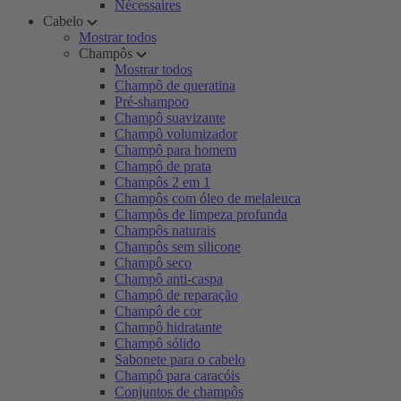
Nécessaires
Cabelo
Mostrar todos
Champôs
Mostrar todos
Champô de queratina
Pré-shampoo
Champô suavizante
Champô volumizador
Champô para homem
Champô de prata
Champôs 2 em 1
Champôs com óleo de melaleuca
Champôs de limpeza profunda
Champôs naturais
Champôs sem silicone
Champô seco
Champô anti-caspa
Champô de reparação
Champô de cor
Champô hidratante
Champô sólido
Sabonete para o cabelo
Champô para caracóis
Conjuntos de champôs