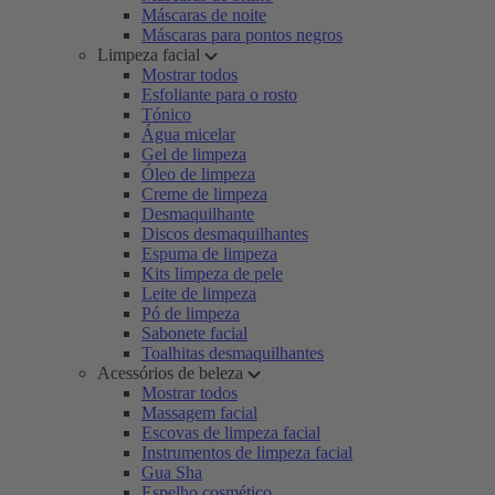
Máscaras de noite
Máscaras para pontos negros
Limpeza facial
Mostrar todos
Esfoliante para o rosto
Tónico
Água micelar
Gel de limpeza
Óleo de limpeza
Creme de limpeza
Desmaquilhante
Discos desmaquilhantes
Espuma de limpeza
Kits limpeza de pele
Leite de limpeza
Pó de limpeza
Sabonete facial
Toalhitas desmaquilhantes
Acessórios de beleza
Mostrar todos
Massagem facial
Escovas de limpeza facial
Instrumentos de limpeza facial
Gua Sha
Espelho cosmético