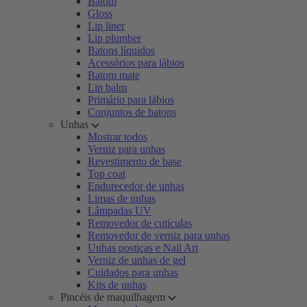
Batom
Gloss
Lip liner
Lip plumber
Batons líquidos
Acessórios para lábios
Batom mate
Lip balm
Primário para lábios
Conjuntos de batons
Unhas
Mostrar todos
Verniz para unhas
Revestimento de base
Top coat
Endurecedor de unhas
Limas de unhas
Lâmpadas UV
Removedor de cutículas
Removedor de verniz para unhas
Unhas postiças e Nail Art
Verniz de unhas de gel
Cuidados para unhas
Kits de unhas
Pincéis de maquilhagem