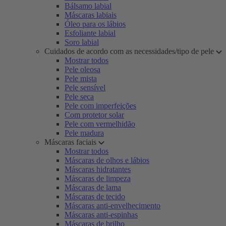
Bálsamo labial
Máscaras labiais
Óleo para os lábios
Esfoliante labial
Soro labial
Cuidados de acordo com as necessidades/tipo de pele
Mostrar todos
Pele oleosa
Pele mista
Pele sensível
Pele seca
Pele com imperfeições
Com protetor solar
Pele com vermelhidão
Pele madura
Máscaras faciais
Mostrar todos
Máscaras de olhos e lábios
Máscaras hidratantes
Máscaras de limpeza
Máscaras de lama
Máscaras de tecido
Máscaras anti-envelhecimento
Máscaras anti-espinhas
Máscaras de brilho