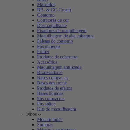
Marcador
BB- & CC-Cream
Contorno
Corretores de cor
Desmaquilhante
Fixadores de maquilhagem
Maquilhagem de alta cobertura
Paletas de contorno
Pós minerais
Primer
Produtos de cobertura
Acessórios
Maquilhagem anti-idade
Bronzeadores
Bases compactas
Bases em creme
Produtos de efeitos
Bases líquidas
Pós compactos
Pós soltos
Kits de maquilhagem
Olhos
Mostrar todos
Sombras
Máscaras de pestanas