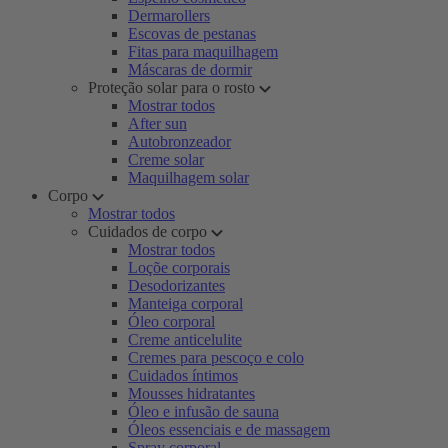
Dermarollers
Escovas de pestanas
Fitas para maquilhagem
Máscaras de dormir
Proteção solar para o rosto
Mostrar todos
After sun
Autobronzeador
Creme solar
Maquilhagem solar
Corpo
Mostrar todos
Cuidados de corpo
Mostrar todos
Loçõe corporais
Desodorizantes
Manteiga corporal
Óleo corporal
Creme anticelulite
Cremes para pescoço e colo
Cuidados íntimos
Mousses hidratantes
Óleo e infusão de sauna
Óleos essenciais e de massagem
Spray corporal