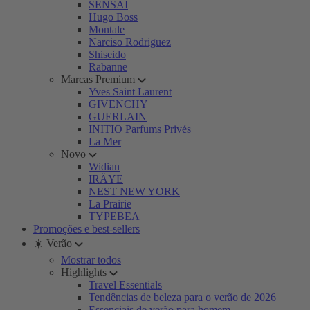
SENSAI
Hugo Boss
Montale
Narciso Rodriguez
Shiseido
Rabanne
Marcas Premium
Yves Saint Laurent
GIVENCHY
GUERLAIN
INITIO Parfums Privés
La Mer
Novo
Widian
IRÄYE
NEST NEW YORK
La Prairie
TYPEBEA
Promoções e best-sellers
☀️ Verão
Mostrar todos
Highlights
Travel Essentials
Tendências de beleza para o verão de 2026
Essenciais de verão para homem