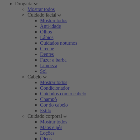
Drogaria
Mostrar todos
Cuidado facial
Mostrar todos
Anti-idade
Olhos
Lábios
Cuidados noturnos
Creche
Dentes
Fazer a barba
Limpeza
Sol
Cabelo
Mostrar todos
Condicionador
Cuidados com o cabelo
Champô
Cor do cabelo
Estilo
Cuidado corporal
Mostrar todos
Mãos e pés
Loções
Óleos