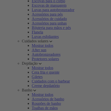
Escovas para o corpo
Escovas de massagem
Luvas para autobronzeador
Acessórios para pés
Acessórios de cuidado
Acessórios para unhas
Bijuteria para mãos e pés
Flanela
Luvas esfoliantes
Cuidados solares
Mostrar todos
After sun
Autobronzeadores
Protetores solares
Depilação
Mostrar todos
Cera fria e quente
Giletes
Cuidados com o barbear
Creme depilatório
Banho
Mostrar todos
Acessórios de banho
Roupões de banho
Toalhas de mãos