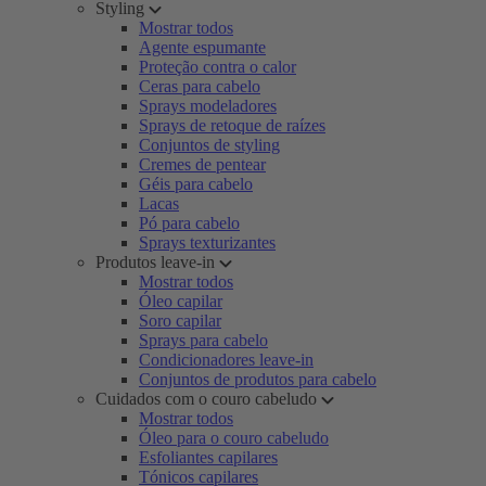
Styling
Mostrar todos
Agente espumante
Proteção contra o calor
Ceras para cabelo
Sprays modeladores
Sprays de retoque de raízes
Conjuntos de styling
Cremes de pentear
Géis para cabelo
Lacas
Pó para cabelo
Sprays texturizantes
Produtos leave-in
Mostrar todos
Óleo capilar
Soro capilar
Sprays para cabelo
Condicionadores leave-in
Conjuntos de produtos para cabelo
Cuidados com o couro cabeludo
Mostrar todos
Óleo para o couro cabeludo
Esfoliantes capilares
Tónicos capilares