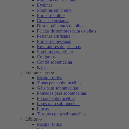
Eyeliner
Sombras em creme
Primer de olhos
Colas de pestanas
Desmaquilhantes de olhos
Paletas de sombras para os olhos
Pestanas artificiais
Primer de pestanas
Reviradores de pestanas
Sombras com glitter
Conjuntos
Cor da sobrancelha
Kajal
Sobrancelhas
Mostrar todos
Tintas para sobrancelhas
Géis para sobrancelhas
Pomadas para sobrancelhas
Pó para sobrancelhas
Lápis para sobrancelhas
Pinças
Tesouras para sobrancelhas
Lábios
Mostrar todos