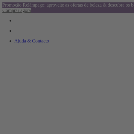
Promoção Relâmpago: aproveite as ofertas de beleza & descubra os be
Comprar agora
Ajuda & Contacto