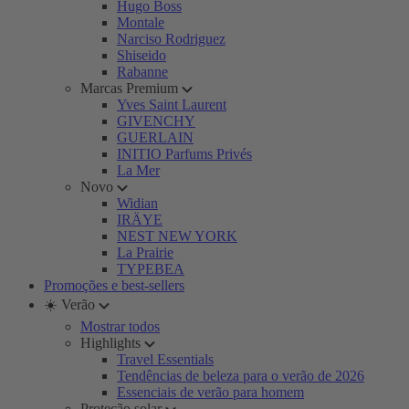
Hugo Boss
Montale
Narciso Rodriguez
Shiseido
Rabanne
Marcas Premium
Yves Saint Laurent
GIVENCHY
GUERLAIN
INITIO Parfums Privés
La Mer
Novo
Widian
IRÄYE
NEST NEW YORK
La Prairie
TYPEBEA
Promoções e best-sellers
☀️ Verão
Mostrar todos
Highlights
Travel Essentials
Tendências de beleza para o verão de 2026
Essenciais de verão para homem
Proteção solar