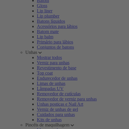
Batom
Gloss
Lip liner
Lip plumber
Batons líquidos
Acessórios para lábios
Batom mate
Lip balm
Primário para lábios
Conjuntos de batons
Unhas
Mostrar todos
Verniz para unhas
Revestimento de base
Top coat
Endurecedor de unhas
Limas de unhas
Lâmpadas UV
Removedor de cutículas
Removedor de verniz para unhas
Unhas postiças e Nail Art
Verniz de unhas de gel
Cuidados para unhas
Kits de unhas
Pincéis de maquilhagem