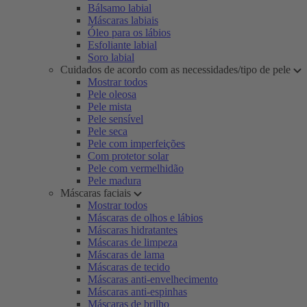
Bálsamo labial
Máscaras labiais
Óleo para os lábios
Esfoliante labial
Soro labial
Cuidados de acordo com as necessidades/tipo de pele
Mostrar todos
Pele oleosa
Pele mista
Pele sensível
Pele seca
Pele com imperfeições
Com protetor solar
Pele com vermelhidão
Pele madura
Máscaras faciais
Mostrar todos
Máscaras de olhos e lábios
Máscaras hidratantes
Máscaras de limpeza
Máscaras de lama
Máscaras de tecido
Máscaras anti-envelhecimento
Máscaras anti-espinhas
Máscaras de brilho