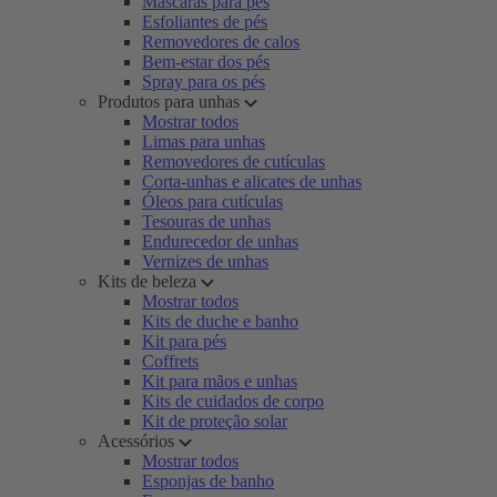
Máscaras para pés
Esfoliantes de pés
Removedores de calos
Bem-estar dos pés
Spray para os pés
Produtos para unhas
Mostrar todos
Limas para unhas
Removedores de cutículas
Corta-unhas e alicates de unhas
Óleos para cutículas
Tesouras de unhas
Endurecedor de unhas
Vernizes de unhas
Kits de beleza
Mostrar todos
Kits de duche e banho
Kit para pés
Coffrets
Kit para mãos e unhas
Kits de cuidados de corpo
Kit de proteção solar
Acessórios
Mostrar todos
Esponjas de banho