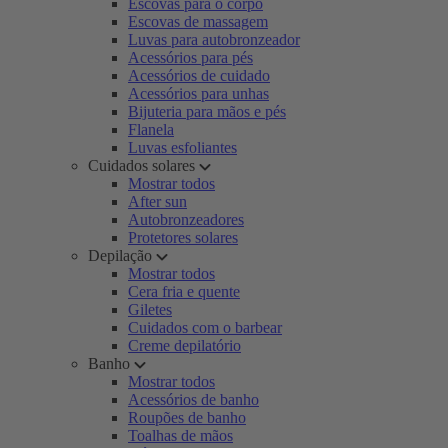
Escovas para o corpo
Escovas de massagem
Luvas para autobronzeador
Acessórios para pés
Acessórios de cuidado
Acessórios para unhas
Bijuteria para mãos e pés
Flanela
Luvas esfoliantes
Cuidados solares
Mostrar todos
After sun
Autobronzeadores
Protetores solares
Depilação
Mostrar todos
Cera fria e quente
Giletes
Cuidados com o barbear
Creme depilatório
Banho
Mostrar todos
Acessórios de banho
Roupões de banho
Toalhas de mãos