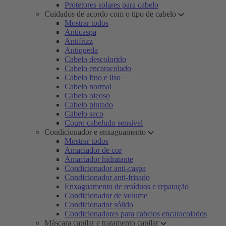
Protetores solares para cabelo
Cuidados de acordo com o tipo de cabelo
Mostrar todos
Anticaspa
Antifrizz
Antiqueda
Cabelo descolorido
Cabelo encaracolado
Cabelo fino e liso
Cabelo normal
Cabelo oleoso
Cabelo pintado
Cabelo seco
Couro cabeludo sensível
Condicionador e enxaguamento
Mostrar todos
Amaciador de cor
Amaciador hidratante
Condicionador anti-caspa
Condicionador anti-frisado
Enxaguamento de resíduos e reparação
Condicionador de volume
Condicionador sólido
Condicionadores para cabelos encaracolados
Máscara capilar e tratamento capilar