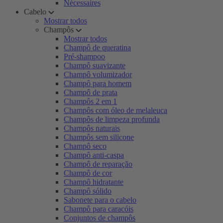
Nécessaires
Cabelo
Mostrar todos
Champôs
Mostrar todos
Champô de queratina
Pré-shampoo
Champô suavizante
Champô volumizador
Champô para homem
Champô de prata
Champôs 2 em 1
Champôs com óleo de melaleuca
Champôs de limpeza profunda
Champôs naturais
Champôs sem silicone
Champô seco
Champô anti-caspa
Champô de reparação
Champô de cor
Champô hidratante
Champô sólido
Sabonete para o cabelo
Champô para caracóis
Conjuntos de champôs