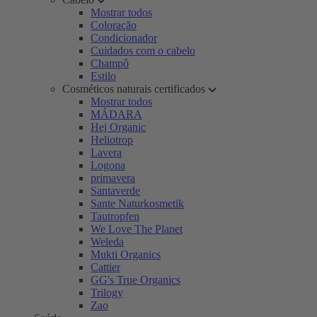
Mostrar todos
Coloração
Condicionador
Cuidados com o cabelo
Champô
Estilo
Cosméticos naturais certificados
Mostrar todos
MÁDARA
Hej Organic
Heliotrop
Lavera
Logona
primavera
Santaverde
Sante Naturkosmetik
Tautropfen
We Love The Planet
Weleda
Mukti Organics
Cattier
GG's True Organics
Trilogy
Zao