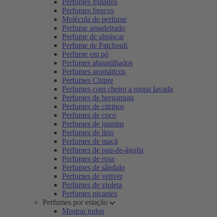
Perfumes frutados
Perfumes frescos
Molécula de perfume
Perfume amadeirado
Perfume de almíscar
Perfume de Patchouli
Perfume em pó
Perfumes abaunilhados
Perfumes aromáticos
Perfumes Chipre
Perfumes com cheiro a roupa lavada
Perfumes de bergamota
Perfumes de citrinos
Perfumes de coco
Perfumes de jasmim
Perfumes de lírio
Perfumes de maçã
Perfumes de pau-de-águila
Perfumes de rosa
Perfumes de sândalo
Perfumes de vetiver
Perfumes de violeta
Perfumes picantes
Perfumes por estação
Mostrar todos