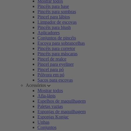
Mostrar todos
Pincéis para base
Pincéis para sombras
Pincel para lábios
Limpador de escovas
Pincéis para blush
Aplicadores
Conjuntos de pincéis
Escova para sobrancelhas
Pincéis para corretor
Pincéis para máscaras
Pincel de realce
Pincel para eyeliner
Pincel para pó
Pólvora em pó
Sacos para escovas
Acessórios
Mostrar todos
Afia-lápis
Espelhos de maquilhagem
Paletas vazias
Esponjas de maquilhagem
Esponjas Konjac
Unhas
Conjuntos