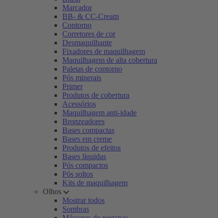
Marcador
BB- & CC-Cream
Contorno
Corretores de cor
Desmaquilhante
Fixadores de maquilhagem
Maquilhagem de alta cobertura
Paletas de contorno
Pós minerais
Primer
Produtos de cobertura
Acessórios
Maquilhagem anti-idade
Bronzeadores
Bases compactas
Bases em creme
Produtos de efeitos
Bases líquidas
Pós compactos
Pós soltos
Kits de maquilhagem
Olhos
Mostrar todos
Sombras
Máscaras de pestanas