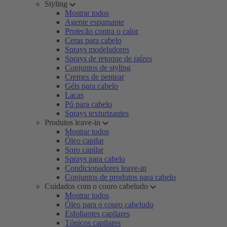
Styling
Mostrar todos
Agente espumante
Proteção contra o calor
Ceras para cabelo
Sprays modeladores
Sprays de retoque de raízes
Conjuntos de styling
Cremes de pentear
Géis para cabelo
Lacas
Pó para cabelo
Sprays texturizantes
Produtos leave-in
Mostrar todos
Óleo capilar
Soro capilar
Sprays para cabelo
Condicionadores leave-in
Conjuntos de produtos para cabelo
Cuidados com o couro cabeludo
Mostrar todos
Óleo para o couro cabeludo
Esfoliantes capilares
Tónicos capilares