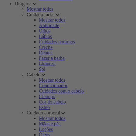
Drogaria
Mostrar todos
Cuidado facial
Mostrar todos
Anti-idade
Olhos
Lábios
Cuidados noturnos
Creche
Dentes
Fazer a barba
Limpeza
Sol
Cabelo
Mostrar todos
Condicionador
Cuidados com o cabelo
Champô
Cor do cabelo
Estilo
Cuidado corporal
Mostrar todos
Mãos e pés
Loções
Óleos