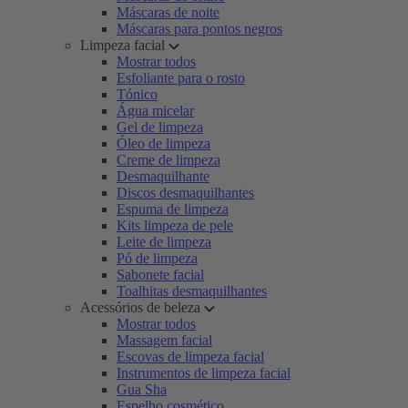
Máscaras de noite
Máscaras para pontos negros
Limpeza facial
Mostrar todos
Esfoliante para o rosto
Tónico
Água micelar
Gel de limpeza
Óleo de limpeza
Creme de limpeza
Desmaquilhante
Discos desmaquilhantes
Espuma de limpeza
Kits limpeza de pele
Leite de limpeza
Pó de limpeza
Sabonete facial
Toalhitas desmaquilhantes
Acessórios de beleza
Mostrar todos
Massagem facial
Escovas de limpeza facial
Instrumentos de limpeza facial
Gua Sha
Espelho cosmético