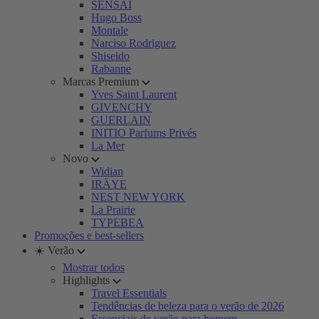
SENSAI
Hugo Boss
Montale
Narciso Rodriguez
Shiseido
Rabanne
Marcas Premium
Yves Saint Laurent
GIVENCHY
GUERLAIN
INITIO Parfums Privés
La Mer
Novo
Widian
IRÄYE
NEST NEW YORK
La Prairie
TYPEBEA
Promoções e best-sellers
☀️ Verão
Mostrar todos
Highlights
Travel Essentials
Tendências de beleza para o verão de 2026
Essenciais de verão para homem