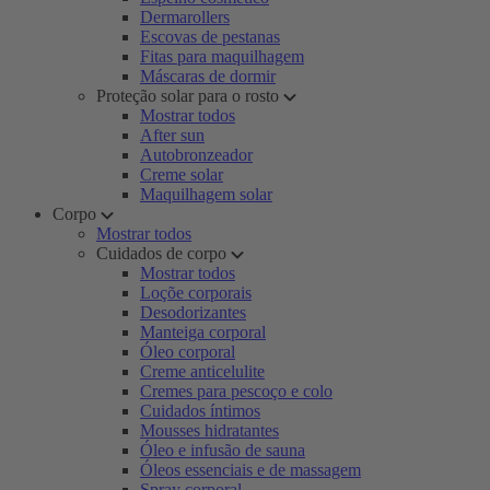
Dermarollers
Escovas de pestanas
Fitas para maquilhagem
Máscaras de dormir
Proteção solar para o rosto
Mostrar todos
After sun
Autobronzeador
Creme solar
Maquilhagem solar
Corpo
Mostrar todos
Cuidados de corpo
Mostrar todos
Loçõe corporais
Desodorizantes
Manteiga corporal
Óleo corporal
Creme anticelulite
Cremes para pescoço e colo
Cuidados íntimos
Mousses hidratantes
Óleo e infusão de sauna
Óleos essenciais e de massagem
Spray corporal