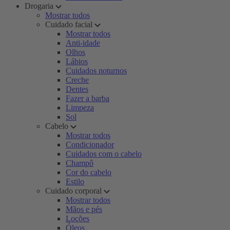
Drogaria
Mostrar todos
Cuidado facial
Mostrar todos
Anti-idade
Olhos
Lábios
Cuidados noturnos
Creche
Dentes
Fazer a barba
Limpeza
Sol
Cabelo
Mostrar todos
Condicionador
Cuidados com o cabelo
Champô
Cor do cabelo
Estilo
Cuidado corporal
Mostrar todos
Mãos e pés
Loções
Óleos