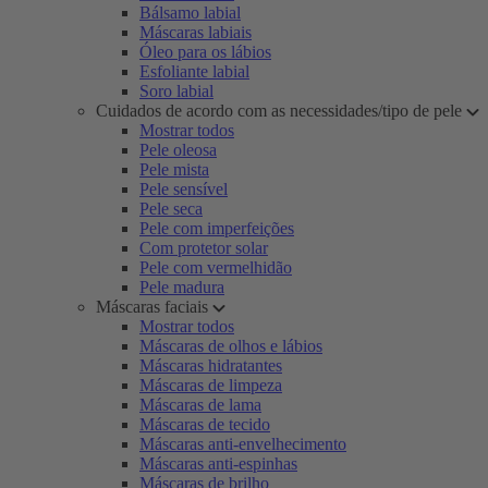
Bálsamo labial
Máscaras labiais
Óleo para os lábios
Esfoliante labial
Soro labial
Cuidados de acordo com as necessidades/tipo de pele
Mostrar todos
Pele oleosa
Pele mista
Pele sensível
Pele seca
Pele com imperfeições
Com protetor solar
Pele com vermelhidão
Pele madura
Máscaras faciais
Mostrar todos
Máscaras de olhos e lábios
Máscaras hidratantes
Máscaras de limpeza
Máscaras de lama
Máscaras de tecido
Máscaras anti-envelhecimento
Máscaras anti-espinhas
Máscaras de brilho