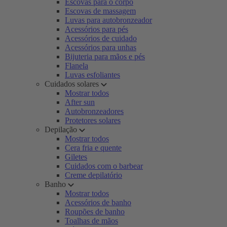
Escovas para o corpo
Escovas de massagem
Luvas para autobronzeador
Acessórios para pés
Acessórios de cuidado
Acessórios para unhas
Bijuteria para mãos e pés
Flanela
Luvas esfoliantes
Cuidados solares
Mostrar todos
After sun
Autobronzeadores
Protetores solares
Depilação
Mostrar todos
Cera fria e quente
Giletes
Cuidados com o barbear
Creme depilatório
Banho
Mostrar todos
Acessórios de banho
Roupões de banho
Toalhas de mãos