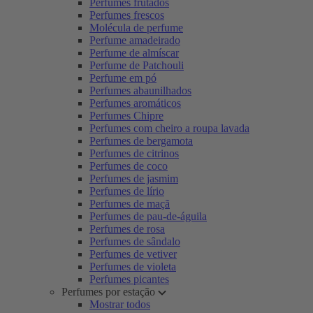
Perfumes frutados
Perfumes frescos
Molécula de perfume
Perfume amadeirado
Perfume de almíscar
Perfume de Patchouli
Perfume em pó
Perfumes abaunilhados
Perfumes aromáticos
Perfumes Chipre
Perfumes com cheiro a roupa lavada
Perfumes de bergamota
Perfumes de citrinos
Perfumes de coco
Perfumes de jasmim
Perfumes de lírio
Perfumes de maçã
Perfumes de pau-de-águila
Perfumes de rosa
Perfumes de sândalo
Perfumes de vetiver
Perfumes de violeta
Perfumes picantes
Perfumes por estação
Mostrar todos