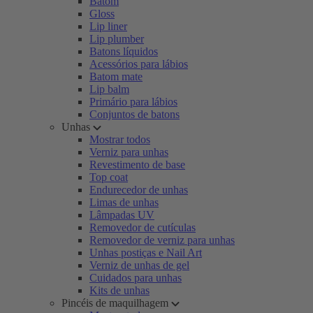
Batom
Gloss
Lip liner
Lip plumber
Batons líquidos
Acessórios para lábios
Batom mate
Lip balm
Primário para lábios
Conjuntos de batons
Unhas
Mostrar todos
Verniz para unhas
Revestimento de base
Top coat
Endurecedor de unhas
Limas de unhas
Lâmpadas UV
Removedor de cutículas
Removedor de verniz para unhas
Unhas postiças e Nail Art
Verniz de unhas de gel
Cuidados para unhas
Kits de unhas
Pincéis de maquilhagem