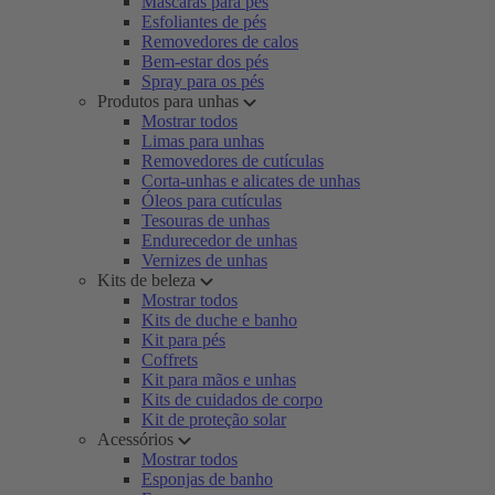
Máscaras para pés
Esfoliantes de pés
Removedores de calos
Bem-estar dos pés
Spray para os pés
Produtos para unhas
Mostrar todos
Limas para unhas
Removedores de cutículas
Corta-unhas e alicates de unhas
Óleos para cutículas
Tesouras de unhas
Endurecedor de unhas
Vernizes de unhas
Kits de beleza
Mostrar todos
Kits de duche e banho
Kit para pés
Coffrets
Kit para mãos e unhas
Kits de cuidados de corpo
Kit de proteção solar
Acessórios
Mostrar todos
Esponjas de banho