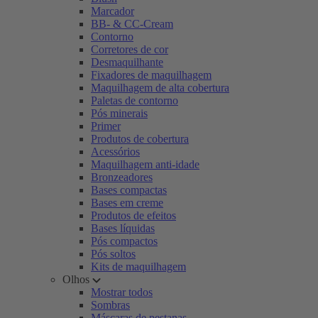
Marcador
BB- & CC-Cream
Contorno
Corretores de cor
Desmaquilhante
Fixadores de maquilhagem
Maquilhagem de alta cobertura
Paletas de contorno
Pós minerais
Primer
Produtos de cobertura
Acessórios
Maquilhagem anti-idade
Bronzeadores
Bases compactas
Bases em creme
Produtos de efeitos
Bases líquidas
Pós compactos
Pós soltos
Kits de maquilhagem
Olhos
Mostrar todos
Sombras
Máscaras de pestanas