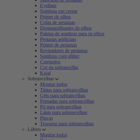
Eyeliner
Sombras em creme
Primer de olhos
Colas de pestanas
Desmaquilhantes de olhos
Paletas de sombras para os olhos
Pestanas artificiais
Primer de pestanas
Reviradores de pestanas
Sombras com glitter
Conjuntos
Cor da sobrancelha
Kajal
Sobrancelhas
Mostrar todos
Tintas para sobrancelhas
Géis para sobrancelhas
Pomadas para sobrancelhas
Pó para sobrancelhas
Lápis para sobrancelhas
Pinças
Tesouras para sobrancelhas
Lábios
Mostrar todos