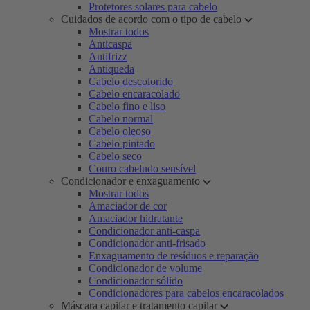
Protetores solares para cabelo
Cuidados de acordo com o tipo de cabelo
Mostrar todos
Anticaspa
Antifrizz
Antiqueda
Cabelo descolorido
Cabelo encaracolado
Cabelo fino e liso
Cabelo normal
Cabelo oleoso
Cabelo pintado
Cabelo seco
Couro cabeludo sensível
Condicionador e enxaguamento
Mostrar todos
Amaciador de cor
Amaciador hidratante
Condicionador anti-caspa
Condicionador anti-frisado
Enxaguamento de resíduos e reparação
Condicionador de volume
Condicionador sólido
Condicionadores para cabelos encaracolados
Máscara capilar e tratamento capilar