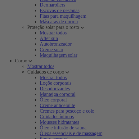
Dermarollers
Escovas de pestanas
Fitas para maquilhagem
Máscaras de dormir
Proteção solar para o rosto
Mostrar todos
After sun
Autobronzeador
Creme solar
Maquilhagem solar
Corpo
Mostrar todos
Cuidados de corpo
Mostrar todos
Loçõe corporais
Desodorizantes
Manteiga corporal
Óleo corporal
Creme anticelulite
Cremes para pescoço e colo
Cuidados íntimos
Mousses hidratantes
Óleo e infusão de sauna
Óleos essenciais e de massagem
Spray corporal