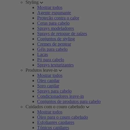
Styling
Mostrar todos
Agente espumante
Proteção contra o calor
Ceras para cabelo
Sprays modeladores
Sprays de retoque de raízes
Conjuntos de styling
Cremes de pentear
Géis para cabelo
Lacas
Pó para cabelo
Sprays texturizantes
Produtos leave-in
Mostrar todos
Óleo capilar
Soro capilar
Sprays para cabelo
Condicionadores leave-in
Conjuntos de produtos para cabelo
Cuidados com o couro cabeludo
Mostrar todos
Óleo para o couro cabeludo
Esfoliantes capilares
Tónicos capilares