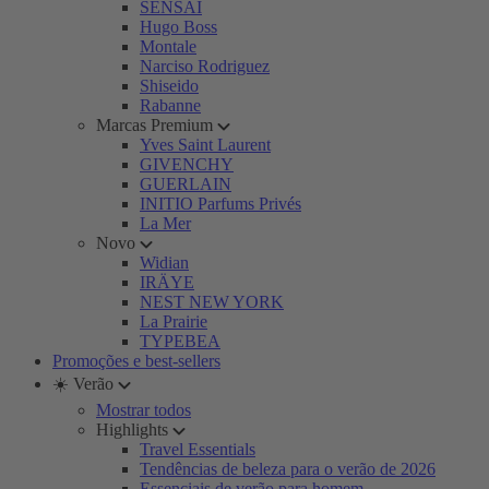
SENSAI
Hugo Boss
Montale
Narciso Rodriguez
Shiseido
Rabanne
Marcas Premium
Yves Saint Laurent
GIVENCHY
GUERLAIN
INITIO Parfums Privés
La Mer
Novo
Widian
IRÄYE
NEST NEW YORK
La Prairie
TYPEBEA
Promoções e best-sellers
☀️ Verão
Mostrar todos
Highlights
Travel Essentials
Tendências de beleza para o verão de 2026
Essenciais de verão para homem