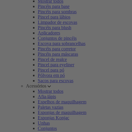
Mostrar todos
Pincéis para base
Pincéis para sombras
Pincel para lábios
Limpador de escovas
Pincéis para blush
Aplicadores
Conjuntos de pincéis
Escova para sobrancelhas
Pincéis para corretor
Pincéis para máscaras
Pincel de realce
Pincel para eyeliner
Pincel para pó
Pólvora em pó
Sacos para escovas
Acessórios
Mostrar todos
Afia-lápis
Espelhos de maquilhagem
Paletas vazias
Esponjas de maquilhagem
Esponjas Konjac
Unhas
Conjuntos