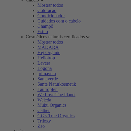
Mostrar todos
Coloração
Condicionador
Cuidados com o cabelo
Champô
Estilo
Cosméticos naturais certificados
Mostrar todos
MÁDARA
Hej Organic
Heliotrop
Lavera
Logona
primavera
Santaverde
Sante Naturkosmetik
Tautropfen
We Love The Planet
Weleda
Mukti Organics
Cattier
GG's True Organics
Trilogy
Zao