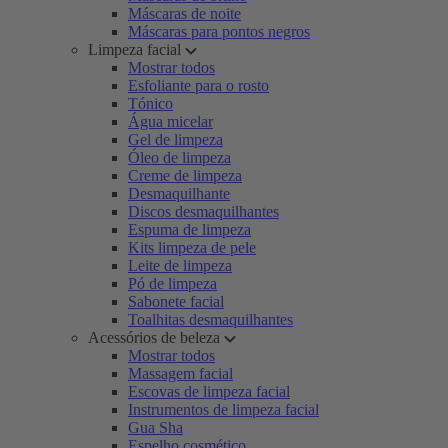
Máscaras de noite
Máscaras para pontos negros
Limpeza facial
Mostrar todos
Esfoliante para o rosto
Tónico
Água micelar
Gel de limpeza
Óleo de limpeza
Creme de limpeza
Desmaquilhante
Discos desmaquilhantes
Espuma de limpeza
Kits limpeza de pele
Leite de limpeza
Pó de limpeza
Sabonete facial
Toalhitas desmaquilhantes
Acessórios de beleza
Mostrar todos
Massagem facial
Escovas de limpeza facial
Instrumentos de limpeza facial
Gua Sha
Espelho cosmético