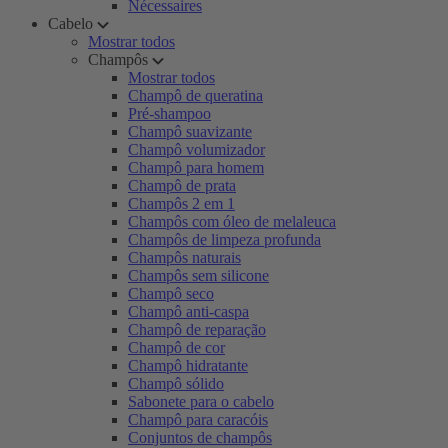
Nécessaires
Cabelo
Mostrar todos
Champôs
Mostrar todos
Champô de queratina
Pré-shampoo
Champô suavizante
Champô volumizador
Champô para homem
Champô de prata
Champôs 2 em 1
Champôs com óleo de melaleuca
Champôs de limpeza profunda
Champôs naturais
Champôs sem silicone
Champô seco
Champô anti-caspa
Champô de reparação
Champô de cor
Champô hidratante
Champô sólido
Sabonete para o cabelo
Champô para caracóis
Conjuntos de champôs