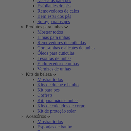
Máscaras para pés
Esfoliantes de pés
Removedores de calos
Bem-estar dos pés
Spray para os pés
Produtos para unhas
Mostrar todos
Limas para unhas
Removedores de cutículas
Corta-unhas e alicates de unhas
Óleos para cutículas
Tesouras de unhas
Endurecedor de unhas
Vernizes de unhas
Kits de beleza
Mostrar todos
Kits de duche e banho
Kit para pés
Coffrets
Kit para mãos e unhas
Kits de cuidados de corpo
Kit de proteção solar
Acessórios
Mostrar todos
Esponjas de banho