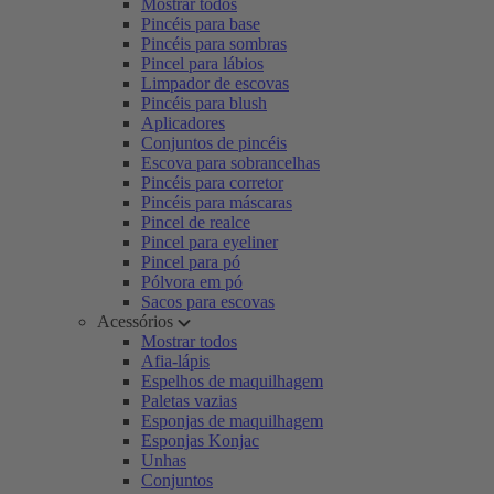
Mostrar todos
Pincéis para base
Pincéis para sombras
Pincel para lábios
Limpador de escovas
Pincéis para blush
Aplicadores
Conjuntos de pincéis
Escova para sobrancelhas
Pincéis para corretor
Pincéis para máscaras
Pincel de realce
Pincel para eyeliner
Pincel para pó
Pólvora em pó
Sacos para escovas
Acessórios
Mostrar todos
Afia-lápis
Espelhos de maquilhagem
Paletas vazias
Esponjas de maquilhagem
Esponjas Konjac
Unhas
Conjuntos