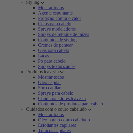
Styling
Mostrar todos
Agente espumante
Proteção contra o calor
Ceras para cabelo
Sprays modeladores
Sprays de retoque de raízes
Conjuntos de styling
Cremes de pentear
Géis para cabelo
Lacas
Pó para cabelo
Sprays texturizantes
Produtos leave-in
Mostrar todos
Óleo capilar
Soro capilar
Sprays para cabelo
Condicionadores leave-in
Conjuntos de produtos para cabelo
Cuidados com o couro cabeludo
Mostrar todos
Óleo para o couro cabeludo
Esfoliantes capilares
Tónicos capilares