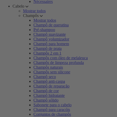
Nécessaires
Cabelo
Mostrar todos
Champôs
Mostrar todos
Champô de queratina
Pré-shampoo
Champô suavizante
Champô volumizador
Champô para homem
Champô de prata
Champôs 2 em 1
Champôs com óleo de melaleuca
Champôs de limpeza profunda
Champôs naturais
Champôs sem silicone
Champô seco
Champô anti-caspa
Champô de reparação
Champô de cor
Champô hidratante
Champô sólido
Sabonete para o cabelo
Champô para caracóis
Conjuntos de champôs