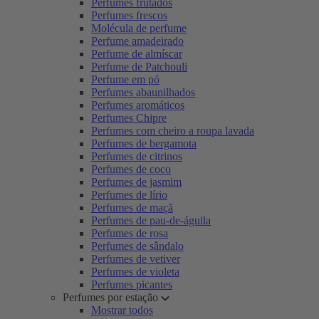
Perfumes frutados
Perfumes frescos
Molécula de perfume
Perfume amadeirado
Perfume de almíscar
Perfume de Patchouli
Perfume em pó
Perfumes abaunilhados
Perfumes aromáticos
Perfumes Chipre
Perfumes com cheiro a roupa lavada
Perfumes de bergamota
Perfumes de citrinos
Perfumes de coco
Perfumes de jasmim
Perfumes de lírio
Perfumes de maçã
Perfumes de pau-de-águila
Perfumes de rosa
Perfumes de sândalo
Perfumes de vetiver
Perfumes de violeta
Perfumes picantes
Perfumes por estação
Mostrar todos