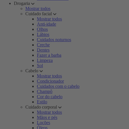
Drogaria
Mostrar todos
Cuidado facial
Mostrar todos
Anti-idade
Olhos
Lábios
Cuidados noturnos
Creche
Dentes
Fazer a barba
Limpeza
Sol
Cabelo
Mostrar todos
Condicionador
Cuidados com o cabelo
Champô
Cor do cabelo
Estilo
Cuidado corporal
Mostrar todos
Mãos e pés
Loções
Óleos