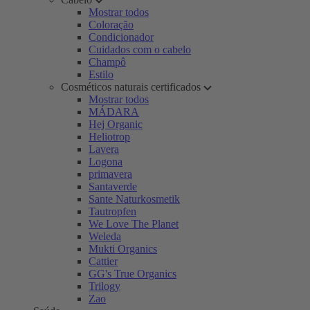
Mostrar todos
Coloração
Condicionador
Cuidados com o cabelo
Champô
Estilo
Cosméticos naturais certificados
Mostrar todos
MÁDARA
Hej Organic
Heliotrop
Lavera
Logona
primavera
Santaverde
Sante Naturkosmetik
Tautropfen
We Love The Planet
Weleda
Mukti Organics
Cattier
GG's True Organics
Trilogy
Zao