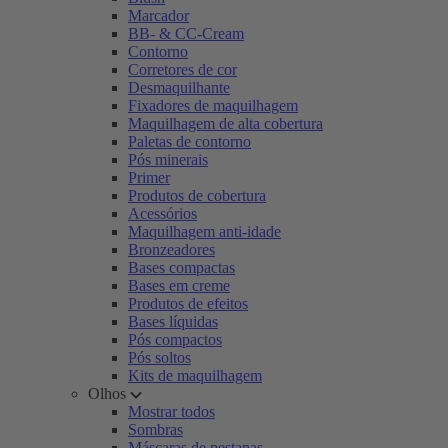
Marcador
BB- & CC-Cream
Contorno
Corretores de cor
Desmaquilhante
Fixadores de maquilhagem
Maquilhagem de alta cobertura
Paletas de contorno
Pós minerais
Primer
Produtos de cobertura
Acessórios
Maquilhagem anti-idade
Bronzeadores
Bases compactas
Bases em creme
Produtos de efeitos
Bases líquidas
Pós compactos
Pós soltos
Kits de maquilhagem
Olhos
Mostrar todos
Sombras
Máscaras de pestanas