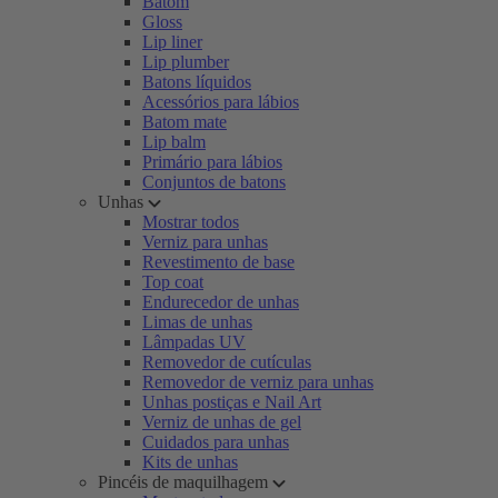
Batom
Gloss
Lip liner
Lip plumber
Batons líquidos
Acessórios para lábios
Batom mate
Lip balm
Primário para lábios
Conjuntos de batons
Unhas
Mostrar todos
Verniz para unhas
Revestimento de base
Top coat
Endurecedor de unhas
Limas de unhas
Lâmpadas UV
Removedor de cutículas
Removedor de verniz para unhas
Unhas postiças e Nail Art
Verniz de unhas de gel
Cuidados para unhas
Kits de unhas
Pincéis de maquilhagem