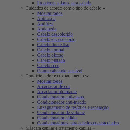
Protetores solares para cabelo
Cuidados de acordo com o tipo de cabelo
Mostrar todos
Anticaspa
Antifrizz
Antiqueda
Cabelo descolorido
Cabelo encaracolado
Cabelo fino e liso
Cabelo normal
Cabelo oleoso
Cabelo pintado
Cabelo seco
Couro cabeludo sensível
Condicionador e enxaguamento
Mostrar todos
Amaciador de cor
Amaciador hidratante
Condicionador anti-caspa
Condicionador anti-frisado
Enxaguamento de resíduos e reparação
Condicionador de volume
Condicionador sólido
Condicionadores para cabelos encaracolados
Máscara capilar e tratamento capilar