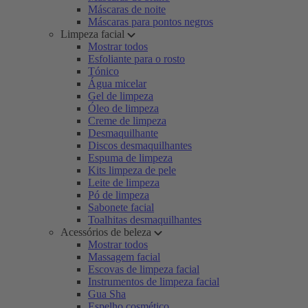
Máscaras de noite
Máscaras para pontos negros
Limpeza facial
Mostrar todos
Esfoliante para o rosto
Tónico
Água micelar
Gel de limpeza
Óleo de limpeza
Creme de limpeza
Desmaquilhante
Discos desmaquilhantes
Espuma de limpeza
Kits limpeza de pele
Leite de limpeza
Pó de limpeza
Sabonete facial
Toalhitas desmaquilhantes
Acessórios de beleza
Mostrar todos
Massagem facial
Escovas de limpeza facial
Instrumentos de limpeza facial
Gua Sha
Espelho cosmético