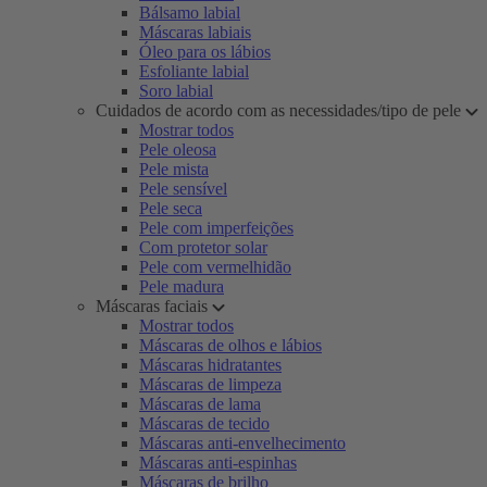
Bálsamo labial
Máscaras labiais
Óleo para os lábios
Esfoliante labial
Soro labial
Cuidados de acordo com as necessidades/tipo de pele
Mostrar todos
Pele oleosa
Pele mista
Pele sensível
Pele seca
Pele com imperfeições
Com protetor solar
Pele com vermelhidão
Pele madura
Máscaras faciais
Mostrar todos
Máscaras de olhos e lábios
Máscaras hidratantes
Máscaras de limpeza
Máscaras de lama
Máscaras de tecido
Máscaras anti-envelhecimento
Máscaras anti-espinhas
Máscaras de brilho