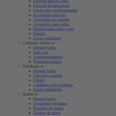
Escovas para o corpo
Escovas de massagem
Luvas para autobronzeador
Acessórios para pés
Acessórios de cuidado
Acessórios para unhas
Bijuteria para mãos e pés
Flanela
Luvas esfoliantes
Cuidados solares
Mostrar todos
After sun
Autobronzeadores
Protetores solares
Depilação
Mostrar todos
Cera fria e quente
Giletes
Cuidados com o barbear
Creme depilatório
Banho
Mostrar todos
Acessórios de banho
Roupões de banho
Toalhas de mãos