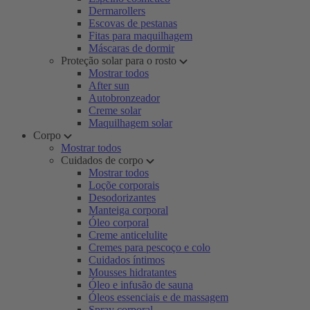
Dermarollers
Escovas de pestanas
Fitas para maquilhagem
Máscaras de dormir
Proteção solar para o rosto
Mostrar todos
After sun
Autobronzeador
Creme solar
Maquilhagem solar
Corpo
Mostrar todos
Cuidados de corpo
Mostrar todos
Loçõe corporais
Desodorizantes
Manteiga corporal
Óleo corporal
Creme anticelulite
Cremes para pescoço e colo
Cuidados íntimos
Mousses hidratantes
Óleo e infusão de sauna
Óleos essenciais e de massagem
Spray corporal