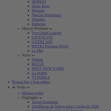
SENSAI
Hugo Boss
Montale
Narciso Rodriguez
Shiseido
Rabanne
Marcas Premium
Yves Saint Laurent
GIVENCHY
GUERLAIN
INITIO Parfums Privés
La Mer
Novo
Widian
IRÄYE
NEST NEW YORK
La Prairie
TYPEBEA
Promoções e best-sellers
☀️ Verão
Mostrar todos
Highlights
Travel Essentials
Tendências de beleza para o verão de 2026
Essenciais de verão para homem