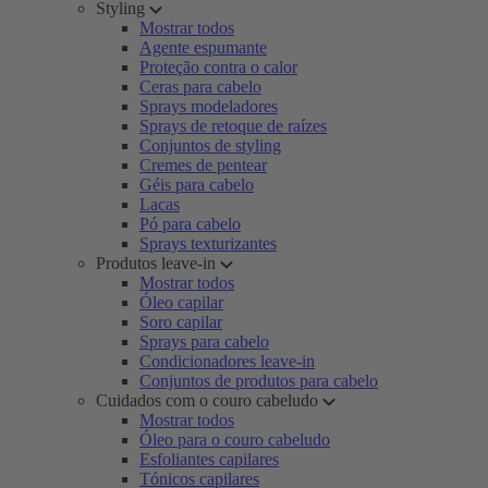
Styling
Mostrar todos
Agente espumante
Proteção contra o calor
Ceras para cabelo
Sprays modeladores
Sprays de retoque de raízes
Conjuntos de styling
Cremes de pentear
Géis para cabelo
Lacas
Pó para cabelo
Sprays texturizantes
Produtos leave-in
Mostrar todos
Óleo capilar
Soro capilar
Sprays para cabelo
Condicionadores leave-in
Conjuntos de produtos para cabelo
Cuidados com o couro cabeludo
Mostrar todos
Óleo para o couro cabeludo
Esfoliantes capilares
Tónicos capilares