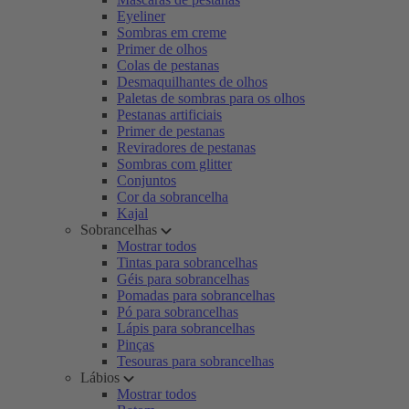
Eyeliner
Sombras em creme
Primer de olhos
Colas de pestanas
Desmaquilhantes de olhos
Paletas de sombras para os olhos
Pestanas artificiais
Primer de pestanas
Reviradores de pestanas
Sombras com glitter
Conjuntos
Cor da sobrancelha
Kajal
Sobrancelhas
Mostrar todos
Tintas para sobrancelhas
Géis para sobrancelhas
Pomadas para sobrancelhas
Pó para sobrancelhas
Lápis para sobrancelhas
Pinças
Tesouras para sobrancelhas
Lábios
Mostrar todos