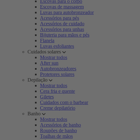
Escovas para o corpo
Escovas de massagem
Luvas para autobronzeador
Acessórios para pés
Acessórios de cuidado
Acessórios para unhas
Bijuteria para mãos e pés
Flanela
Luvas esfoliantes
Cuidados solares
Mostrar todos
After sun
Autobronzeadores
Protetores solares
Depilação
Mostrar todos
Cera fria e quente
Giletes
Cuidados com o barbear
Creme depilatório
Banho
Mostrar todos
Acessórios de banho
Roupões de banho
Toalhas de mãos