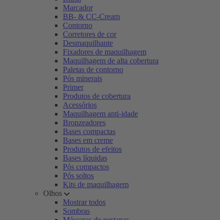
Marcador
BB- & CC-Cream
Contorno
Corretores de cor
Desmaquilhante
Fixadores de maquilhagem
Maquilhagem de alta cobertura
Paletas de contorno
Pós minerais
Primer
Produtos de cobertura
Acessórios
Maquilhagem anti-idade
Bronzeadores
Bases compactas
Bases em creme
Produtos de efeitos
Bases líquidas
Pós compactos
Pós soltos
Kits de maquilhagem
Olhos
Mostrar todos
Sombras
Máscaras de pestanas