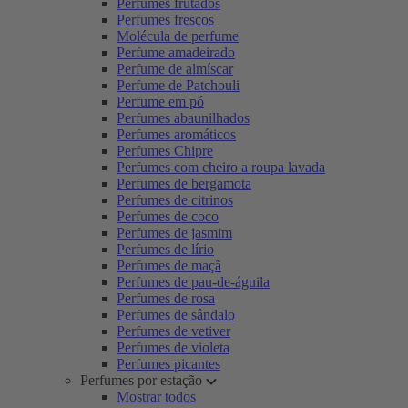
Perfumes frutados
Perfumes frescos
Molécula de perfume
Perfume amadeirado
Perfume de almíscar
Perfume de Patchouli
Perfume em pó
Perfumes abaunilhados
Perfumes aromáticos
Perfumes Chipre
Perfumes com cheiro a roupa lavada
Perfumes de bergamota
Perfumes de citrinos
Perfumes de coco
Perfumes de jasmim
Perfumes de lírio
Perfumes de maçã
Perfumes de pau-de-águila
Perfumes de rosa
Perfumes de sândalo
Perfumes de vetiver
Perfumes de violeta
Perfumes picantes
Perfumes por estação
Mostrar todos