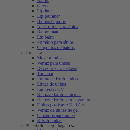
Batom
Gloss
Lip liner
Lip plumber
Batons líquidos
Acessórios para lábios
Batom mate
Lip balm
Primário para lábios
Conjuntos de batons
Unhas
Mostrar todos
Verniz para unhas
Revestimento de base
Top coat
Endurecedor de unhas
Limas de unhas
Lâmpadas UV
Removedor de cutículas
Removedor de verniz para unhas
Unhas postiças e Nail Art
Verniz de unhas de gel
Cuidados para unhas
Kits de unhas
Pincéis de maquilhagem