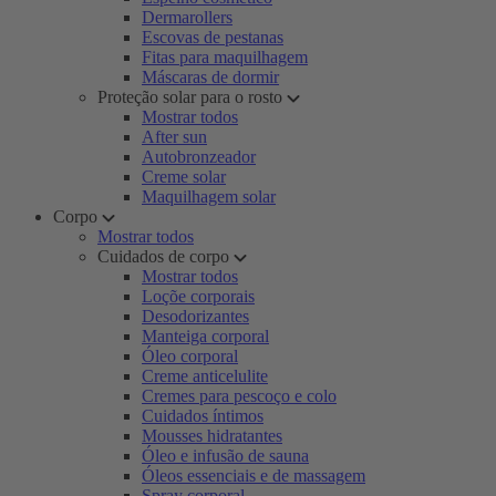
Dermarollers
Escovas de pestanas
Fitas para maquilhagem
Máscaras de dormir
Proteção solar para o rosto
Mostrar todos
After sun
Autobronzeador
Creme solar
Maquilhagem solar
Corpo
Mostrar todos
Cuidados de corpo
Mostrar todos
Loçõe corporais
Desodorizantes
Manteiga corporal
Óleo corporal
Creme anticelulite
Cremes para pescoço e colo
Cuidados íntimos
Mousses hidratantes
Óleo e infusão de sauna
Óleos essenciais e de massagem
Spray corporal