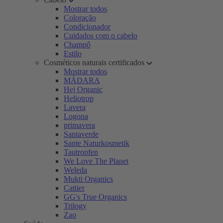
Mostrar todos
Coloração
Condicionador
Cuidados com o cabelo
Champô
Estilo
Cosméticos naturais certificados
Mostrar todos
MÁDARA
Hej Organic
Heliotrop
Lavera
Logona
primavera
Santaverde
Sante Naturkosmetik
Tautropfen
We Love The Planet
Weleda
Mukti Organics
Cattier
GG's True Organics
Trilogy
Zao