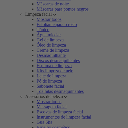
Máscaras de noite
Máscaras para pontos negros
Limpeza facial
Mostrar todos
Esfoliante para o rosto
Tónico
Água micelar
Gel de limpeza
Óleo de limpeza
Creme de limpeza
Desmaquilhante
Discos desmaquilhantes
Espuma de limpeza
Kits limpeza de pele
Leite de limpeza
Pó de limpeza
Sabonete facial
Toalhitas desmaquilhantes
Acessórios de beleza
Mostrar todos
Massagem facial
Escovas de limpeza facial
Instrumentos de limpeza facial
Gua Sha
Espelho cosmético