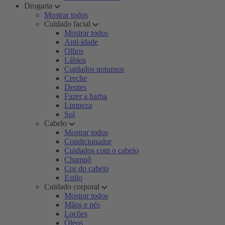
Drogaria
Mostrar todos
Cuidado facial
Mostrar todos
Anti-idade
Olhos
Lábios
Cuidados noturnos
Creche
Dentes
Fazer a barba
Limpeza
Sol
Cabelo
Mostrar todos
Condicionador
Cuidados com o cabelo
Champô
Cor do cabelo
Estilo
Cuidado corporal
Mostrar todos
Mãos e pés
Loções
Óleos