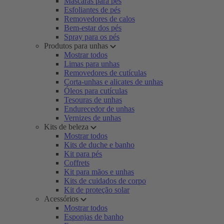
Máscaras para pés
Esfoliantes de pés
Removedores de calos
Bem-estar dos pés
Spray para os pés
Produtos para unhas
Mostrar todos
Limas para unhas
Removedores de cutículas
Corta-unhas e alicates de unhas
Óleos para cutículas
Tesouras de unhas
Endurecedor de unhas
Vernizes de unhas
Kits de beleza
Mostrar todos
Kits de duche e banho
Kit para pés
Coffrets
Kit para mãos e unhas
Kits de cuidados de corpo
Kit de proteção solar
Acessórios
Mostrar todos
Esponjas de banho