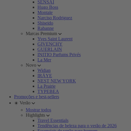
SENSAI
Hugo Boss
Montale
Narciso Rodriguez
Shiseido
Rabanne
Marcas Premium
Yves Saint Laurent
GIVENCHY
GUERLAIN
INITIO Parfums Privés
La Mer
Novo
Widian
IRÄYE
NEST NEW YORK
La Prairie
TYPEBEA
Promoções e best-sellers
☀️ Verão
Mostrar todos
Highlights
Travel Essentials
Tendências de beleza para o verão de 2026
Essenciais de verão para homem