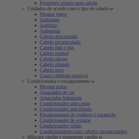
Protetores solares para cabelo
Cuidados de acordo com o tipo de cabelo
Mostrar todos
Anticaspa
Antifrizz
Antiqueda
Cabelo descolorido
Cabelo encaracolado
Cabelo fino e liso
Cabelo normal
Cabelo oleoso
Cabelo pintado
Cabelo seco
Couro cabeludo sensível
Condicionador e enxaguamento
Mostrar todos
Amaciador de cor
Amaciador hidratante
Condicionador anti-caspa
Condicionador anti-frisado
Enxaguamento de resíduos e reparação
Condicionador de volume
Condicionador sólido
Condicionadores para cabelos encaracolados
Máscara capilar e tratamento capilar