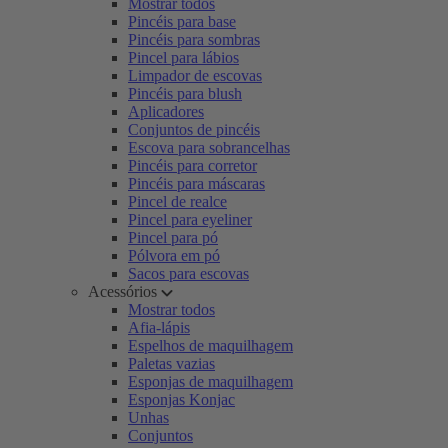
Mostrar todos
Pincéis para base
Pincéis para sombras
Pincel para lábios
Limpador de escovas
Pincéis para blush
Aplicadores
Conjuntos de pincéis
Escova para sobrancelhas
Pincéis para corretor
Pincéis para máscaras
Pincel de realce
Pincel para eyeliner
Pincel para pó
Pólvora em pó
Sacos para escovas
Acessórios
Mostrar todos
Afia-lápis
Espelhos de maquilhagem
Paletas vazias
Esponjas de maquilhagem
Esponjas Konjac
Unhas
Conjuntos