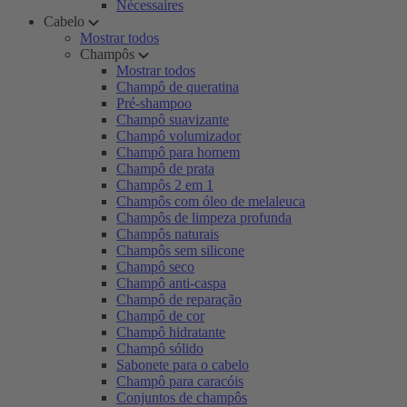
Nécessaires
Cabelo
Mostrar todos
Champôs
Mostrar todos
Champô de queratina
Pré-shampoo
Champô suavizante
Champô volumizador
Champô para homem
Champô de prata
Champôs 2 em 1
Champôs com óleo de melaleuca
Champôs de limpeza profunda
Champôs naturais
Champôs sem silicone
Champô seco
Champô anti-caspa
Champô de reparação
Champô de cor
Champô hidratante
Champô sólido
Sabonete para o cabelo
Champô para caracóis
Conjuntos de champôs