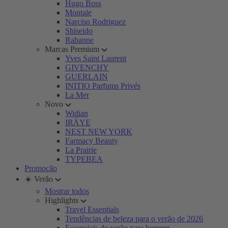
Hugo Boss
Montale
Narciso Rodriguez
Shiseido
Rabanne
Marcas Premium
Yves Saint Laurent
GIVENCHY
GUERLAIN
INITIO Parfums Privés
La Mer
Novo
Widian
IRÄYE
NEST NEW YORK
Farmacy Beauty
La Prairie
TYPEBEA
Promoção
☀️ Verão
Mostrar todos
Highlights
Travel Essentials
Tendências de beleza para o verão de 2026
Essenciais de verão para homem