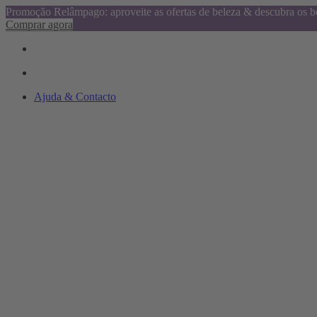
Promoção Relâmpago: aproveite as ofertas de beleza & descubra os be
Comprar agora
Ajuda & Contacto