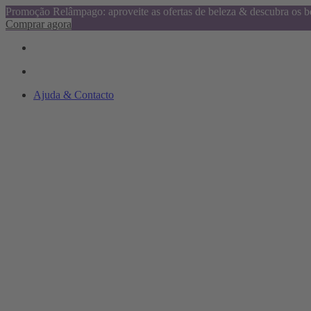
Promoção Relâmpago: aproveite as ofertas de beleza & descubra os be
Comprar agora
Ajuda & Contacto