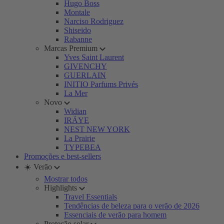
Hugo Boss
Montale
Narciso Rodriguez
Shiseido
Rabanne
Marcas Premium
Yves Saint Laurent
GIVENCHY
GUERLAIN
INITIO Parfums Privés
La Mer
Novo
Widian
IRÄYE
NEST NEW YORK
La Prairie
TYPEBEA
Promoções e best-sellers
☀️ Verão
Mostrar todos
Highlights
Travel Essentials
Tendências de beleza para o verão de 2026
Essenciais de verão para homem
Proteção solar