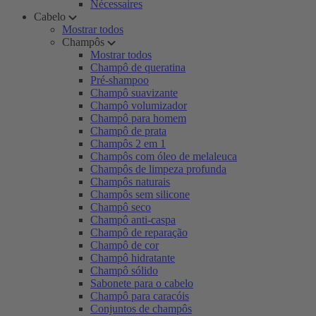
Nécessaires
Cabelo
Mostrar todos
Champôs
Mostrar todos
Champô de queratina
Pré-shampoo
Champô suavizante
Champô volumizador
Champô para homem
Champô de prata
Champôs 2 em 1
Champôs com óleo de melaleuca
Champôs de limpeza profunda
Champôs naturais
Champôs sem silicone
Champô seco
Champô anti-caspa
Champô de reparação
Champô de cor
Champô hidratante
Champô sólido
Sabonete para o cabelo
Champô para caracóis
Conjuntos de champôs