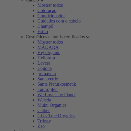
Mostrar todos
Coloração
Condicionador
Cuidados com o cabelo
Champô
Estilo
Cosméticos naturais certificados
Mostrar todos
MÁDARA
Hej Organic
Heliotrop
Lavera
Logona
primavera
Santaverde
Sante Naturkosmetik
Tautropfen
We Love The Planet
Weleda
Mukti Organics
Cattier
GG's True Organics
Trilogy
Zao