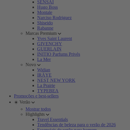
SENSAI
Hugo Boss
Montale
Narciso Rodriguez
Shiseido
Rabanne
Marcas Premium
Yves Saint Laurent
GIVENCHY
GUERLAIN
INITIO Parfums Privés
La Mer
Novo
Widian
IRÄYE
NEST NEW YORK
La Prairie
TYPEBEA
Promoções e best-sellers
☀️ Verão
Mostrar todos
Highlights
Travel Essentials
Tendências de beleza para o verão de 2026
Essenciais de verão para homem