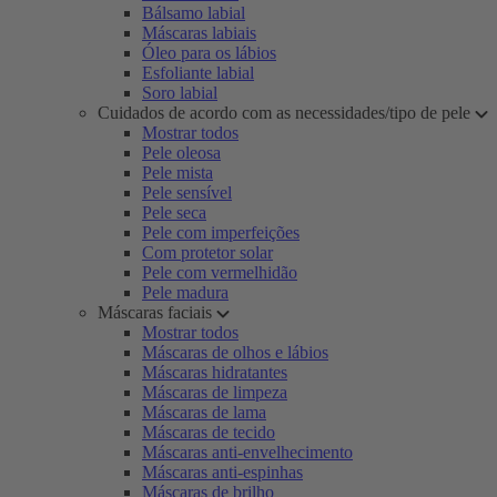
Bálsamo labial
Máscaras labiais
Óleo para os lábios
Esfoliante labial
Soro labial
Cuidados de acordo com as necessidades/tipo de pele
Mostrar todos
Pele oleosa
Pele mista
Pele sensível
Pele seca
Pele com imperfeições
Com protetor solar
Pele com vermelhidão
Pele madura
Máscaras faciais
Mostrar todos
Máscaras de olhos e lábios
Máscaras hidratantes
Máscaras de limpeza
Máscaras de lama
Máscaras de tecido
Máscaras anti-envelhecimento
Máscaras anti-espinhas
Máscaras de brilho