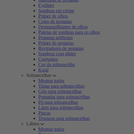
Eyeliner
Sombras em creme
Primer de olhos
Colas de pestanas
Desmaquilhantes de olhos
Paletas de sombras para os olhos
Pestanas artificiais
Primer de pestanas
Reviradores de pestanas
Sombras com glitter
Conjuntos
Cor da sobrancelha
Kajal
Sobrancelhas
Mostrar todos
Tintas para sobrancelhas
Géis para sobrancelhas
Pomadas para sobrancelhas
Pó para sobrancelhas
Lápis para sobrancelhas
Pinças
Tesouras para sobrancelhas
Lábios
Mostrar todos