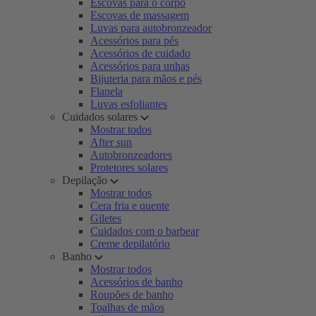
Escovas para o corpo
Escovas de massagem
Luvas para autobronzeador
Acessórios para pés
Acessórios de cuidado
Acessórios para unhas
Bijuteria para mãos e pés
Flanela
Luvas esfoliantes
Cuidados solares
Mostrar todos
After sun
Autobronzeadores
Protetores solares
Depilação
Mostrar todos
Cera fria e quente
Giletes
Cuidados com o barbear
Creme depilatório
Banho
Mostrar todos
Acessórios de banho
Roupões de banho
Toalhas de mãos