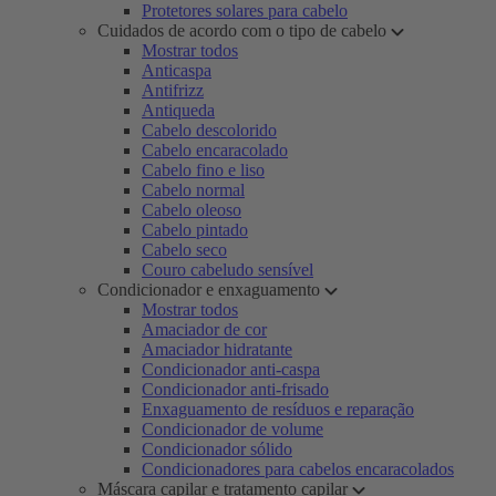
Protetores solares para cabelo
Cuidados de acordo com o tipo de cabelo
Mostrar todos
Anticaspa
Antifrizz
Antiqueda
Cabelo descolorido
Cabelo encaracolado
Cabelo fino e liso
Cabelo normal
Cabelo oleoso
Cabelo pintado
Cabelo seco
Couro cabeludo sensível
Condicionador e enxaguamento
Mostrar todos
Amaciador de cor
Amaciador hidratante
Condicionador anti-caspa
Condicionador anti-frisado
Enxaguamento de resíduos e reparação
Condicionador de volume
Condicionador sólido
Condicionadores para cabelos encaracolados
Máscara capilar e tratamento capilar