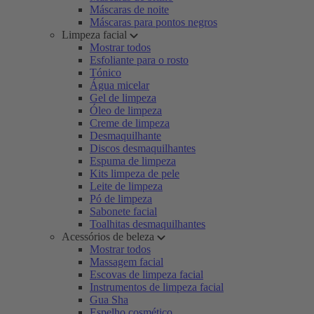
Máscaras de noite
Máscaras para pontos negros
Limpeza facial
Mostrar todos
Esfoliante para o rosto
Tónico
Água micelar
Gel de limpeza
Óleo de limpeza
Creme de limpeza
Desmaquilhante
Discos desmaquilhantes
Espuma de limpeza
Kits limpeza de pele
Leite de limpeza
Pó de limpeza
Sabonete facial
Toalhitas desmaquilhantes
Acessórios de beleza
Mostrar todos
Massagem facial
Escovas de limpeza facial
Instrumentos de limpeza facial
Gua Sha
Espelho cosmético