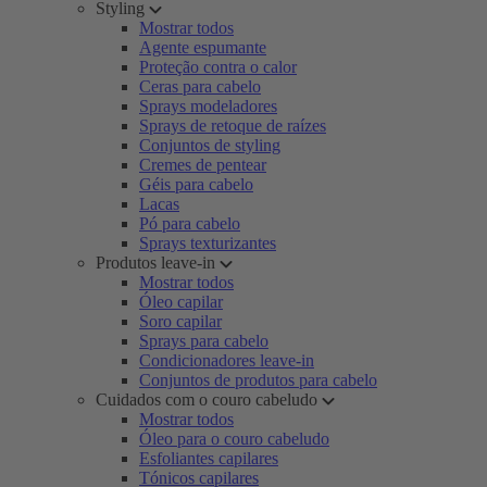
Styling
Mostrar todos
Agente espumante
Proteção contra o calor
Ceras para cabelo
Sprays modeladores
Sprays de retoque de raízes
Conjuntos de styling
Cremes de pentear
Géis para cabelo
Lacas
Pó para cabelo
Sprays texturizantes
Produtos leave-in
Mostrar todos
Óleo capilar
Soro capilar
Sprays para cabelo
Condicionadores leave-in
Conjuntos de produtos para cabelo
Cuidados com o couro cabeludo
Mostrar todos
Óleo para o couro cabeludo
Esfoliantes capilares
Tónicos capilares