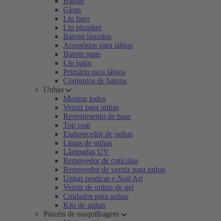
Batom
Gloss
Lip liner
Lip plumber
Batons líquidos
Acessórios para lábios
Batom mate
Lip balm
Primário para lábios
Conjuntos de batons
Unhas
Mostrar todos
Verniz para unhas
Revestimento de base
Top coat
Endurecedor de unhas
Limas de unhas
Lâmpadas UV
Removedor de cutículas
Removedor de verniz para unhas
Unhas postiças e Nail Art
Verniz de unhas de gel
Cuidados para unhas
Kits de unhas
Pincéis de maquilhagem