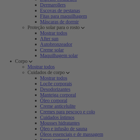
Dermarollers
Escovas de pestanas
Fitas para maquilhagem
Máscaras de dormir
Proteção solar para o rosto
Mostrar todos
After sun
Autobronzeador
Creme solar
Maquilhagem solar
Corpo
Mostrar todos
Cuidados de corpo
Mostrar todos
Loçõe corporais
Desodorizantes
Manteiga corporal
Óleo corporal
Creme anticelulite
Cremes para pescoço e colo
Cuidados íntimos
Mousses hidratantes
Óleo e infusão de sauna
Óleos essenciais e de massagem
Spray corporal