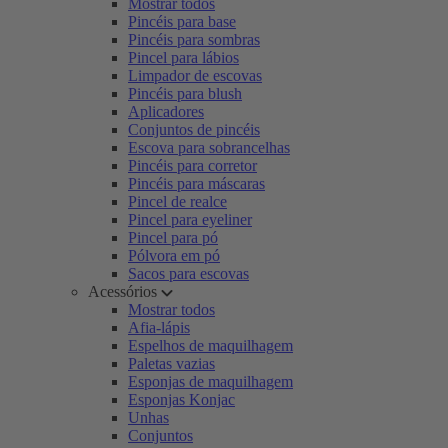
Mostrar todos
Pincéis para base
Pincéis para sombras
Pincel para lábios
Limpador de escovas
Pincéis para blush
Aplicadores
Conjuntos de pincéis
Escova para sobrancelhas
Pincéis para corretor
Pincéis para máscaras
Pincel de realce
Pincel para eyeliner
Pincel para pó
Pólvora em pó
Sacos para escovas
Acessórios
Mostrar todos
Afia-lápis
Espelhos de maquilhagem
Paletas vazias
Esponjas de maquilhagem
Esponjas Konjac
Unhas
Conjuntos