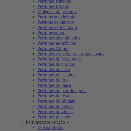
Perfumes frutados
Perfumes frescos
Molécula de perfume
Perfume amadeirado
Perfume de almíscar
Perfume de Patchouli
Perfume em pó
Perfumes abaunilhados
Perfumes aromáticos
Perfumes Chipre
Perfumes com cheiro a roupa lavada
Perfumes de bergamota
Perfumes de citrinos
Perfumes de coco
Perfumes de jasmim
Perfumes de lírio
Perfumes de maçã
Perfumes de pau-de-águila
Perfumes de rosa
Perfumes de sândalo
Perfumes de vetiver
Perfumes de violeta
Perfumes picantes
Perfumes por estação
Mostrar todos