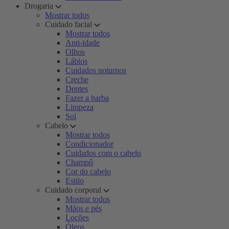
Drogaria
Mostrar todos
Cuidado facial
Mostrar todos
Anti-idade
Olhos
Lábios
Cuidados noturnos
Creche
Dentes
Fazer a barba
Limpeza
Sol
Cabelo
Mostrar todos
Condicionador
Cuidados com o cabelo
Champô
Cor do cabelo
Estilo
Cuidado corporal
Mostrar todos
Mãos e pés
Loções
Óleos