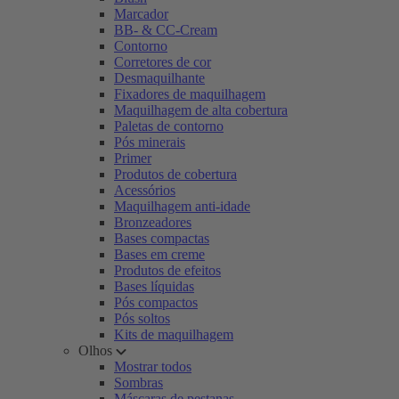
Marcador
BB- & CC-Cream
Contorno
Corretores de cor
Desmaquilhante
Fixadores de maquilhagem
Maquilhagem de alta cobertura
Paletas de contorno
Pós minerais
Primer
Produtos de cobertura
Acessórios
Maquilhagem anti-idade
Bronzeadores
Bases compactas
Bases em creme
Produtos de efeitos
Bases líquidas
Pós compactos
Pós soltos
Kits de maquilhagem
Olhos
Mostrar todos
Sombras
Máscaras de pestanas