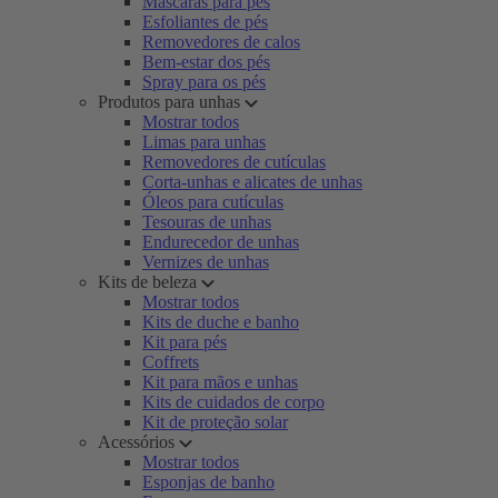
Máscaras para pés
Esfoliantes de pés
Removedores de calos
Bem-estar dos pés
Spray para os pés
Produtos para unhas
Mostrar todos
Limas para unhas
Removedores de cutículas
Corta-unhas e alicates de unhas
Óleos para cutículas
Tesouras de unhas
Endurecedor de unhas
Vernizes de unhas
Kits de beleza
Mostrar todos
Kits de duche e banho
Kit para pés
Coffrets
Kit para mãos e unhas
Kits de cuidados de corpo
Kit de proteção solar
Acessórios
Mostrar todos
Esponjas de banho