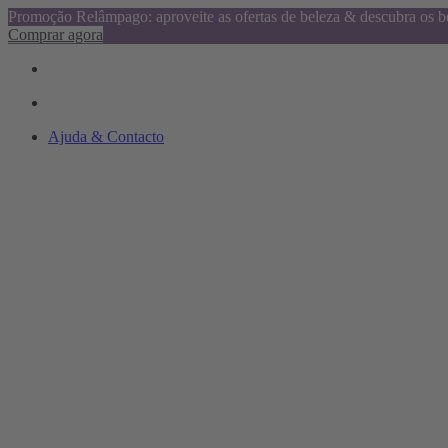
Promoção Relâmpago: aproveite as ofertas de beleza & descubra os be
Comprar agora
Ajuda & Contacto