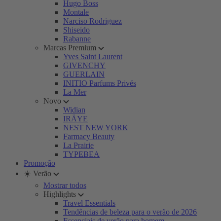
Hugo Boss
Montale
Narciso Rodriguez
Shiseido
Rabanne
Marcas Premium
Yves Saint Laurent
GIVENCHY
GUERLAIN
INITIO Parfums Privés
La Mer
Novo
Widian
IRÄYE
NEST NEW YORK
Farmacy Beauty
La Prairie
TYPEBEA
Promoção
☀️ Verão
Mostrar todos
Highlights
Travel Essentials
Tendências de beleza para o verão de 2026
Essenciais de verão para homem