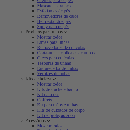
Cremes para os pés
Máscaras para pés
Esfoliantes de pés
Removedores de calos
Bem-estar dos pés
Spray para os pés
Produtos para unhas
Mostrar todos
Limas para unhas
Removedores de cutículas
Corta-unhas e alicates de unhas
Óleos para cutículas
Tesouras de unhas
Endurecedor de unhas
Vernizes de unhas
Kits de beleza
Mostrar todos
Kits de duche e banho
Kit para pés
Coffrets
Kit para mãos e unhas
Kits de cuidados de corpo
Kit de proteção solar
Acessórios
Mostrar todos