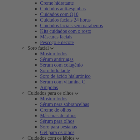
Creme hidratante
Cuidados anti-espinhas
Cuidados com Q10
Cuidados faciais 24 horas
Cuidados faciais sem parabenos
Kits cuidados com o rosto
Máscaras faciais
Pescoço e decote
Soro facial
Mostrar todos
Sérum antirrugas
Sérum com colagénio
Soro hidratante
Soro de ácido hialurónico
Sérum com vitamina C
Ampolas
Cuidados para os olhos
Mostrar todos
Sérum para sobrancelhas
Creme de olhos
Máscaras de olhos
Sérum para olhos
Soro para pestanas
Gel para os olhos
Cuidados com os lábios