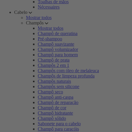
Toalhas de mãos
Nécessaires
Cabelo
Mostrar todos
Champôs
Mostrar todos
Champô de queratina
Pré-shampoo
Champô suavizante
Champô volumizador
Champô para homem
Champô de prata
Champôs 2 em 1
Champôs com óleo de melaleuca
Champôs de limpeza profunda
Champôs naturais
Champôs sem silicone
Champô seco
Champô anti-caspa
Champô de reparação
Champô de cor
Champô hidratante
Champô sólido
Sabonete para o cabelo
Champô para caracóis