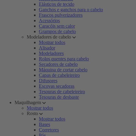
Elásticos de tecido
Ganchos e ganchos para o cabelo
Frascos pulverizadores
Acessórios
Caracóis sem calor
Grampos de cabelo
Modeladores de cabelo
Mostrar todos
Alisador
Modeladores
Rolos quentes para cabelo
Secadores de cabelo
Máquina de cortar cabelo
Capas de cabeleireiro
Difusores
Escovas secadoras
Tesouras de cabeleireiro
Tesouras de desbaste
Maquilhagem
Mostrar todos
Rosto
Mostrar todos
Bases
Corretores
Pós