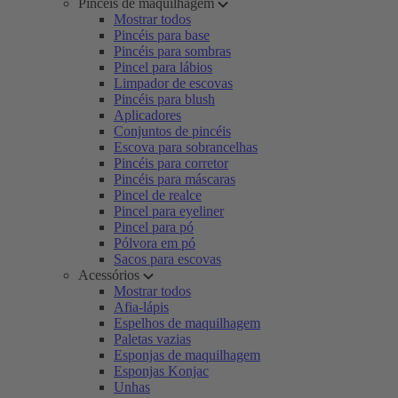
Pincéis de maquilhagem
Mostrar todos
Pincéis para base
Pincéis para sombras
Pincel para lábios
Limpador de escovas
Pincéis para blush
Aplicadores
Conjuntos de pincéis
Escova para sobrancelhas
Pincéis para corretor
Pincéis para máscaras
Pincel de realce
Pincel para eyeliner
Pincel para pó
Pólvora em pó
Sacos para escovas
Acessórios
Mostrar todos
Afia-lápis
Espelhos de maquilhagem
Paletas vazias
Esponjas de maquilhagem
Esponjas Konjac
Unhas