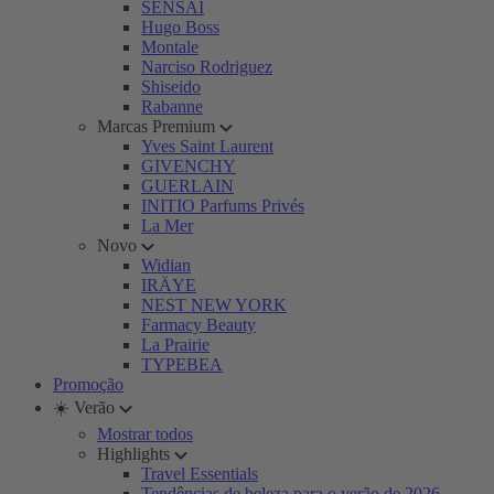
SENSAI
Hugo Boss
Montale
Narciso Rodriguez
Shiseido
Rabanne
Marcas Premium
Yves Saint Laurent
GIVENCHY
GUERLAIN
INITIO Parfums Privés
La Mer
Novo
Widian
IRÄYE
NEST NEW YORK
Farmacy Beauty
La Prairie
TYPEBEA
Promoção
☀️ Verão
Mostrar todos
Highlights
Travel Essentials
Tendências de beleza para o verão de 2026