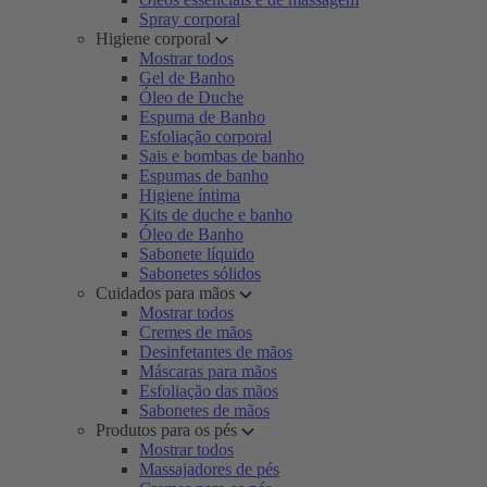
Spray corporal
Higiene corporal
Mostrar todos
Gel de Banho
Óleo de Duche
Espuma de Banho
Esfoliação corporal
Sais e bombas de banho
Espumas de banho
Higiene íntima
Kits de duche e banho
Óleo de Banho
Sabonete líquido
Sabonetes sólidos
Cuidados para mãos
Mostrar todos
Cremes de mãos
Desinfetantes de mãos
Máscaras para mãos
Esfoliação das mãos
Sabonetes de mãos
Produtos para os pés
Mostrar todos
Massajadores de pés