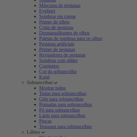
Máscaras de pestanas
Eyeliner
Sombras em creme
Primer de olhos
Colas de pestanas
Desmaquilhantes de olhos
Paletas de sombras para os olhos
Pestanas artificiais
Primer de pestanas
Reviradores de pestanas
Sombras com glitter
Conjuntos
Cor da sobrancelha
Kajal
Sobrancelhas
Mostrar todos
Tintas para sobrancelhas
Géis para sobrancelhas
Pomadas para sobrancelhas
Pó para sobrancelhas
Lápis para sobrancelhas
Pinças
Tesouras para sobrancelhas
Lábios