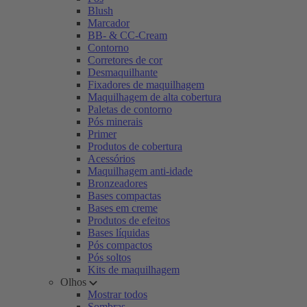
Blush
Marcador
BB- & CC-Cream
Contorno
Corretores de cor
Desmaquilhante
Fixadores de maquilhagem
Maquilhagem de alta cobertura
Paletas de contorno
Pós minerais
Primer
Produtos de cobertura
Acessórios
Maquilhagem anti-idade
Bronzeadores
Bases compactas
Bases em creme
Produtos de efeitos
Bases líquidas
Pós compactos
Pós soltos
Kits de maquilhagem
Olhos
Mostrar todos
Sombras