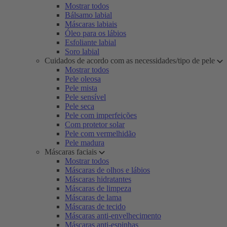
Mostrar todos
Bálsamo labial
Máscaras labiais
Óleo para os lábios
Esfoliante labial
Soro labial
Cuidados de acordo com as necessidades/tipo de pele
Mostrar todos
Pele oleosa
Pele mista
Pele sensível
Pele seca
Pele com imperfeições
Com protetor solar
Pele com vermelhidão
Pele madura
Máscaras faciais
Mostrar todos
Máscaras de olhos e lábios
Máscaras hidratantes
Máscaras de limpeza
Máscaras de lama
Máscaras de tecido
Máscaras anti-envelhecimento
Máscaras anti-espinhas