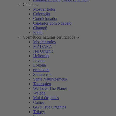
Cabelo
Mostrar todos
Coloração
Condicionador
Cuidados com o cabelo
Champô
Estilo
Cosméticos naturais certificados
Mostrar todos
MÁDARA
Hej Organic
Heliotrop
Lavera
Logona
primavera
Santaverde
Sante Naturkosmetik
Tautropfen
We Love The Planet
Weleda
Mukti Organics
Cattier
GG's True Organics
Trilogy