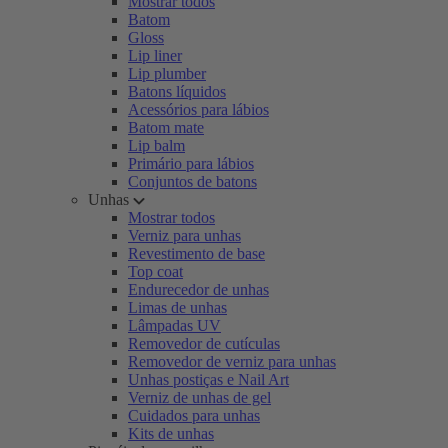
Mostrar todos
Batom
Gloss
Lip liner
Lip plumber
Batons líquidos
Acessórios para lábios
Batom mate
Lip balm
Primário para lábios
Conjuntos de batons
Unhas
Mostrar todos
Verniz para unhas
Revestimento de base
Top coat
Endurecedor de unhas
Limas de unhas
Lâmpadas UV
Removedor de cutículas
Removedor de verniz para unhas
Unhas postiças e Nail Art
Verniz de unhas de gel
Cuidados para unhas
Kits de unhas