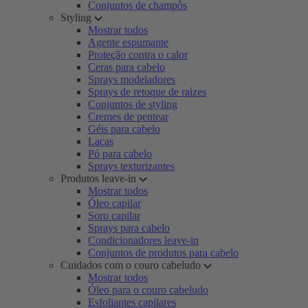
Conjuntos de champôs
Styling
Mostrar todos
Agente espumante
Proteção contra o calor
Ceras para cabelo
Sprays modeladores
Sprays de retoque de raízes
Conjuntos de styling
Cremes de pentear
Géis para cabelo
Lacas
Pó para cabelo
Sprays texturizantes
Produtos leave-in
Mostrar todos
Óleo capilar
Soro capilar
Sprays para cabelo
Condicionadores leave-in
Conjuntos de produtos para cabelo
Cuidados com o couro cabeludo
Mostrar todos
Óleo para o couro cabeludo
Esfoliantes capilares