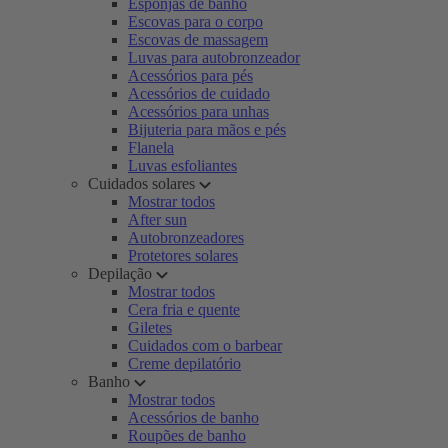
Esponjas de banho
Escovas para o corpo
Escovas de massagem
Luvas para autobronzeador
Acessórios para pés
Acessórios de cuidado
Acessórios para unhas
Bijuteria para mãos e pés
Flanela
Luvas esfoliantes
Cuidados solares
Mostrar todos
After sun
Autobronzeadores
Protetores solares
Depilação
Mostrar todos
Cera fria e quente
Giletes
Cuidados com o barbear
Creme depilatório
Banho
Mostrar todos
Acessórios de banho
Roupões de banho