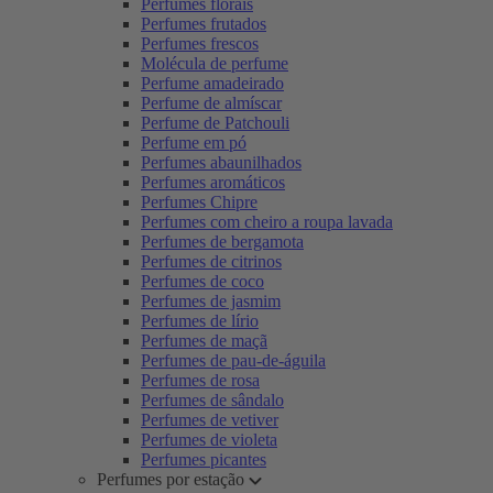
Perfumes florais
Perfumes frutados
Perfumes frescos
Molécula de perfume
Perfume amadeirado
Perfume de almíscar
Perfume de Patchouli
Perfume em pó
Perfumes abaunilhados
Perfumes aromáticos
Perfumes Chipre
Perfumes com cheiro a roupa lavada
Perfumes de bergamota
Perfumes de citrinos
Perfumes de coco
Perfumes de jasmim
Perfumes de lírio
Perfumes de maçã
Perfumes de pau-de-águila
Perfumes de rosa
Perfumes de sândalo
Perfumes de vetiver
Perfumes de violeta
Perfumes picantes
Perfumes por estação