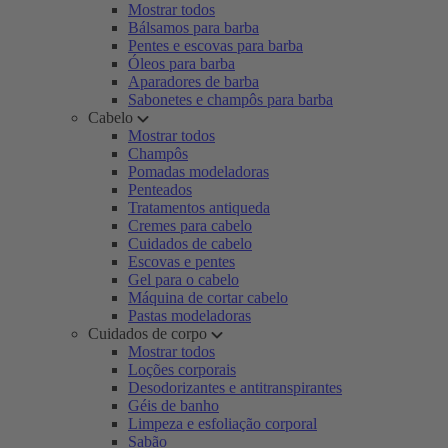
Mostrar todos
Bálsamos para barba
Pentes e escovas para barba
Óleos para barba
Aparadores de barba
Sabonetes e champôs para barba
Cabelo
Mostrar todos
Champôs
Pomadas modeladoras
Penteados
Tratamentos antiqueda
Cremes para cabelo
Cuidados de cabelo
Escovas e pentes
Gel para o cabelo
Máquina de cortar cabelo
Pastas modeladoras
Cuidados de corpo
Mostrar todos
Loções corporais
Desodorizantes e antitranspirantes
Géis de banho
Limpeza e esfoliação corporal
Sabão