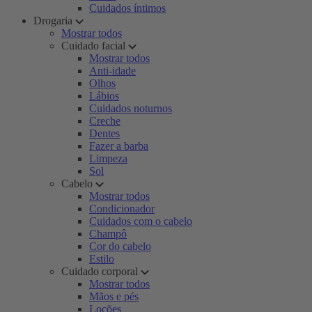
Cuidados íntimos
Drogaria
Mostrar todos
Cuidado facial
Mostrar todos
Anti-idade
Olhos
Lábios
Cuidados noturnos
Creche
Dentes
Fazer a barba
Limpeza
Sol
Cabelo
Mostrar todos
Condicionador
Cuidados com o cabelo
Champô
Cor do cabelo
Estilo
Cuidado corporal
Mostrar todos
Mãos e pés
Loções