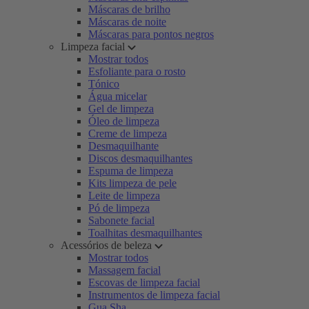
Máscaras de brilho
Máscaras de noite
Máscaras para pontos negros
Limpeza facial
Mostrar todos
Esfoliante para o rosto
Tónico
Água micelar
Gel de limpeza
Óleo de limpeza
Creme de limpeza
Desmaquilhante
Discos desmaquilhantes
Espuma de limpeza
Kits limpeza de pele
Leite de limpeza
Pó de limpeza
Sabonete facial
Toalhitas desmaquilhantes
Acessórios de beleza
Mostrar todos
Massagem facial
Escovas de limpeza facial
Instrumentos de limpeza facial
Gua Sha