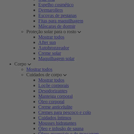
Espelho cosmético
Dermarollers
Escovas de pestanas
Fitas para maquilhagem
Máscaras de dormir
Proteção solar para o rosto
Mostrar todos
After sun
Autobronzeador
Creme solar
Maquilhagem solar
Corpo
Mostrar todos
Cuidados de corpo
Mostrar todos
Loçõe corporais
Desodorizantes
Manteiga corporal
Óleo corporal
Creme anticelulite
Cremes para pescoço e colo
Cuidados íntimos
Mousses hidratantes
Óleo e infusão de sauna
Óleos essenciais e de massagem