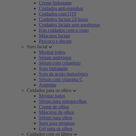
Creme hidratante
Cuidados anti-espinhas
Cuidados com Q10
Cuidados faciais 24 horas
Cuidados faciais sem parabenos
Kits cuidados com o rosto
Máscaras faciais
Pescoço e decote
Soro facial
Mostrar todos
Sérum antirrugas
Sérum com colagénio
Soro hidratante
Soro de ácido hialurónico
Sérum com vitamina C
Ampolas
Cuidados para os olhos
Mostrar todos
Sérum para sobrancelhas
Creme de olhos
Máscaras de olhos
Sérum para olhos
Soro para pestanas
Gel para os olhos
Cuidados com os lábios