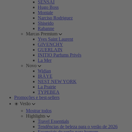
SENSAI
Hugo Boss
Montale
Narciso Rodriguez
Shiseido
Rabanne
Marcas Premium
Yves Saint Laurent
GIVENCHY
GUERLAIN
INITIO Parfums Privés
La Mer
Novo
Widian
IRÄYE
NEST NEW YORK
La Prairie
TYPEBEA
Promoções e best-sellers
☀️ Verão
Mostrar todos
Highlights
Travel Essentials
Tendências de beleza para o verão de 2026
Essenciais de verão para homem