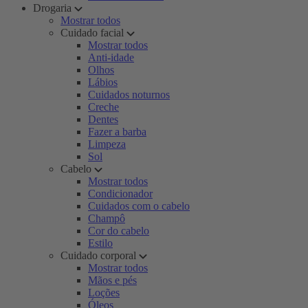
Drogaria
Mostrar todos
Cuidado facial
Mostrar todos
Anti-idade
Olhos
Lábios
Cuidados noturnos
Creche
Dentes
Fazer a barba
Limpeza
Sol
Cabelo
Mostrar todos
Condicionador
Cuidados com o cabelo
Champô
Cor do cabelo
Estilo
Cuidado corporal
Mostrar todos
Mãos e pés
Loções
Óleos