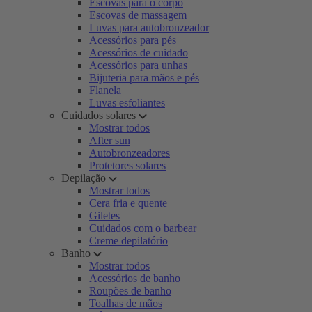
Escovas para o corpo
Escovas de massagem
Luvas para autobronzeador
Acessórios para pés
Acessórios de cuidado
Acessórios para unhas
Bijuteria para mãos e pés
Flanela
Luvas esfoliantes
Cuidados solares
Mostrar todos
After sun
Autobronzeadores
Protetores solares
Depilação
Mostrar todos
Cera fria e quente
Giletes
Cuidados com o barbear
Creme depilatório
Banho
Mostrar todos
Acessórios de banho
Roupões de banho
Toalhas de mãos