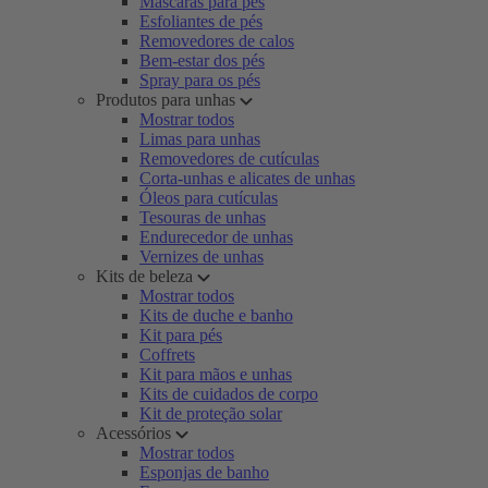
Máscaras para pés
Esfoliantes de pés
Removedores de calos
Bem-estar dos pés
Spray para os pés
Produtos para unhas
Mostrar todos
Limas para unhas
Removedores de cutículas
Corta-unhas e alicates de unhas
Óleos para cutículas
Tesouras de unhas
Endurecedor de unhas
Vernizes de unhas
Kits de beleza
Mostrar todos
Kits de duche e banho
Kit para pés
Coffrets
Kit para mãos e unhas
Kits de cuidados de corpo
Kit de proteção solar
Acessórios
Mostrar todos
Esponjas de banho