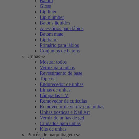
Batom
Gloss
Lip liner
Lip plumber
Batons líquidos
Acessórios para lábios
Batom mate
Lip balm
Primário para lábios
Conjuntos de batons
Unhas
Mostrar todos
Verniz para unhas
Revestimento de base
Top coat
Endurecedor de unhas
Limas de unhas
Lâmpadas UV
Removedor de cutículas
Removedor de verniz para unhas
Unhas postiças e Nail Art
Verniz de unhas de gel
Cuidados para unhas
Kits de unhas
Pincéis de maquilhagem