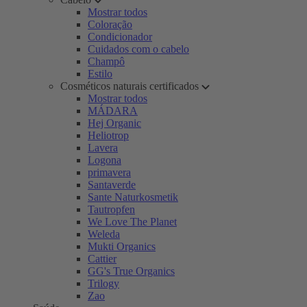
Mostrar todos
Coloração
Condicionador
Cuidados com o cabelo
Champô
Estilo
Cosméticos naturais certificados
Mostrar todos
MÁDARA
Hej Organic
Heliotrop
Lavera
Logona
primavera
Santaverde
Sante Naturkosmetik
Tautropfen
We Love The Planet
Weleda
Mukti Organics
Cattier
GG's True Organics
Trilogy
Zao