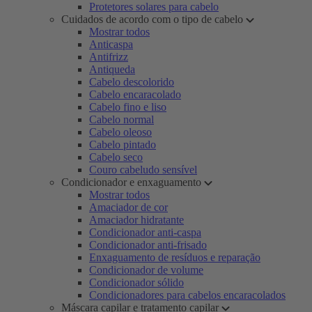
Protetores solares para cabelo
Cuidados de acordo com o tipo de cabelo
Mostrar todos
Anticaspa
Antifrizz
Antiqueda
Cabelo descolorido
Cabelo encaracolado
Cabelo fino e liso
Cabelo normal
Cabelo oleoso
Cabelo pintado
Cabelo seco
Couro cabeludo sensível
Condicionador e enxaguamento
Mostrar todos
Amaciador de cor
Amaciador hidratante
Condicionador anti-caspa
Condicionador anti-frisado
Enxaguamento de resíduos e reparação
Condicionador de volume
Condicionador sólido
Condicionadores para cabelos encaracolados
Máscara capilar e tratamento capilar