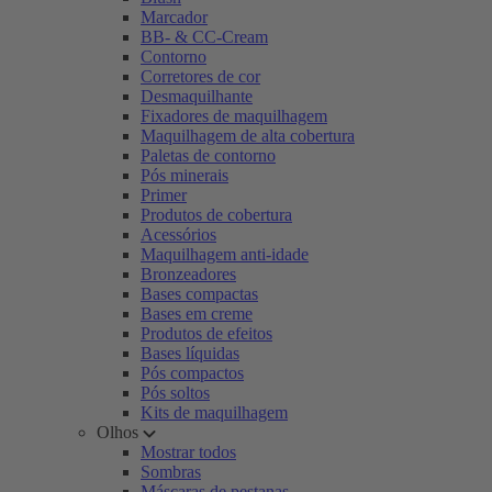
Marcador
BB- & CC-Cream
Contorno
Corretores de cor
Desmaquilhante
Fixadores de maquilhagem
Maquilhagem de alta cobertura
Paletas de contorno
Pós minerais
Primer
Produtos de cobertura
Acessórios
Maquilhagem anti-idade
Bronzeadores
Bases compactas
Bases em creme
Produtos de efeitos
Bases líquidas
Pós compactos
Pós soltos
Kits de maquilhagem
Olhos
Mostrar todos
Sombras
Máscaras de pestanas