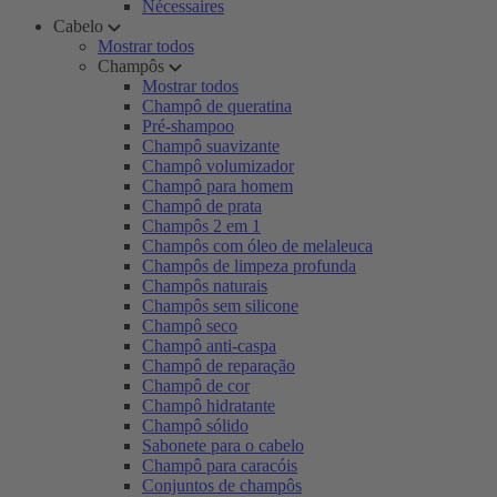
Nécessaires
Cabelo
Mostrar todos
Champôs
Mostrar todos
Champô de queratina
Pré-shampoo
Champô suavizante
Champô volumizador
Champô para homem
Champô de prata
Champôs 2 em 1
Champôs com óleo de melaleuca
Champôs de limpeza profunda
Champôs naturais
Champôs sem silicone
Champô seco
Champô anti-caspa
Champô de reparação
Champô de cor
Champô hidratante
Champô sólido
Sabonete para o cabelo
Champô para caracóis
Conjuntos de champôs