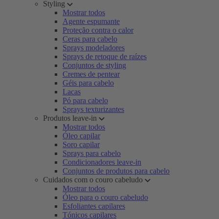
Styling
Mostrar todos
Agente espumante
Proteção contra o calor
Ceras para cabelo
Sprays modeladores
Sprays de retoque de raízes
Conjuntos de styling
Cremes de pentear
Géis para cabelo
Lacas
Pó para cabelo
Sprays texturizantes
Produtos leave-in
Mostrar todos
Óleo capilar
Soro capilar
Sprays para cabelo
Condicionadores leave-in
Conjuntos de produtos para cabelo
Cuidados com o couro cabeludo
Mostrar todos
Óleo para o couro cabeludo
Esfoliantes capilares
Tónicos capilares