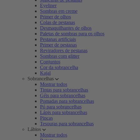
Eyeliner
Sombras em creme
Primer de olhos
Colas de pestanas
Desmaquilhantes de olhos
Paletas de sombras para os olhos
Pestanas artificiais
Primer de pestanas
Reviradores de pestanas
Sombras com glitter
Conjuntos
Cor da sobrancelha
Kajal
Sobrancelhas
Mostrar todos
Tintas para sobrancelhas
Géis para sobrancelhas
Pomadas para sobrancelhas
Pó para sobrancelhas
Lápis para sobrancelhas
Pinças
Tesouras para sobrancelhas
Lábios
Mostrar todos