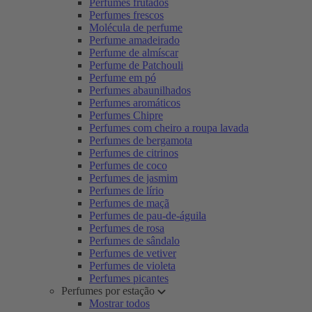
Perfumes frutados
Perfumes frescos
Molécula de perfume
Perfume amadeirado
Perfume de almíscar
Perfume de Patchouli
Perfume em pó
Perfumes abaunilhados
Perfumes aromáticos
Perfumes Chipre
Perfumes com cheiro a roupa lavada
Perfumes de bergamota
Perfumes de citrinos
Perfumes de coco
Perfumes de jasmim
Perfumes de lírio
Perfumes de maçã
Perfumes de pau-de-águila
Perfumes de rosa
Perfumes de sândalo
Perfumes de vetiver
Perfumes de violeta
Perfumes picantes
Perfumes por estação
Mostrar todos