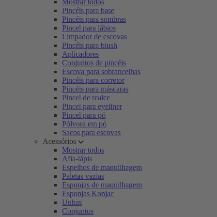
Mostrar todos
Pincéis para base
Pincéis para sombras
Pincel para lábios
Limpador de escovas
Pincéis para blush
Aplicadores
Conjuntos de pincéis
Escova para sobrancelhas
Pincéis para corretor
Pincéis para máscaras
Pincel de realce
Pincel para eyeliner
Pincel para pó
Pólvora em pó
Sacos para escovas
Acessórios
Mostrar todos
Afia-lápis
Espelhos de maquilhagem
Paletas vazias
Esponjas de maquilhagem
Esponjas Konjac
Unhas
Conjuntos