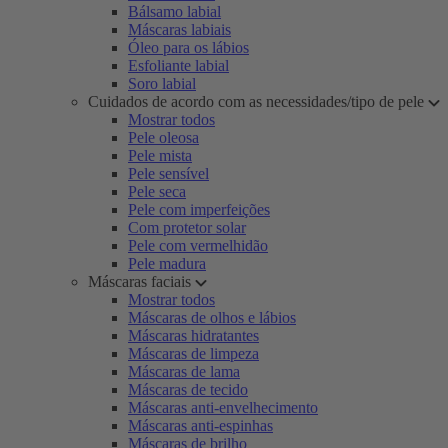
Bálsamo labial
Máscaras labiais
Óleo para os lábios
Esfoliante labial
Soro labial
Cuidados de acordo com as necessidades/tipo de pele
Mostrar todos
Pele oleosa
Pele mista
Pele sensível
Pele seca
Pele com imperfeições
Com protetor solar
Pele com vermelhidão
Pele madura
Máscaras faciais
Mostrar todos
Máscaras de olhos e lábios
Máscaras hidratantes
Máscaras de limpeza
Máscaras de lama
Máscaras de tecido
Máscaras anti-envelhecimento
Máscaras anti-espinhas
Máscaras de brilho