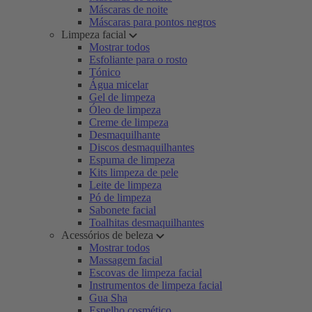
Máscaras de noite
Máscaras para pontos negros
Limpeza facial
Mostrar todos
Esfoliante para o rosto
Tónico
Água micelar
Gel de limpeza
Óleo de limpeza
Creme de limpeza
Desmaquilhante
Discos desmaquilhantes
Espuma de limpeza
Kits limpeza de pele
Leite de limpeza
Pó de limpeza
Sabonete facial
Toalhitas desmaquilhantes
Acessórios de beleza
Mostrar todos
Massagem facial
Escovas de limpeza facial
Instrumentos de limpeza facial
Gua Sha
Espelho cosmético