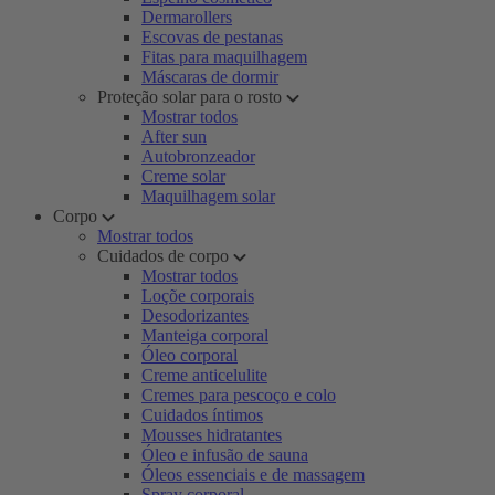
Dermarollers
Escovas de pestanas
Fitas para maquilhagem
Máscaras de dormir
Proteção solar para o rosto
Mostrar todos
After sun
Autobronzeador
Creme solar
Maquilhagem solar
Corpo
Mostrar todos
Cuidados de corpo
Mostrar todos
Loçõe corporais
Desodorizantes
Manteiga corporal
Óleo corporal
Creme anticelulite
Cremes para pescoço e colo
Cuidados íntimos
Mousses hidratantes
Óleo e infusão de sauna
Óleos essenciais e de massagem
Spray corporal