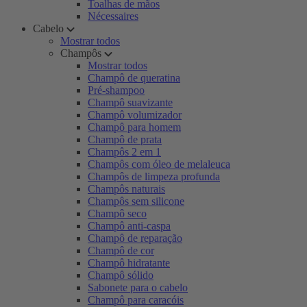
Toalhas de mãos
Nécessaires
Cabelo
Mostrar todos
Champôs
Mostrar todos
Champô de queratina
Pré-shampoo
Champô suavizante
Champô volumizador
Champô para homem
Champô de prata
Champôs 2 em 1
Champôs com óleo de melaleuca
Champôs de limpeza profunda
Champôs naturais
Champôs sem silicone
Champô seco
Champô anti-caspa
Champô de reparação
Champô de cor
Champô hidratante
Champô sólido
Sabonete para o cabelo
Champô para caracóis