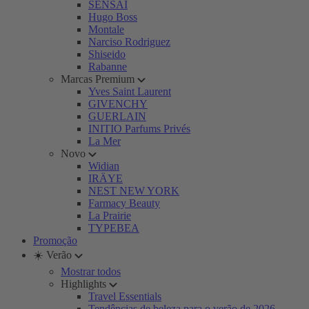
SENSAI
Hugo Boss
Montale
Narciso Rodriguez
Shiseido
Rabanne
Marcas Premium
Yves Saint Laurent
GIVENCHY
GUERLAIN
INITIO Parfums Privés
La Mer
Novo
Widian
IRÄYE
NEST NEW YORK
Farmacy Beauty
La Prairie
TYPEBEA
Promoção
☀️ Verão
Mostrar todos
Highlights
Travel Essentials
Tendências de beleza para o verão de 2026