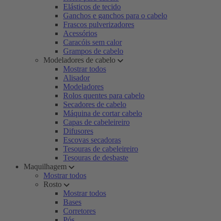
Elásticos de tecido
Ganchos e ganchos para o cabelo
Frascos pulverizadores
Acessórios
Caracóis sem calor
Grampos de cabelo
Modeladores de cabelo
Mostrar todos
Alisador
Modeladores
Rolos quentes para cabelo
Secadores de cabelo
Máquina de cortar cabelo
Capas de cabeleireiro
Difusores
Escovas secadoras
Tesouras de cabeleireiro
Tesouras de desbaste
Maquilhagem
Mostrar todos
Rosto
Mostrar todos
Bases
Corretores
Pós