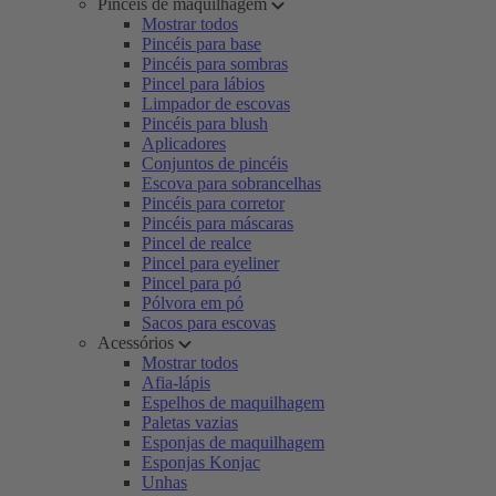
Pincéis de maquilhagem
Mostrar todos
Pincéis para base
Pincéis para sombras
Pincel para lábios
Limpador de escovas
Pincéis para blush
Aplicadores
Conjuntos de pincéis
Escova para sobrancelhas
Pincéis para corretor
Pincéis para máscaras
Pincel de realce
Pincel para eyeliner
Pincel para pó
Pólvora em pó
Sacos para escovas
Acessórios
Mostrar todos
Afia-lápis
Espelhos de maquilhagem
Paletas vazias
Esponjas de maquilhagem
Esponjas Konjac
Unhas