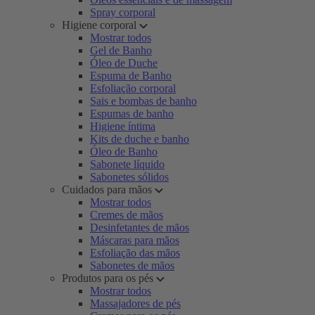
Spray corporal
Higiene corporal
Mostrar todos
Gel de Banho
Óleo de Duche
Espuma de Banho
Esfoliação corporal
Sais e bombas de banho
Espumas de banho
Higiene íntima
Kits de duche e banho
Óleo de Banho
Sabonete líquido
Sabonetes sólidos
Cuidados para mãos
Mostrar todos
Cremes de mãos
Desinfetantes de mãos
Máscaras para mãos
Esfoliação das mãos
Sabonetes de mãos
Produtos para os pés
Mostrar todos
Massajadores de pés