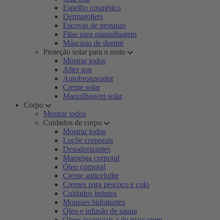
Espelho cosmético
Dermarollers
Escovas de pestanas
Fitas para maquilhagem
Máscaras de dormir
Proteção solar para o rosto
Mostrar todos
After sun
Autobronzeador
Creme solar
Maquilhagem solar
Corpo
Mostrar todos
Cuidados de corpo
Mostrar todos
Loçõe corporais
Desodorizantes
Manteiga corporal
Óleo corporal
Creme anticelulite
Cremes para pescoço e colo
Cuidados íntimos
Mousses hidratantes
Óleo e infusão de sauna
Óleos essenciais e de massagem