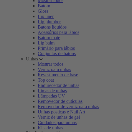
Mostrar todos
Batom
Gloss
Lip liner
Lip plumber
Batons líquidos
Acessórios para lábios
Batom mate
Lip balm
Primário para lábios
Conjuntos de batons
Unhas
Mostrar todos
Verniz para unhas
Revestimento de base
Top coat
Endurecedor de unhas
Limas de unhas
Lâmpadas UV
Removedor de cutículas
Removedor de verniz para unhas
Unhas postiças e Nail Art
Verniz de unhas de gel
Cuidados para unhas
Kits de unhas