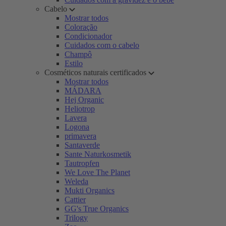
Cabelo
Mostrar todos
Coloração
Condicionador
Cuidados com o cabelo
Champô
Estilo
Cosméticos naturais certificados
Mostrar todos
MÁDARA
Hej Organic
Heliotrop
Lavera
Logona
primavera
Santaverde
Sante Naturkosmetik
Tautropfen
We Love The Planet
Weleda
Mukti Organics
Cattier
GG's True Organics
Trilogy