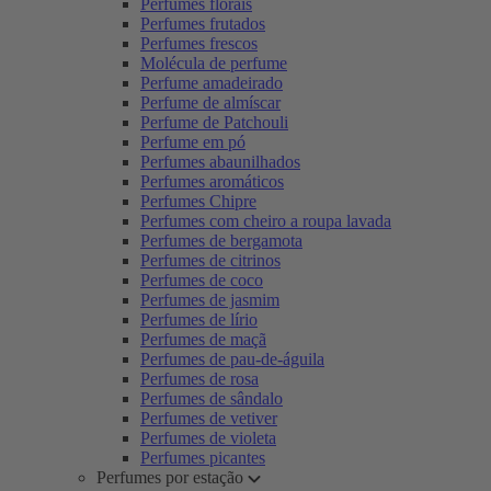
Perfumes florais
Perfumes frutados
Perfumes frescos
Molécula de perfume
Perfume amadeirado
Perfume de almíscar
Perfume de Patchouli
Perfume em pó
Perfumes abaunilhados
Perfumes aromáticos
Perfumes Chipre
Perfumes com cheiro a roupa lavada
Perfumes de bergamota
Perfumes de citrinos
Perfumes de coco
Perfumes de jasmim
Perfumes de lírio
Perfumes de maçã
Perfumes de pau-de-águila
Perfumes de rosa
Perfumes de sândalo
Perfumes de vetiver
Perfumes de violeta
Perfumes picantes
Perfumes por estação