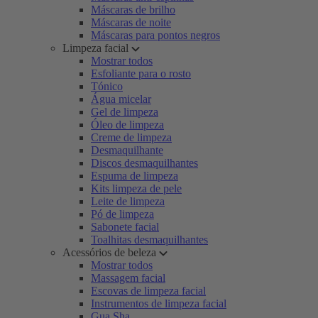
Máscaras de brilho
Máscaras de noite
Máscaras para pontos negros
Limpeza facial
Mostrar todos
Esfoliante para o rosto
Tónico
Água micelar
Gel de limpeza
Óleo de limpeza
Creme de limpeza
Desmaquilhante
Discos desmaquilhantes
Espuma de limpeza
Kits limpeza de pele
Leite de limpeza
Pó de limpeza
Sabonete facial
Toalhitas desmaquilhantes
Acessórios de beleza
Mostrar todos
Massagem facial
Escovas de limpeza facial
Instrumentos de limpeza facial
Gua Sha