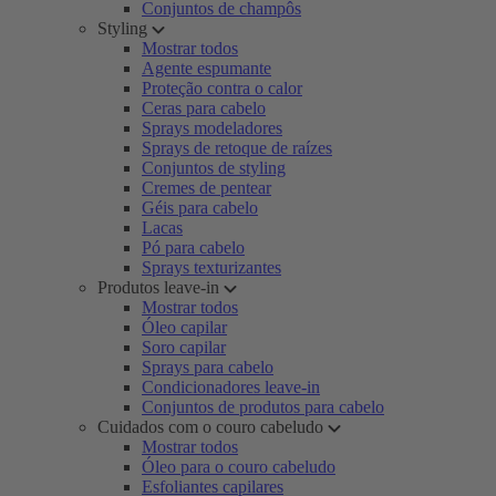
Conjuntos de champôs
Styling
Mostrar todos
Agente espumante
Proteção contra o calor
Ceras para cabelo
Sprays modeladores
Sprays de retoque de raízes
Conjuntos de styling
Cremes de pentear
Géis para cabelo
Lacas
Pó para cabelo
Sprays texturizantes
Produtos leave-in
Mostrar todos
Óleo capilar
Soro capilar
Sprays para cabelo
Condicionadores leave-in
Conjuntos de produtos para cabelo
Cuidados com o couro cabeludo
Mostrar todos
Óleo para o couro cabeludo
Esfoliantes capilares