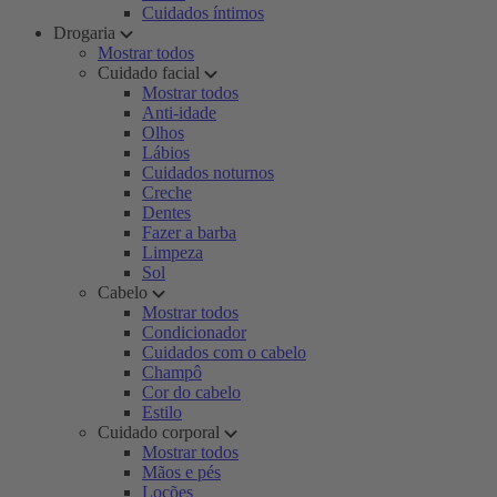
Cuidados íntimos
Drogaria
Mostrar todos
Cuidado facial
Mostrar todos
Anti-idade
Olhos
Lábios
Cuidados noturnos
Creche
Dentes
Fazer a barba
Limpeza
Sol
Cabelo
Mostrar todos
Condicionador
Cuidados com o cabelo
Champô
Cor do cabelo
Estilo
Cuidado corporal
Mostrar todos
Mãos e pés
Loções