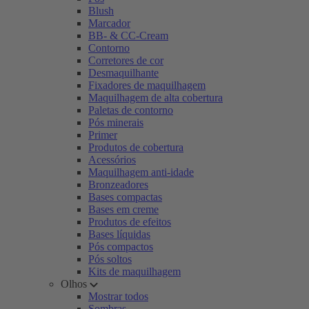
Blush
Marcador
BB- & CC-Cream
Contorno
Corretores de cor
Desmaquilhante
Fixadores de maquilhagem
Maquilhagem de alta cobertura
Paletas de contorno
Pós minerais
Primer
Produtos de cobertura
Acessórios
Maquilhagem anti-idade
Bronzeadores
Bases compactas
Bases em creme
Produtos de efeitos
Bases líquidas
Pós compactos
Pós soltos
Kits de maquilhagem
Olhos
Mostrar todos
Sombras