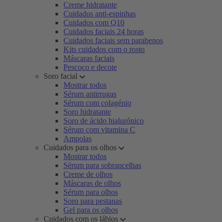
Creme hidratante
Cuidados anti-espinhas
Cuidados com Q10
Cuidados faciais 24 horas
Cuidados faciais sem parabenos
Kits cuidados com o rosto
Máscaras faciais
Pescoço e decote
Soro facial
Mostrar todos
Sérum antirrugas
Sérum com colagénio
Soro hidratante
Soro de ácido hialurónico
Sérum com vitamina C
Ampolas
Cuidados para os olhos
Mostrar todos
Sérum para sobrancelhas
Creme de olhos
Máscaras de olhos
Sérum para olhos
Soro para pestanas
Gel para os olhos
Cuidados com os lábios