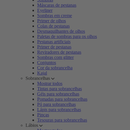
Máscaras de pestanas
Eyeliner
Sombras em creme
Primer de olhos
Colas de pestanas
Desmaquilhantes de olhos
Paletas de sombras para os olhos
Pestanas artificiais
Primer de pestanas
Reviradores de pestanas
Sombras com glitter
Conjuntos
Cor da sobrancelha
Kajal
Sobrancelhas
Mostrar todos
Tintas para sobrancelhas
Géis para sobrancelhas
Pomadas para sobrancelhas
Pó para sobrancelhas
Lápis para sobrancelhas
Pinças
Tesouras para sobrancelhas
Lábios