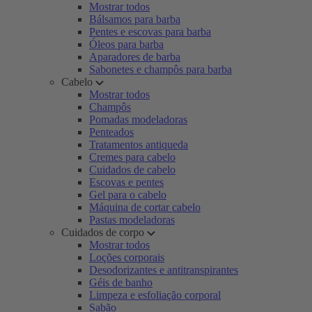
Mostrar todos
Bálsamos para barba
Pentes e escovas para barba
Óleos para barba
Aparadores de barba
Sabonetes e champôs para barba
Cabelo
Mostrar todos
Champôs
Pomadas modeladoras
Penteados
Tratamentos antiqueda
Cremes para cabelo
Cuidados de cabelo
Escovas e pentes
Gel para o cabelo
Máquina de cortar cabelo
Pastas modeladoras
Cuidados de corpo
Mostrar todos
Loções corporais
Desodorizantes e antitranspirantes
Géis de banho
Limpeza e esfoliação corporal
Sabão