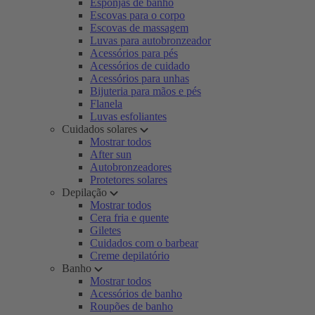
Esponjas de banho
Escovas para o corpo
Escovas de massagem
Luvas para autobronzeador
Acessórios para pés
Acessórios de cuidado
Acessórios para unhas
Bijuteria para mãos e pés
Flanela
Luvas esfoliantes
Cuidados solares
Mostrar todos
After sun
Autobronzeadores
Protetores solares
Depilação
Mostrar todos
Cera fria e quente
Giletes
Cuidados com o barbear
Creme depilatório
Banho
Mostrar todos
Acessórios de banho
Roupões de banho