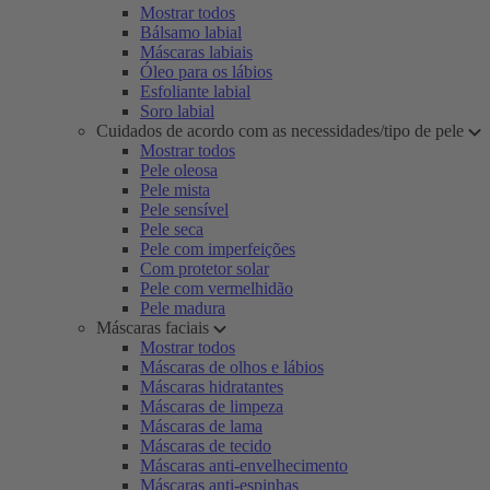
Mostrar todos
Bálsamo labial
Máscaras labiais
Óleo para os lábios
Esfoliante labial
Soro labial
Cuidados de acordo com as necessidades/tipo de pele
Mostrar todos
Pele oleosa
Pele mista
Pele sensível
Pele seca
Pele com imperfeições
Com protetor solar
Pele com vermelhidão
Pele madura
Máscaras faciais
Mostrar todos
Máscaras de olhos e lábios
Máscaras hidratantes
Máscaras de limpeza
Máscaras de lama
Máscaras de tecido
Máscaras anti-envelhecimento
Máscaras anti-espinhas