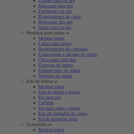
Cremes para os pés
Máscaras para pés
Esfoliantes de pés
Removedores de calos
Bem-estar dos pés
Spray para os pés
Produtos para unhas
Mostrar todos
Limas para unhas
Removedores de cutículas
Corta-unhas e alicates de unhas
Óleos para cutículas
Tesouras de unhas
Endurecedor de unhas
Vernizes de unhas
Kits de beleza
Mostrar todos
Kits de duche e banho
Kit para pés
Coffrets
Kit para mãos e unhas
Kits de cuidados de corpo
Kit de proteção solar
Acessórios
Mostrar todos