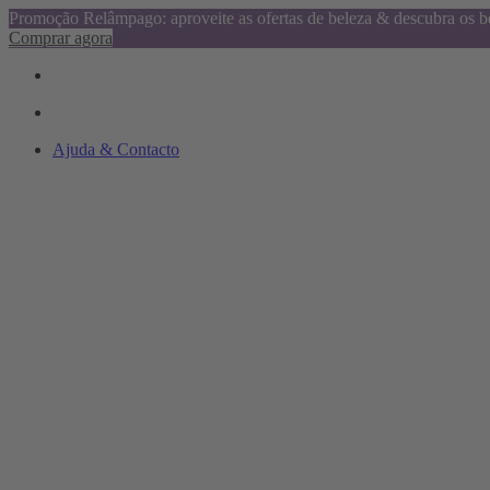
Promoção Relâmpago: aproveite as ofertas de beleza & descubra os be
Comprar agora
Ajuda & Contacto