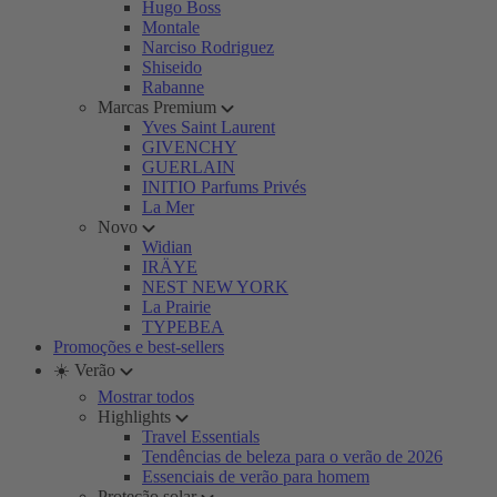
Hugo Boss
Montale
Narciso Rodriguez
Shiseido
Rabanne
Marcas Premium
Yves Saint Laurent
GIVENCHY
GUERLAIN
INITIO Parfums Privés
La Mer
Novo
Widian
IRÄYE
NEST NEW YORK
La Prairie
TYPEBEA
Promoções e best-sellers
☀️ Verão
Mostrar todos
Highlights
Travel Essentials
Tendências de beleza para o verão de 2026
Essenciais de verão para homem
Proteção solar