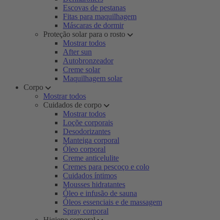
Escovas de pestanas
Fitas para maquilhagem
Máscaras de dormir
Proteção solar para o rosto
Mostrar todos
After sun
Autobronzeador
Creme solar
Maquilhagem solar
Corpo
Mostrar todos
Cuidados de corpo
Mostrar todos
Loçõe corporais
Desodorizantes
Manteiga corporal
Óleo corporal
Creme anticelulite
Cremes para pescoço e colo
Cuidados íntimos
Mousses hidratantes
Óleo e infusão de sauna
Óleos essenciais e de massagem
Spray corporal
Higiene corporal