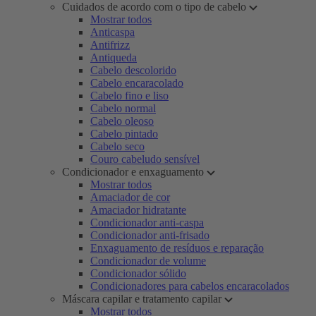
Cuidados de acordo com o tipo de cabelo
Mostrar todos
Anticaspa
Antifrizz
Antiqueda
Cabelo descolorido
Cabelo encaracolado
Cabelo fino e liso
Cabelo normal
Cabelo oleoso
Cabelo pintado
Cabelo seco
Couro cabeludo sensível
Condicionador e enxaguamento
Mostrar todos
Amaciador de cor
Amaciador hidratante
Condicionador anti-caspa
Condicionador anti-frisado
Enxaguamento de resíduos e reparação
Condicionador de volume
Condicionador sólido
Condicionadores para cabelos encaracolados
Máscara capilar e tratamento capilar
Mostrar todos