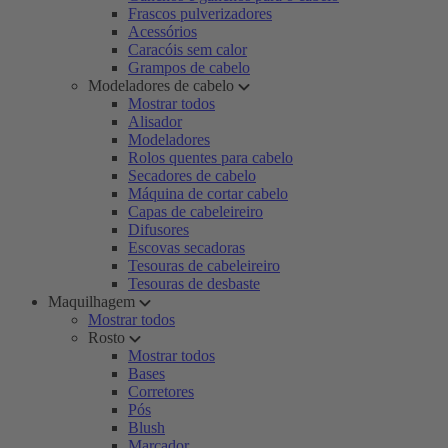
Frascos pulverizadores
Acessórios
Caracóis sem calor
Grampos de cabelo
Modeladores de cabelo
Mostrar todos
Alisador
Modeladores
Rolos quentes para cabelo
Secadores de cabelo
Máquina de cortar cabelo
Capas de cabeleireiro
Difusores
Escovas secadoras
Tesouras de cabeleireiro
Tesouras de desbaste
Maquilhagem
Mostrar todos
Rosto
Mostrar todos
Bases
Corretores
Pós
Blush
Marcador