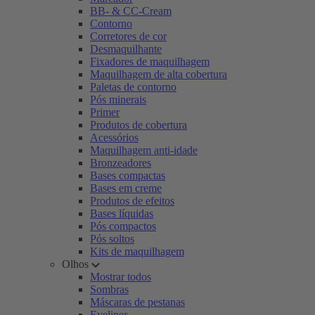
BB- & CC-Cream
Contorno
Corretores de cor
Desmaquilhante
Fixadores de maquilhagem
Maquilhagem de alta cobertura
Paletas de contorno
Pós minerais
Primer
Produtos de cobertura
Acessórios
Maquilhagem anti-idade
Bronzeadores
Bases compactas
Bases em creme
Produtos de efeitos
Bases líquidas
Pós compactos
Pós soltos
Kits de maquilhagem
Olhos
Mostrar todos
Sombras
Máscaras de pestanas
Eyeliner