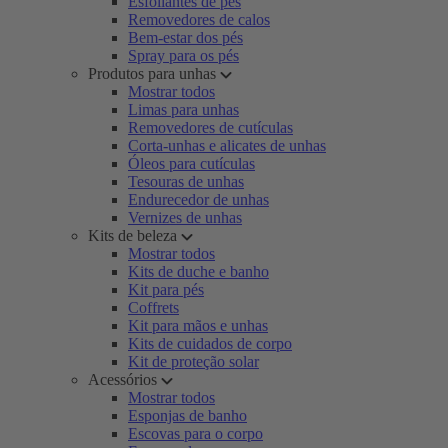
Esfoliantes de pés
Removedores de calos
Bem-estar dos pés
Spray para os pés
Produtos para unhas
Mostrar todos
Limas para unhas
Removedores de cutículas
Corta-unhas e alicates de unhas
Óleos para cutículas
Tesouras de unhas
Endurecedor de unhas
Vernizes de unhas
Kits de beleza
Mostrar todos
Kits de duche e banho
Kit para pés
Coffrets
Kit para mãos e unhas
Kits de cuidados de corpo
Kit de proteção solar
Acessórios
Mostrar todos
Esponjas de banho
Escovas para o corpo