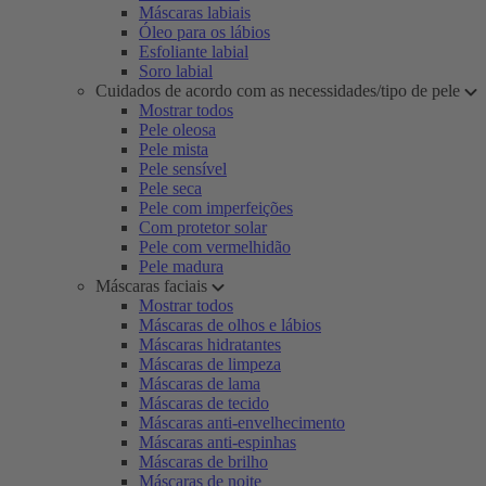
Máscaras labiais
Óleo para os lábios
Esfoliante labial
Soro labial
Cuidados de acordo com as necessidades/tipo de pele
Mostrar todos
Pele oleosa
Pele mista
Pele sensível
Pele seca
Pele com imperfeições
Com protetor solar
Pele com vermelhidão
Pele madura
Máscaras faciais
Mostrar todos
Máscaras de olhos e lábios
Máscaras hidratantes
Máscaras de limpeza
Máscaras de lama
Máscaras de tecido
Máscaras anti-envelhecimento
Máscaras anti-espinhas
Máscaras de brilho
Máscaras de noite