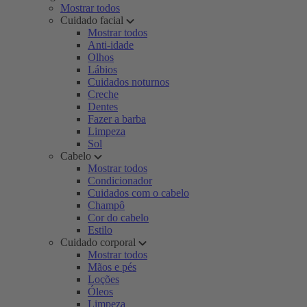
Mostrar todos
Cuidado facial
Mostrar todos
Anti-idade
Olhos
Lábios
Cuidados noturnos
Creche
Dentes
Fazer a barba
Limpeza
Sol
Cabelo
Mostrar todos
Condicionador
Cuidados com o cabelo
Champô
Cor do cabelo
Estilo
Cuidado corporal
Mostrar todos
Mãos e pés
Loções
Óleos
Limpeza