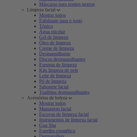
Máscaras para pontos negros
Limpeza facial
Mostrar todos
Esfoliante para o rosto
Tónico
Água micelar
Gel de limpeza
Óleo de limpeza
Creme de limpeza
Desmaquilhante
Discos desmaquilhantes
Espuma de limpeza
Kits limpeza de pele
Leite de limpeza
Pó de limpeza
Sabonete facial
Toalhitas desmaquilhantes
Acessórios de beleza
Mostrar todos
Massagem facial
Escovas de limpeza facial
Instrumentos de limpeza facial
Gua Sha
Espelho cosmético
Dermarollers