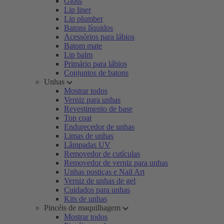
Gloss
Lip liner
Lip plumber
Batons líquidos
Acessórios para lábios
Batom mate
Lip balm
Primário para lábios
Conjuntos de batons
Unhas
Mostrar todos
Verniz para unhas
Revestimento de base
Top coat
Endurecedor de unhas
Limas de unhas
Lâmpadas UV
Removedor de cutículas
Removedor de verniz para unhas
Unhas postiças e Nail Art
Verniz de unhas de gel
Cuidados para unhas
Kits de unhas
Pincéis de maquilhagem
Mostrar todos