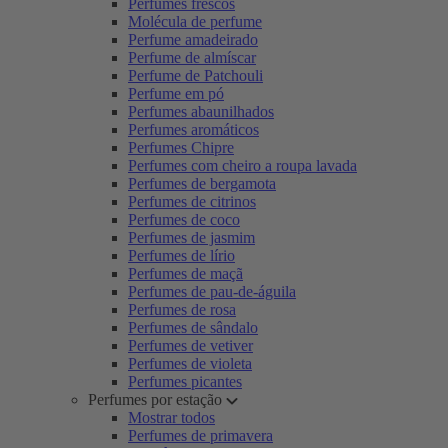
Perfumes frescos
Molécula de perfume
Perfume amadeirado
Perfume de almíscar
Perfume de Patchouli
Perfume em pó
Perfumes abaunilhados
Perfumes aromáticos
Perfumes Chipre
Perfumes com cheiro a roupa lavada
Perfumes de bergamota
Perfumes de citrinos
Perfumes de coco
Perfumes de jasmim
Perfumes de lírio
Perfumes de maçã
Perfumes de pau-de-águila
Perfumes de rosa
Perfumes de sândalo
Perfumes de vetiver
Perfumes de violeta
Perfumes picantes
Perfumes por estação
Mostrar todos
Perfumes de primavera