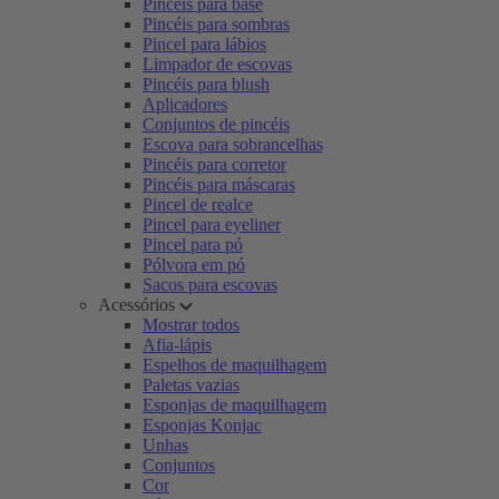
Pincéis para base
Pincéis para sombras
Pincel para lábios
Limpador de escovas
Pincéis para blush
Aplicadores
Conjuntos de pincéis
Escova para sobrancelhas
Pincéis para corretor
Pincéis para máscaras
Pincel de realce
Pincel para eyeliner
Pincel para pó
Pólvora em pó
Sacos para escovas
Acessórios
Mostrar todos
Afia-lápis
Espelhos de maquilhagem
Paletas vazias
Esponjas de maquilhagem
Esponjas Konjac
Unhas
Conjuntos
Cor