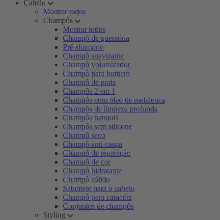
Cabelo
Mostrar todos
Champôs
Mostrar todos
Champô de queratina
Pré-shampoo
Champô suavizante
Champô volumizador
Champô para homem
Champô de prata
Champôs 2 em 1
Champôs com óleo de melaleuca
Champôs de limpeza profunda
Champôs naturais
Champôs sem silicone
Champô seco
Champô anti-caspa
Champô de reparação
Champô de cor
Champô hidratante
Champô sólido
Sabonete para o cabelo
Champô para caracóis
Conjuntos de champôs
Styling