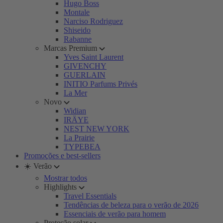
Hugo Boss
Montale
Narciso Rodriguez
Shiseido
Rabanne
Marcas Premium
Yves Saint Laurent
GIVENCHY
GUERLAIN
INITIO Parfums Privés
La Mer
Novo
Widian
IRÄYE
NEST NEW YORK
La Prairie
TYPEBEA
Promoções e best-sellers
☀️ Verão
Mostrar todos
Highlights
Travel Essentials
Tendências de beleza para o verão de 2026
Essenciais de verão para homem
Proteção solar