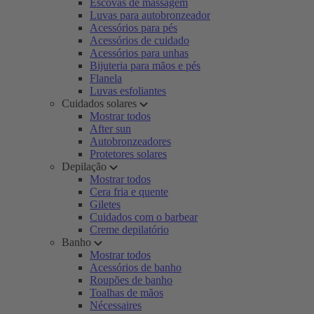
Escovas de massagem
Luvas para autobronzeador
Acessórios para pés
Acessórios de cuidado
Acessórios para unhas
Bijuteria para mãos e pés
Flanela
Luvas esfoliantes
Cuidados solares
Mostrar todos
After sun
Autobronzeadores
Protetores solares
Depilação
Mostrar todos
Cera fria e quente
Giletes
Cuidados com o barbear
Creme depilatório
Banho
Mostrar todos
Acessórios de banho
Roupões de banho
Toalhas de mãos
Nécessaires