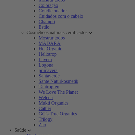
Coloração
Condicionador
Cuidados com o cabelo
Champô
Estilo
Cosméticos naturais certificados
Mostrar todos
MÁDARA
Hej Organic
Heliotrop
Lavera
Logona
primavera
Santaverde
Sante Naturkosmetik
Tautropfen
We Love The Planet
Weleda
Mukti Organics
Cattier
GG's True Organics
Trilogy
Zao
Saúde