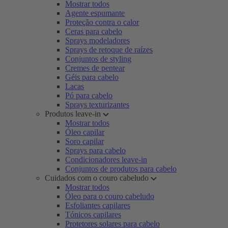
Mostrar todos
Agente espumante
Proteção contra o calor
Ceras para cabelo
Sprays modeladores
Sprays de retoque de raízes
Conjuntos de styling
Cremes de pentear
Géis para cabelo
Lacas
Pó para cabelo
Sprays texturizantes
Produtos leave-in
Mostrar todos
Óleo capilar
Soro capilar
Sprays para cabelo
Condicionadores leave-in
Conjuntos de produtos para cabelo
Cuidados com o couro cabeludo
Mostrar todos
Óleo para o couro cabeludo
Esfoliantes capilares
Tónicos capilares
Protetores solares para cabelo