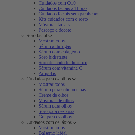
Cuidados com Q10
Cuidados faciais 24 horas
Cuidados faciais sem parabenos
Kits cuidados com o rosto
Máscaras faciais
Pescoço e decote
Soro facial
Mostrar todos
Sérum antirrugas
Sérum com colagénio
Soro hidratante
Soro de ácido hialurónico
Sérum com vitamina C
Ampolas
Cuidados para os olhos
Mostrar todos
Sérum para sobrancelhas
Creme de olhos
Máscaras de olhos
Sérum para olhos
Soro para pestanas
Gel para os olhos
Cuidados com os lábios
Mostrar todos
Bálsamo labial