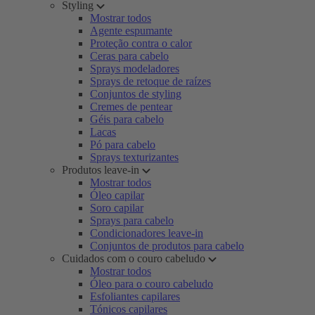
Styling
Mostrar todos
Agente espumante
Proteção contra o calor
Ceras para cabelo
Sprays modeladores
Sprays de retoque de raízes
Conjuntos de styling
Cremes de pentear
Géis para cabelo
Lacas
Pó para cabelo
Sprays texturizantes
Produtos leave-in
Mostrar todos
Óleo capilar
Soro capilar
Sprays para cabelo
Condicionadores leave-in
Conjuntos de produtos para cabelo
Cuidados com o couro cabeludo
Mostrar todos
Óleo para o couro cabeludo
Esfoliantes capilares
Tónicos capilares