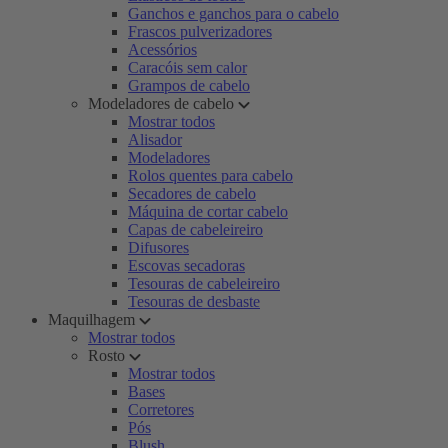
Ganchos e ganchos para o cabelo
Frascos pulverizadores
Acessórios
Caracóis sem calor
Grampos de cabelo
Modeladores de cabelo
Mostrar todos
Alisador
Modeladores
Rolos quentes para cabelo
Secadores de cabelo
Máquina de cortar cabelo
Capas de cabeleireiro
Difusores
Escovas secadoras
Tesouras de cabeleireiro
Tesouras de desbaste
Maquilhagem
Mostrar todos
Rosto
Mostrar todos
Bases
Corretores
Pós
Blush