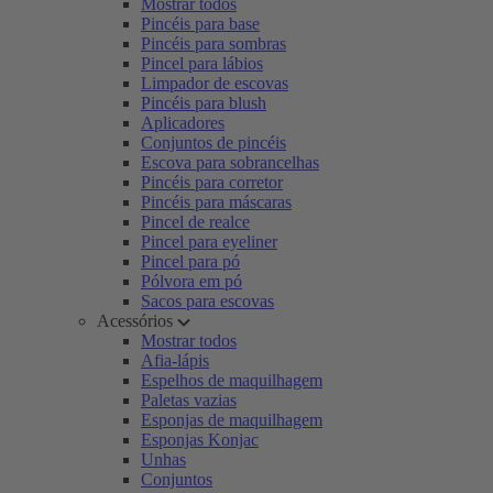
Mostrar todos
Pincéis para base
Pincéis para sombras
Pincel para lábios
Limpador de escovas
Pincéis para blush
Aplicadores
Conjuntos de pincéis
Escova para sobrancelhas
Pincéis para corretor
Pincéis para máscaras
Pincel de realce
Pincel para eyeliner
Pincel para pó
Pólvora em pó
Sacos para escovas
Acessórios
Mostrar todos
Afia-lápis
Espelhos de maquilhagem
Paletas vazias
Esponjas de maquilhagem
Esponjas Konjac
Unhas
Conjuntos