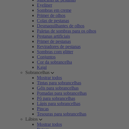
Eyeliner
Sombras em creme
Primer de olhos
Colas de pestanas
Desmaquilhantes de olhos
Paletas de sombras para os olhos
Pestanas artificiais
Primer de pestanas
Reviradores de pestanas
Sombras com glitter
Conjuntos
Cor da sobrancelha
Kajal
Sobrancelhas
Mostrar todos
Tintas para sobrancelhas
Géis para sobrancelhas
Pomadas para sobrancelhas
Pó para sobrancelhas
Lápis para sobrancelhas
Pinças
Tesouras para sobrancelhas
Lábios
Mostrar todos