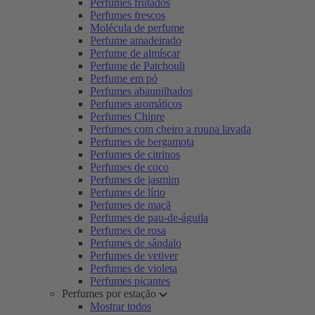
Perfumes frutados
Perfumes frescos
Molécula de perfume
Perfume amadeirado
Perfume de almíscar
Perfume de Patchouli
Perfume em pó
Perfumes abaunilhados
Perfumes aromáticos
Perfumes Chipre
Perfumes com cheiro a roupa lavada
Perfumes de bergamota
Perfumes de citrinos
Perfumes de coco
Perfumes de jasmim
Perfumes de lírio
Perfumes de maçã
Perfumes de pau-de-águila
Perfumes de rosa
Perfumes de sândalo
Perfumes de vetiver
Perfumes de violeta
Perfumes picantes
Perfumes por estação
Mostrar todos