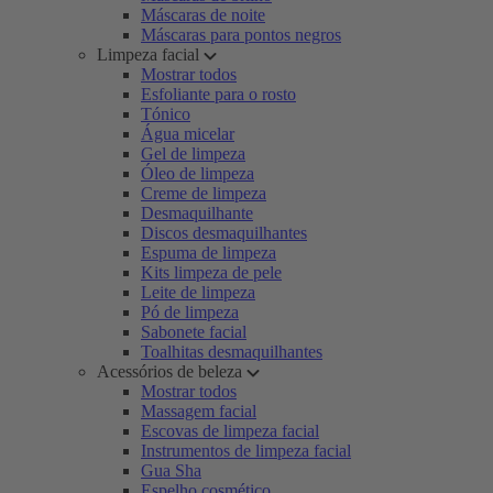
Máscaras de noite
Máscaras para pontos negros
Limpeza facial
Mostrar todos
Esfoliante para o rosto
Tónico
Água micelar
Gel de limpeza
Óleo de limpeza
Creme de limpeza
Desmaquilhante
Discos desmaquilhantes
Espuma de limpeza
Kits limpeza de pele
Leite de limpeza
Pó de limpeza
Sabonete facial
Toalhitas desmaquilhantes
Acessórios de beleza
Mostrar todos
Massagem facial
Escovas de limpeza facial
Instrumentos de limpeza facial
Gua Sha
Espelho cosmético