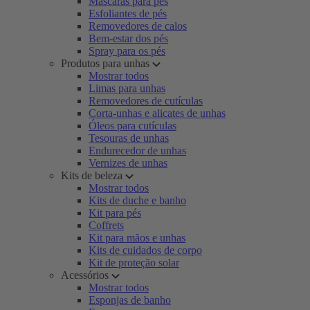
Máscaras para pés
Esfoliantes de pés
Removedores de calos
Bem-estar dos pés
Spray para os pés
Produtos para unhas
Mostrar todos
Limas para unhas
Removedores de cutículas
Corta-unhas e alicates de unhas
Óleos para cutículas
Tesouras de unhas
Endurecedor de unhas
Vernizes de unhas
Kits de beleza
Mostrar todos
Kits de duche e banho
Kit para pés
Coffrets
Kit para mãos e unhas
Kits de cuidados de corpo
Kit de proteção solar
Acessórios
Mostrar todos
Esponjas de banho