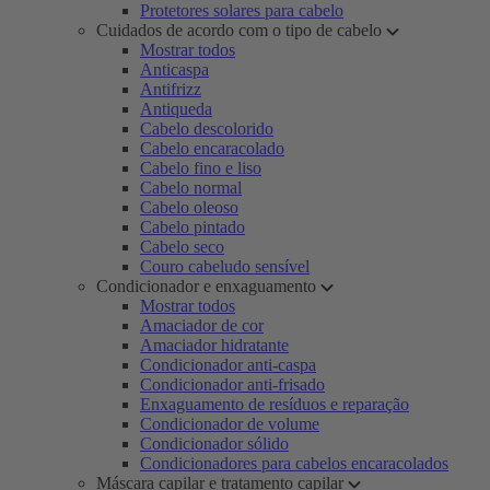
Protetores solares para cabelo
Cuidados de acordo com o tipo de cabelo
Mostrar todos
Anticaspa
Antifrizz
Antiqueda
Cabelo descolorido
Cabelo encaracolado
Cabelo fino e liso
Cabelo normal
Cabelo oleoso
Cabelo pintado
Cabelo seco
Couro cabeludo sensível
Condicionador e enxaguamento
Mostrar todos
Amaciador de cor
Amaciador hidratante
Condicionador anti-caspa
Condicionador anti-frisado
Enxaguamento de resíduos e reparação
Condicionador de volume
Condicionador sólido
Condicionadores para cabelos encaracolados
Máscara capilar e tratamento capilar