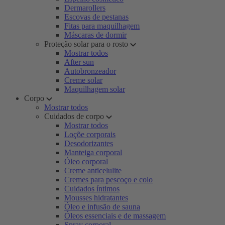
Dermarollers
Escovas de pestanas
Fitas para maquilhagem
Máscaras de dormir
Proteção solar para o rosto
Mostrar todos
After sun
Autobronzeador
Creme solar
Maquilhagem solar
Corpo
Mostrar todos
Cuidados de corpo
Mostrar todos
Loçõe corporais
Desodorizantes
Manteiga corporal
Óleo corporal
Creme anticelulite
Cremes para pescoço e colo
Cuidados íntimos
Mousses hidratantes
Óleo e infusão de sauna
Óleos essenciais e de massagem
Spray corporal