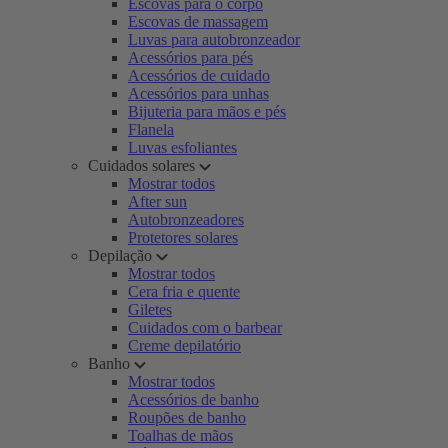
Escovas para o corpo
Escovas de massagem
Luvas para autobronzeador
Acessórios para pés
Acessórios de cuidado
Acessórios para unhas
Bijuteria para mãos e pés
Flanela
Luvas esfoliantes
Cuidados solares
Mostrar todos
After sun
Autobronzeadores
Protetores solares
Depilação
Mostrar todos
Cera fria e quente
Giletes
Cuidados com o barbear
Creme depilatório
Banho
Mostrar todos
Acessórios de banho
Roupões de banho
Toalhas de mãos