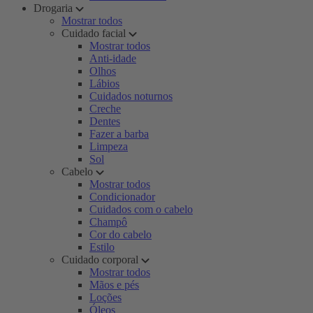
Drogaria
Mostrar todos
Cuidado facial
Mostrar todos
Anti-idade
Olhos
Lábios
Cuidados noturnos
Creche
Dentes
Fazer a barba
Limpeza
Sol
Cabelo
Mostrar todos
Condicionador
Cuidados com o cabelo
Champô
Cor do cabelo
Estilo
Cuidado corporal
Mostrar todos
Mãos e pés
Loções
Óleos