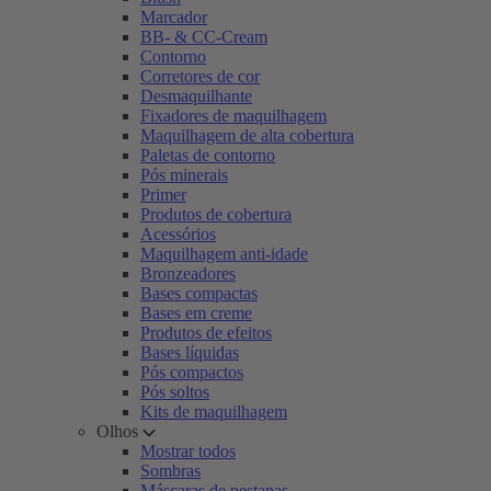
Marcador
BB- & CC-Cream
Contorno
Corretores de cor
Desmaquilhante
Fixadores de maquilhagem
Maquilhagem de alta cobertura
Paletas de contorno
Pós minerais
Primer
Produtos de cobertura
Acessórios
Maquilhagem anti-idade
Bronzeadores
Bases compactas
Bases em creme
Produtos de efeitos
Bases líquidas
Pós compactos
Pós soltos
Kits de maquilhagem
Olhos
Mostrar todos
Sombras
Máscaras de pestanas