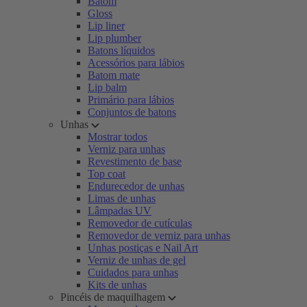
Batom
Gloss
Lip liner
Lip plumber
Batons líquidos
Acessórios para lábios
Batom mate
Lip balm
Primário para lábios
Conjuntos de batons
Unhas
Mostrar todos
Verniz para unhas
Revestimento de base
Top coat
Endurecedor de unhas
Limas de unhas
Lâmpadas UV
Removedor de cutículas
Removedor de verniz para unhas
Unhas postiças e Nail Art
Verniz de unhas de gel
Cuidados para unhas
Kits de unhas
Pincéis de maquilhagem