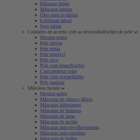
Bálsamo labial
Máscaras labiais
Óleo para os lábios
Esfoliante labial
Soro labial
Cuidados de acordo com as necessidades/tipo de pele
Mostrar todos
Pele oleosa
Pele mista
Pele sensível
Pele seca
Pele com imperfeições
Com protetor solar
Pele com vermelhidão
Pele madura
Máscaras faciais
Mostrar todos
Máscaras de olhos e lábios
Máscaras hidratantes
Máscaras de limpeza
Máscaras de lama
Máscaras de tecido
Máscaras anti-envelhecimento
Máscaras anti-espinhas
Máscaras de brilho