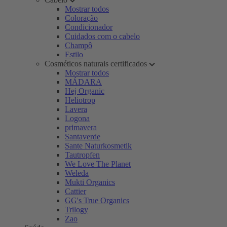
Mostrar todos
Coloração
Condicionador
Cuidados com o cabelo
Champô
Estilo
Cosméticos naturais certificados
Mostrar todos
MÁDARA
Hej Organic
Heliotrop
Lavera
Logona
primavera
Santaverde
Sante Naturkosmetik
Tautropfen
We Love The Planet
Weleda
Mukti Organics
Cattier
GG's True Organics
Trilogy
Zao