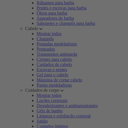
Bálsamos para barba
Pentes e escovas para barba
Óleos para barba
Aparadores de barba
Sabonetes e champôs para barba
Cabelo
Mostrar todos
Champôs
Pomadas modeladoras
Penteados
Tratamentos antiqueda
Cremes para cabelo
Cuidados de cabelo
Escovas e pentes
Gel para o cabelo
Máquina de cortar cabelo
Pastas modeladoras
Cuidados de corpo
Mostrar todos
Loções corporais
Desodorizantes e antitranspirantes
Géis de banho
Limpeza e esfoliação corporal
Sabão
Cuidados íntimos