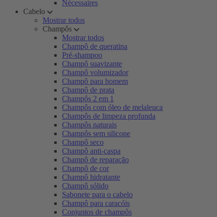
Nécessaires
Cabelo
Mostrar todos
Champôs
Mostrar todos
Champô de queratina
Pré-shampoo
Champô suavizante
Champô volumizador
Champô para homem
Champô de prata
Champôs 2 em 1
Champôs com óleo de melaleuca
Champôs de limpeza profunda
Champôs naturais
Champôs sem silicone
Champô seco
Champô anti-caspa
Champô de reparação
Champô de cor
Champô hidratante
Champô sólido
Sabonete para o cabelo
Champô para caracóis
Conjuntos de champôs