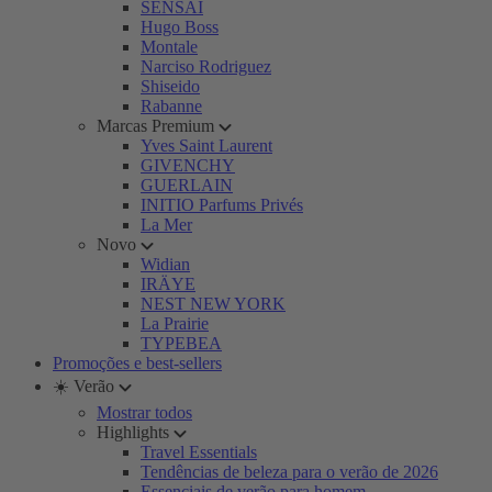
SENSAI
Hugo Boss
Montale
Narciso Rodriguez
Shiseido
Rabanne
Marcas Premium
Yves Saint Laurent
GIVENCHY
GUERLAIN
INITIO Parfums Privés
La Mer
Novo
Widian
IRÄYE
NEST NEW YORK
La Prairie
TYPEBEA
Promoções e best-sellers
☀️ Verão
Mostrar todos
Highlights
Travel Essentials
Tendências de beleza para o verão de 2026
Essenciais de verão para homem