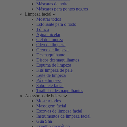
Máscaras de noite
Máscaras para pontos negros
Limpeza facial
Mostrar todos
Esfoliante para o rosto
Tónico
Água micelar
Gel de limpeza
Óleo de limpeza
Creme de limpeza
Desmaquilhante
Discos desmaquilhantes
Espuma de limpeza
Kits limpeza de pele
Leite de limpeza
Pó de limpeza
Sabonete facial
Toalhitas desmaquilhantes
Acessórios de beleza
Mostrar todos
Massagem facial
Escovas de limpeza facial
Instrumentos de limpeza facial
Gua Sha
Espelho cosmético