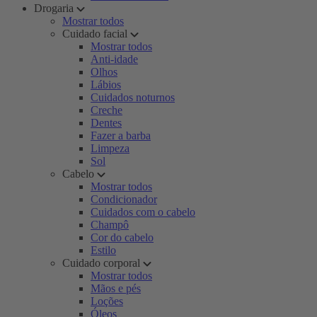
Drogaria
Mostrar todos
Cuidado facial
Mostrar todos
Anti-idade
Olhos
Lábios
Cuidados noturnos
Creche
Dentes
Fazer a barba
Limpeza
Sol
Cabelo
Mostrar todos
Condicionador
Cuidados com o cabelo
Champô
Cor do cabelo
Estilo
Cuidado corporal
Mostrar todos
Mãos e pés
Loções
Óleos