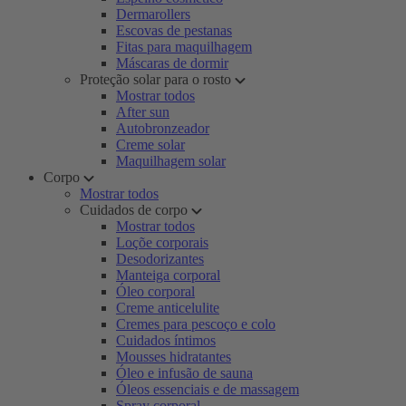
Dermarollers
Escovas de pestanas
Fitas para maquilhagem
Máscaras de dormir
Proteção solar para o rosto
Mostrar todos
After sun
Autobronzeador
Creme solar
Maquilhagem solar
Corpo
Mostrar todos
Cuidados de corpo
Mostrar todos
Loçõe corporais
Desodorizantes
Manteiga corporal
Óleo corporal
Creme anticelulite
Cremes para pescoço e colo
Cuidados íntimos
Mousses hidratantes
Óleo e infusão de sauna
Óleos essenciais e de massagem
Spray corporal