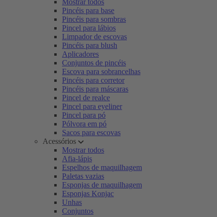
Mostrar todos
Pincéis para base
Pincéis para sombras
Pincel para lábios
Limpador de escovas
Pincéis para blush
Aplicadores
Conjuntos de pincéis
Escova para sobrancelhas
Pincéis para corretor
Pincéis para máscaras
Pincel de realce
Pincel para eyeliner
Pincel para pó
Pólvora em pó
Sacos para escovas
Acessórios
Mostrar todos
Afia-lápis
Espelhos de maquilhagem
Paletas vazias
Esponjas de maquilhagem
Esponjas Konjac
Unhas
Conjuntos