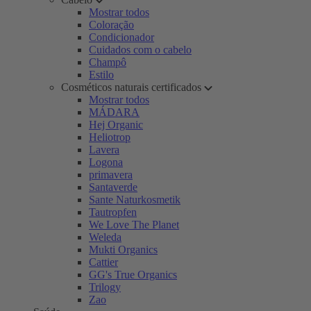
Mostrar todos
Coloração
Condicionador
Cuidados com o cabelo
Champô
Estilo
Cosméticos naturais certificados
Mostrar todos
MÁDARA
Hej Organic
Heliotrop
Lavera
Logona
primavera
Santaverde
Sante Naturkosmetik
Tautropfen
We Love The Planet
Weleda
Mukti Organics
Cattier
GG's True Organics
Trilogy
Zao