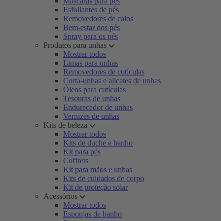
Máscaras para pés
Esfoliantes de pés
Removedores de calos
Bem-estar dos pés
Spray para os pés
Produtos para unhas
Mostrar todos
Limas para unhas
Removedores de cutículas
Corta-unhas e alicates de unhas
Óleos para cutículas
Tesouras de unhas
Endurecedor de unhas
Vernizes de unhas
Kits de beleza
Mostrar todos
Kits de duche e banho
Kit para pés
Coffrets
Kit para mãos e unhas
Kits de cuidados de corpo
Kit de proteção solar
Acessórios
Mostrar todos
Esponjas de banho