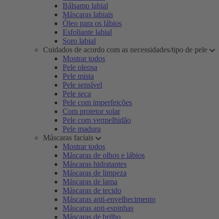
Bálsamo labial
Máscaras labiais
Óleo para os lábios
Esfoliante labial
Soro labial
Cuidados de acordo com as necessidades/tipo de pele
Mostrar todos
Pele oleosa
Pele mista
Pele sensível
Pele seca
Pele com imperfeições
Com protetor solar
Pele com vermelhidão
Pele madura
Máscaras faciais
Mostrar todos
Máscaras de olhos e lábios
Máscaras hidratantes
Máscaras de limpeza
Máscaras de lama
Máscaras de tecido
Máscaras anti-envelhecimento
Máscaras anti-espinhas
Máscaras de brilho