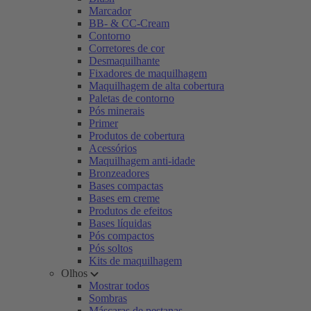
Marcador
BB- & CC-Cream
Contorno
Corretores de cor
Desmaquilhante
Fixadores de maquilhagem
Maquilhagem de alta cobertura
Paletas de contorno
Pós minerais
Primer
Produtos de cobertura
Acessórios
Maquilhagem anti-idade
Bronzeadores
Bases compactas
Bases em creme
Produtos de efeitos
Bases líquidas
Pós compactos
Pós soltos
Kits de maquilhagem
Olhos
Mostrar todos
Sombras
Máscaras de pestanas