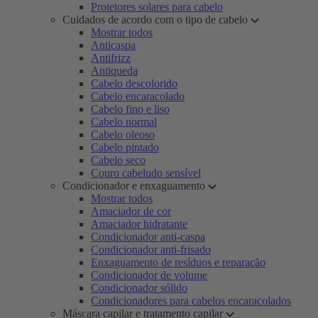
Protetores solares para cabelo
Cuidados de acordo com o tipo de cabelo
Mostrar todos
Anticaspa
Antifrizz
Antiqueda
Cabelo descolorido
Cabelo encaracolado
Cabelo fino e liso
Cabelo normal
Cabelo oleoso
Cabelo pintado
Cabelo seco
Couro cabeludo sensível
Condicionador e enxaguamento
Mostrar todos
Amaciador de cor
Amaciador hidratante
Condicionador anti-caspa
Condicionador anti-frisado
Enxaguamento de resíduos e reparação
Condicionador de volume
Condicionador sólido
Condicionadores para cabelos encaracolados
Máscara capilar e tratamento capilar