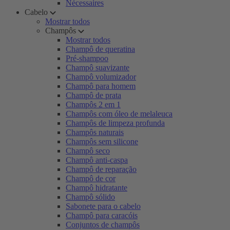
Nécessaires
Cabelo
Mostrar todos
Champôs
Mostrar todos
Champô de queratina
Pré-shampoo
Champô suavizante
Champô volumizador
Champô para homem
Champô de prata
Champôs 2 em 1
Champôs com óleo de melaleuca
Champôs de limpeza profunda
Champôs naturais
Champôs sem silicone
Champô seco
Champô anti-caspa
Champô de reparação
Champô de cor
Champô hidratante
Champô sólido
Sabonete para o cabelo
Champô para caracóis
Conjuntos de champôs