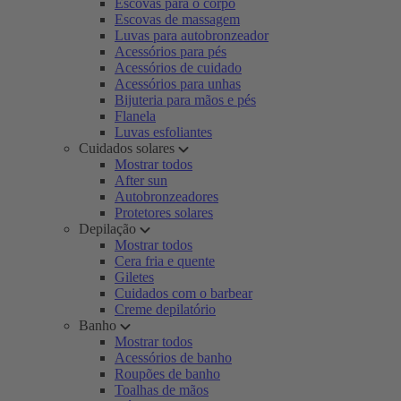
Escovas para o corpo
Escovas de massagem
Luvas para autobronzeador
Acessórios para pés
Acessórios de cuidado
Acessórios para unhas
Bijuteria para mãos e pés
Flanela
Luvas esfoliantes
Cuidados solares
Mostrar todos
After sun
Autobronzeadores
Protetores solares
Depilação
Mostrar todos
Cera fria e quente
Giletes
Cuidados com o barbear
Creme depilatório
Banho
Mostrar todos
Acessórios de banho
Roupões de banho
Toalhas de mãos