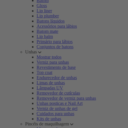
Batom
Gloss
Lip liner
Lip plumber
Batons líquidos
Acessórios para lábios
Batom mate
Lip balm
Primário para lábios
Conjuntos de batons
Unhas
Mostrar todos
Verniz para unhas
Revestimento de base
Top coat
Endurecedor de unhas
Limas de unhas
Lâmpadas UV
Removedor de cutículas
Removedor de verniz para unhas
Unhas postiças e Nail Art
Verniz de unhas de gel
Cuidados para unhas
Kits de unhas
Pincéis de maquilhagem