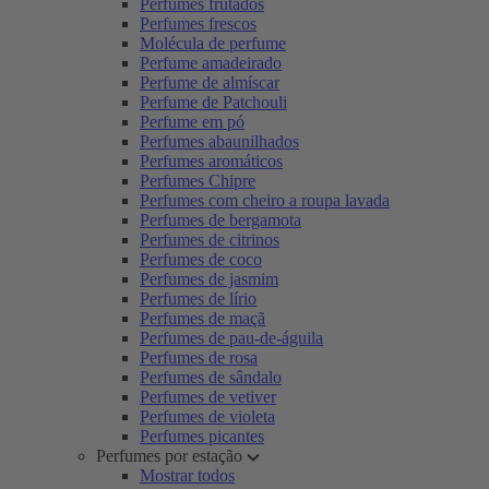
Perfumes frutados
Perfumes frescos
Molécula de perfume
Perfume amadeirado
Perfume de almíscar
Perfume de Patchouli
Perfume em pó
Perfumes abaunilhados
Perfumes aromáticos
Perfumes Chipre
Perfumes com cheiro a roupa lavada
Perfumes de bergamota
Perfumes de citrinos
Perfumes de coco
Perfumes de jasmim
Perfumes de lírio
Perfumes de maçã
Perfumes de pau-de-águila
Perfumes de rosa
Perfumes de sândalo
Perfumes de vetiver
Perfumes de violeta
Perfumes picantes
Perfumes por estação
Mostrar todos