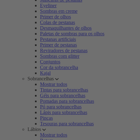
Eyeliner
Sombras em creme
Primer de olhos
Colas de pestanas
Desmaquilhantes de olhos
Paletas de sombras para os olhos
Pestanas artificiais
Primer de pestanas
Reviradores de pestanas
Sombras com glitter
Conjuntos
Cor da sobrancelha
Kajal
Sobrancelhas
Mostrar todos
Tintas para sobrancelhas
Géis para sobrancelhas
Pomadas para sobrancelhas
Pó para sobrancelhas
Lápis para sobrancelhas
Pinças
Tesouras para sobrancelhas
Lábios
Mostrar todos