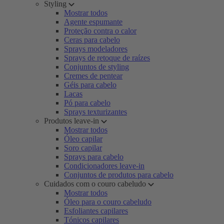
Styling
Mostrar todos
Agente espumante
Proteção contra o calor
Ceras para cabelo
Sprays modeladores
Sprays de retoque de raízes
Conjuntos de styling
Cremes de pentear
Géis para cabelo
Lacas
Pó para cabelo
Sprays texturizantes
Produtos leave-in
Mostrar todos
Óleo capilar
Soro capilar
Sprays para cabelo
Condicionadores leave-in
Conjuntos de produtos para cabelo
Cuidados com o couro cabeludo
Mostrar todos
Óleo para o couro cabeludo
Esfoliantes capilares
Tónicos capilares