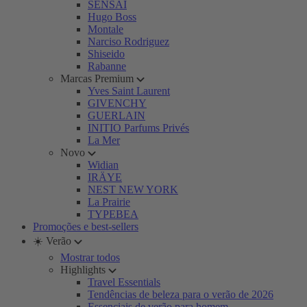
SENSAI
Hugo Boss
Montale
Narciso Rodriguez
Shiseido
Rabanne
Marcas Premium
Yves Saint Laurent
GIVENCHY
GUERLAIN
INITIO Parfums Privés
La Mer
Novo
Widian
IRÄYE
NEST NEW YORK
La Prairie
TYPEBEA
Promoções e best-sellers
☀️ Verão
Mostrar todos
Highlights
Travel Essentials
Tendências de beleza para o verão de 2026
Essenciais de verão para homem