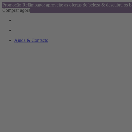
Promoção Relâmpago: aproveite as ofertas de beleza & descubra os be
Comprar agora
Ajuda & Contacto