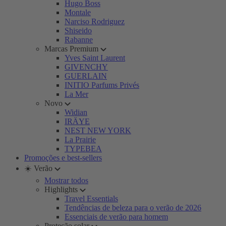
Hugo Boss
Montale
Narciso Rodriguez
Shiseido
Rabanne
Marcas Premium
Yves Saint Laurent
GIVENCHY
GUERLAIN
INITIO Parfums Privés
La Mer
Novo
Widian
IRÄYE
NEST NEW YORK
La Prairie
TYPEBEA
Promoções e best-sellers
☀️ Verão
Mostrar todos
Highlights
Travel Essentials
Tendências de beleza para o verão de 2026
Essenciais de verão para homem
Proteção solar