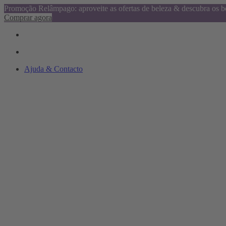
Promoção Relâmpago: aproveite as ofertas de beleza & descubra os be
Comprar agora
Ajuda & Contacto