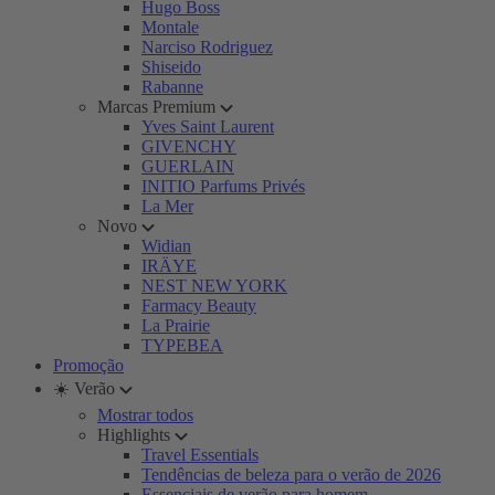
Hugo Boss
Montale
Narciso Rodriguez
Shiseido
Rabanne
Marcas Premium
Yves Saint Laurent
GIVENCHY
GUERLAIN
INITIO Parfums Privés
La Mer
Novo
Widian
IRÄYE
NEST NEW YORK
Farmacy Beauty
La Prairie
TYPEBEA
Promoção
☀️ Verão
Mostrar todos
Highlights
Travel Essentials
Tendências de beleza para o verão de 2026
Essenciais de verão para homem