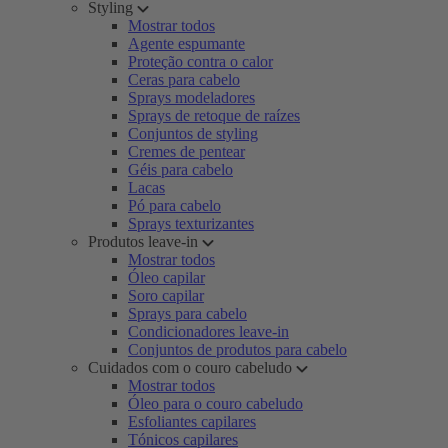
Styling
Mostrar todos
Agente espumante
Proteção contra o calor
Ceras para cabelo
Sprays modeladores
Sprays de retoque de raízes
Conjuntos de styling
Cremes de pentear
Géis para cabelo
Lacas
Pó para cabelo
Sprays texturizantes
Produtos leave-in
Mostrar todos
Óleo capilar
Soro capilar
Sprays para cabelo
Condicionadores leave-in
Conjuntos de produtos para cabelo
Cuidados com o couro cabeludo
Mostrar todos
Óleo para o couro cabeludo
Esfoliantes capilares
Tónicos capilares