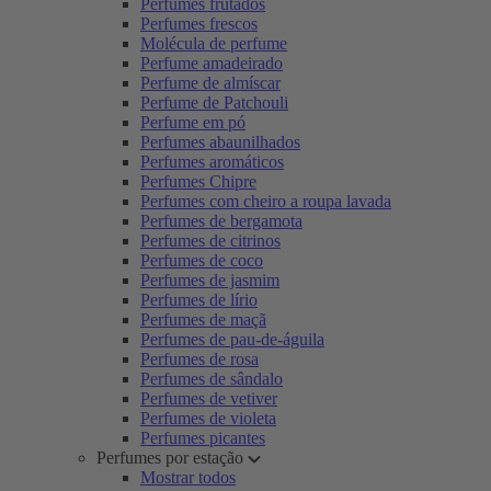
Perfumes frutados
Perfumes frescos
Molécula de perfume
Perfume amadeirado
Perfume de almíscar
Perfume de Patchouli
Perfume em pó
Perfumes abaunilhados
Perfumes aromáticos
Perfumes Chipre
Perfumes com cheiro a roupa lavada
Perfumes de bergamota
Perfumes de citrinos
Perfumes de coco
Perfumes de jasmim
Perfumes de lírio
Perfumes de maçã
Perfumes de pau-de-águila
Perfumes de rosa
Perfumes de sândalo
Perfumes de vetiver
Perfumes de violeta
Perfumes picantes
Perfumes por estação
Mostrar todos