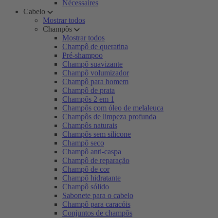
Nécessaires
Cabelo
Mostrar todos
Champôs
Mostrar todos
Champô de queratina
Pré-shampoo
Champô suavizante
Champô volumizador
Champô para homem
Champô de prata
Champôs 2 em 1
Champôs com óleo de melaleuca
Champôs de limpeza profunda
Champôs naturais
Champôs sem silicone
Champô seco
Champô anti-caspa
Champô de reparação
Champô de cor
Champô hidratante
Champô sólido
Sabonete para o cabelo
Champô para caracóis
Conjuntos de champôs