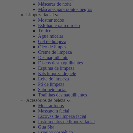
Máscaras de noite
Máscaras para pontos negros
Limpeza facial
Mostrar todos
Esfoliante para o rosto
Tónico
Água micelar
Gel de limpeza
Óleo de limpeza
Creme de limpeza
Desmaquilhante
Discos desmaquilhantes
Espuma de limpeza
Kits limpeza de pele
Leite de limpeza
Pó de limpeza
Sabonete facial
Toalhitas desmaquilhantes
Acessórios de beleza
Mostrar todos
Massagem facial
Escovas de limpeza facial
Instrumentos de limpeza facial
Gua Sha
Espelho cosmético