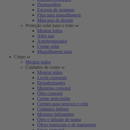
Dermarollers
Escovas de pestanas
Fitas para maquilhagem
Máscaras de dormir
Proteção solar para o rosto
Mostrar todos
After sun
Autobronzeador
Creme solar
Maquilhagem solar
Corpo
Mostrar todos
Cuidados de corpo
Mostrar todos
Loçõe corporais
Desodorizantes
Manteiga corporal
Óleo corporal
Creme anticelulite
Cremes para pescoço e colo
Cuidados íntimos
Mousses hidratantes
Óleo e infusão de sauna
Óleos essenciais e de massagem
Spray corporal