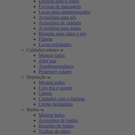
Escovas para o corpo
Escovas de massagem
Luvas para autobronzeador
Acessórios para pés
Acessórios de cuidado
Acessórios para unhas
Bijuteria para mãos e pés
Flanela
Luvas esfoliantes
Cuidados solares
Mostrar todos
After sun
Autobronzeadores
Protetores solares
Depilação
Mostrar todos
Cera fria e quente
Giletes
Cuidados com o barbear
Creme depilatório
Banho
Mostrar todos
Acessórios de banho
Roupões de banho
Toalhas de mãos