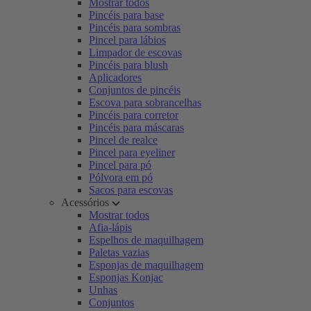
Mostrar todos
Pincéis para base
Pincéis para sombras
Pincel para lábios
Limpador de escovas
Pincéis para blush
Aplicadores
Conjuntos de pincéis
Escova para sobrancelhas
Pincéis para corretor
Pincéis para máscaras
Pincel de realce
Pincel para eyeliner
Pincel para pó
Pólvora em pó
Sacos para escovas
Acessórios
Mostrar todos
Afia-lápis
Espelhos de maquilhagem
Paletas vazias
Esponjas de maquilhagem
Esponjas Konjac
Unhas
Conjuntos