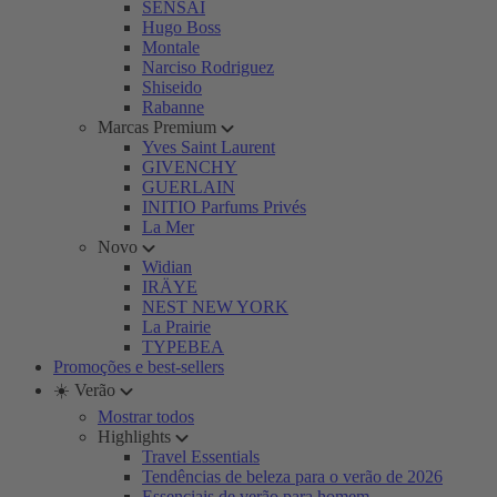
SENSAI
Hugo Boss
Montale
Narciso Rodriguez
Shiseido
Rabanne
Marcas Premium
Yves Saint Laurent
GIVENCHY
GUERLAIN
INITIO Parfums Privés
La Mer
Novo
Widian
IRÄYE
NEST NEW YORK
La Prairie
TYPEBEA
Promoções e best-sellers
☀️ Verão
Mostrar todos
Highlights
Travel Essentials
Tendências de beleza para o verão de 2026
Essenciais de verão para homem