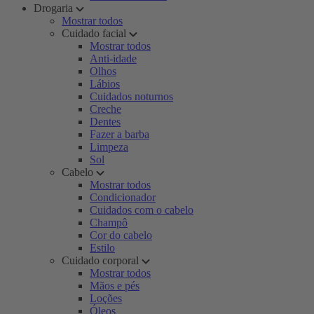
Drogaria
Mostrar todos
Cuidado facial
Mostrar todos
Anti-idade
Olhos
Lábios
Cuidados noturnos
Creche
Dentes
Fazer a barba
Limpeza
Sol
Cabelo
Mostrar todos
Condicionador
Cuidados com o cabelo
Champô
Cor do cabelo
Estilo
Cuidado corporal
Mostrar todos
Mãos e pés
Loções
Óleos