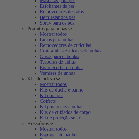
Máscaras para pés
Esfoliantes de pés
Removedores de calos
Bem-estar dos pés
Spray para os pés
Produtos para unhas
Mostrar todos
Limas para unhas
Removedores de cutículas
Corta-unhas e alicates de unhas
Óleos para cutículas
Tesouras de unhas
Endurecedor de unhas
Vernizes de unhas
Kits de beleza
Mostrar todos
Kits de duche e banho
Kit para pés
Coffrets
Kit para mãos e unhas
Kits de cuidados de corpo
Kit de proteção solar
Acessórios
Mostrar todos
Esponjas de banho