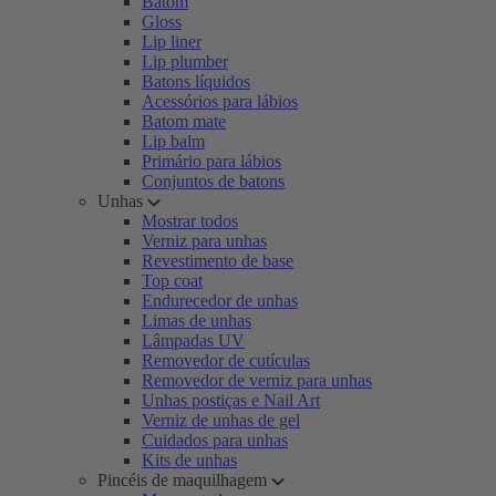
Batom
Gloss
Lip liner
Lip plumber
Batons líquidos
Acessórios para lábios
Batom mate
Lip balm
Primário para lábios
Conjuntos de batons
Unhas
Mostrar todos
Verniz para unhas
Revestimento de base
Top coat
Endurecedor de unhas
Limas de unhas
Lâmpadas UV
Removedor de cutículas
Removedor de verniz para unhas
Unhas postiças e Nail Art
Verniz de unhas de gel
Cuidados para unhas
Kits de unhas
Pincéis de maquilhagem