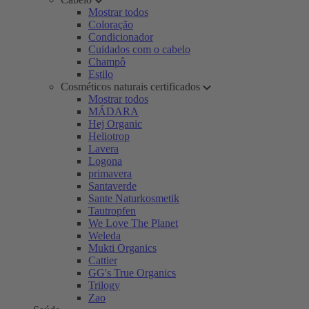
Mostrar todos
Coloração
Condicionador
Cuidados com o cabelo
Champô
Estilo
Cosméticos naturais certificados
Mostrar todos
MÁDARA
Hej Organic
Heliotrop
Lavera
Logona
primavera
Santaverde
Sante Naturkosmetik
Tautropfen
We Love The Planet
Weleda
Mukti Organics
Cattier
GG's True Organics
Trilogy
Zao