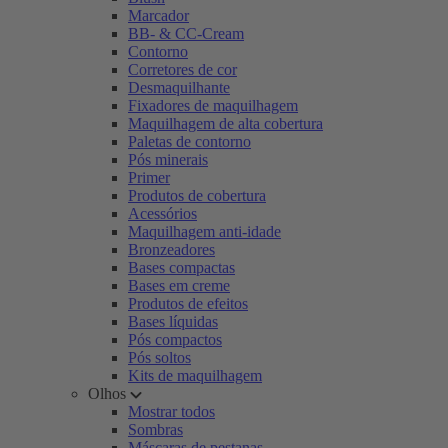
Marcador
BB- & CC-Cream
Contorno
Corretores de cor
Desmaquilhante
Fixadores de maquilhagem
Maquilhagem de alta cobertura
Paletas de contorno
Pós minerais
Primer
Produtos de cobertura
Acessórios
Maquilhagem anti-idade
Bronzeadores
Bases compactas
Bases em creme
Produtos de efeitos
Bases líquidas
Pós compactos
Pós soltos
Kits de maquilhagem
Olhos
Mostrar todos
Sombras
Máscaras de pestanas