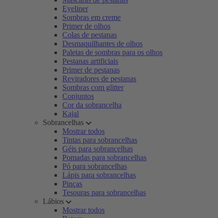
Eyeliner
Sombras em creme
Primer de olhos
Colas de pestanas
Desmaquilhantes de olhos
Paletas de sombras para os olhos
Pestanas artificiais
Primer de pestanas
Reviradores de pestanas
Sombras com glitter
Conjuntos
Cor da sobrancelha
Kajal
Sobrancelhas
Mostrar todos
Tintas para sobrancelhas
Géis para sobrancelhas
Pomadas para sobrancelhas
Pó para sobrancelhas
Lápis para sobrancelhas
Pinças
Tesouras para sobrancelhas
Lábios
Mostrar todos