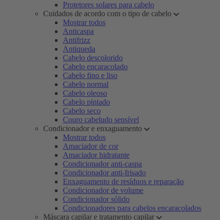
Protetores solares para cabelo
Cuidados de acordo com o tipo de cabelo
Mostrar todos
Anticaspa
Antifrizz
Antiqueda
Cabelo descolorido
Cabelo encaracolado
Cabelo fino e liso
Cabelo normal
Cabelo oleoso
Cabelo pintado
Cabelo seco
Couro cabeludo sensível
Condicionador e enxaguamento
Mostrar todos
Amaciador de cor
Amaciador hidratante
Condicionador anti-caspa
Condicionador anti-frisado
Enxaguamento de resíduos e reparação
Condicionador de volume
Condicionador sólido
Condicionadores para cabelos encaracolados
Máscara capilar e tratamento capilar