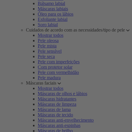
Bálsamo labial
Máscaras labiais
Óleo para os lábios
Esfoliante labial
Soro labial
Cuidados de acordo com as necessidades/tipo de pele
Mostrar todos
Pele oleosa
Pele mista
Pele sensível
Pele seca
Pele com imperfeições
Com protetor solar
Pele com vermelhidão
Pele madura
Máscaras faciais
Mostrar todos
Máscaras de olhos e lábios
Máscaras hidratantes
Máscaras de limpeza
Máscaras de lama
Máscaras de tecido
Máscaras anti-envelhecimento
Máscaras anti-espinhas
Máscaras de brilho