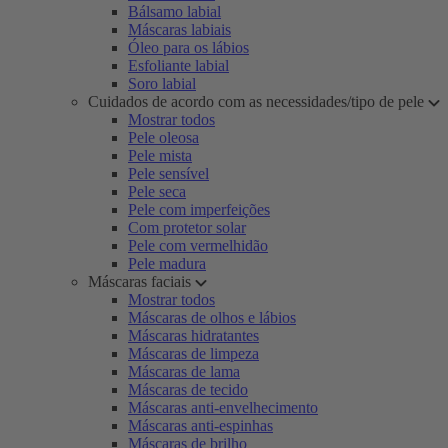
Bálsamo labial
Máscaras labiais
Óleo para os lábios
Esfoliante labial
Soro labial
Cuidados de acordo com as necessidades/tipo de pele
Mostrar todos
Pele oleosa
Pele mista
Pele sensível
Pele seca
Pele com imperfeições
Com protetor solar
Pele com vermelhidão
Pele madura
Máscaras faciais
Mostrar todos
Máscaras de olhos e lábios
Máscaras hidratantes
Máscaras de limpeza
Máscaras de lama
Máscaras de tecido
Máscaras anti-envelhecimento
Máscaras anti-espinhas
Máscaras de brilho