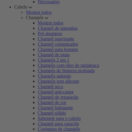
Nécessaires
Cabelo
Mostrar todos
Champôs
Mostrar todos
Champô de queratina
Pré-shampoo
Champô suavizante
Champô volumizador
Champô para homem
Champô de prata
Champôs 2 em 1
Champôs com óleo de melaleuca
Champôs de limpeza profunda
Champôs naturais
Champôs sem silicone
Champô seco
Champô anti-caspa
Champô de reparação
Champô de cor
Champô hidratante
Champô sólido
Sabonete para o cabelo
Champô para caracóis
Conjuntos de champôs