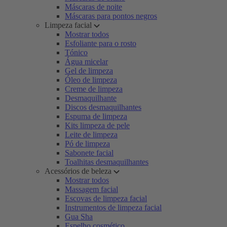
Máscaras de noite
Máscaras para pontos negros
Limpeza facial
Mostrar todos
Esfoliante para o rosto
Tónico
Água micelar
Gel de limpeza
Óleo de limpeza
Creme de limpeza
Desmaquilhante
Discos desmaquilhantes
Espuma de limpeza
Kits limpeza de pele
Leite de limpeza
Pó de limpeza
Sabonete facial
Toalhitas desmaquilhantes
Acessórios de beleza
Mostrar todos
Massagem facial
Escovas de limpeza facial
Instrumentos de limpeza facial
Gua Sha
Espelho cosmético