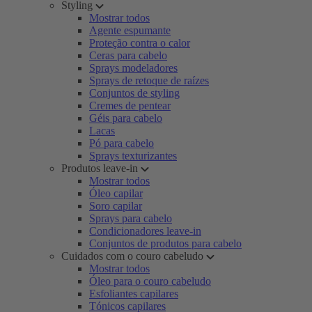
Styling
Mostrar todos
Agente espumante
Proteção contra o calor
Ceras para cabelo
Sprays modeladores
Sprays de retoque de raízes
Conjuntos de styling
Cremes de pentear
Géis para cabelo
Lacas
Pó para cabelo
Sprays texturizantes
Produtos leave-in
Mostrar todos
Óleo capilar
Soro capilar
Sprays para cabelo
Condicionadores leave-in
Conjuntos de produtos para cabelo
Cuidados com o couro cabeludo
Mostrar todos
Óleo para o couro cabeludo
Esfoliantes capilares
Tónicos capilares