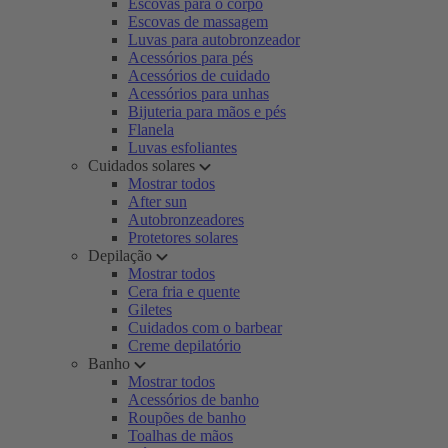
Escovas para o corpo
Escovas de massagem
Luvas para autobronzeador
Acessórios para pés
Acessórios de cuidado
Acessórios para unhas
Bijuteria para mãos e pés
Flanela
Luvas esfoliantes
Cuidados solares
Mostrar todos
After sun
Autobronzeadores
Protetores solares
Depilação
Mostrar todos
Cera fria e quente
Giletes
Cuidados com o barbear
Creme depilatório
Banho
Mostrar todos
Acessórios de banho
Roupões de banho
Toalhas de mãos