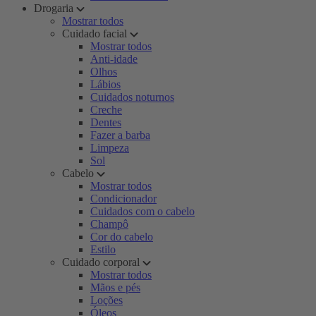
Drogaria
Mostrar todos
Cuidado facial
Mostrar todos
Anti-idade
Olhos
Lábios
Cuidados noturnos
Creche
Dentes
Fazer a barba
Limpeza
Sol
Cabelo
Mostrar todos
Condicionador
Cuidados com o cabelo
Champô
Cor do cabelo
Estilo
Cuidado corporal
Mostrar todos
Mãos e pés
Loções
Óleos