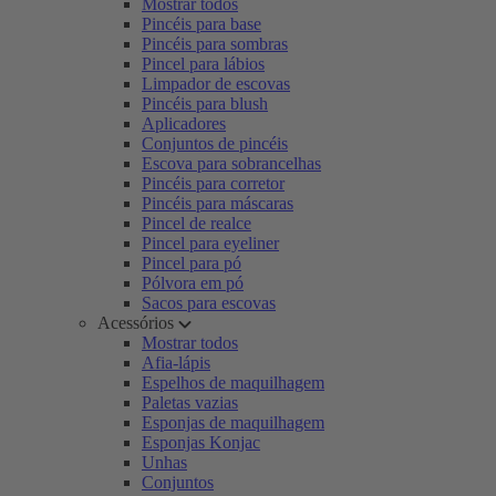
Mostrar todos
Pincéis para base
Pincéis para sombras
Pincel para lábios
Limpador de escovas
Pincéis para blush
Aplicadores
Conjuntos de pincéis
Escova para sobrancelhas
Pincéis para corretor
Pincéis para máscaras
Pincel de realce
Pincel para eyeliner
Pincel para pó
Pólvora em pó
Sacos para escovas
Acessórios
Mostrar todos
Afia-lápis
Espelhos de maquilhagem
Paletas vazias
Esponjas de maquilhagem
Esponjas Konjac
Unhas
Conjuntos