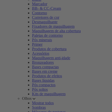
Marcador
BB- & CC-Cream
Contorno
Corretores de cor
Desmaquilhante
Fixadores de maquilhagem
Maquilhagem de alta cobertura
Paletas de contorno
Pós minerais
Primer
Produtos de cobertura
Acessórios
Maquilhagem anti-idade
Bronzeadores
Bases compactas
Bases em creme
Produtos de efeitos
Bases líquidas
Pós compactos
Pós soltos
Kits de maquilhagem
Olhos
Mostrar todos
Sombras
Máscaras de pestanas