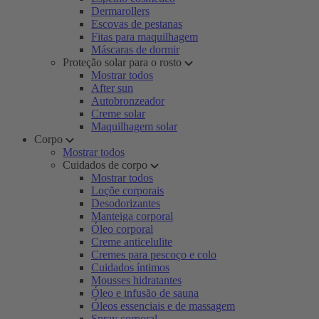
Dermarollers
Escovas de pestanas
Fitas para maquilhagem
Máscaras de dormir
Proteção solar para o rosto
Mostrar todos
After sun
Autobronzeador
Creme solar
Maquilhagem solar
Corpo
Mostrar todos
Cuidados de corpo
Mostrar todos
Loçõe corporais
Desodorizantes
Manteiga corporal
Óleo corporal
Creme anticelulite
Cremes para pescoço e colo
Cuidados íntimos
Mousses hidratantes
Óleo e infusão de sauna
Óleos essenciais e de massagem
Spray corporal