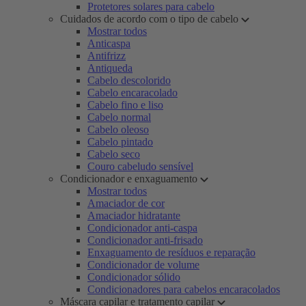
Protetores solares para cabelo
Cuidados de acordo com o tipo de cabelo
Mostrar todos
Anticaspa
Antifrizz
Antiqueda
Cabelo descolorido
Cabelo encaracolado
Cabelo fino e liso
Cabelo normal
Cabelo oleoso
Cabelo pintado
Cabelo seco
Couro cabeludo sensível
Condicionador e enxaguamento
Mostrar todos
Amaciador de cor
Amaciador hidratante
Condicionador anti-caspa
Condicionador anti-frisado
Enxaguamento de resíduos e reparação
Condicionador de volume
Condicionador sólido
Condicionadores para cabelos encaracolados
Máscara capilar e tratamento capilar