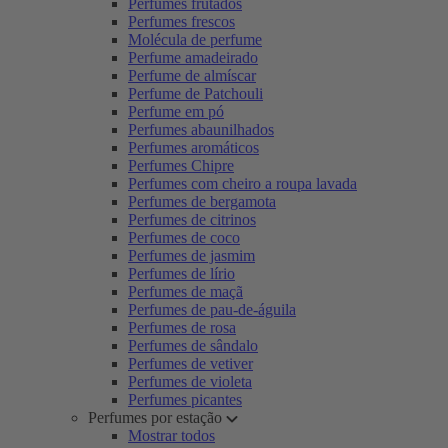
Perfumes frutados
Perfumes frescos
Molécula de perfume
Perfume amadeirado
Perfume de almíscar
Perfume de Patchouli
Perfume em pó
Perfumes abaunilhados
Perfumes aromáticos
Perfumes Chipre
Perfumes com cheiro a roupa lavada
Perfumes de bergamota
Perfumes de citrinos
Perfumes de coco
Perfumes de jasmim
Perfumes de lírio
Perfumes de maçã
Perfumes de pau-de-águila
Perfumes de rosa
Perfumes de sândalo
Perfumes de vetiver
Perfumes de violeta
Perfumes picantes
Perfumes por estação
Mostrar todos