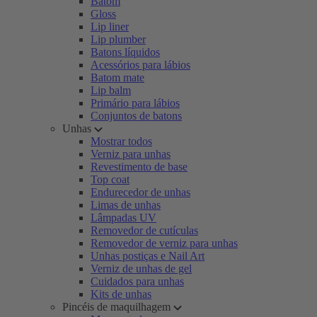
Batom
Gloss
Lip liner
Lip plumber
Batons líquidos
Acessórios para lábios
Batom mate
Lip balm
Primário para lábios
Conjuntos de batons
Unhas
Mostrar todos
Verniz para unhas
Revestimento de base
Top coat
Endurecedor de unhas
Limas de unhas
Lâmpadas UV
Removedor de cutículas
Removedor de verniz para unhas
Unhas postiças e Nail Art
Verniz de unhas de gel
Cuidados para unhas
Kits de unhas
Pincéis de maquilhagem