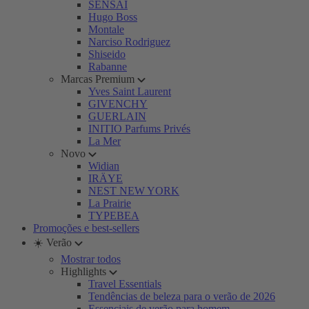
SENSAI
Hugo Boss
Montale
Narciso Rodriguez
Shiseido
Rabanne
Marcas Premium
Yves Saint Laurent
GIVENCHY
GUERLAIN
INITIO Parfums Privés
La Mer
Novo
Widian
IRÄYE
NEST NEW YORK
La Prairie
TYPEBEA
Promoções e best-sellers
☀️ Verão
Mostrar todos
Highlights
Travel Essentials
Tendências de beleza para o verão de 2026
Essenciais de verão para homem