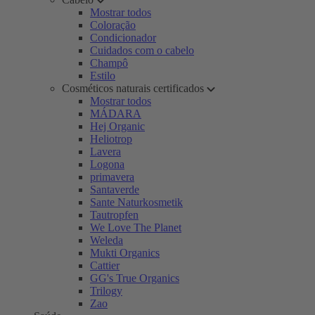
Mostrar todos
Coloração
Condicionador
Cuidados com o cabelo
Champô
Estilo
Cosméticos naturais certificados
Mostrar todos
MÁDARA
Hej Organic
Heliotrop
Lavera
Logona
primavera
Santaverde
Sante Naturkosmetik
Tautropfen
We Love The Planet
Weleda
Mukti Organics
Cattier
GG's True Organics
Trilogy
Zao