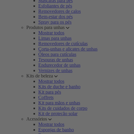
Máscaras para pés
Esfoliantes de pés
Removedores de calos
Bem-estar dos pés
Spray para os pés
Produtos para unhas
Mostrar todos
Limas para unhas
Removedores de cutículas
Corta-unhas e alicates de unhas
Óleos para cutículas
Tesouras de unhas
Endurecedor de unhas
Vernizes de unhas
Kits de beleza
Mostrar todos
Kits de duche e banho
Kit para pés
Coffrets
Kit para mãos e unhas
Kits de cuidados de corpo
Kit de proteção solar
Acessórios
Mostrar todos
Esponjas de banho