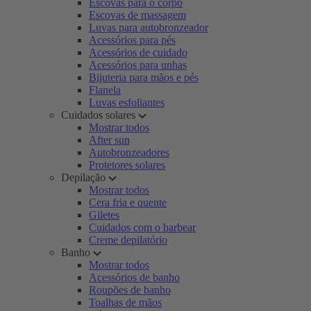
Escovas para o corpo
Escovas de massagem
Luvas para autobronzeador
Acessórios para pés
Acessórios de cuidado
Acessórios para unhas
Bijuteria para mãos e pés
Flanela
Luvas esfoliantes
Cuidados solares
Mostrar todos
After sun
Autobronzeadores
Protetores solares
Depilação
Mostrar todos
Cera fria e quente
Giletes
Cuidados com o barbear
Creme depilatório
Banho
Mostrar todos
Acessórios de banho
Roupões de banho
Toalhas de mãos