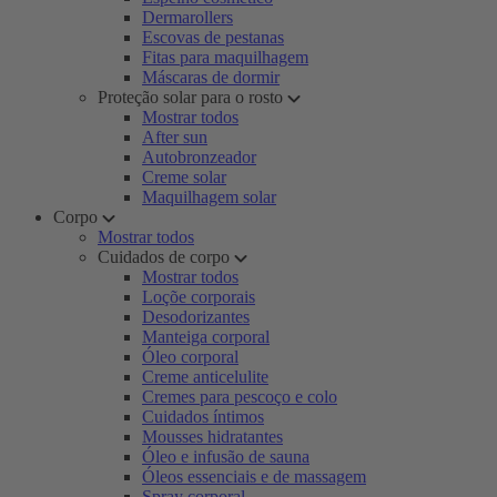
Dermarollers
Escovas de pestanas
Fitas para maquilhagem
Máscaras de dormir
Proteção solar para o rosto
Mostrar todos
After sun
Autobronzeador
Creme solar
Maquilhagem solar
Corpo
Mostrar todos
Cuidados de corpo
Mostrar todos
Loçõe corporais
Desodorizantes
Manteiga corporal
Óleo corporal
Creme anticelulite
Cremes para pescoço e colo
Cuidados íntimos
Mousses hidratantes
Óleo e infusão de sauna
Óleos essenciais e de massagem
Spray corporal