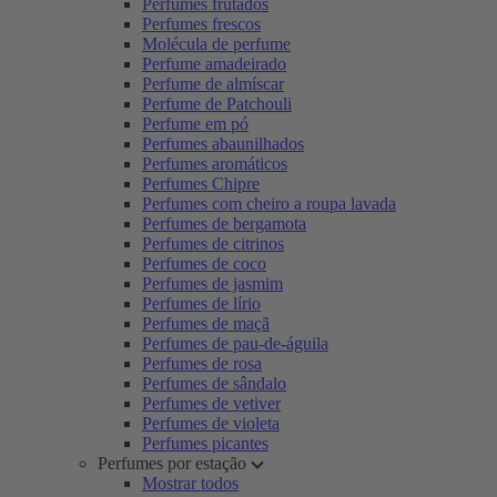
Perfumes frutados
Perfumes frescos
Molécula de perfume
Perfume amadeirado
Perfume de almíscar
Perfume de Patchouli
Perfume em pó
Perfumes abaunilhados
Perfumes aromáticos
Perfumes Chipre
Perfumes com cheiro a roupa lavada
Perfumes de bergamota
Perfumes de citrinos
Perfumes de coco
Perfumes de jasmim
Perfumes de lírio
Perfumes de maçã
Perfumes de pau-de-águila
Perfumes de rosa
Perfumes de sândalo
Perfumes de vetiver
Perfumes de violeta
Perfumes picantes
Perfumes por estação
Mostrar todos