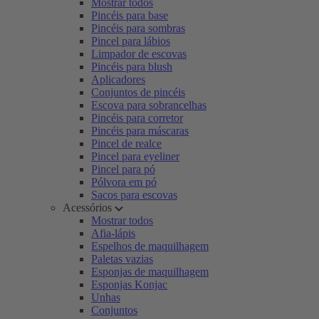
Mostrar todos
Pincéis para base
Pincéis para sombras
Pincel para lábios
Limpador de escovas
Pincéis para blush
Aplicadores
Conjuntos de pincéis
Escova para sobrancelhas
Pincéis para corretor
Pincéis para máscaras
Pincel de realce
Pincel para eyeliner
Pincel para pó
Pólvora em pó
Sacos para escovas
Acessórios
Mostrar todos
Afia-lápis
Espelhos de maquilhagem
Paletas vazias
Esponjas de maquilhagem
Esponjas Konjac
Unhas
Conjuntos