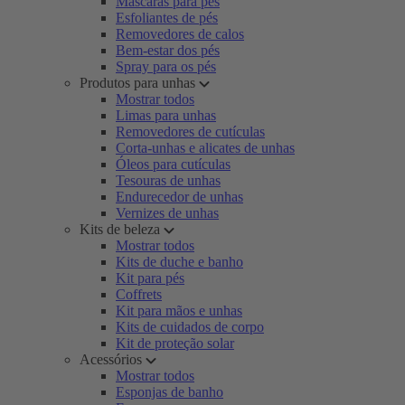
Máscaras para pés
Esfoliantes de pés
Removedores de calos
Bem-estar dos pés
Spray para os pés
Produtos para unhas
Mostrar todos
Limas para unhas
Removedores de cutículas
Corta-unhas e alicates de unhas
Óleos para cutículas
Tesouras de unhas
Endurecedor de unhas
Vernizes de unhas
Kits de beleza
Mostrar todos
Kits de duche e banho
Kit para pés
Coffrets
Kit para mãos e unhas
Kits de cuidados de corpo
Kit de proteção solar
Acessórios
Mostrar todos
Esponjas de banho