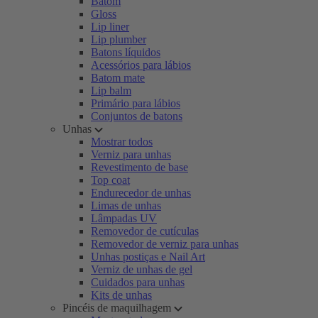
Batom
Gloss
Lip liner
Lip plumber
Batons líquidos
Acessórios para lábios
Batom mate
Lip balm
Primário para lábios
Conjuntos de batons
Unhas
Mostrar todos
Verniz para unhas
Revestimento de base
Top coat
Endurecedor de unhas
Limas de unhas
Lâmpadas UV
Removedor de cutículas
Removedor de verniz para unhas
Unhas postiças e Nail Art
Verniz de unhas de gel
Cuidados para unhas
Kits de unhas
Pincéis de maquilhagem