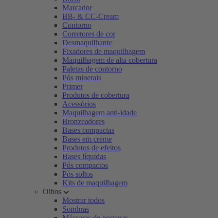
Marcador
BB- & CC-Cream
Contorno
Corretores de cor
Desmaquilhante
Fixadores de maquilhagem
Maquilhagem de alta cobertura
Paletas de contorno
Pós minerais
Primer
Produtos de cobertura
Acessórios
Maquilhagem anti-idade
Bronzeadores
Bases compactas
Bases em creme
Produtos de efeitos
Bases líquidas
Pós compactos
Pós soltos
Kits de maquilhagem
Olhos
Mostrar todos
Sombras
Máscaras de pestanas