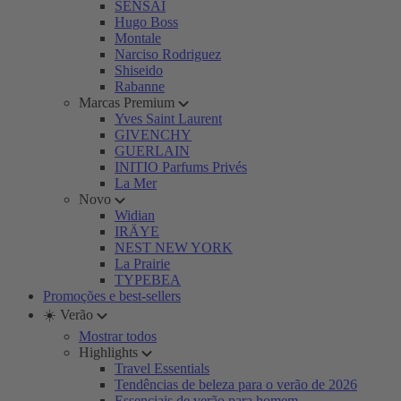
SENSAI
Hugo Boss
Montale
Narciso Rodriguez
Shiseido
Rabanne
Marcas Premium
Yves Saint Laurent
GIVENCHY
GUERLAIN
INITIO Parfums Privés
La Mer
Novo
Widian
IRÄYE
NEST NEW YORK
La Prairie
TYPEBEA
Promoções e best-sellers
☀️ Verão
Mostrar todos
Highlights
Travel Essentials
Tendências de beleza para o verão de 2026
Essenciais de verão para homem