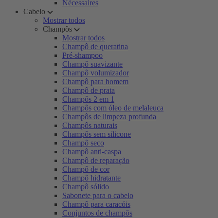
Nécessaires
Cabelo
Mostrar todos
Champôs
Mostrar todos
Champô de queratina
Pré-shampoo
Champô suavizante
Champô volumizador
Champô para homem
Champô de prata
Champôs 2 em 1
Champôs com óleo de melaleuca
Champôs de limpeza profunda
Champôs naturais
Champôs sem silicone
Champô seco
Champô anti-caspa
Champô de reparação
Champô de cor
Champô hidratante
Champô sólido
Sabonete para o cabelo
Champô para caracóis
Conjuntos de champôs