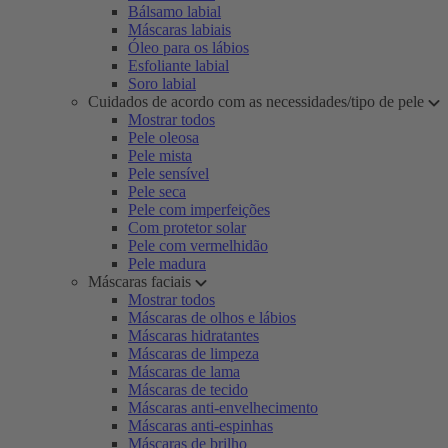
Bálsamo labial
Máscaras labiais
Óleo para os lábios
Esfoliante labial
Soro labial
Cuidados de acordo com as necessidades/tipo de pele
Mostrar todos
Pele oleosa
Pele mista
Pele sensível
Pele seca
Pele com imperfeições
Com protetor solar
Pele com vermelhidão
Pele madura
Máscaras faciais
Mostrar todos
Máscaras de olhos e lábios
Máscaras hidratantes
Máscaras de limpeza
Máscaras de lama
Máscaras de tecido
Máscaras anti-envelhecimento
Máscaras anti-espinhas
Máscaras de brilho