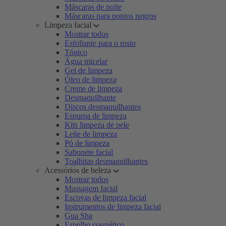
Máscaras de noite
Máscaras para pontos negros
Limpeza facial
Mostrar todos
Esfoliante para o rosto
Tónico
Água micelar
Gel de limpeza
Óleo de limpeza
Creme de limpeza
Desmaquilhante
Discos desmaquilhantes
Espuma de limpeza
Kits limpeza de pele
Leite de limpeza
Pó de limpeza
Sabonete facial
Toalhitas desmaquilhantes
Acessórios de beleza
Mostrar todos
Massagem facial
Escovas de limpeza facial
Instrumentos de limpeza facial
Gua Sha
Espelho cosmético