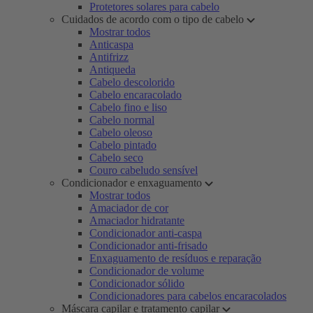
Protetores solares para cabelo
Cuidados de acordo com o tipo de cabelo
Mostrar todos
Anticaspa
Antifrizz
Antiqueda
Cabelo descolorido
Cabelo encaracolado
Cabelo fino e liso
Cabelo normal
Cabelo oleoso
Cabelo pintado
Cabelo seco
Couro cabeludo sensível
Condicionador e enxaguamento
Mostrar todos
Amaciador de cor
Amaciador hidratante
Condicionador anti-caspa
Condicionador anti-frisado
Enxaguamento de resíduos e reparação
Condicionador de volume
Condicionador sólido
Condicionadores para cabelos encaracolados
Máscara capilar e tratamento capilar