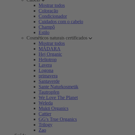
Mostrar todos
Coloração
Condicionador
Cuidados com o cabelo
Champô
Estilo
Cosméticos naturais certificados
Mostrar todos
MÁDARA
Hej Organic
Heliotrop
Lavera
Logona
primavera
Santaverde
Sante Naturkosmetik
Tautropfen
We Love The Planet
Weleda
Mukti Organics
Cattier
GG's True Organics
Trilogy
Zao