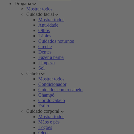
Drogaria
Mostrar todos
Cuidado facial
Mostrar todos
Anti-idade
Olhos
Lábios
Cuidados noturnos
Creche
Dentes
Fazer a barba
Limpeza
Sol
Cabelo
Mostrar todos
Condicionador
Cuidados com o cabelo
Champô
Cor do cabelo
Estilo
Cuidado corporal
Mostrar todos
Mãos e pés
Loções
Óleos