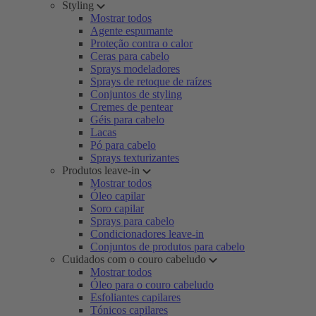
Styling
Mostrar todos
Agente espumante
Proteção contra o calor
Ceras para cabelo
Sprays modeladores
Sprays de retoque de raízes
Conjuntos de styling
Cremes de pentear
Géis para cabelo
Lacas
Pó para cabelo
Sprays texturizantes
Produtos leave-in
Mostrar todos
Óleo capilar
Soro capilar
Sprays para cabelo
Condicionadores leave-in
Conjuntos de produtos para cabelo
Cuidados com o couro cabeludo
Mostrar todos
Óleo para o couro cabeludo
Esfoliantes capilares
Tónicos capilares