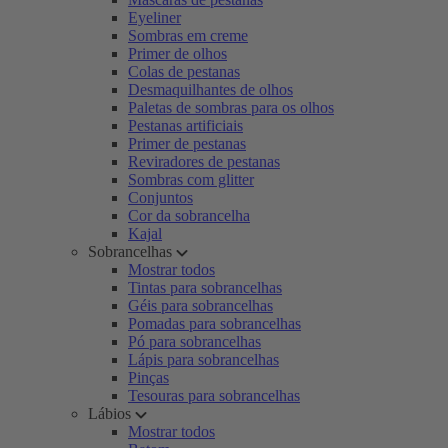
Eyeliner
Sombras em creme
Primer de olhos
Colas de pestanas
Desmaquilhantes de olhos
Paletas de sombras para os olhos
Pestanas artificiais
Primer de pestanas
Reviradores de pestanas
Sombras com glitter
Conjuntos
Cor da sobrancelha
Kajal
Sobrancelhas
Mostrar todos
Tintas para sobrancelhas
Géis para sobrancelhas
Pomadas para sobrancelhas
Pó para sobrancelhas
Lápis para sobrancelhas
Pinças
Tesouras para sobrancelhas
Lábios
Mostrar todos