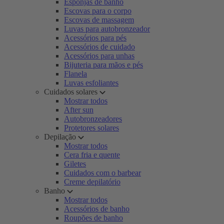
Esponjas de banho
Escovas para o corpo
Escovas de massagem
Luvas para autobronzeador
Acessórios para pés
Acessórios de cuidado
Acessórios para unhas
Bijuteria para mãos e pés
Flanela
Luvas esfoliantes
Cuidados solares
Mostrar todos
After sun
Autobronzeadores
Protetores solares
Depilação
Mostrar todos
Cera fria e quente
Giletes
Cuidados com o barbear
Creme depilatório
Banho
Mostrar todos
Acessórios de banho
Roupões de banho