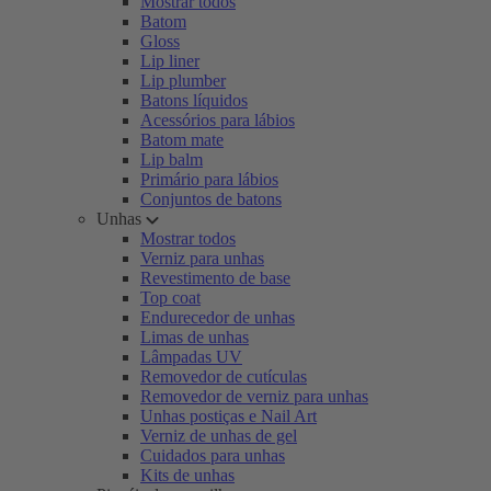
Mostrar todos
Batom
Gloss
Lip liner
Lip plumber
Batons líquidos
Acessórios para lábios
Batom mate
Lip balm
Primário para lábios
Conjuntos de batons
Unhas
Mostrar todos
Verniz para unhas
Revestimento de base
Top coat
Endurecedor de unhas
Limas de unhas
Lâmpadas UV
Removedor de cutículas
Removedor de verniz para unhas
Unhas postiças e Nail Art
Verniz de unhas de gel
Cuidados para unhas
Kits de unhas