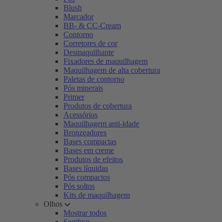
Blush
Marcador
BB- & CC-Cream
Contorno
Corretores de cor
Desmaquilhante
Fixadores de maquilhagem
Maquilhagem de alta cobertura
Paletas de contorno
Pós minerais
Primer
Produtos de cobertura
Acessórios
Maquilhagem anti-idade
Bronzeadores
Bases compactas
Bases em creme
Produtos de efeitos
Bases líquidas
Pós compactos
Pós soltos
Kits de maquilhagem
Olhos
Mostrar todos
Sombras