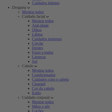
Cuidados íntimos
Drogaria
Mostrar todos
Cuidado facial
Mostrar todos
Anti-idade
Olhos
Lábios
Cuidados noturnos
Creche
Dentes
Fazer a barba
Limpeza
Sol
Cabelo
Mostrar todos
Condicionador
Cuidados com o cabelo
Champô
Cor do cabelo
Estilo
Cuidado corporal
Mostrar todos
Mãos e pés
Loções