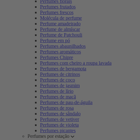
Perfumes florais
Perfumes frutados
Perfumes frescos
Molécula de perfume
Perfume amadeirado
Perfume de almíscar
Perfume de Patchouli
Perfume em pó
Perfumes abaunilhados
Perfumes aromáticos
Perfumes Chipre
Perfumes com cheiro a roupa lavada
Perfumes de bergamota
Perfumes de citrinos
Perfumes de coco
Perfumes de jasmim
Perfumes de lírio
Perfumes de maçã
Perfumes de pau-de-águila
Perfumes de rosa
Perfumes de sândalo
Perfumes de vetiver
Perfumes de violeta
Perfumes picantes
Perfumes por estação