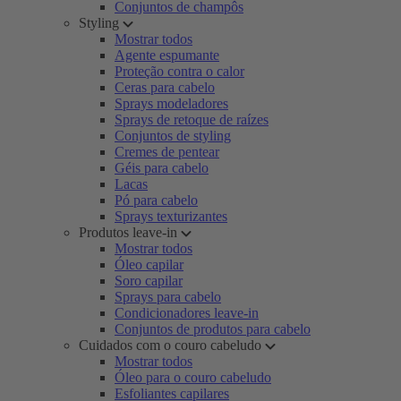
Conjuntos de champôs
Styling
Mostrar todos
Agente espumante
Proteção contra o calor
Ceras para cabelo
Sprays modeladores
Sprays de retoque de raízes
Conjuntos de styling
Cremes de pentear
Géis para cabelo
Lacas
Pó para cabelo
Sprays texturizantes
Produtos leave-in
Mostrar todos
Óleo capilar
Soro capilar
Sprays para cabelo
Condicionadores leave-in
Conjuntos de produtos para cabelo
Cuidados com o couro cabeludo
Mostrar todos
Óleo para o couro cabeludo
Esfoliantes capilares