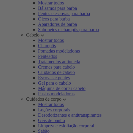
Mostrar todos
Bálsamos para barba
Pentes e escovas para barba
Óleos para barba
Aparadores de barba
Sabonetes e champôs para barba
Cabelo
Mostrar todos
Champôs
Pomadas modeladoras
Penteados
Tratamentos antiqueda
Cremes para cabelo
Cuidados de cabelo
Escovas e pentes
Gel para o cabelo
Máquina de cortar cabelo
Pastas modeladoras
Cuidados de corpo
Mostrar todos
Loções corporais
Desodorizantes e antitranspirantes
Géis de banho
Limpeza e esfoliação corporal
Sabão