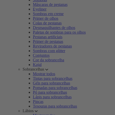
Máscaras de pestanas
Eyeliner
Sombras em creme
Primer de olhos
Colas de pestanas
Desmaquilhantes de olhos
Paletas de sombras para os olhos
Pestanas artificiais
Primer de pestanas
Reviradores de pestanas
Sombras com glitter
Conjuntos
Cor da sobrancelha
Kajal
Sobrancelhas
Mostrar todos
Tintas para sobrancelhas
Géis para sobrancelhas
Pomadas para sobrancelhas
Pó para sobrancelhas
Lápis para sobrancelhas
Pinças
Tesouras para sobrancelhas
Lábios