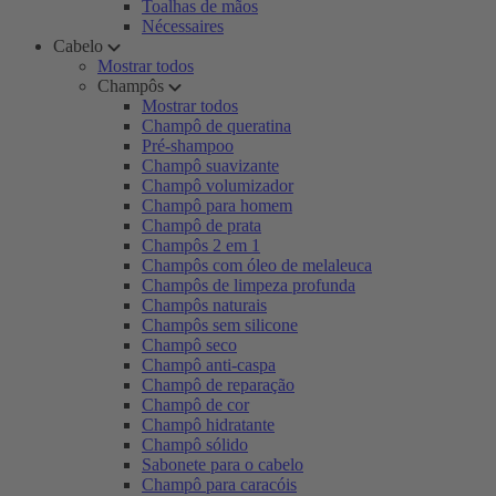
Toalhas de mãos
Nécessaires
Cabelo
Mostrar todos
Champôs
Mostrar todos
Champô de queratina
Pré-shampoo
Champô suavizante
Champô volumizador
Champô para homem
Champô de prata
Champôs 2 em 1
Champôs com óleo de melaleuca
Champôs de limpeza profunda
Champôs naturais
Champôs sem silicone
Champô seco
Champô anti-caspa
Champô de reparação
Champô de cor
Champô hidratante
Champô sólido
Sabonete para o cabelo
Champô para caracóis