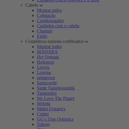
Cabelo
Mostrar todos
Coloração
Condicionador
Cuidados com o cabelo
Champô
Estilo
Cosméticos naturais certificados
Mostrar todos
MÁDARA
Hej Organic
Heliotrop
Lavera
Logona
primavera
Santaverde
Sante Naturkosmetik
Tautropfen
We Love The Planet
Weleda
Mukti Organics
Cattier
GG's True Organics
Trilogy