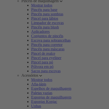
Pincéis de maquilhagem
Mostrar todos
Pincéis para base
Pincéis para sombras
Pincel para lábios
Limpador de escovas
Pincéis para blush
Aplicadores
Conjuntos de pincéis
Escova para sobrancelhas
Pincéis para corretor
Pincéis para máscaras
Pincel de realce
Pincel para eyeliner
Pincel para pó
Pólvora em pó
Sacos para escovas
Acessórios
Mostrar todos
Afia-lápis
Espelhos de maquilhagem
Paletas vazias
Esponjas de maquilhagem
Esponjas Konjac
Unhas