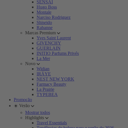
SENSAI
Hugo Boss
Montale
Narciso Rodriguez
Shiseido
Rabanne
Marcas Premium
Yves Saint Laurent
GIVENCHY
GUERLAIN
INITIO Parfums Privés
La Mer
Novo
Widian
IRÄYE
NEST NEW YORK
Farmacy Beauty
La Prairie
TYPEBEA
Promoção
☀️ Verão
Mostrar todos
Highlights
Travel Essentials
Tendências de beleza para o verão de 2026