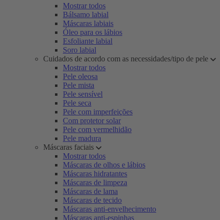
Mostrar todos
Bálsamo labial
Máscaras labiais
Óleo para os lábios
Esfoliante labial
Soro labial
Cuidados de acordo com as necessidades/tipo de pele
Mostrar todos
Pele oleosa
Pele mista
Pele sensível
Pele seca
Pele com imperfeições
Com protetor solar
Pele com vermelhidão
Pele madura
Máscaras faciais
Mostrar todos
Máscaras de olhos e lábios
Máscaras hidratantes
Máscaras de limpeza
Máscaras de lama
Máscaras de tecido
Máscaras anti-envelhecimento
Máscaras anti-espinhas