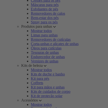
Cremes para os pés
Máscaras para pés
Esfoliantes de pés
Removedores de calos
Bem-estar dos pés
Spray para os pés
Produtos para unhas
Mostrar todos
Limas para unhas
Removedores de cutículas
Corta-unhas e alicates de unhas
Óleos para cutículas
Tesouras de unhas
Endurecedor de unhas
Vernizes de unhas
Kits de beleza
Mostrar todos
Kits de duche e banho
Kit para pés
Coffrets
Kit para mãos e unhas
Kits de cuidados de corpo
Kit de proteção solar
Acessórios
Mostrar todos