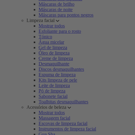
Máscaras de brilho
Máscaras de noite
Máscaras para pontos negros
Limpeza facial
Mostrar todos
Esfoliante para o rosto
Tónico
Água micelar
Gel de limpeza
Óleo de limpeza
Creme de limpeza
Desmaquilhante
Discos desmaquilhantes
Espuma de limpeza
Kits limpeza de pele
Leite de limpeza
Pó de limpeza
Sabonete facial
Toalhitas desmaquilhantes
Acessórios de beleza
Mostrar todos
Massagem facial
Escovas de limpeza facial
Instrumentos de limpeza facial
Gua Sha