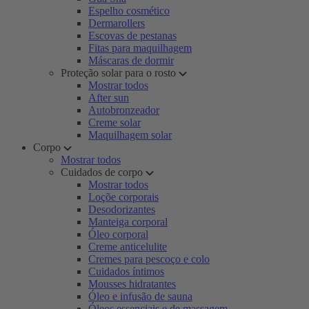
Espelho cosmético
Dermarollers
Escovas de pestanas
Fitas para maquilhagem
Máscaras de dormir
Proteção solar para o rosto
Mostrar todos
After sun
Autobronzeador
Creme solar
Maquilhagem solar
Corpo
Mostrar todos
Cuidados de corpo
Mostrar todos
Loçõe corporais
Desodorizantes
Manteiga corporal
Óleo corporal
Creme anticelulite
Cremes para pescoço e colo
Cuidados íntimos
Mousses hidratantes
Óleo e infusão de sauna
Óleos essenciais e de massagem