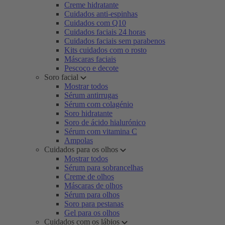
Creme hidratante
Cuidados anti-espinhas
Cuidados com Q10
Cuidados faciais 24 horas
Cuidados faciais sem parabenos
Kits cuidados com o rosto
Máscaras faciais
Pescoço e decote
Soro facial
Mostrar todos
Sérum antirrugas
Sérum com colagénio
Soro hidratante
Soro de ácido hialurónico
Sérum com vitamina C
Ampolas
Cuidados para os olhos
Mostrar todos
Sérum para sobrancelhas
Creme de olhos
Máscaras de olhos
Sérum para olhos
Soro para pestanas
Gel para os olhos
Cuidados com os lábios