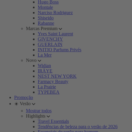
Hugo Boss
Montale
Narciso Rodriguez
Shiseido
Rabanne
Marcas Premium
Yves Saint Laurent
GIVENCHY
GUERLAIN
INITIO Parfums Privés
La Mer
Novo
Widian
IRÄYE
NEST NEW YORK
Farmacy Beauty
La Prairie
TYPEBEA
Promoção
☀️ Verão
Mostrar todos
Highlights
Travel Essentials
Tendências de beleza para o verão de 2026
Essenciais de verão para homem