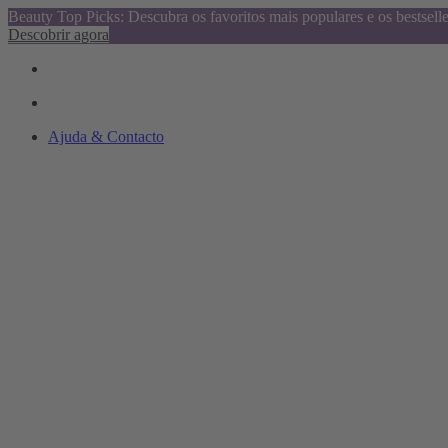
Beauty Top Picks: Descubra os favoritos mais populares e os bestsell
Descobrir agora
Ajuda & Contacto