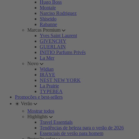
Hugo Boss
Montale
Narciso Rodriguez
Shiseido
Rabanne
Marcas Premium
Yves Saint Laurent
GIVENCHY
GUERLAIN
INITIO Parfums Privés
La Mer
Novo
Widian
IRÄYE
NEST NEW YORK
La Prairie
TYPEBEA
Promoções e best-sellers
☀️ Verão
Mostrar todos
Highlights
Travel Essentials
Tendências de beleza para o verão de 2026
Essenciais de verão para homem
Proteção solar