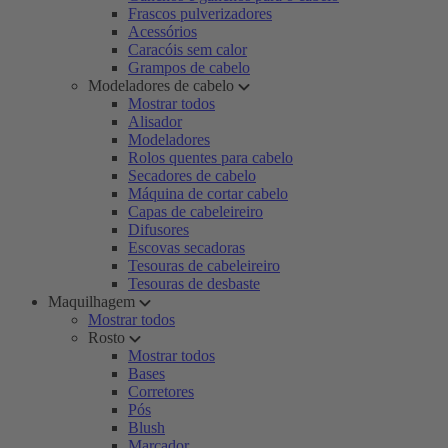
Frascos pulverizadores
Acessórios
Caracóis sem calor
Grampos de cabelo
Modeladores de cabelo
Mostrar todos
Alisador
Modeladores
Rolos quentes para cabelo
Secadores de cabelo
Máquina de cortar cabelo
Capas de cabeleireiro
Difusores
Escovas secadoras
Tesouras de cabeleireiro
Tesouras de desbaste
Maquilhagem
Mostrar todos
Rosto
Mostrar todos
Bases
Corretores
Pós
Blush
Marcador