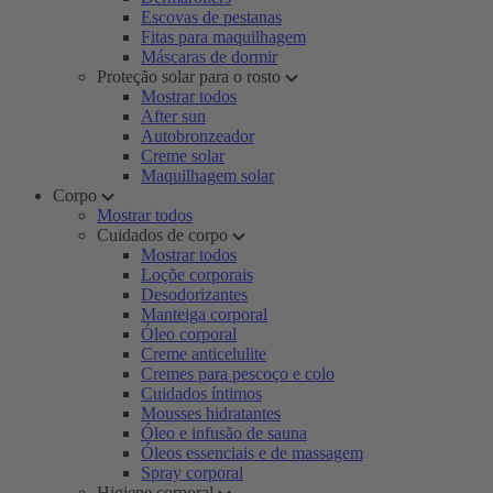
Escovas de pestanas
Fitas para maquilhagem
Máscaras de dormir
Proteção solar para o rosto
Mostrar todos
After sun
Autobronzeador
Creme solar
Maquilhagem solar
Corpo
Mostrar todos
Cuidados de corpo
Mostrar todos
Loçõe corporais
Desodorizantes
Manteiga corporal
Óleo corporal
Creme anticelulite
Cremes para pescoço e colo
Cuidados íntimos
Mousses hidratantes
Óleo e infusão de sauna
Óleos essenciais e de massagem
Spray corporal
Higiene corporal