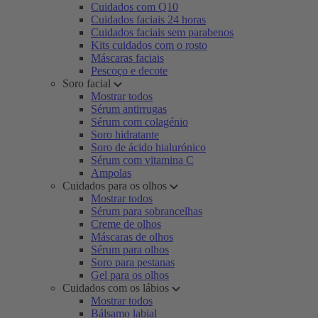
Cuidados com Q10
Cuidados faciais 24 horas
Cuidados faciais sem parabenos
Kits cuidados com o rosto
Máscaras faciais
Pescoço e decote
Soro facial
Mostrar todos
Sérum antirrugas
Sérum com colagénio
Soro hidratante
Soro de ácido hialurónico
Sérum com vitamina C
Ampolas
Cuidados para os olhos
Mostrar todos
Sérum para sobrancelhas
Creme de olhos
Máscaras de olhos
Sérum para olhos
Soro para pestanas
Gel para os olhos
Cuidados com os lábios
Mostrar todos
Bálsamo labial