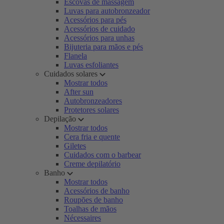
Escovas de massagem
Luvas para autobronzeador
Acessórios para pés
Acessórios de cuidado
Acessórios para unhas
Bijuteria para mãos e pés
Flanela
Luvas esfoliantes
Cuidados solares
Mostrar todos
After sun
Autobronzeadores
Protetores solares
Depilação
Mostrar todos
Cera fria e quente
Giletes
Cuidados com o barbear
Creme depilatório
Banho
Mostrar todos
Acessórios de banho
Roupões de banho
Toalhas de mãos
Nécessaires