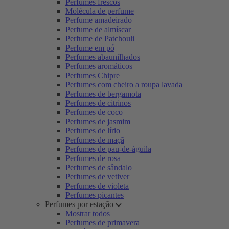
Perfumes frescos
Molécula de perfume
Perfume amadeirado
Perfume de almíscar
Perfume de Patchouli
Perfume em pó
Perfumes abaunilhados
Perfumes aromáticos
Perfumes Chipre
Perfumes com cheiro a roupa lavada
Perfumes de bergamota
Perfumes de citrinos
Perfumes de coco
Perfumes de jasmim
Perfumes de lírio
Perfumes de maçã
Perfumes de pau-de-águila
Perfumes de rosa
Perfumes de sândalo
Perfumes de vetiver
Perfumes de violeta
Perfumes picantes
Perfumes por estação
Mostrar todos
Perfumes de primavera