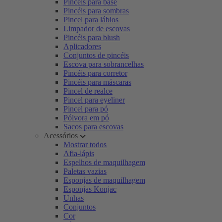
Pincéis para base
Pincéis para sombras
Pincel para lábios
Limpador de escovas
Pincéis para blush
Aplicadores
Conjuntos de pincéis
Escova para sobrancelhas
Pincéis para corretor
Pincéis para máscaras
Pincel de realce
Pincel para eyeliner
Pincel para pó
Pólvora em pó
Sacos para escovas
Acessórios
Mostrar todos
Afia-lápis
Espelhos de maquilhagem
Paletas vazias
Esponjas de maquilhagem
Esponjas Konjac
Unhas
Conjuntos
Cor