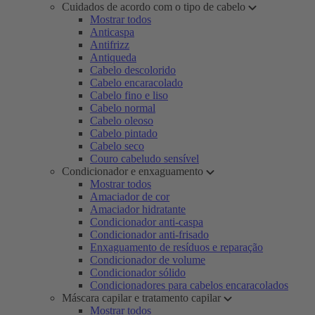
Cuidados de acordo com o tipo de cabelo
Mostrar todos
Anticaspa
Antifrizz
Antiqueda
Cabelo descolorido
Cabelo encaracolado
Cabelo fino e liso
Cabelo normal
Cabelo oleoso
Cabelo pintado
Cabelo seco
Couro cabeludo sensível
Condicionador e enxaguamento
Mostrar todos
Amaciador de cor
Amaciador hidratante
Condicionador anti-caspa
Condicionador anti-frisado
Enxaguamento de resíduos e reparação
Condicionador de volume
Condicionador sólido
Condicionadores para cabelos encaracolados
Máscara capilar e tratamento capilar
Mostrar todos