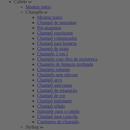
Cabelo
Mostrar todos
Champôs
Mostrar todos
Champô de queratina
Pré-shampoo
Champô suavizante
Champô volumizador
Champô para homem
Champô de prata
Champôs 2 em 1
Champôs com óleo de melaleuca
Champôs de limpeza profunda
Champôs naturais
Champôs sem silicone
Champô seco
Champô anti-caspa
Champô de reparação
Champô de cor
Champô hidratante
Champô sólido
Sabonete para o cabelo
Champô para caracóis
Conjuntos de champôs
Styling