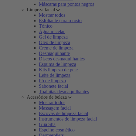
Máscaras para pontos negros
Limpeza facial
Mostrar todos
Esfoliante para o rosto
Tónico
Água micelar
Gel de limpeza
Óleo de limpeza
Creme de limpeza
Desmaquilhante
Discos desmaquilhantes
Espuma de limpeza
Kits limpeza de pele
Leite de limpeza
Pó de limpeza
Sabonete facial
Toalhitas desmaquilhantes
Acessórios de beleza
Mostrar todos
Massagem facial
Escovas de limpeza facial
Instrumentos de limpeza facial
Gua Sha
Espelho cosmético
Dermarollers