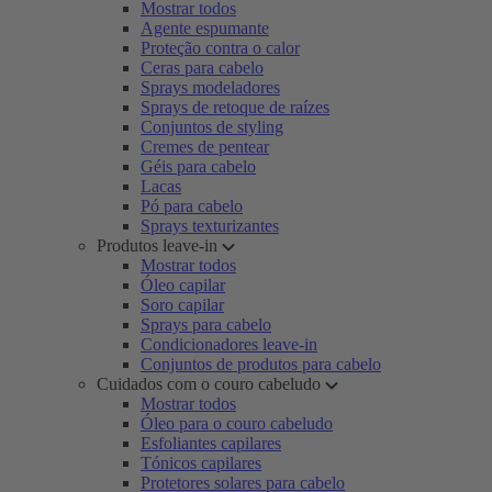
Mostrar todos
Agente espumante
Proteção contra o calor
Ceras para cabelo
Sprays modeladores
Sprays de retoque de raízes
Conjuntos de styling
Cremes de pentear
Géis para cabelo
Lacas
Pó para cabelo
Sprays texturizantes
Produtos leave-in
Mostrar todos
Óleo capilar
Soro capilar
Sprays para cabelo
Condicionadores leave-in
Conjuntos de produtos para cabelo
Cuidados com o couro cabeludo
Mostrar todos
Óleo para o couro cabeludo
Esfoliantes capilares
Tónicos capilares
Protetores solares para cabelo