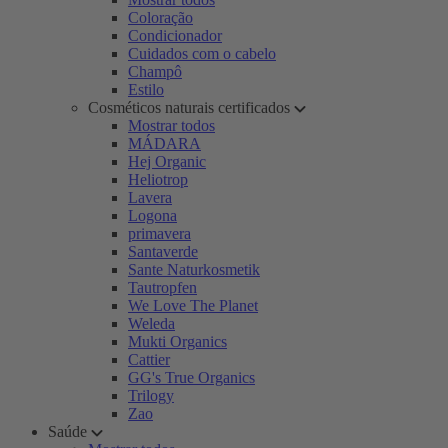
Coloração
Condicionador
Cuidados com o cabelo
Champô
Estilo
Cosméticos naturais certificados
Mostrar todos
MÁDARA
Hej Organic
Heliotrop
Lavera
Logona
primavera
Santaverde
Sante Naturkosmetik
Tautropfen
We Love The Planet
Weleda
Mukti Organics
Cattier
GG's True Organics
Trilogy
Zao
Saúde