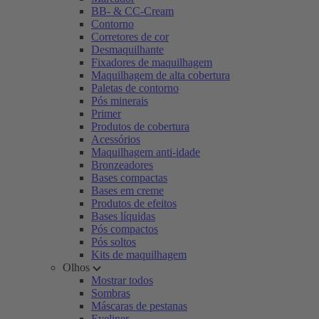
BB- & CC-Cream
Contorno
Corretores de cor
Desmaquilhante
Fixadores de maquilhagem
Maquilhagem de alta cobertura
Paletas de contorno
Pós minerais
Primer
Produtos de cobertura
Acessórios
Maquilhagem anti-idade
Bronzeadores
Bases compactas
Bases em creme
Produtos de efeitos
Bases líquidas
Pós compactos
Pós soltos
Kits de maquilhagem
Olhos
Mostrar todos
Sombras
Máscaras de pestanas
Eyeliner