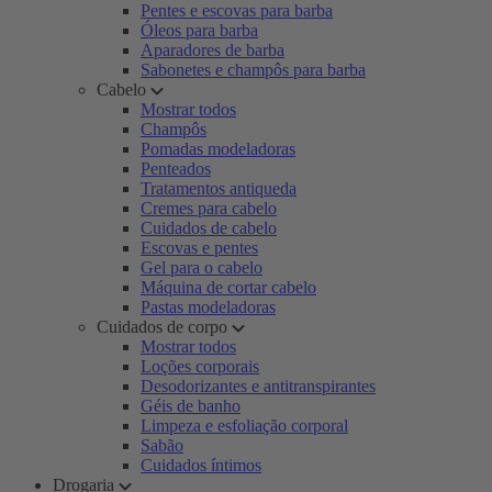
Pentes e escovas para barba
Óleos para barba
Aparadores de barba
Sabonetes e champôs para barba
Cabelo
Mostrar todos
Champôs
Pomadas modeladoras
Penteados
Tratamentos antiqueda
Cremes para cabelo
Cuidados de cabelo
Escovas e pentes
Gel para o cabelo
Máquina de cortar cabelo
Pastas modeladoras
Cuidados de corpo
Mostrar todos
Loções corporais
Desodorizantes e antitranspirantes
Géis de banho
Limpeza e esfoliação corporal
Sabão
Cuidados íntimos
Drogaria