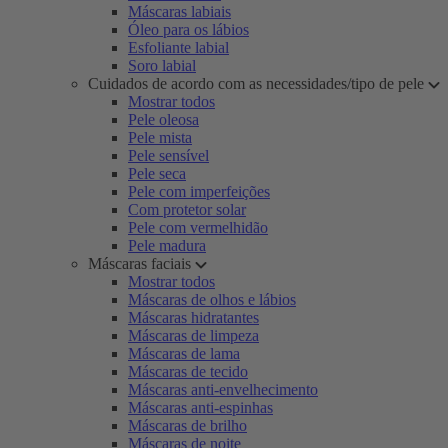
Máscaras labiais
Óleo para os lábios
Esfoliante labial
Soro labial
Cuidados de acordo com as necessidades/tipo de pele
Mostrar todos
Pele oleosa
Pele mista
Pele sensível
Pele seca
Pele com imperfeições
Com protetor solar
Pele com vermelhidão
Pele madura
Máscaras faciais
Mostrar todos
Máscaras de olhos e lábios
Máscaras hidratantes
Máscaras de limpeza
Máscaras de lama
Máscaras de tecido
Máscaras anti-envelhecimento
Máscaras anti-espinhas
Máscaras de brilho
Máscaras de noite