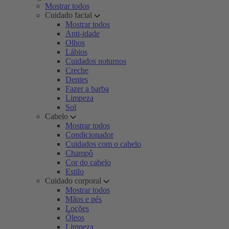
Mostrar todos
Cuidado facial
Mostrar todos
Anti-idade
Olhos
Lábios
Cuidados noturnos
Creche
Dentes
Fazer a barba
Limpeza
Sol
Cabelo
Mostrar todos
Condicionador
Cuidados com o cabelo
Champô
Cor do cabelo
Estilo
Cuidado corporal
Mostrar todos
Mãos e pés
Loções
Óleos
Limpeza