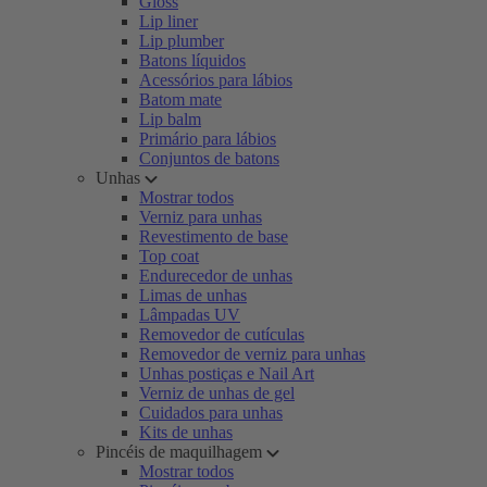
Gloss
Lip liner
Lip plumber
Batons líquidos
Acessórios para lábios
Batom mate
Lip balm
Primário para lábios
Conjuntos de batons
Unhas
Mostrar todos
Verniz para unhas
Revestimento de base
Top coat
Endurecedor de unhas
Limas de unhas
Lâmpadas UV
Removedor de cutículas
Removedor de verniz para unhas
Unhas postiças e Nail Art
Verniz de unhas de gel
Cuidados para unhas
Kits de unhas
Pincéis de maquilhagem
Mostrar todos