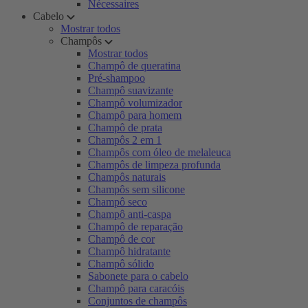
Nécessaires
Cabelo
Mostrar todos
Champôs
Mostrar todos
Champô de queratina
Pré-shampoo
Champô suavizante
Champô volumizador
Champô para homem
Champô de prata
Champôs 2 em 1
Champôs com óleo de melaleuca
Champôs de limpeza profunda
Champôs naturais
Champôs sem silicone
Champô seco
Champô anti-caspa
Champô de reparação
Champô de cor
Champô hidratante
Champô sólido
Sabonete para o cabelo
Champô para caracóis
Conjuntos de champôs