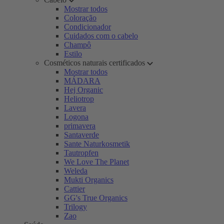
Mostrar todos
Coloração
Condicionador
Cuidados com o cabelo
Champô
Estilo
Cosméticos naturais certificados
Mostrar todos
MÁDARA
Hej Organic
Heliotrop
Lavera
Logona
primavera
Santaverde
Sante Naturkosmetik
Tautropfen
We Love The Planet
Weleda
Mukti Organics
Cattier
GG's True Organics
Trilogy
Zao