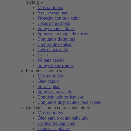
Styling
Mostrar todos
Agente espumante
Proteção contra o calor
Ceras para cabelo
Sprays modeladores
Sprays de retoque de raízes
Conjuntos de styling
Cremes de pentear
Géis para cabelo
Lacas
Pó para cabelo
Sprays texturizantes
Produtos leave-in
Mostrar todos
Óleo capilar
Soro capilar
Sprays para cabelo
Condicionadores leave-in
Conjuntos de produtos para cabelo
Cuidados com o couro cabeludo
Mostrar todos
Óleo para o couro cabeludo
Esfoliantes capilares
Tónicos capilares