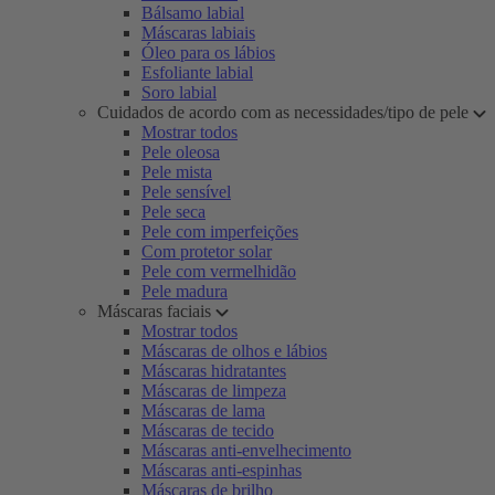
Bálsamo labial
Máscaras labiais
Óleo para os lábios
Esfoliante labial
Soro labial
Cuidados de acordo com as necessidades/tipo de pele
Mostrar todos
Pele oleosa
Pele mista
Pele sensível
Pele seca
Pele com imperfeições
Com protetor solar
Pele com vermelhidão
Pele madura
Máscaras faciais
Mostrar todos
Máscaras de olhos e lábios
Máscaras hidratantes
Máscaras de limpeza
Máscaras de lama
Máscaras de tecido
Máscaras anti-envelhecimento
Máscaras anti-espinhas
Máscaras de brilho