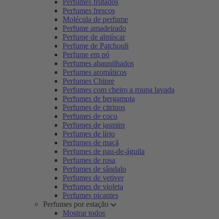
Perfumes frutados
Perfumes frescos
Molécula de perfume
Perfume amadeirado
Perfume de almíscar
Perfume de Patchouli
Perfume em pó
Perfumes abaunilhados
Perfumes aromáticos
Perfumes Chipre
Perfumes com cheiro a roupa lavada
Perfumes de bergamota
Perfumes de citrinos
Perfumes de coco
Perfumes de jasmim
Perfumes de lírio
Perfumes de maçã
Perfumes de pau-de-águila
Perfumes de rosa
Perfumes de sândalo
Perfumes de vetiver
Perfumes de violeta
Perfumes picantes
Perfumes por estação
Mostrar todos