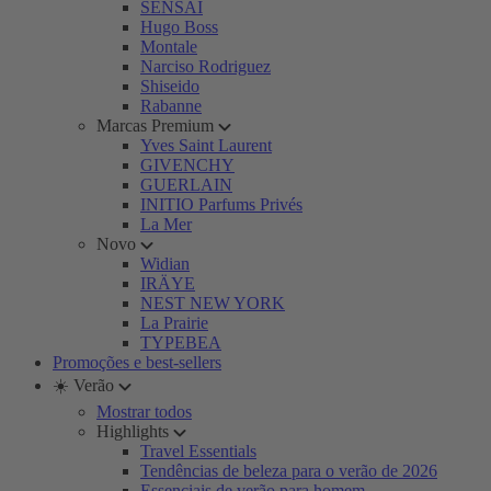
SENSAI
Hugo Boss
Montale
Narciso Rodriguez
Shiseido
Rabanne
Marcas Premium
Yves Saint Laurent
GIVENCHY
GUERLAIN
INITIO Parfums Privés
La Mer
Novo
Widian
IRÄYE
NEST NEW YORK
La Prairie
TYPEBEA
Promoções e best-sellers
☀️ Verão
Mostrar todos
Highlights
Travel Essentials
Tendências de beleza para o verão de 2026
Essenciais de verão para homem