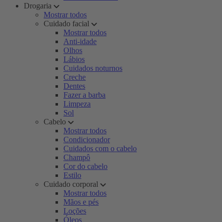
Drogaria
Mostrar todos
Cuidado facial
Mostrar todos
Anti-idade
Olhos
Lábios
Cuidados noturnos
Creche
Dentes
Fazer a barba
Limpeza
Sol
Cabelo
Mostrar todos
Condicionador
Cuidados com o cabelo
Champô
Cor do cabelo
Estilo
Cuidado corporal
Mostrar todos
Mãos e pés
Loções
Óleos