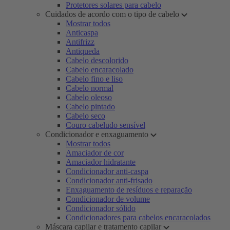
Protetores solares para cabelo
Cuidados de acordo com o tipo de cabelo
Mostrar todos
Anticaspa
Antifrizz
Antiqueda
Cabelo descolorido
Cabelo encaracolado
Cabelo fino e liso
Cabelo normal
Cabelo oleoso
Cabelo pintado
Cabelo seco
Couro cabeludo sensível
Condicionador e enxaguamento
Mostrar todos
Amaciador de cor
Amaciador hidratante
Condicionador anti-caspa
Condicionador anti-frisado
Enxaguamento de resíduos e reparação
Condicionador de volume
Condicionador sólido
Condicionadores para cabelos encaracolados
Máscara capilar e tratamento capilar