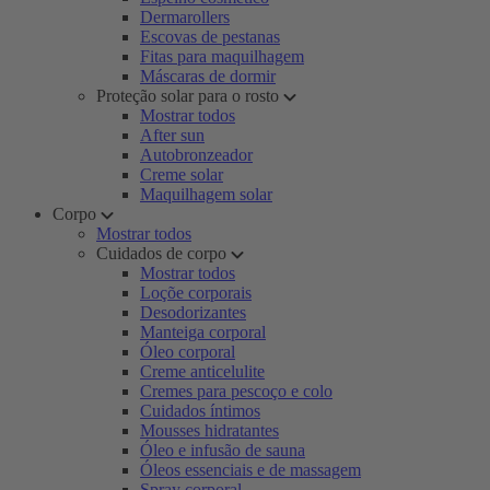
Dermarollers
Escovas de pestanas
Fitas para maquilhagem
Máscaras de dormir
Proteção solar para o rosto
Mostrar todos
After sun
Autobronzeador
Creme solar
Maquilhagem solar
Corpo
Mostrar todos
Cuidados de corpo
Mostrar todos
Loçõe corporais
Desodorizantes
Manteiga corporal
Óleo corporal
Creme anticelulite
Cremes para pescoço e colo
Cuidados íntimos
Mousses hidratantes
Óleo e infusão de sauna
Óleos essenciais e de massagem
Spray corporal