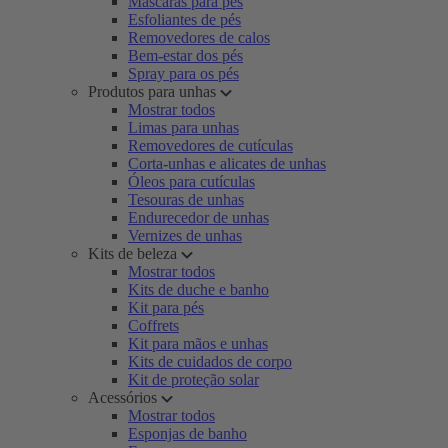
Máscaras para pés
Esfoliantes de pés
Removedores de calos
Bem-estar dos pés
Spray para os pés
Produtos para unhas
Mostrar todos
Limas para unhas
Removedores de cutículas
Corta-unhas e alicates de unhas
Óleos para cutículas
Tesouras de unhas
Endurecedor de unhas
Vernizes de unhas
Kits de beleza
Mostrar todos
Kits de duche e banho
Kit para pés
Coffrets
Kit para mãos e unhas
Kits de cuidados de corpo
Kit de proteção solar
Acessórios
Mostrar todos
Esponjas de banho