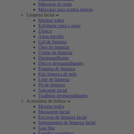
Máscaras de noite
Máscaras para pontos negros
Limpeza facial
Mostrar todos
Esfoliante para o rosto
Tónico
Água micelar
Gel de limpeza
Óleo de limpeza
Creme de limpeza
Desmaquilhante
Discos desmaquilhantes
Espuma de limpeza
Kits limpeza de pele
Leite de limpeza
Pó de limpeza
Sabonete facial
Toalhitas desmaquilhantes
Acessórios de beleza
Mostrar todos
Massagem facial
Escovas de limpeza facial
Instrumentos de limpeza facial
Gua Sha
Espelho cosmético