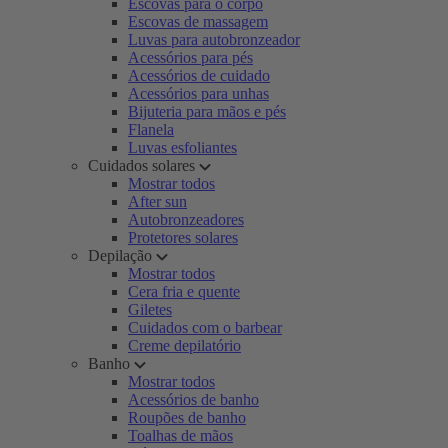
Escovas para o corpo
Escovas de massagem
Luvas para autobronzeador
Acessórios para pés
Acessórios de cuidado
Acessórios para unhas
Bijuteria para mãos e pés
Flanela
Luvas esfoliantes
Cuidados solares
Mostrar todos
After sun
Autobronzeadores
Protetores solares
Depilação
Mostrar todos
Cera fria e quente
Giletes
Cuidados com o barbear
Creme depilatório
Banho
Mostrar todos
Acessórios de banho
Roupões de banho
Toalhas de mãos