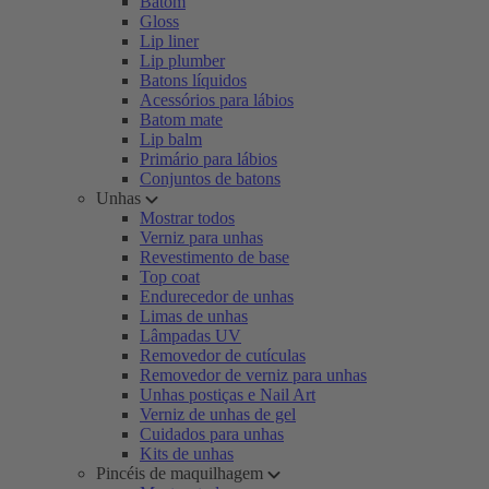
Batom
Gloss
Lip liner
Lip plumber
Batons líquidos
Acessórios para lábios
Batom mate
Lip balm
Primário para lábios
Conjuntos de batons
Unhas
Mostrar todos
Verniz para unhas
Revestimento de base
Top coat
Endurecedor de unhas
Limas de unhas
Lâmpadas UV
Removedor de cutículas
Removedor de verniz para unhas
Unhas postiças e Nail Art
Verniz de unhas de gel
Cuidados para unhas
Kits de unhas
Pincéis de maquilhagem