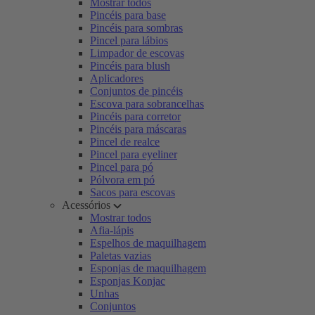
Mostrar todos
Pincéis para base
Pincéis para sombras
Pincel para lábios
Limpador de escovas
Pincéis para blush
Aplicadores
Conjuntos de pincéis
Escova para sobrancelhas
Pincéis para corretor
Pincéis para máscaras
Pincel de realce
Pincel para eyeliner
Pincel para pó
Pólvora em pó
Sacos para escovas
Acessórios
Mostrar todos
Afia-lápis
Espelhos de maquilhagem
Paletas vazias
Esponjas de maquilhagem
Esponjas Konjac
Unhas
Conjuntos