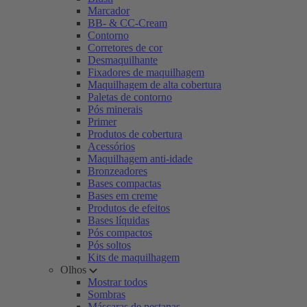
Marcador
BB- & CC-Cream
Contorno
Corretores de cor
Desmaquilhante
Fixadores de maquilhagem
Maquilhagem de alta cobertura
Paletas de contorno
Pós minerais
Primer
Produtos de cobertura
Acessórios
Maquilhagem anti-idade
Bronzeadores
Bases compactas
Bases em creme
Produtos de efeitos
Bases líquidas
Pós compactos
Pós soltos
Kits de maquilhagem
Olhos
Mostrar todos
Sombras
Máscaras de pestanas