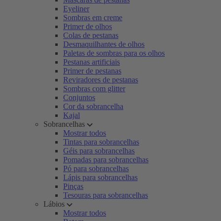
Eyeliner
Sombras em creme
Primer de olhos
Colas de pestanas
Desmaquilhantes de olhos
Paletas de sombras para os olhos
Pestanas artificiais
Primer de pestanas
Reviradores de pestanas
Sombras com glitter
Conjuntos
Cor da sobrancelha
Kajal
Sobrancelhas
Mostrar todos
Tintas para sobrancelhas
Géis para sobrancelhas
Pomadas para sobrancelhas
Pó para sobrancelhas
Lápis para sobrancelhas
Pinças
Tesouras para sobrancelhas
Lábios
Mostrar todos