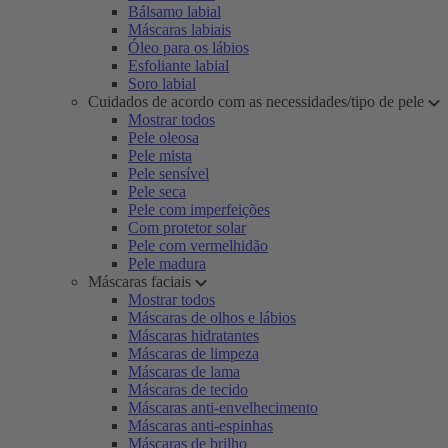
Bálsamo labial
Máscaras labiais
Óleo para os lábios
Esfoliante labial
Soro labial
Cuidados de acordo com as necessidades/tipo de pele
Mostrar todos
Pele oleosa
Pele mista
Pele sensível
Pele seca
Pele com imperfeições
Com protetor solar
Pele com vermelhidão
Pele madura
Máscaras faciais
Mostrar todos
Máscaras de olhos e lábios
Máscaras hidratantes
Máscaras de limpeza
Máscaras de lama
Máscaras de tecido
Máscaras anti-envelhecimento
Máscaras anti-espinhas
Máscaras de brilho