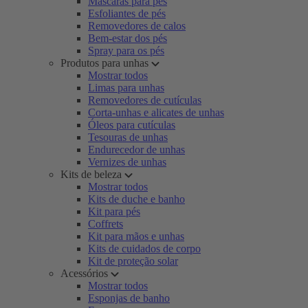
Máscaras para pés
Esfoliantes de pés
Removedores de calos
Bem-estar dos pés
Spray para os pés
Produtos para unhas
Mostrar todos
Limas para unhas
Removedores de cutículas
Corta-unhas e alicates de unhas
Óleos para cutículas
Tesouras de unhas
Endurecedor de unhas
Vernizes de unhas
Kits de beleza
Mostrar todos
Kits de duche e banho
Kit para pés
Coffrets
Kit para mãos e unhas
Kits de cuidados de corpo
Kit de proteção solar
Acessórios
Mostrar todos
Esponjas de banho