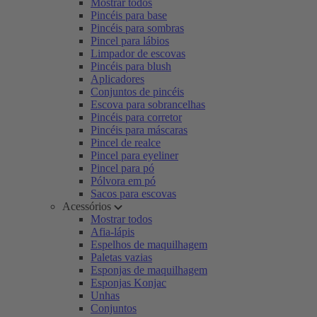
Mostrar todos
Pincéis para base
Pincéis para sombras
Pincel para lábios
Limpador de escovas
Pincéis para blush
Aplicadores
Conjuntos de pincéis
Escova para sobrancelhas
Pincéis para corretor
Pincéis para máscaras
Pincel de realce
Pincel para eyeliner
Pincel para pó
Pólvora em pó
Sacos para escovas
Acessórios
Mostrar todos
Afia-lápis
Espelhos de maquilhagem
Paletas vazias
Esponjas de maquilhagem
Esponjas Konjac
Unhas
Conjuntos