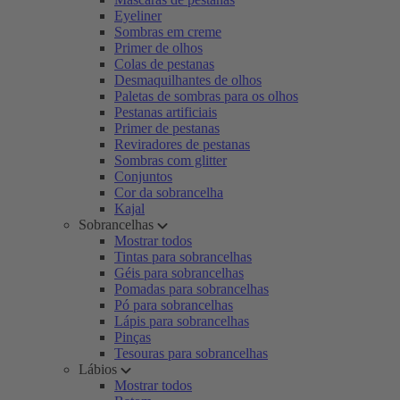
Eyeliner
Sombras em creme
Primer de olhos
Colas de pestanas
Desmaquilhantes de olhos
Paletas de sombras para os olhos
Pestanas artificiais
Primer de pestanas
Reviradores de pestanas
Sombras com glitter
Conjuntos
Cor da sobrancelha
Kajal
Sobrancelhas
Mostrar todos
Tintas para sobrancelhas
Géis para sobrancelhas
Pomadas para sobrancelhas
Pó para sobrancelhas
Lápis para sobrancelhas
Pinças
Tesouras para sobrancelhas
Lábios
Mostrar todos