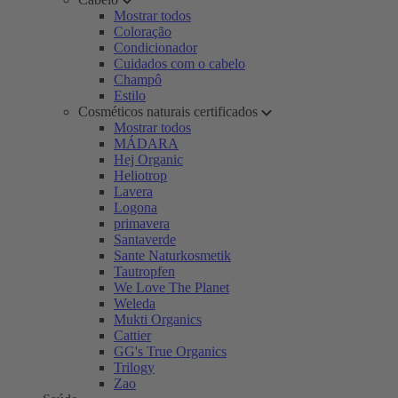
Mostrar todos
Coloração
Condicionador
Cuidados com o cabelo
Champô
Estilo
Cosméticos naturais certificados
Mostrar todos
MÁDARA
Hej Organic
Heliotrop
Lavera
Logona
primavera
Santaverde
Sante Naturkosmetik
Tautropfen
We Love The Planet
Weleda
Mukti Organics
Cattier
GG's True Organics
Trilogy
Zao