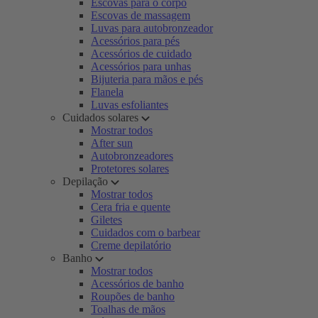
Escovas para o corpo
Escovas de massagem
Luvas para autobronzeador
Acessórios para pés
Acessórios de cuidado
Acessórios para unhas
Bijuteria para mãos e pés
Flanela
Luvas esfoliantes
Cuidados solares
Mostrar todos
After sun
Autobronzeadores
Protetores solares
Depilação
Mostrar todos
Cera fria e quente
Giletes
Cuidados com o barbear
Creme depilatório
Banho
Mostrar todos
Acessórios de banho
Roupões de banho
Toalhas de mãos