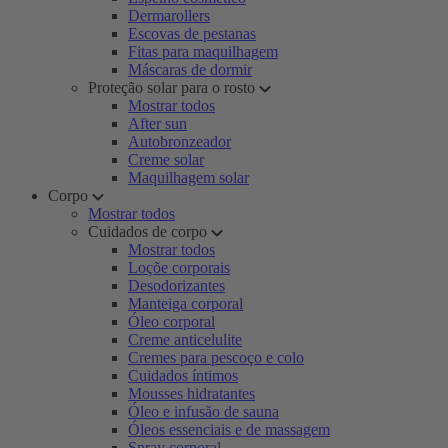
Dermarollers
Escovas de pestanas
Fitas para maquilhagem
Máscaras de dormir
Proteção solar para o rosto
Mostrar todos
After sun
Autobronzeador
Creme solar
Maquilhagem solar
Corpo
Mostrar todos
Cuidados de corpo
Mostrar todos
Loçõe corporais
Desodorizantes
Manteiga corporal
Óleo corporal
Creme anticelulite
Cremes para pescoço e colo
Cuidados íntimos
Mousses hidratantes
Óleo e infusão de sauna
Óleos essenciais e de massagem
Spray corporal