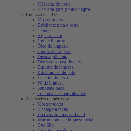
Máscaras de noite
Máscaras para pontos negros
Limpeza facial
Mostrar todos
Esfoliante para o rosto
Tónico
Água micelar
Gel de limpeza
Óleo de limpeza
Creme de limpeza
Desmaquilhante
Discos desmaquilhantes
Espuma de limpeza
Kits limpeza de pele
Leite de limpeza
Pó de limpeza
Sabonete facial
Toalhitas desmaquilhantes
Acessórios de beleza
Mostrar todos
Massagem facial
Escovas de limpeza facial
Instrumentos de limpeza facial
Gua Sha
Espelho cosmético