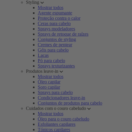
Styling
Mostrar todos
Agente espumante
Proteção contra o calor
Ceras para cabelo
Sprays modeladores
Sprays de retoque de raízes
Conjuntos de styling
Cremes de pentear
Géis para cabelo
Lacas
Pó para cabelo
Sprays texturizantes
Produtos leave-in
Mostrar todos
Óleo capilar
Soro capilar
Sprays para cabelo
Condicionadores leave-in
Conjuntos de produtos para cabelo
Cuidados com o couro cabeludo
Mostrar todos
Óleo para o couro cabeludo
Esfoliantes capilares
Tónicos capilares