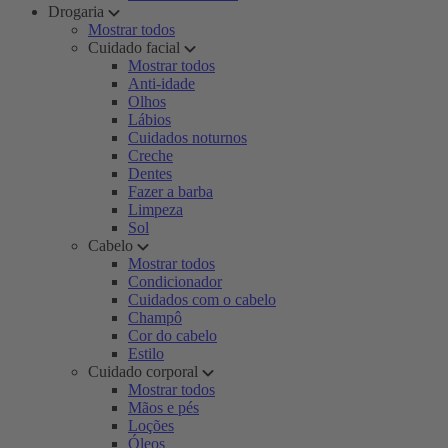
Drogaria
Mostrar todos
Cuidado facial
Mostrar todos
Anti-idade
Olhos
Lábios
Cuidados noturnos
Creche
Dentes
Fazer a barba
Limpeza
Sol
Cabelo
Mostrar todos
Condicionador
Cuidados com o cabelo
Champô
Cor do cabelo
Estilo
Cuidado corporal
Mostrar todos
Mãos e pés
Loções
Óleos