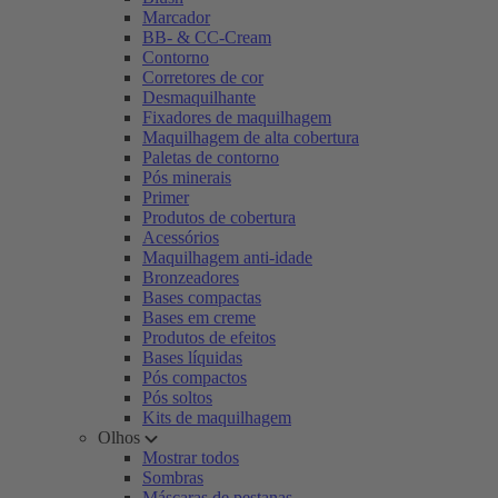
Marcador
BB- & CC-Cream
Contorno
Corretores de cor
Desmaquilhante
Fixadores de maquilhagem
Maquilhagem de alta cobertura
Paletas de contorno
Pós minerais
Primer
Produtos de cobertura
Acessórios
Maquilhagem anti-idade
Bronzeadores
Bases compactas
Bases em creme
Produtos de efeitos
Bases líquidas
Pós compactos
Pós soltos
Kits de maquilhagem
Olhos
Mostrar todos
Sombras
Máscaras de pestanas