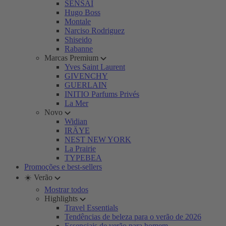
SENSAI
Hugo Boss
Montale
Narciso Rodriguez
Shiseido
Rabanne
Marcas Premium
Yves Saint Laurent
GIVENCHY
GUERLAIN
INITIO Parfums Privés
La Mer
Novo
Widian
IRÄYE
NEST NEW YORK
La Prairie
TYPEBEA
Promoções e best-sellers
☀️ Verão
Mostrar todos
Highlights
Travel Essentials
Tendências de beleza para o verão de 2026
Essenciais de verão para homem