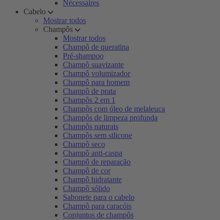
Nécessaires
Cabelo
Mostrar todos
Champôs
Mostrar todos
Champô de queratina
Pré-shampoo
Champô suavizante
Champô volumizador
Champô para homem
Champô de prata
Champôs 2 em 1
Champôs com óleo de melaleuca
Champôs de limpeza profunda
Champôs naturais
Champôs sem silicone
Champô seco
Champô anti-caspa
Champô de reparação
Champô de cor
Champô hidratante
Champô sólido
Sabonete para o cabelo
Champô para caracóis
Conjuntos de champôs