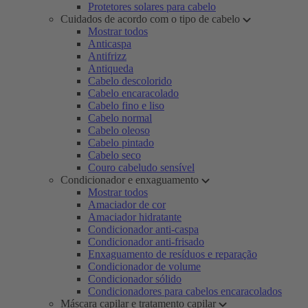
Protetores solares para cabelo
Cuidados de acordo com o tipo de cabelo
Mostrar todos
Anticaspa
Antifrizz
Antiqueda
Cabelo descolorido
Cabelo encaracolado
Cabelo fino e liso
Cabelo normal
Cabelo oleoso
Cabelo pintado
Cabelo seco
Couro cabeludo sensível
Condicionador e enxaguamento
Mostrar todos
Amaciador de cor
Amaciador hidratante
Condicionador anti-caspa
Condicionador anti-frisado
Enxaguamento de resíduos e reparação
Condicionador de volume
Condicionador sólido
Condicionadores para cabelos encaracolados
Máscara capilar e tratamento capilar