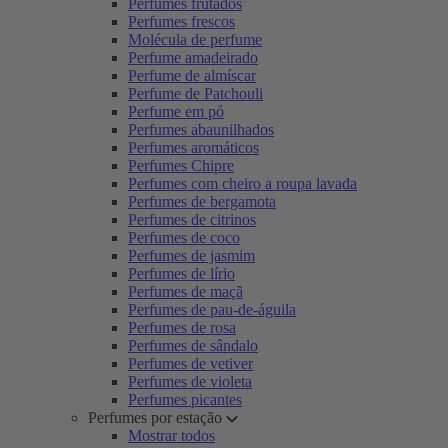
Perfumes frutados
Perfumes frescos
Molécula de perfume
Perfume amadeirado
Perfume de almíscar
Perfume de Patchouli
Perfume em pó
Perfumes abaunilhados
Perfumes aromáticos
Perfumes Chipre
Perfumes com cheiro a roupa lavada
Perfumes de bergamota
Perfumes de citrinos
Perfumes de coco
Perfumes de jasmim
Perfumes de lírio
Perfumes de maçã
Perfumes de pau-de-águila
Perfumes de rosa
Perfumes de sândalo
Perfumes de vetiver
Perfumes de violeta
Perfumes picantes
Perfumes por estação
Mostrar todos