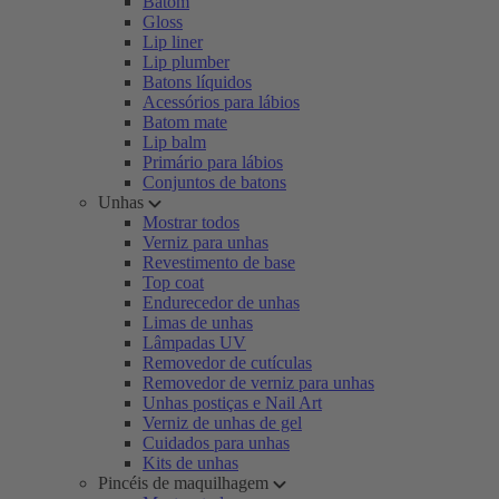
Batom
Gloss
Lip liner
Lip plumber
Batons líquidos
Acessórios para lábios
Batom mate
Lip balm
Primário para lábios
Conjuntos de batons
Unhas
Mostrar todos
Verniz para unhas
Revestimento de base
Top coat
Endurecedor de unhas
Limas de unhas
Lâmpadas UV
Removedor de cutículas
Removedor de verniz para unhas
Unhas postiças e Nail Art
Verniz de unhas de gel
Cuidados para unhas
Kits de unhas
Pincéis de maquilhagem