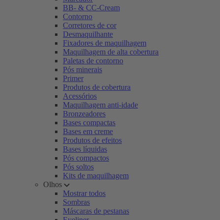
BB- & CC-Cream
Contorno
Corretores de cor
Desmaquilhante
Fixadores de maquilhagem
Maquilhagem de alta cobertura
Paletas de contorno
Pós minerais
Primer
Produtos de cobertura
Acessórios
Maquilhagem anti-idade
Bronzeadores
Bases compactas
Bases em creme
Produtos de efeitos
Bases líquidas
Pós compactos
Pós soltos
Kits de maquilhagem
Olhos
Mostrar todos
Sombras
Máscaras de pestanas
Eyeliner