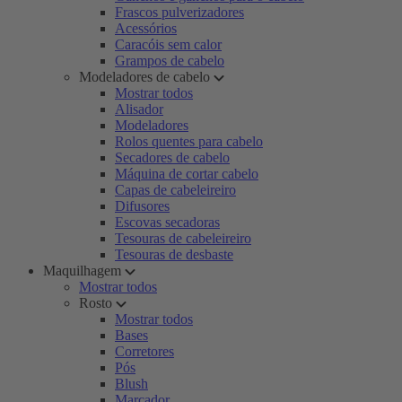
Frascos pulverizadores
Acessórios
Caracóis sem calor
Grampos de cabelo
Modeladores de cabelo
Mostrar todos
Alisador
Modeladores
Rolos quentes para cabelo
Secadores de cabelo
Máquina de cortar cabelo
Capas de cabeleireiro
Difusores
Escovas secadoras
Tesouras de cabeleireiro
Tesouras de desbaste
Maquilhagem
Mostrar todos
Rosto
Mostrar todos
Bases
Corretores
Pós
Blush
Marcador