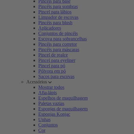
Pincéis para base
Pincéis para sombras
Pincel para lábios
Limpador de escovas
Pincéis para blush
Aplicadores
Conjuntos de pincéis
Escova para sobrancelhas
Pincéis para corretor
Pincéis para máscaras
Pincel de realce
Pincel para eyeliner
Pincel para pó
Pólvora em pó
Sacos para escovas
Acessórios
Mostrar todos
Afia-lápis
Espelhos de maquilhagem
Paletas vazias
Esponjas de maquilhagem
Esponjas Konjac
Unhas
Conjuntos
Cor