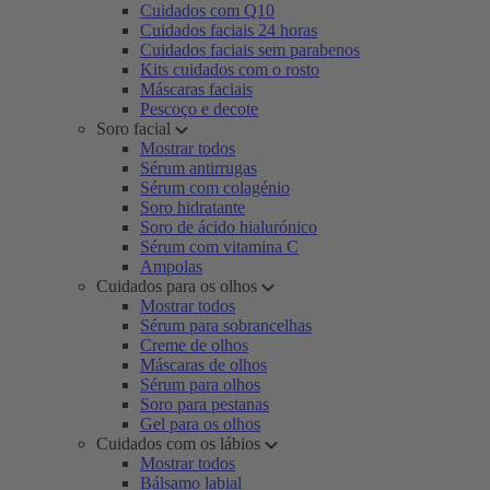
Cuidados com Q10
Cuidados faciais 24 horas
Cuidados faciais sem parabenos
Kits cuidados com o rosto
Máscaras faciais
Pescoço e decote
Soro facial
Mostrar todos
Sérum antirrugas
Sérum com colagénio
Soro hidratante
Soro de ácido hialurónico
Sérum com vitamina C
Ampolas
Cuidados para os olhos
Mostrar todos
Sérum para sobrancelhas
Creme de olhos
Máscaras de olhos
Sérum para olhos
Soro para pestanas
Gel para os olhos
Cuidados com os lábios
Mostrar todos
Bálsamo labial