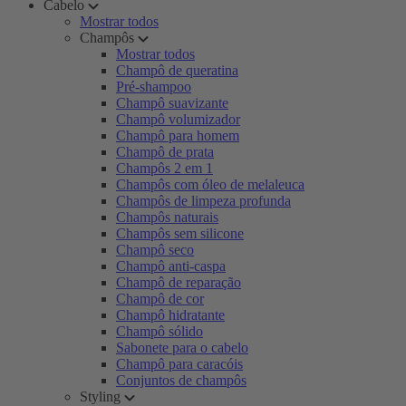
Cabelo
Mostrar todos
Champôs
Mostrar todos
Champô de queratina
Pré-shampoo
Champô suavizante
Champô volumizador
Champô para homem
Champô de prata
Champôs 2 em 1
Champôs com óleo de melaleuca
Champôs de limpeza profunda
Champôs naturais
Champôs sem silicone
Champô seco
Champô anti-caspa
Champô de reparação
Champô de cor
Champô hidratante
Champô sólido
Sabonete para o cabelo
Champô para caracóis
Conjuntos de champôs
Styling