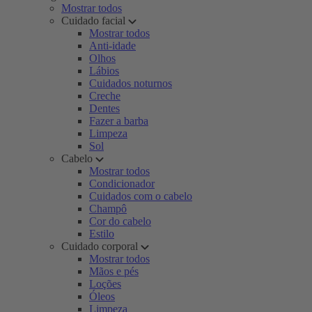
Mostrar todos
Cuidado facial
Mostrar todos
Anti-idade
Olhos
Lábios
Cuidados noturnos
Creche
Dentes
Fazer a barba
Limpeza
Sol
Cabelo
Mostrar todos
Condicionador
Cuidados com o cabelo
Champô
Cor do cabelo
Estilo
Cuidado corporal
Mostrar todos
Mãos e pés
Loções
Óleos
Limpeza