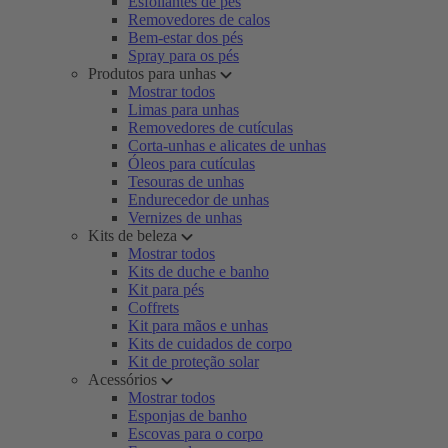
Esfoliantes de pés
Removedores de calos
Bem-estar dos pés
Spray para os pés
Produtos para unhas
Mostrar todos
Limas para unhas
Removedores de cutículas
Corta-unhas e alicates de unhas
Óleos para cutículas
Tesouras de unhas
Endurecedor de unhas
Vernizes de unhas
Kits de beleza
Mostrar todos
Kits de duche e banho
Kit para pés
Coffrets
Kit para mãos e unhas
Kits de cuidados de corpo
Kit de proteção solar
Acessórios
Mostrar todos
Esponjas de banho
Escovas para o corpo