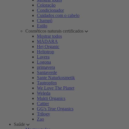
Coloração
Condicionador
Cuidados com o cabelo
Champô
Estilo
Cosméticos naturais certificados
Mostrar todos
MÁDARA
Hej Organic
Heliotrop
Lavera
Logona
primavera
Santaverde
Sante Naturkosmetik
Tautropfen
We Love The Planet
Weleda
Mukti Organics
Cattier
GG's True Organics
Trilogy
Zao
Saúde