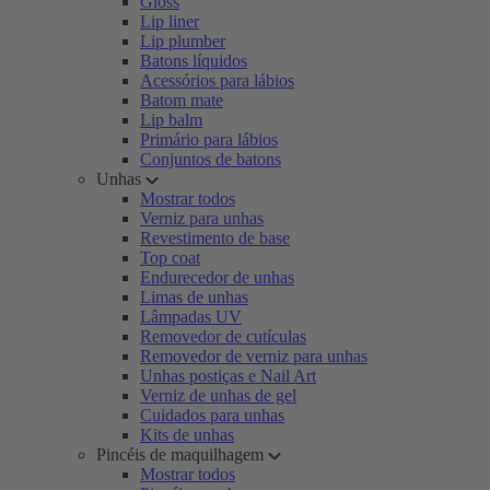
Gloss
Lip liner
Lip plumber
Batons líquidos
Acessórios para lábios
Batom mate
Lip balm
Primário para lábios
Conjuntos de batons
Unhas
Mostrar todos
Verniz para unhas
Revestimento de base
Top coat
Endurecedor de unhas
Limas de unhas
Lâmpadas UV
Removedor de cutículas
Removedor de verniz para unhas
Unhas postiças e Nail Art
Verniz de unhas de gel
Cuidados para unhas
Kits de unhas
Pincéis de maquilhagem
Mostrar todos