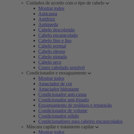
Cuidados de acordo com o tipo de cabelo
Mostrar todos
Anticaspa
Antifrizz
Antiqueda
Cabelo descolorido
Cabelo encaracolado
Cabelo fino e liso
Cabelo normal
Cabelo oleoso
Cabelo pintado
Cabelo seco
Couro cabeludo sensível
Condicionador e enxaguamento
Mostrar todos
Amaciador de cor
Amaciador hidratante
Condicionador anti-caspa
Condicionador anti-frisado
Enxaguamento de resíduos e reparação
Condicionador de volume
Condicionador sólido
Condicionadores para cabelos encaracolados
Máscara capilar e tratamento capilar
Mostrar todos