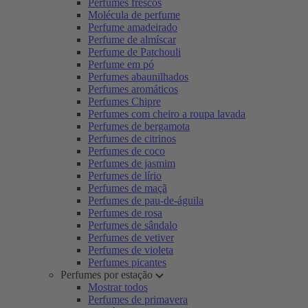
Perfumes frescos
Molécula de perfume
Perfume amadeirado
Perfume de almíscar
Perfume de Patchouli
Perfume em pó
Perfumes abaunilhados
Perfumes aromáticos
Perfumes Chipre
Perfumes com cheiro a roupa lavada
Perfumes de bergamota
Perfumes de citrinos
Perfumes de coco
Perfumes de jasmim
Perfumes de lírio
Perfumes de maçã
Perfumes de pau-de-águila
Perfumes de rosa
Perfumes de sândalo
Perfumes de vetiver
Perfumes de violeta
Perfumes picantes
Perfumes por estação
Mostrar todos
Perfumes de primavera