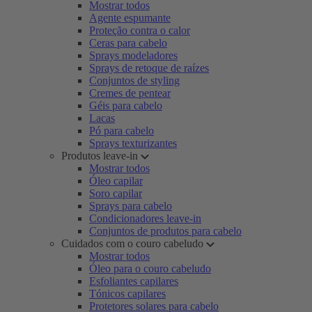
Mostrar todos
Agente espumante
Proteção contra o calor
Ceras para cabelo
Sprays modeladores
Sprays de retoque de raízes
Conjuntos de styling
Cremes de pentear
Géis para cabelo
Lacas
Pó para cabelo
Sprays texturizantes
Produtos leave-in
Mostrar todos
Óleo capilar
Soro capilar
Sprays para cabelo
Condicionadores leave-in
Conjuntos de produtos para cabelo
Cuidados com o couro cabeludo
Mostrar todos
Óleo para o couro cabeludo
Esfoliantes capilares
Tónicos capilares
Protetores solares para cabelo