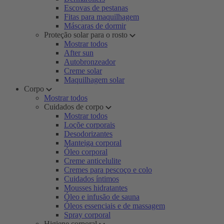
Escovas de pestanas
Fitas para maquilhagem
Máscaras de dormir
Proteção solar para o rosto
Mostrar todos
After sun
Autobronzeador
Creme solar
Maquilhagem solar
Corpo
Mostrar todos
Cuidados de corpo
Mostrar todos
Loçõe corporais
Desodorizantes
Manteiga corporal
Óleo corporal
Creme anticelulite
Cremes para pescoço e colo
Cuidados íntimos
Mousses hidratantes
Óleo e infusão de sauna
Óleos essenciais e de massagem
Spray corporal
Higiene corporal