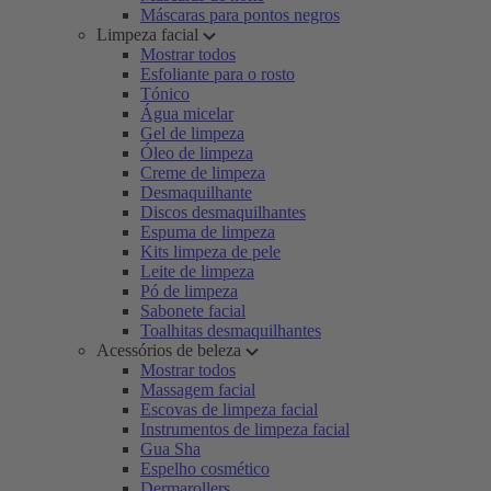
Máscaras para pontos negros
Limpeza facial
Mostrar todos
Esfoliante para o rosto
Tónico
Água micelar
Gel de limpeza
Óleo de limpeza
Creme de limpeza
Desmaquilhante
Discos desmaquilhantes
Espuma de limpeza
Kits limpeza de pele
Leite de limpeza
Pó de limpeza
Sabonete facial
Toalhitas desmaquilhantes
Acessórios de beleza
Mostrar todos
Massagem facial
Escovas de limpeza facial
Instrumentos de limpeza facial
Gua Sha
Espelho cosmético
Dermarollers