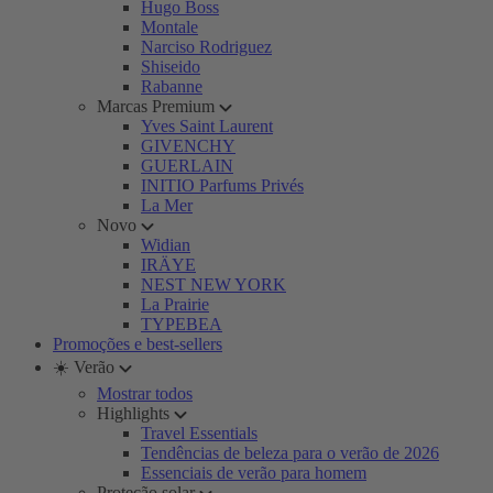
Hugo Boss
Montale
Narciso Rodriguez
Shiseido
Rabanne
Marcas Premium
Yves Saint Laurent
GIVENCHY
GUERLAIN
INITIO Parfums Privés
La Mer
Novo
Widian
IRÄYE
NEST NEW YORK
La Prairie
TYPEBEA
Promoções e best-sellers
☀️ Verão
Mostrar todos
Highlights
Travel Essentials
Tendências de beleza para o verão de 2026
Essenciais de verão para homem
Proteção solar