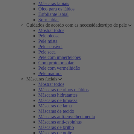
Máscaras labiais
Óleo para os lábios
Esfoliante labial
Soro labial
Cuidados de acordo com as necessidades/tipo de pele
Mostrar todos
Pele oleosa
Pele mista
Pele sensível
Pele seca
Pele com imperfeições
Com protetor solar
Pele com vermelhidão
Pele madura
Máscaras faciais
Mostrar todos
Máscaras de olhos e lábios
Máscaras hidratantes
Máscaras de limpeza
Máscaras de lama
Máscaras de tecido
Máscaras anti-envelhecimento
Máscaras anti-espinhas
Máscaras de brilho
Máscaras de noite