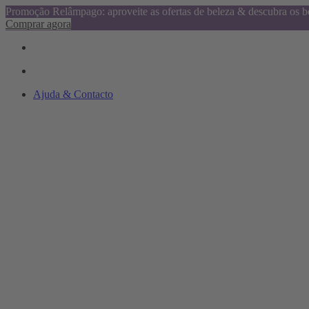
Promoção Relâmpago: aproveite as ofertas de beleza & descubra os be
Comprar agora
Ajuda & Contacto