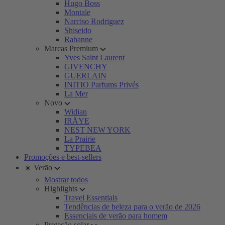
Hugo Boss
Montale
Narciso Rodriguez
Shiseido
Rabanne
Marcas Premium
Yves Saint Laurent
GIVENCHY
GUERLAIN
INITIO Parfums Privés
La Mer
Novo
Widian
IRÄYE
NEST NEW YORK
La Prairie
TYPEBEA
Promoções e best-sellers
☀️ Verão
Mostrar todos
Highlights
Travel Essentials
Tendências de beleza para o verão de 2026
Essenciais de verão para homem
Proteção solar