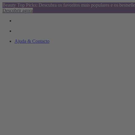
Beauty Top Picks: Descubra os favoritos mais populares e os bestsell
Descobrir agora
Ajuda & Contacto