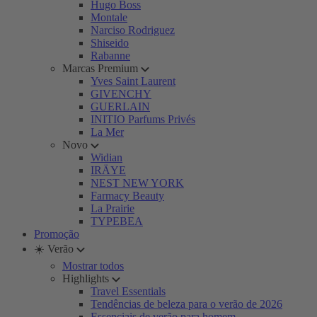
Hugo Boss
Montale
Narciso Rodriguez
Shiseido
Rabanne
Marcas Premium
Yves Saint Laurent
GIVENCHY
GUERLAIN
INITIO Parfums Privés
La Mer
Novo
Widian
IRÄYE
NEST NEW YORK
Farmacy Beauty
La Prairie
TYPEBEA
Promoção
☀️ Verão
Mostrar todos
Highlights
Travel Essentials
Tendências de beleza para o verão de 2026
Essenciais de verão para homem