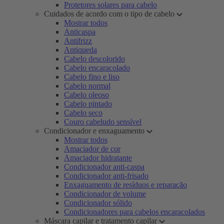
Protetores solares para cabelo
Cuidados de acordo com o tipo de cabelo
Mostrar todos
Anticaspa
Antifrizz
Antiqueda
Cabelo descolorido
Cabelo encaracolado
Cabelo fino e liso
Cabelo normal
Cabelo oleoso
Cabelo pintado
Cabelo seco
Couro cabeludo sensível
Condicionador e enxaguamento
Mostrar todos
Amaciador de cor
Amaciador hidratante
Condicionador anti-caspa
Condicionador anti-frisado
Enxaguamento de resíduos e reparação
Condicionador de volume
Condicionador sólido
Condicionadores para cabelos encaracolados
Máscara capilar e tratamento capilar