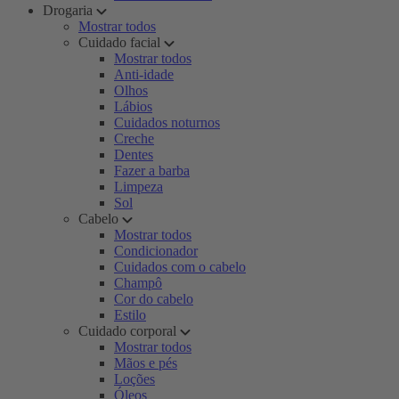
Drogaria
Mostrar todos
Cuidado facial
Mostrar todos
Anti-idade
Olhos
Lábios
Cuidados noturnos
Creche
Dentes
Fazer a barba
Limpeza
Sol
Cabelo
Mostrar todos
Condicionador
Cuidados com o cabelo
Champô
Cor do cabelo
Estilo
Cuidado corporal
Mostrar todos
Mãos e pés
Loções
Óleos