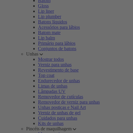
Batom
Gloss
Lip liner
Lip plumber
Batons líquidos
Acessórios para lábios
Batom mate
Lip balm
Primário para lábios
Conjuntos de batons
Unhas
Mostrar todos
Verniz para unhas
Revestimento de base
Top coat
Endurecedor de unhas
Limas de unhas
Lâmpadas UV
Removedor de cutículas
Removedor de verniz para unhas
Unhas postiças e Nail Art
Verniz de unhas de gel
Cuidados para unhas
Kits de unhas
Pincéis de maquilhagem