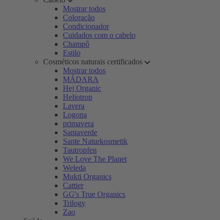
Mostrar todos
Coloração
Condicionador
Cuidados com o cabelo
Champô
Estilo
Cosméticos naturais certificados
Mostrar todos
MÁDARA
Hej Organic
Heliotrop
Lavera
Logona
primavera
Santaverde
Sante Naturkosmetik
Tautropfen
We Love The Planet
Weleda
Mukti Organics
Cattier
GG's True Organics
Trilogy
Zao