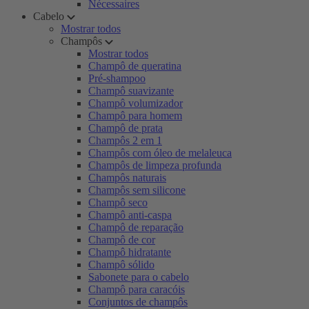
Nécessaires
Cabelo
Mostrar todos
Champôs
Mostrar todos
Champô de queratina
Pré-shampoo
Champô suavizante
Champô volumizador
Champô para homem
Champô de prata
Champôs 2 em 1
Champôs com óleo de melaleuca
Champôs de limpeza profunda
Champôs naturais
Champôs sem silicone
Champô seco
Champô anti-caspa
Champô de reparação
Champô de cor
Champô hidratante
Champô sólido
Sabonete para o cabelo
Champô para caracóis
Conjuntos de champôs