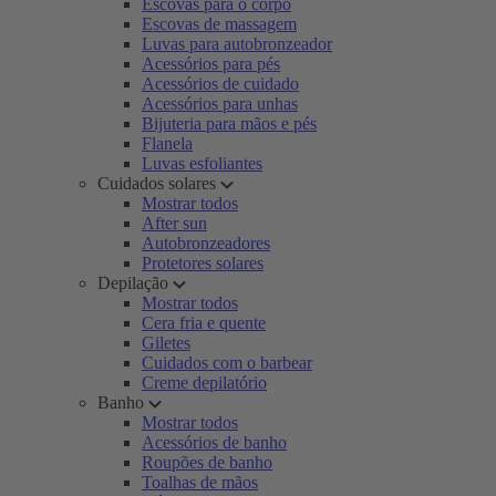
Escovas para o corpo
Escovas de massagem
Luvas para autobronzeador
Acessórios para pés
Acessórios de cuidado
Acessórios para unhas
Bijuteria para mãos e pés
Flanela
Luvas esfoliantes
Cuidados solares
Mostrar todos
After sun
Autobronzeadores
Protetores solares
Depilação
Mostrar todos
Cera fria e quente
Giletes
Cuidados com o barbear
Creme depilatório
Banho
Mostrar todos
Acessórios de banho
Roupões de banho
Toalhas de mãos