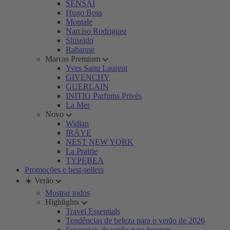
SENSAI
Hugo Boss
Montale
Narciso Rodriguez
Shiseido
Rabanne
Marcas Premium
Yves Saint Laurent
GIVENCHY
GUERLAIN
INITIO Parfums Privés
La Mer
Novo
Widian
IRÄYE
NEST NEW YORK
La Prairie
TYPEBEA
Promoções e best-sellers
☀️ Verão
Mostrar todos
Highlights
Travel Essentials
Tendências de beleza para o verão de 2026
Essenciais de verão para homem