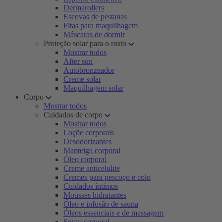
Dermarollers
Escovas de pestanas
Fitas para maquilhagem
Máscaras de dormir
Proteção solar para o rosto
Mostrar todos
After sun
Autobronzeador
Creme solar
Maquilhagem solar
Corpo
Mostrar todos
Cuidados de corpo
Mostrar todos
Loçõe corporais
Desodorizantes
Manteiga corporal
Óleo corporal
Creme anticelulite
Cremes para pescoço e colo
Cuidados íntimos
Mousses hidratantes
Óleo e infusão de sauna
Óleos essenciais e de massagem
Spray corporal