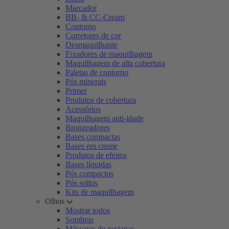
Marcador
BB- & CC-Cream
Contorno
Corretores de cor
Desmaquilhante
Fixadores de maquilhagem
Maquilhagem de alta cobertura
Paletas de contorno
Pós minerais
Primer
Produtos de cobertura
Acessórios
Maquilhagem anti-idade
Bronzeadores
Bases compactas
Bases em creme
Produtos de efeitos
Bases líquidas
Pós compactos
Pós soltos
Kits de maquilhagem
Olhos
Mostrar todos
Sombras
Máscaras de pestanas