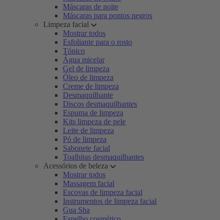
Máscaras de noite
Máscaras para pontos negros
Limpeza facial
Mostrar todos
Esfoliante para o rosto
Tónico
Água micelar
Gel de limpeza
Óleo de limpeza
Creme de limpeza
Desmaquilhante
Discos desmaquilhantes
Espuma de limpeza
Kits limpeza de pele
Leite de limpeza
Pó de limpeza
Sabonete facial
Toalhitas desmaquilhantes
Acessórios de beleza
Mostrar todos
Massagem facial
Escovas de limpeza facial
Instrumentos de limpeza facial
Gua Sha
Espelho cosmético