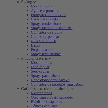
Styling
Mostrar todos
Agente espumante
Proteção contra o calor
Ceras para cabelo
Sprays modeladores
Sprays de retoque de raízes
Conjuntos de styling
Cremes de pentear
Géis para cabelo
Lacas
Pó para cabelo
Sprays texturizantes
Produtos leave-in
Mostrar todos
Óleo capilar
Soro capilar
Sprays para cabelo
Condicionadores leave-in
Conjuntos de produtos para cabelo
Cuidados com o couro cabeludo
Mostrar todos
Óleo para o couro cabeludo
Esfoliantes capilares
Tónicos capilares