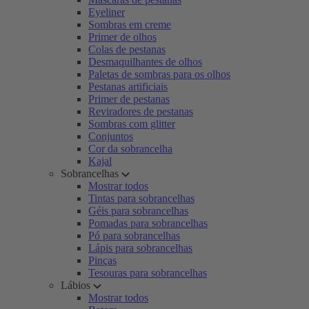
Eyeliner
Sombras em creme
Primer de olhos
Colas de pestanas
Desmaquilhantes de olhos
Paletas de sombras para os olhos
Pestanas artificiais
Primer de pestanas
Reviradores de pestanas
Sombras com glitter
Conjuntos
Cor da sobrancelha
Kajal
Sobrancelhas
Mostrar todos
Tintas para sobrancelhas
Géis para sobrancelhas
Pomadas para sobrancelhas
Pó para sobrancelhas
Lápis para sobrancelhas
Pinças
Tesouras para sobrancelhas
Lábios
Mostrar todos