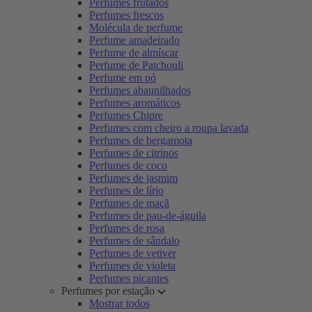
Perfumes frutados
Perfumes frescos
Molécula de perfume
Perfume amadeirado
Perfume de almíscar
Perfume de Patchouli
Perfume em pó
Perfumes abaunilhados
Perfumes aromáticos
Perfumes Chipre
Perfumes com cheiro a roupa lavada
Perfumes de bergamota
Perfumes de citrinos
Perfumes de coco
Perfumes de jasmim
Perfumes de lírio
Perfumes de maçã
Perfumes de pau-de-águila
Perfumes de rosa
Perfumes de sândalo
Perfumes de vetiver
Perfumes de violeta
Perfumes picantes
Perfumes por estação
Mostrar todos