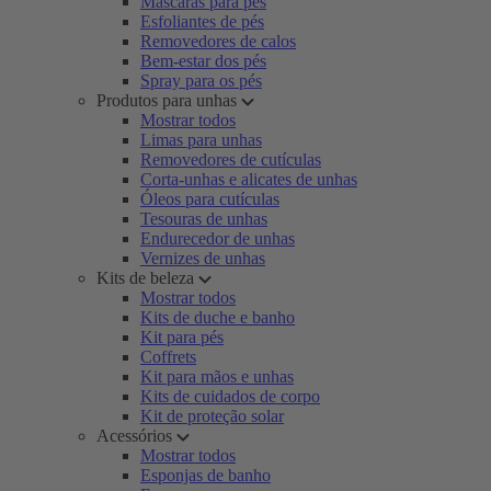
Máscaras para pés
Esfoliantes de pés
Removedores de calos
Bem-estar dos pés
Spray para os pés
Produtos para unhas
Mostrar todos
Limas para unhas
Removedores de cutículas
Corta-unhas e alicates de unhas
Óleos para cutículas
Tesouras de unhas
Endurecedor de unhas
Vernizes de unhas
Kits de beleza
Mostrar todos
Kits de duche e banho
Kit para pés
Coffrets
Kit para mãos e unhas
Kits de cuidados de corpo
Kit de proteção solar
Acessórios
Mostrar todos
Esponjas de banho