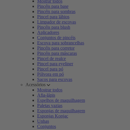
Mostrar todos
Pincéis para base
Pincéis para sombras
Pincel para lábios
Limpador de escovas
Pincéis para blush
Aplicadores
Conjuntos de pincéis
Escova para sobrancelhas
Pincéis para corretor
Pincéis para máscaras
Pincel de realce
Pincel para eyeliner
Pincel para pó
Pólvora em pó
Sacos para escovas
Acessórios
Mostrar todos
Afia-lápis
Espelhos de maquilhagem
Paletas vazias
Esponjas de maquilhagem
Esponjas Konjac
Unhas
Conjuntos