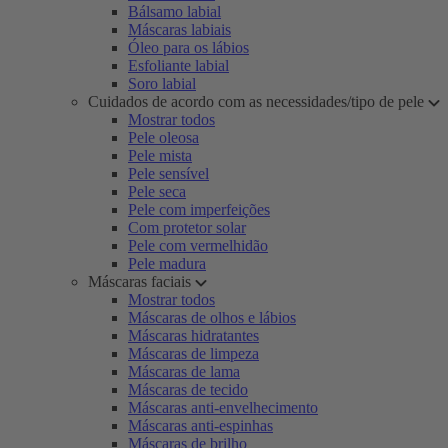
Bálsamo labial
Máscaras labiais
Óleo para os lábios
Esfoliante labial
Soro labial
Cuidados de acordo com as necessidades/tipo de pele
Mostrar todos
Pele oleosa
Pele mista
Pele sensível
Pele seca
Pele com imperfeições
Com protetor solar
Pele com vermelhidão
Pele madura
Máscaras faciais
Mostrar todos
Máscaras de olhos e lábios
Máscaras hidratantes
Máscaras de limpeza
Máscaras de lama
Máscaras de tecido
Máscaras anti-envelhecimento
Máscaras anti-espinhas
Máscaras de brilho