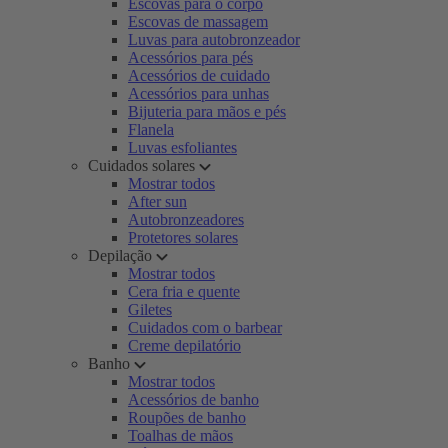
Escovas para o corpo
Escovas de massagem
Luvas para autobronzeador
Acessórios para pés
Acessórios de cuidado
Acessórios para unhas
Bijuteria para mãos e pés
Flanela
Luvas esfoliantes
Cuidados solares
Mostrar todos
After sun
Autobronzeadores
Protetores solares
Depilação
Mostrar todos
Cera fria e quente
Giletes
Cuidados com o barbear
Creme depilatório
Banho
Mostrar todos
Acessórios de banho
Roupões de banho
Toalhas de mãos