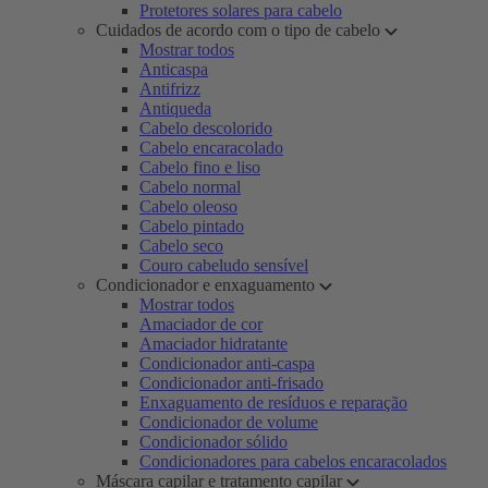
Protetores solares para cabelo
Cuidados de acordo com o tipo de cabelo
Mostrar todos
Anticaspa
Antifrizz
Antiqueda
Cabelo descolorido
Cabelo encaracolado
Cabelo fino e liso
Cabelo normal
Cabelo oleoso
Cabelo pintado
Cabelo seco
Couro cabeludo sensível
Condicionador e enxaguamento
Mostrar todos
Amaciador de cor
Amaciador hidratante
Condicionador anti-caspa
Condicionador anti-frisado
Enxaguamento de resíduos e reparação
Condicionador de volume
Condicionador sólido
Condicionadores para cabelos encaracolados
Máscara capilar e tratamento capilar