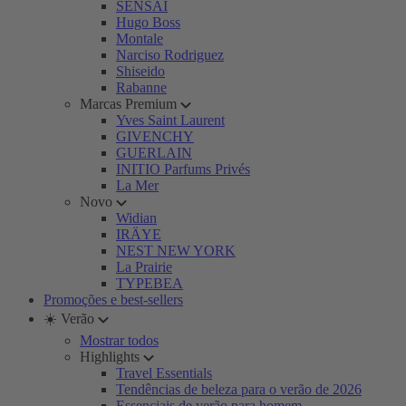
SENSAI
Hugo Boss
Montale
Narciso Rodriguez
Shiseido
Rabanne
Marcas Premium
Yves Saint Laurent
GIVENCHY
GUERLAIN
INITIO Parfums Privés
La Mer
Novo
Widian
IRÄYE
NEST NEW YORK
La Prairie
TYPEBEA
Promoções e best-sellers
☀️ Verão
Mostrar todos
Highlights
Travel Essentials
Tendências de beleza para o verão de 2026
Essenciais de verão para homem