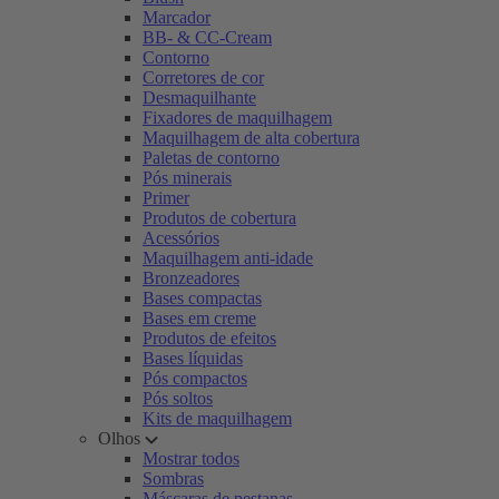
Marcador
BB- & CC-Cream
Contorno
Corretores de cor
Desmaquilhante
Fixadores de maquilhagem
Maquilhagem de alta cobertura
Paletas de contorno
Pós minerais
Primer
Produtos de cobertura
Acessórios
Maquilhagem anti-idade
Bronzeadores
Bases compactas
Bases em creme
Produtos de efeitos
Bases líquidas
Pós compactos
Pós soltos
Kits de maquilhagem
Olhos
Mostrar todos
Sombras
Máscaras de pestanas