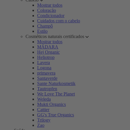
Mostrar todos
Coloração
Condicionador
Cuidados com o cabelo
Champô
Estilo
Cosméticos naturais certificados
Mostrar todos
MÁDARA
Hej Organic
Heliotrop
Lavera
Logona
primavera
Santaverde
Sante Naturkosmetik
Tautropfen
We Love The Planet
Weleda
Mukti Organics
Cattier
GG's True Organics
Trilogy
Zao