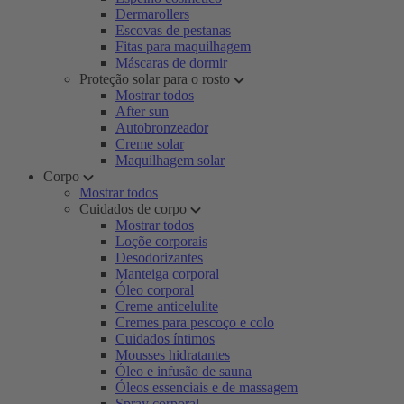
Dermarollers
Escovas de pestanas
Fitas para maquilhagem
Máscaras de dormir
Proteção solar para o rosto
Mostrar todos
After sun
Autobronzeador
Creme solar
Maquilhagem solar
Corpo
Mostrar todos
Cuidados de corpo
Mostrar todos
Loçõe corporais
Desodorizantes
Manteiga corporal
Óleo corporal
Creme anticelulite
Cremes para pescoço e colo
Cuidados íntimos
Mousses hidratantes
Óleo e infusão de sauna
Óleos essenciais e de massagem
Spray corporal