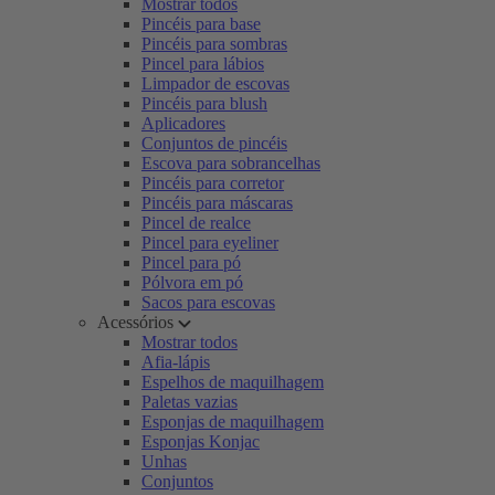
Mostrar todos
Pincéis para base
Pincéis para sombras
Pincel para lábios
Limpador de escovas
Pincéis para blush
Aplicadores
Conjuntos de pincéis
Escova para sobrancelhas
Pincéis para corretor
Pincéis para máscaras
Pincel de realce
Pincel para eyeliner
Pincel para pó
Pólvora em pó
Sacos para escovas
Acessórios
Mostrar todos
Afia-lápis
Espelhos de maquilhagem
Paletas vazias
Esponjas de maquilhagem
Esponjas Konjac
Unhas
Conjuntos