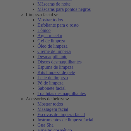
Máscaras de noite
Máscaras para pontos negros
Limpeza facial
Mostrar todos
Esfoliante para o rosto
Tónico
Água micelar
Gel de limpeza
Óleo de limpeza
Creme de limpeza
Desmaquilhante
Discos desmaquilhantes
Espuma de limpeza
Kits limpeza de pele
Leite de limpeza
Pó de limpeza
Sabonete facial
Toalhitas desmaquilhantes
Acessórios de beleza
Mostrar todos
Massagem facial
Escovas de limpeza facial
Instrumentos de limpeza facial
Gua Sha
Espelho cosmético