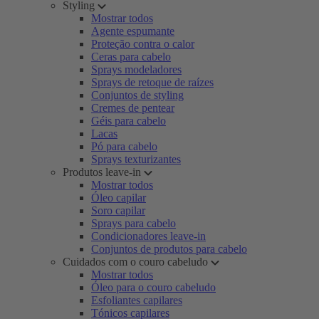
Styling
Mostrar todos
Agente espumante
Proteção contra o calor
Ceras para cabelo
Sprays modeladores
Sprays de retoque de raízes
Conjuntos de styling
Cremes de pentear
Géis para cabelo
Lacas
Pó para cabelo
Sprays texturizantes
Produtos leave-in
Mostrar todos
Óleo capilar
Soro capilar
Sprays para cabelo
Condicionadores leave-in
Conjuntos de produtos para cabelo
Cuidados com o couro cabeludo
Mostrar todos
Óleo para o couro cabeludo
Esfoliantes capilares
Tónicos capilares