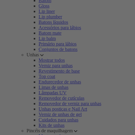
Batom
Gloss
Lip liner
Lip plumber
Batons líquidos
Acessórios para lábios
Batom mate
Lip balm
Primário para lábios
Conjuntos de batons
Unhas
Mostrar todos
Verniz para unhas
Revestimento de base
Top coat
Endurecedor de unhas
Limas de unhas
Lâmpadas UV
Removedor de cutículas
Removedor de verniz para unhas
Unhas postiças e Nail Art
Verniz de unhas de gel
Cuidados para unhas
Kits de unhas
Pincéis de maquilhagem