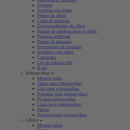
Eyeliner
Sombras em creme
Primer de olhos
Colas de pestanas
Desmaquilhantes de olhos
Paletas de sombras para os olhos
Pestanas artificiais
Primer de pestanas
Reviradores de pestanas
Sombras com glitter
Conjuntos
Cor da sobrancelha
Kajal
Sobrancelhas
Mostrar todos
Tintas para sobrancelhas
Géis para sobrancelhas
Pomadas para sobrancelhas
Pó para sobrancelhas
Lápis para sobrancelhas
Pinças
Tesouras para sobrancelhas
Lábios
Mostrar todos