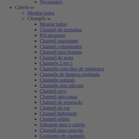
Nécessaires
Cabelo
Mostrar todos
Champôs
Mostrar todos
Champô de queratina
Pré-shampoo
Champô suavizante
Champô volumizador
Champô para homem
Champô de prata
Champôs 2 em 1
Champôs com óleo de melaleuca
Champôs de limpeza profunda
Champôs naturais
Champôs sem silicone
Champô seco
Champô anti-caspa
Champô de reparação
Champô de cor
Champô hidratante
Champô sólido
Sabonete para o cabelo
Champô para caracóis
Conjuntos de champôs