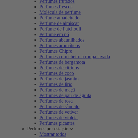
Perfumes frutados
Perfumes frescos
Molécula de perfume
Perfume amadeirado
Perfume de almíscar
Perfume de Patchouli
Perfume em pó
Perfumes abaunilhados
Perfumes aromáticos
Perfumes Chipre
Perfumes com cheiro a roupa lavada
Perfumes de bergamota
Perfumes de citrinos
Perfumes de coco
Perfumes de jasmim
Perfumes de lírio
Perfumes de maçã
Perfumes de pau-de-águila
Perfumes de rosa
Perfumes de sândalo
Perfumes de vetiver
Perfumes de violeta
Perfumes picantes
Perfumes por estação
Mostrar todos