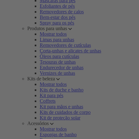
Máscaras para pés
Esfoliantes de pés
Removedores de calos
Bem-estar dos pés
Spray para os pés
Produtos para unhas
Mostrar todos
Limas para unhas
Removedores de cutículas
Corta-unhas e alicates de unhas
Óleos para cutículas
Tesouras de unhas
Endurecedor de unhas
Vernizes de unhas
Kits de beleza
Mostrar todos
Kits de duche e banho
Kit para pés
Coffrets
Kit para mãos e unhas
Kits de cuidados de corpo
Kit de proteção solar
Acessórios
Mostrar todos
Esponjas de banho