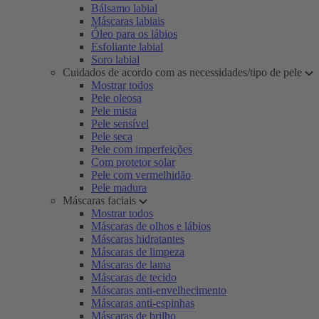
Bálsamo labial
Máscaras labiais
Óleo para os lábios
Esfoliante labial
Soro labial
Cuidados de acordo com as necessidades/tipo de pele
Mostrar todos
Pele oleosa
Pele mista
Pele sensível
Pele seca
Pele com imperfeições
Com protetor solar
Pele com vermelhidão
Pele madura
Máscaras faciais
Mostrar todos
Máscaras de olhos e lábios
Máscaras hidratantes
Máscaras de limpeza
Máscaras de lama
Máscaras de tecido
Máscaras anti-envelhecimento
Máscaras anti-espinhas
Máscaras de brilho