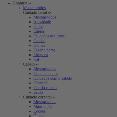
Drogaria
Mostrar todos
Cuidado facial
Mostrar todos
Anti-idade
Olhos
Lábios
Cuidados noturnos
Creche
Dentes
Fazer a barba
Limpeza
Sol
Cabelo
Mostrar todos
Condicionador
Cuidados com o cabelo
Champô
Cor do cabelo
Estilo
Cuidado corporal
Mostrar todos
Mãos e pés
Loções
Óleos